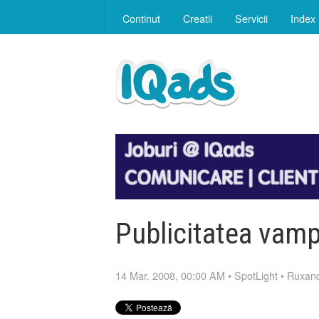
Continut
Creatii
Servicii
Index
Publicitatea vamp
14 Mar. 2008, 00:00 AM
•
SpotLight
•
Ruxand