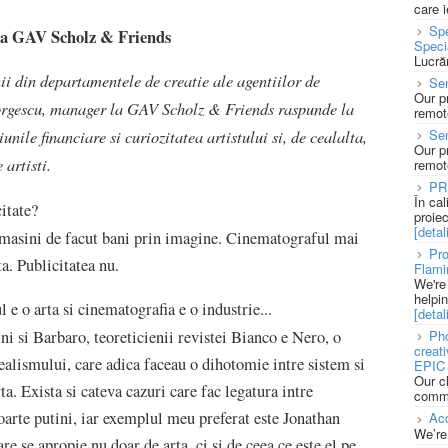
care 
Spe
la GAV Scholz & Friends
Speci
Lucră
ii din departamentele de creatie ale agentiilor de
Sen
Our p
eorgescu, manager la GAV Scholz & Friends raspunde la
remote
Se
unile financiare si curiozitatea artistului si, de cealalta,
Our p
 artisti.
remote
PR
În ca
citate?
proie
[detali
 masini de facut bani prin imagine. Cinematograful mai
Pro
ta. Publicitatea nu.
Flami
We're
helpi
e o arta si cinematografia e o industrie...
[detali
Pho
ni si Barbaro, teoreticienii revistei Bianco e Nero, o
creat
realismului, care adica faceau o dihotomie intre sistem si
EPIC 
Our c
ta. Exista si cateva cazuri care fac legatura intre
commu
foarte putini, iar exemplul meu preferat este Jonathan
Acc
We’re
re se apropie nu doar de arta, ci si de ceea ce este el pe