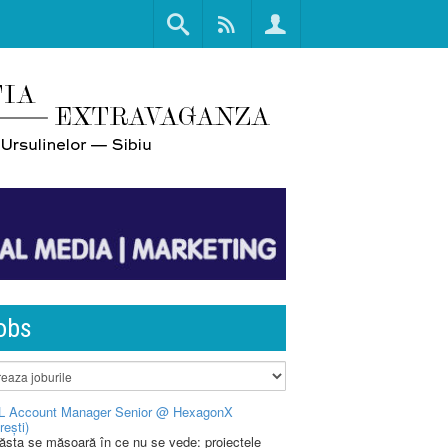
obs
L Account Manager Senior @ HexagonX
rești)
 ăsta se măsoară în ce nu se vede: proiectele