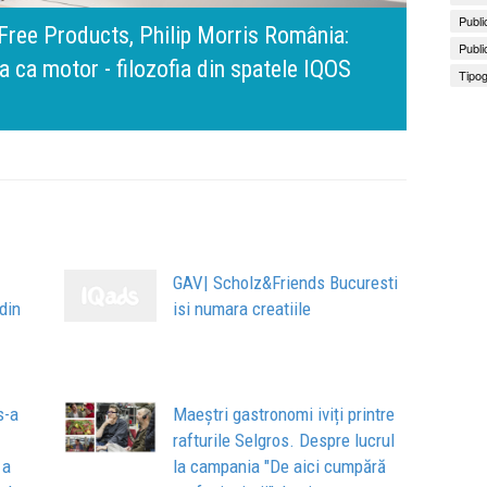
Publi
amona Pîrlog: Cel mai important „test al
Publi
nt, dar cu aceeași responsabilitate față
Bring 
Brandu
Busin
Tipog
apart
comun
GAV| Scholz&Friends Bucuresti
din
isi numara creatiile
s-a
Maeștri gastronomi iviți printre
rafturile Selgros. Despre lucrul
 a
la campania "De aici cumpără