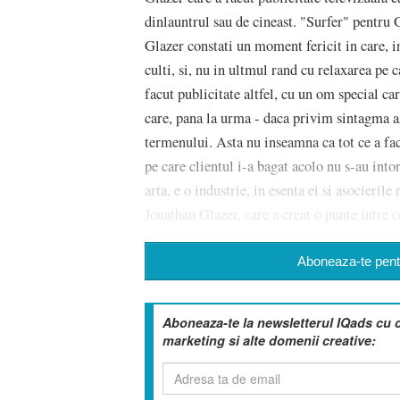
dinlauntrul sau de cineast. "Surfer" pentru 
Glazer constati un moment fericit in care, i
culti, si, nu in ultmul rand cu relaxarea pe c
facut publicitate altfel, cu un om special ca
care, pana la urma - daca privim sintagma asta
termenului. Asta nu inseamna ca tot ce a fac
pe care clientul i-a bagat acolo nu s-au into
arta, e o industrie, in esenta ei si asocierile
Jonathan Glazer, care a creat o punte intre c
Aboneaza-te pentr
Aboneaza-te la newsletterul IQads cu 
marketing si alte domenii creative: