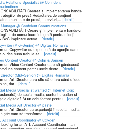
ia Relations Specialist @ Confident
unications
NSABILITĂȚI Crearea și implementarea hands-
strategiilor de presă Redactarea de conținut
ial: comunicate de presă, interviuri,...
[detalii]
 Manager @ Confident Communications
NSABILITĂȚI Creare și implementare hands-on
tegiilor de comunicare integrată pentru clienți
 B2C Implicare activă...
[detalii]
ywriter (Mid–Senior) @ Digitas România
m un Copywriter cu experiență de agenție care
ă o idee bună trebuie să...
[detalii]
deo Content Creator @ Cohn & Jansen
m un Video Content Creator care să gândească
 producă content pentru unele dintre...
[detalii]
 Director (Mid–Senior) @ Digitas România
m un Art Director care știe că e tare când o idee
bine, dar...
[detalii]
ial Media Specialist wanted @ Internet Corp
pasionat(ă) de social media, content creation și
țele digitale? Ai un ochi format pentru...
[detalii]
ial Media Art Director @ pastel
m un Art Director cu experiență în social media,
să știe cum să transforme...
[detalii]
L Account Coordinator @ Oxygen
 looking for an ATL Account Coordinator – an
zed, proactive, and detail-oriented professional