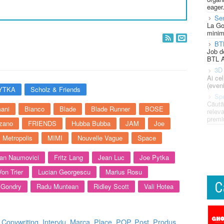
eager
Se
La Go
minim
BT
Job d
BTL A
3D 
Ai ce
(eveni
YTKA
Scholz & Friends
Spe
Căută
ani
Bianco
Blade
Blade Runner
BOSE
releva
premi
zano
FRIENDS
Hubba Bubba
JAM
Joe
Metropolis
MIMI
Nouvelle Vague
Space
an Naumovici
Fritz Lang
Jean Luc
Joe Pytka
Von Trier
Lucian Georgescu
Marius Rosu
C
 Gondry
Radu Muntean
Ridley Scott
Vali Hotea
,
Copywriting
,
Interviu
,
Marca
,
Place
,
POP
,
Post
,
Produs
,