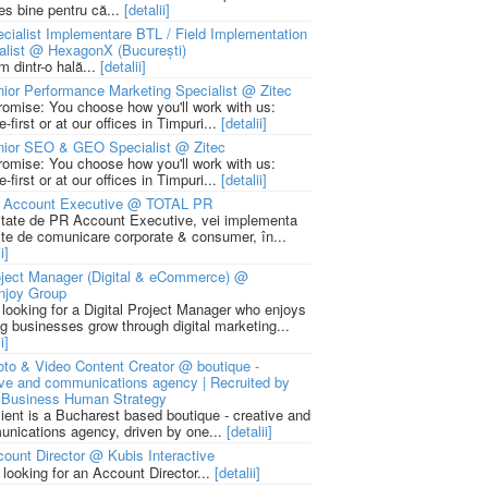
ies bine pentru că...
[detalii]
cialist Implementare BTL / Field Implementation
alist @ HexagonX (București)
m dintr-o hală...
[detalii]
ior Performance Marketing Specialist @ Zitec
romise: You choose how you'll work with us:
-first or at our offices in Timpuri...
[detalii]
nior SEO & GEO Specialist @ Zitec
romise: You choose how you'll work with us:
-first or at our offices in Timpuri...
[detalii]
 Account Executive @ TOTAL PR
litate de PR Account Executive, vei implementa
cte de comunicare corporate & consumer, în...
i]
ject Manager (Digital & eCommerce) @
njoy Group
 looking for a Digital Project Manager who enjoys
ng businesses grow through digital marketing...
i]
to & Video Content Creator @ boutique -
ive and communications agency | Recruited by
Business Human Strategy
lient is a Bucharest based boutique - creative and
nications agency, driven by one...
[detalii]
ount Director @ Kubis Interactive
 looking for an Account Director...
[detalii]