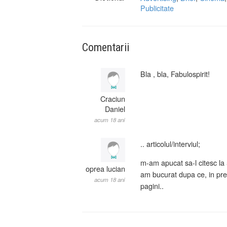
Publicitate
Comentarii
Bla , bla, Fabulospirit!
Craciun
Daniel
acum 18 ani
.. articolul/interviul;
m-am apucat sa-l citesc la
oprea lucian
am bucurat dupa ce, in prea
acum 18 ani
pagini..