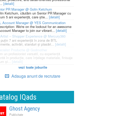
...
[detalii]
nior PR Manager @ Golin Ketchum
lin Ketchum, căutăm un Senior PR Manager cu
um 5 ani experiență, care știe...
[detalii]
L Account Manager @ YES Communication
escription: We're on the lookout for an awesome
ccount Manager to join our vibrant...
[detalii]
Artist – Shopper Experience @ Mercury360
l puțin 7 ani experiență în zona de BTL
mente, activări, standuri și plasări...
[detalii]
cialist Productie @ Godmother
m un profesionist versatil, cu experiență
ntă în producție, care înțelege materiale, finisaje
um și...
[detalii]
vezi toate joburile
Adauga anunt de recrutare
atalog IQads
Ghost Agency
Publicitate