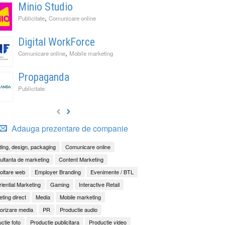
Minio Studio
,
Publicitate
Comunicare online
Digital WorkForce
,
Comunicare online
Mobile marketing
Propaganda
Publicitate
Adauga prezentare de companie
ing, design, packaging
Comunicare online
ltanta de marketing
Content Marketing
oltare web
Employer Branding
Evenimente / BTL
iential Marketing
Gaming
Interactive Retail
ting direct
Media
Mobile marketing
orizare media
PR
Productie audio
ctie foto
Productie publicitara
Productie video