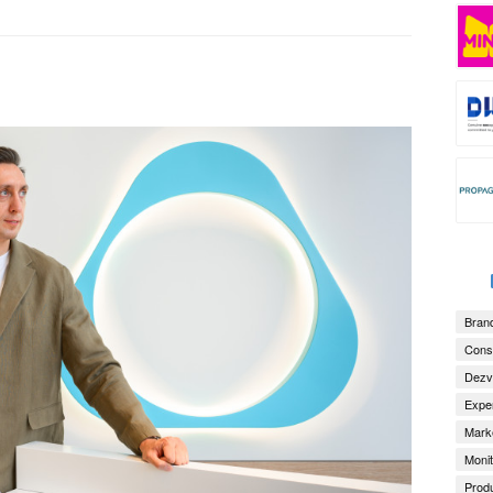
Brand
Consu
Dezv
Exper
Marke
Monit
Produ