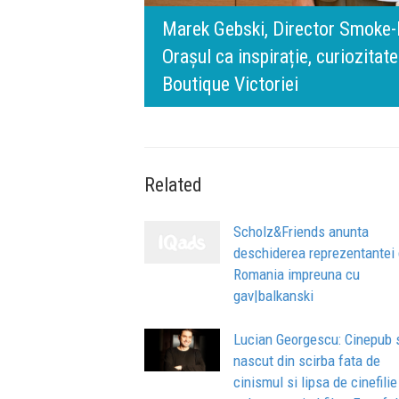
rris România:
digital.
140 de ani de Mercedes-Benz. R
n spatele IQOS
l BT Visa: A NEW
timpului” este să inovăm consta
de oameni, siguranță și calitate
Related
Scholz&Friends anunta
deschiderea reprezentantei 
Romania impreuna cu
gav|balkanski
Lucian Georgescu: Cinepub 
nascut din scirba fata de
cinismul si lipsa de cinefilie