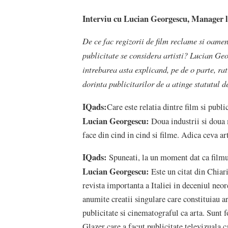
Interviu cu Lucian Georgescu, Manager 
De ce fac regizorii de film reclame si oamen
publicitate se considera artisti? Lucian G
intrebarea asta explicand, pe de o parte, rati
dorinta publicitarilor de a atinge statutul de
IQads:
Care este relatia dintre film si publi
Lucian Georgescu:
Doua industrii si doua
face din cind in cind si filme. Adica ceva ar
IQads:
Spuneati, la un moment dat ca filmul 
Lucian Georgescu:
Este un citat din Chiari
revista importanta a Italiei in deceniul neo
anumite creatii singulare care constituiau ar
publicitate si cinematograful ca arta. Sunt 
Glazer care a facut publicitate televizuala ca