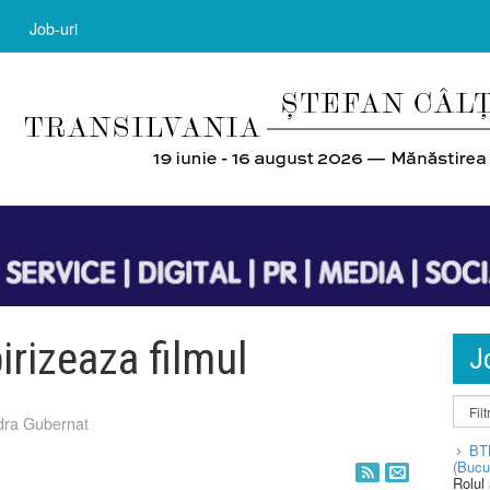
Job-uri
irizeaza filmul
J
ra Gubernat
BT
(Bucu
Rolul