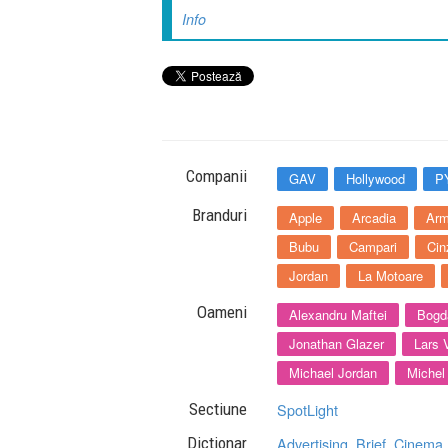
Info
Companii
GAV
Hollywood
P
Branduri
Apple
Arcadia
Arm
Bubu
Campari
Cin
Jordan
La Motoare
Oameni
Alexandru Maftei
Bogd
Jonathan Glazer
Lars 
Michael Jordan
Michel
Sectiune
SpotLight
Dictionar
Advertising
,
Brief
,
Cinema