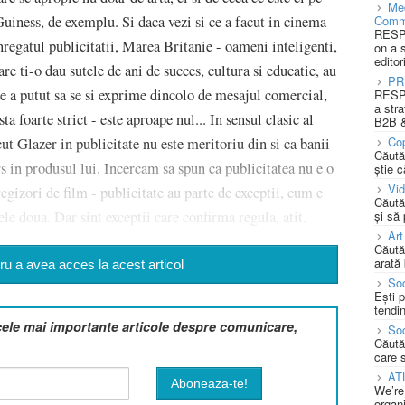
Med
Comm
Guiness, de exemplu. Si daca vezi si ce a facut in cinema
RESPO
nregatul publicitatii, Marea Britanie - oameni inteligenti,
on a 
editor
are ti-o dau sutele de ani de succes, cultura si educatie, au
PR
re a putut sa se si exprime dincolo de mesajul comercial,
RESPO
a stra
 foarte strict - este aproape nul... In sensul clasic al
B2B &
Cop
ut Glazer in publicitate nu este meritoriu din si ca banii
Căută
rs in produsul lui. Incercam sa spun ca publicitatea nu e o
știe c
Vi
 regizori de film - publicitate au parte de exceptii, cum e
Căută
și să
ele doua. Dar sint exceptii care confirma regula, atit.
Art
Căută
arată 
u a avea acces la acest articol
Soc
Ești 
tendin
cele mai importante articole despre comunicare,
Soc
Căută
care 
AT
We’re
organi