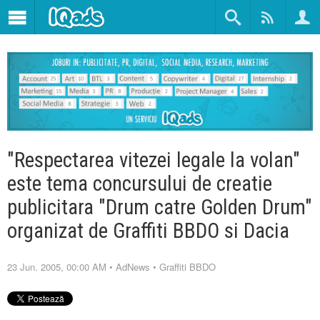
"Respectarea vitezei legale la volan"
este tema concursului de creatie
publicitara "Drum catre Golden Drum"
organizat de Graffiti BBDO si Dacia
23 Jun. 2005, 00:00 AM
•
AdNews
•
Graffiti BBDO