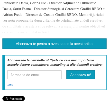
Publicitate Dacia, Corina Ilie - Director Adjunct de Publicitate
Dacia, Sorin Psatta - Director Strategie si Cercetare Graffiti BBDO si
Adrian Preda - Director de Creatie Graffiti BBDO. Membrii juriului
vor nota propunerile dupa criteriile de originalitate a ideii creative,
de simplitate a acesteia si de relevanta a mesajului pentru obiectivul
de comunicare anuntat in brief.
Aboneaza-te pentru a avea acces la acest articol
Aboneaza-te la newsletterul IQads cu cele mai importante
articole despre comunicare, marketing si alte domenii creative:
Info