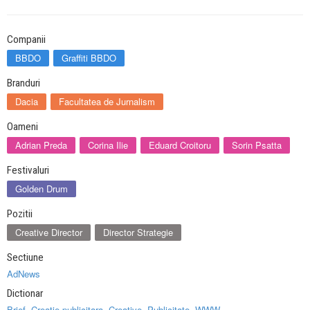
Companii
BBDO
Graffiti BBDO
Branduri
Dacia
Facultatea de Jurnalism
Oameni
Adrian Preda
Corina Ilie
Eduard Croitoru
Sorin Psatta
Festivaluri
Golden Drum
Pozitii
Creative Director
Director Strategie
Sectiune
AdNews
Dictionar
Brief
,
Creatie publicitara
,
Creative
,
Publicitate
,
WWW