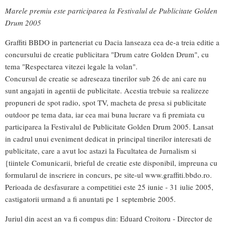
Marele premiu este participarea la Festivalul de Publicitate Golden
Drum 2005
Graffiti BBDO in parteneriat cu Dacia lanseaza cea de-a treia editie a
concursului de creatie publicitara "Drum catre Golden Drum", cu
tema "Respectarea vitezei legale la volan".
Concursul de creatie se adreseaza tinerilor sub 26 de ani care nu
sunt angajati in agentii de publicitate. Acestia trebuie sa realizeze
propuneri de spot radio, spot TV, macheta de presa si publicitate
outdoor pe tema data, iar cea mai buna lucrare va fi premiata cu
participarea la Festivalul de Publicitate Golden Drum 2005. Lansat
in cadrul unui eveniment dedicat in principal tinerilor interesati de
publicitate, care a avut loc astazi la Facultatea de Jurnalism si
{tiintele Comunicarii, brieful de creatie este disponibil, impreuna cu
formularul de inscriere in concurs, pe site-ul www.graffiti.bbdo.ro.
Perioada de desfasurare a competitiei este 25 iunie - 31 iulie 2005,
castigatorii urmand a fi anuntati pe 1 septembrie 2005.
Juriul din acest an va fi compus din: Eduard Croitoru - Director de