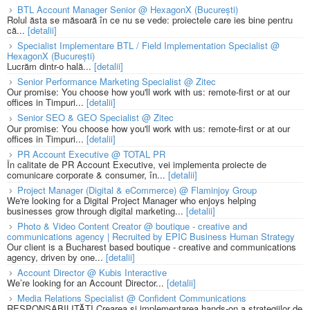
BTL Account Manager Senior @ HexagonX (București)
Rolul ăsta se măsoară în ce nu se vede: proiectele care ies bine pentru
că...
[detalii]
Specialist Implementare BTL / Field Implementation Specialist @
HexagonX (București)
Lucrăm dintr-o hală...
[detalii]
Senior Performance Marketing Specialist @ Zitec
Our promise: You choose how you'll work with us: remote-first or at our
offices in Timpuri...
[detalii]
Senior SEO & GEO Specialist @ Zitec
Our promise: You choose how you'll work with us: remote-first or at our
offices in Timpuri...
[detalii]
PR Account Executive @ TOTAL PR
În calitate de PR Account Executive, vei implementa proiecte de
comunicare corporate & consumer, în...
[detalii]
Project Manager (Digital & eCommerce) @ Flaminjoy Group
We're looking for a Digital Project Manager who enjoys helping
businesses grow through digital marketing...
[detalii]
Photo & Video Content Creator @ boutique - creative and
communications agency | Recruited by EPIC Business Human Strategy
Our client is a Bucharest based boutique - creative and communications
agency, driven by one...
[detalii]
Account Director @ Kubis Interactive
We’re looking for an Account Director...
[detalii]
Media Relations Specialist @ Confident Communications
RESPONSABILITĂȚI Crearea și implementarea hands-on a strategiilor de