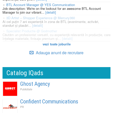
BTL Account Manager @ YES Communication
Job description: We're on the lookout for an awesome BTL Account
Manager to join our vibrant...
[detalii]
3D Artist – Shopper Experience @ Mercury360
Ai cel puțin 7 ani experiență în zona de BTL (evenimente, activări,
standuri și plasări...
[detalii]
Specialist Productie @ Godmother
Căutăm un profesionist versatil, cu experiență relevantă în producție, care
înțelege materiale, finisaje premium și...
[detalii]
vezi toate joburile
Adauga anunt de recrutare
Catalog IQads
Ghost Agency
Publicitate
Confident Communications
PR