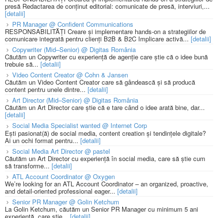
presă Redactarea de conținut editorial: comunicate de presă, interviuri,...
[detalii]
PR Manager @ Confident Communications
RESPONSABILITĂȚI Creare și implementare hands-on a strategiilor de
comunicare integrată pentru clienți B2B & B2C Implicare activă...
[detalii]
Copywriter (Mid–Senior) @ Digitas România
Căutăm un Copywriter cu experiență de agenție care știe că o idee bună
trebuie să...
[detalii]
Video Content Creator @ Cohn & Jansen
Căutăm un Video Content Creator care să gândească și să producă
content pentru unele dintre...
[detalii]
Art Director (Mid–Senior) @ Digitas România
Căutăm un Art Director care știe că e tare când o idee arată bine, dar...
[detalii]
Social Media Specialist wanted @ Internet Corp
Ești pasionat(ă) de social media, content creation și tendințele digitale?
Ai un ochi format pentru...
[detalii]
Social Media Art Director @ pastel
Căutăm un Art Director cu experiență în social media, care să știe cum
să transforme...
[detalii]
ATL Account Coordinator @ Oxygen
We’re looking for an ATL Account Coordinator – an organized, proactive,
and detail-oriented professional eager...
[detalii]
Senior PR Manager @ Golin Ketchum
La Golin Ketchum, căutăm un Senior PR Manager cu minimum 5 ani
experiență, care știe...
[detalii]