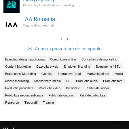
,
Publicitate
Consultanta de marketing
IAA Romania
Organizatii profesionale
Adauga prezentare de companie
Branding, design, packaging
Comunicare online
Consultanta de marketing
Content Marketing
Dezvoltare web
Employer Branding
Evenimente / BTL
Experiential Marketing
Gaming
Interactive Retail
Marketing direct
Media
Mobile marketing
Monitorizare media
PR
Productie audio
Productie foto
Productie publicitara
Productie video
Publicitate
Publicitate indoor
Publicitate neconventionala
Publicitate outdoor
Regii de publicitate
Research
Tipografii
Training