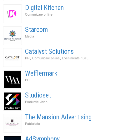
Digital Kitchen
Comunicare online
Starcom
Media
Catalyst Solutions
,
,
PR
Comunicare online
Evenimente / BTL
Wefflermark
PR
Studioset
Productie video
The Mansion Advertising
Publicitate
AdSymphony