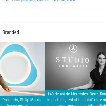
Branded
140 de ani de Mercedes-Benz. Ramona Pîrlog: Cel mai
important „test al timpului” este să inovăm constant, dar
cu aceeași responsabilitate față de oameni, siguranță și