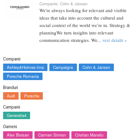
Companie:
Cohn & Jansen
We're always looking for relevant and visible
ideas that take into account the cultural and
social context of the world we’re in. Strategy &
planningWe turn insights into relevant
communication strategies. We...
vezi detalii »
Companii
Ashley&Holmes-Ima
Campaigns
Cohn & Jansen
Porsche Romania
Branduri
Audi
Porsche
Campanii
Generatia4
Oameni
Alex Borsan
Carmen Simion
Cristian Manafu