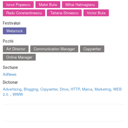
Ionut Popescu
Matei Buta
Mihai Halmagianu
Radu Constantinescu
Tatiana Stroescu
Victor Buta
Festivaluri
Webstock
Pozitii
Art Director
Communication Manager
Copywriter
Online Manager
Sectiune
AdNews
Dictionar
Advertising
,
Blogging
,
Copywriter
,
Drive
,
HTTP
,
Marca
,
Marketing
,
WEB
2.0.
,
WWW