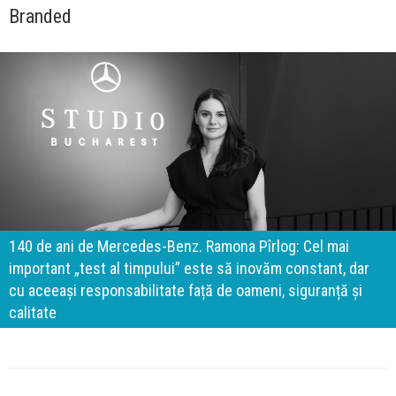
Branded
140 de ani de Mercedes-Benz. Ramona Pîrlog: Cel mai
important „test al timpului” este să inovăm constant, dar
cu aceeași responsabilitate față de oameni, siguranță și
calitate