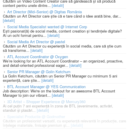
Căutăm un Video Content Creator care să gândească și să producă
content pentru unele dintre...
[detalii]
Art Director (Mid–Senior) @ Digitas România
Căutăm un Art Director care știe că e tare când o idee arată bine, dar...
[detalii]
Social Media Specialist wanted @ Internet Corp
Ești pasionat(ă) de social media, content creation și tendințele digitale?
Ai un ochi format pentru...
[detalii]
Social Media Art Director @ pastel
Căutăm un Art Director cu experiență în social media, care să știe cum
să transforme...
[detalii]
ATL Account Coordinator @ Oxygen
We’re looking for an ATL Account Coordinator – an organized, proactive,
and detail-oriented professional eager...
[detalii]
Senior PR Manager @ Golin Ketchum
La Golin Ketchum, căutăm un Senior PR Manager cu minimum 5 ani
experiență, care știe...
[detalii]
BTL Account Manager @ YES Communication
Job description: We're on the lookout for an awesome BTL Account
Manager to join our vibrant...
[detalii]
3D Artist – Shopper Experience @ Mercury360
Ai cel puțin 7 ani experiență în zona de BTL (evenimente, activări,
standuri și plasări...
[detalii]
Specialist Productie @ Godmother
Căutăm un profesionist versatil, cu experiență relevantă în producție, care
înțelege materiale, finisaje premium și...
[detalii]