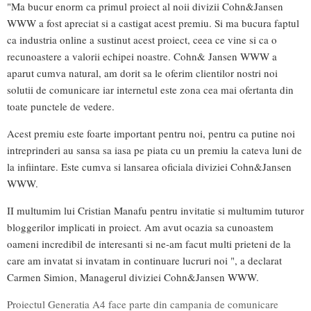
"Ma bucur enorm ca primul proiect al noii divizii Cohn&Jansen
WWW a fost apreciat si a castigat acest premiu. Si ma bucura faptul
ca industria online a sustinut acest proiect, ceea ce vine si ca o
recunoastere a valorii echipei noastre. Cohn& Jansen WWW a
aparut cumva natural, am dorit sa le oferim clientilor nostri noi
solutii de comunicare iar internetul este zona cea mai ofertanta din
toate punctele de vedere.
Acest premiu este foarte important pentru noi, pentru ca putine noi
intreprinderi au sansa sa iasa pe piata cu un premiu la cateva luni de
la infiintare. Este cumva si lansarea oficiala diviziei Cohn&Jansen
WWW.
II multumim lui Cristian Manafu pentru invitatie si multumim tuturor
bloggerilor implicati in proiect. Am avut ocazia sa cunoastem
oameni incredibil de interesanti si ne-am facut multi prieteni de la
care am invatat si invatam in continuare lucruri noi ", a declarat
Carmen Simion, Managerul diviziei Cohn&Jansen WWW.
Proiectul Generatia A4 face parte din campania de comunicare