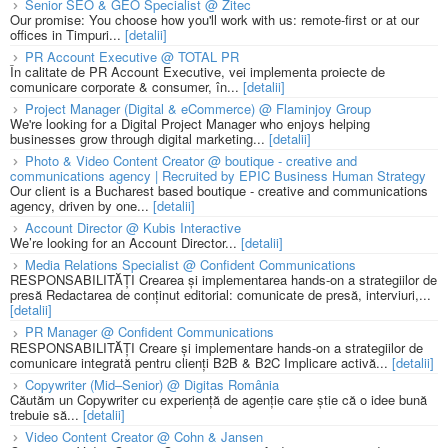
Senior SEO & GEO Specialist @ Zitec
Our promise: You choose how you'll work with us: remote-first or at our
offices in Timpuri...
[detalii]
PR Account Executive @ TOTAL PR
În calitate de PR Account Executive, vei implementa proiecte de
comunicare corporate & consumer, în...
[detalii]
Project Manager (Digital & eCommerce) @ Flaminjoy Group
We're looking for a Digital Project Manager who enjoys helping
businesses grow through digital marketing...
[detalii]
Photo & Video Content Creator @ boutique - creative and
communications agency | Recruited by EPIC Business Human Strategy
Our client is a Bucharest based boutique - creative and communications
agency, driven by one...
[detalii]
Account Director @ Kubis Interactive
We’re looking for an Account Director...
[detalii]
Media Relations Specialist @ Confident Communications
RESPONSABILITĂȚI Crearea și implementarea hands-on a strategiilor de
presă Redactarea de conținut editorial: comunicate de presă, interviuri,...
[detalii]
PR Manager @ Confident Communications
RESPONSABILITĂȚI Creare și implementare hands-on a strategiilor de
comunicare integrată pentru clienți B2B & B2C Implicare activă...
[detalii]
Copywriter (Mid–Senior) @ Digitas România
Căutăm un Copywriter cu experiență de agenție care știe că o idee bună
trebuie să...
[detalii]
Video Content Creator @ Cohn & Jansen