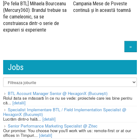
[Pe felia BTL] Mihaela Bourceanu
Campania Mese de Poveste
(Mercury360): Brandul trebuie sa
continuă și în această toamnă
fie cameleonic, sa se
construiasca dintr-o serie de
expuneri si experiente
»
Jobs
BTL Account Manager Senior @ HexagonX (București)
Rolul ăsta se măsoară în ce nu se vede: proiectele care ies bine pentru
că...
[detalii]
Specialist Implementare BTL / Field Implementation Specialist @
HexagonX (București)
Lucrăm dintr-o hală...
[detalii]
Senior Performance Marketing Specialist @ Zitec
Our promise: You choose how you'll work with us: remote-first or at our
offices in Timpuri...
[detalii]