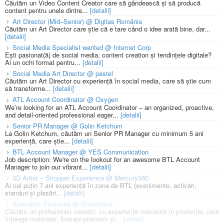
Căutăm un Video Content Creator care să gândească și să producă
content pentru unele dintre...
[detalii]
Art Director (Mid–Senior) @ Digitas România
Căutăm un Art Director care știe că e tare când o idee arată bine, dar...
[detalii]
Social Media Specialist wanted @ Internet Corp
Ești pasionat(ă) de social media, content creation și tendințele digitale?
Ai un ochi format pentru...
[detalii]
Social Media Art Director @ pastel
Căutăm un Art Director cu experiență în social media, care să știe cum
să transforme...
[detalii]
ATL Account Coordinator @ Oxygen
We’re looking for an ATL Account Coordinator – an organized, proactive,
and detail-oriented professional eager...
[detalii]
Senior PR Manager @ Golin Ketchum
La Golin Ketchum, căutăm un Senior PR Manager cu minimum 5 ani
experiență, care știe...
[detalii]
BTL Account Manager @ YES Communication
Job description: We're on the lookout for an awesome BTL Account
Manager to join our vibrant...
[detalii]
3D Artist – Shopper Experience @ Mercury360
Ai cel puțin 7 ani experiență în zona de BTL (evenimente, activări,
standuri și plasări...
[detalii]
Specialist Productie @ Godmother
Căutăm un profesionist versatil, cu experiență relevantă în producție, care
înțelege materiale, finisaje premium și...
[detalii]