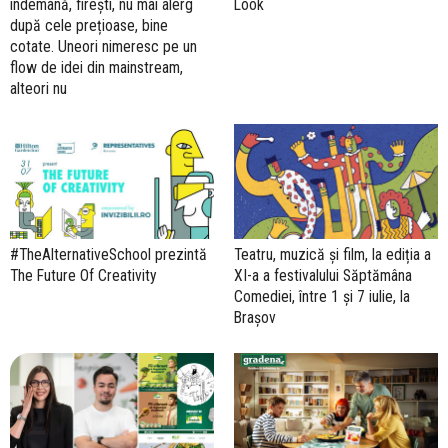
îndemână, firești, nu mai alerg
Look
după cele prețioase, bine
cotate. Uneori nimeresc pe un
flow de idei din mainstream,
alteori nu
#TheAlternativeSchool prezintă
Teatru, muzică și film, la ediția a
The Future Of Creativity
XI-a a festivalului Săptămâna
Comediei, între 1 și 7 iulie, la
Brașov