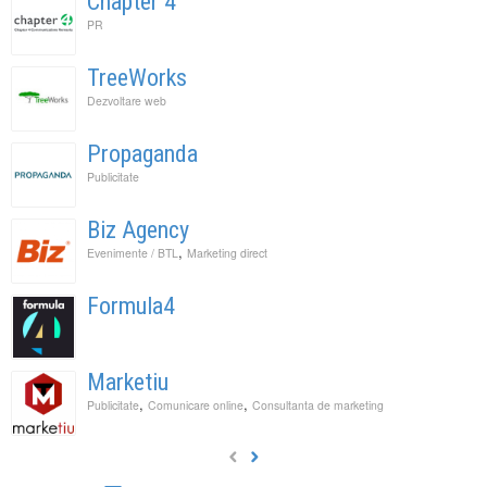
Chapter 4
PR
TreeWorks
Dezvoltare web
Propaganda
Publicitate
Biz Agency
,
Evenimente / BTL
Marketing direct
Formula4
Marketiu
,
,
Publicitate
Comunicare online
Consultanta de marketing