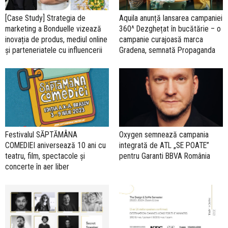
[Case Study] Strategia de
Aquila anunță lansarea campaniei
marketing a Bonduelle vizează
360^ Dezghețat în bucătărie – o
inovația de produs, mediul online
campanie curajoasă marca
și parteneriatele cu influencerii
Gradena, semnată Propaganda
Festivalul SĂPTĂMÂNA
Oxygen semnează campania
COMEDIEI aniversează 10 ani cu
integrată de ATL „SE POATE”
teatru, film, spectacole și
pentru Garanti BBVA România
concerte în aer liber