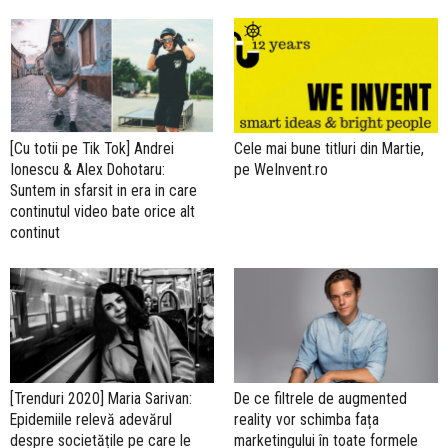
[Cu totii pe Tik Tok] Andrei
Cele mai bune titluri din Martie,
Ionescu & Alex Dohotaru:
pe WeInvent.ro
Suntem in sfarsit in era in care
continutul video bate orice alt
continut
[Trenduri 2020] Maria Sarivan:
De ce filtrele de augmented
Epidemiile relevă adevărul
reality vor schimba fața
despre societățile pe care le
marketingului în toate formele