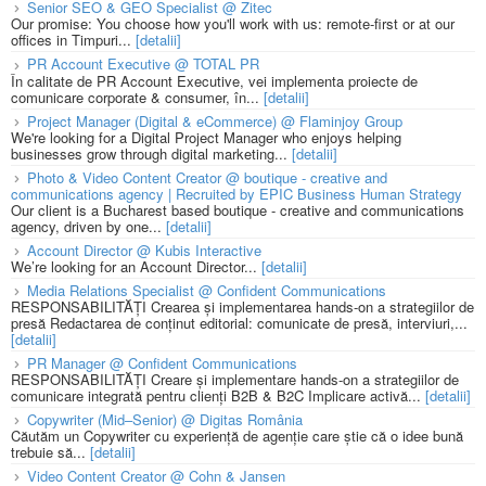
Senior SEO & GEO Specialist @ Zitec
Our promise: You choose how you'll work with us: remote-first or at our
offices in Timpuri...
[detalii]
PR Account Executive @ TOTAL PR
În calitate de PR Account Executive, vei implementa proiecte de
comunicare corporate & consumer, în...
[detalii]
Project Manager (Digital & eCommerce) @ Flaminjoy Group
We're looking for a Digital Project Manager who enjoys helping
businesses grow through digital marketing...
[detalii]
Photo & Video Content Creator @ boutique - creative and
communications agency | Recruited by EPIC Business Human Strategy
Our client is a Bucharest based boutique - creative and communications
agency, driven by one...
[detalii]
Account Director @ Kubis Interactive
We’re looking for an Account Director...
[detalii]
Media Relations Specialist @ Confident Communications
RESPONSABILITĂȚI Crearea și implementarea hands-on a strategiilor de
presă Redactarea de conținut editorial: comunicate de presă, interviuri,...
[detalii]
PR Manager @ Confident Communications
RESPONSABILITĂȚI Creare și implementare hands-on a strategiilor de
comunicare integrată pentru clienți B2B & B2C Implicare activă...
[detalii]
Copywriter (Mid–Senior) @ Digitas România
Căutăm un Copywriter cu experiență de agenție care știe că o idee bună
trebuie să...
[detalii]
Video Content Creator @ Cohn & Jansen