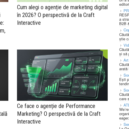
editor
Cum alegi o agenție de marketing digital
PR
i
în 2026? O perspectivă de la Craft
RESPO
a stra
e:
Interactive
B2B &
ăm,
Cop
Căută
știe c
Vi
Căută
și să
Art
Căută
arată 
Soc
Ești 
tendin
Soc
Căută
care 
AT
Ce face o agenție de Performance
We’re
tală
Marketing? O perspectivă de la Craft
organi
eager
Interactive
Se
La Go