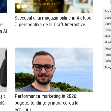
Brand
Succesul unui magazin online în 4 etape.
Consu
Dezv
le
O perspectivă de la Craft Interactive
Exper
n AI
Marke
Monit
Produ
Publi
Publi
Tipog
șit
Performance marketing în 2026:
ndă
bugete, tendințe și întoarcerea la
echilibru