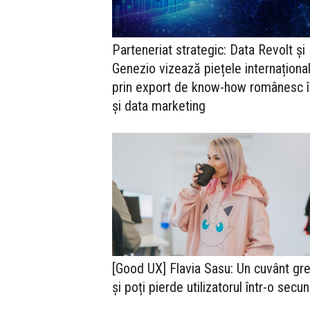
Parteneriat strategic: Data Revolt și
Genezio vizează piețele internaționa
prin export de know-how românesc î
și data marketing
[Good UX] Flavia Sasu: Un cuvânt gre
și poți pierde utilizatorul într-o secu