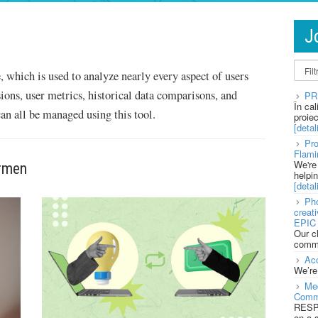
J
 which is used to analyze nearly every aspect of users
sions, user metrics, historical data comparisons, and
PR
În ca
an all be managed using this tool.
proie
[detali
Pro
Flami
We're
ermen
helpi
[detali
Pho
creat
EPIC 
Our c
commu
Acc
We’re
Med
Comm
RESPO
on a 