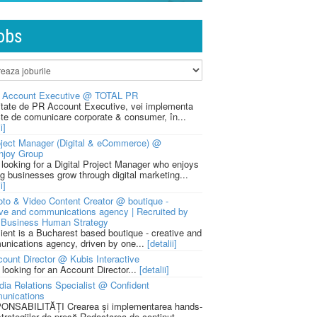
obs
 Account Executive @ TOTAL PR
litate de PR Account Executive, vei implementa
cte de comunicare corporate & consumer, în...
i]
ject Manager (Digital & eCommerce) @
njoy Group
 looking for a Digital Project Manager who enjoys
ng businesses grow through digital marketing...
i]
to & Video Content Creator @ boutique -
ive and communications agency | Recruited by
Business Human Strategy
lient is a Bucharest based boutique - creative and
nications agency, driven by one...
[detalii]
ount Director @ Kubis Interactive
 looking for an Account Director...
[detalii]
ia Relations Specialist @ Confident
unications
NSABILITĂȚI Crearea și implementarea hands-
strategiilor de presă Redactarea de conținut