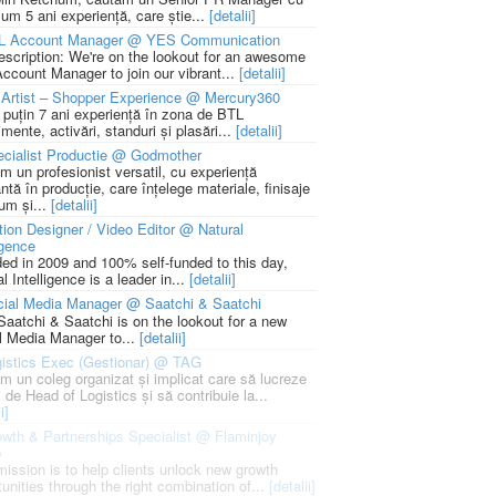
um 5 ani experiență, care știe...
[detalii]
L Account Manager @ YES Communication
escription: We're on the lookout for an awesome
ccount Manager to join our vibrant...
[detalii]
Artist – Shopper Experience @ Mercury360
l puțin 7 ani experiență în zona de BTL
mente, activări, standuri și plasări...
[detalii]
cialist Productie @ Godmother
m un profesionist versatil, cu experiență
ntă în producție, care înțelege materiale, finisaje
um și...
[detalii]
ion Designer / Video Editor @ Natural
igence
ed in 2009 and 100% self-funded to this day,
l Intelligence is a leader in...
[detalii]
cial Media Manager @ Saatchi & Saatchi
Saatchi & Saatchi is on the lookout for a new
l Media Manager to...
[detalii]
istics Exec (Gestionar) @ TAG
m un coleg organizat și implicat care să lucreze
i de Head of Logistics și să contribuie la...
i]
wth & Partnerships Specialist @ Flaminjoy
p
mission is to help clients unlock new growth
unities through the right combination of...
[detalii]