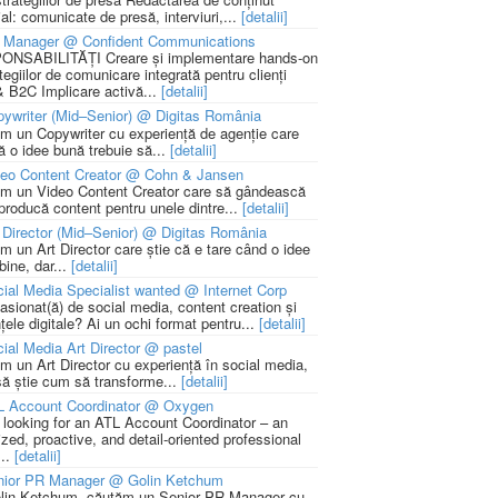
ial: comunicate de presă, interviuri,...
[detalii]
 Manager @ Confident Communications
NSABILITĂȚI Creare și implementare hands-on
tegiilor de comunicare integrată pentru clienți
 B2C Implicare activă...
[detalii]
ywriter (Mid–Senior) @ Digitas România
m un Copywriter cu experiență de agenție care
ă o idee bună trebuie să...
[detalii]
deo Content Creator @ Cohn & Jansen
m un Video Content Creator care să gândească
 producă content pentru unele dintre...
[detalii]
 Director (Mid–Senior) @ Digitas România
m un Art Director care știe că e tare când o idee
bine, dar...
[detalii]
ial Media Specialist wanted @ Internet Corp
pasionat(ă) de social media, content creation și
țele digitale? Ai un ochi format pentru...
[detalii]
ial Media Art Director @ pastel
m un Art Director cu experiență în social media,
să știe cum să transforme...
[detalii]
L Account Coordinator @ Oxygen
 looking for an ATL Account Coordinator – an
zed, proactive, and detail-oriented professional
...
[detalii]
nior PR Manager @ Golin Ketchum
lin Ketchum, căutăm un Senior PR Manager cu