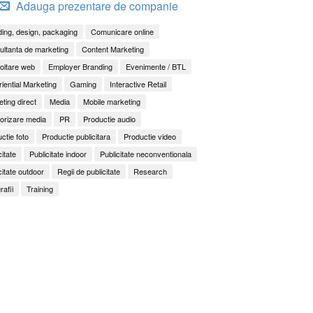
Adauga prezentare de companie
ing, design, packaging
Comunicare online
ltanta de marketing
Content Marketing
oltare web
Employer Branding
Evenimente / BTL
iential Marketing
Gaming
Interactive Retail
ting direct
Media
Mobile marketing
orizare media
PR
Productie audio
ctie foto
Productie publicitara
Productie video
citate
Publicitate indoor
Publicitate neconventionala
citate outdoor
Regii de publicitate
Research
rafii
Training