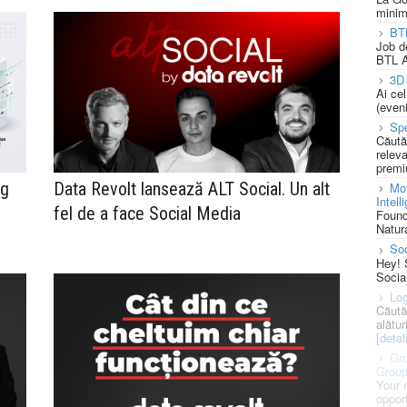
minim
BT
Job d
BTL A
3D 
Ai ce
(eveni
Spe
Căută
releva
premi
ng
Data Revolt lansează ALT Social. Un alt
Mot
Intell
fel de a face Social Media
Found
Natura
So
Hey! 
Socia
Log
Căută
alătur
[detali
Gro
Grou
Your 
opport