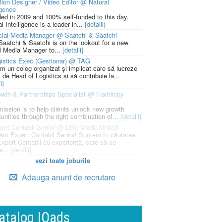
ion Designer / Video Editor @ Natural
igence
ed in 2009 and 100% self-funded to this day,
l Intelligence is a leader in...
[detalii]
cial Media Manager @ Saatchi & Saatchi
Saatchi & Saatchi is on the lookout for a new
l Media Manager to...
[detalii]
istics Exec (Gestionar) @ TAG
m un coleg organizat și implicat care să lucreze
i de Head of Logistics și să contribuie la...
i]
wth & Partnerships Specialist @ Flaminjoy
p
mission is to help clients unlock new growth
unities through the right combination of...
[detalii]
ert Contabil Senior @ Elite Media United
ăm Expert Contabil Senior! Suntem în căutarea
Expert Contabil cu experiență, care să se
e...
[detalii]
vezi toate joburile
Adauga anunt de recrutare
atalog IQads