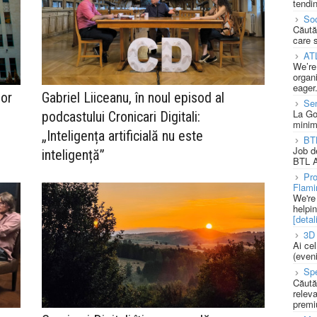
tendin
Soc
Căută
care 
AT
We’re
organi
eager
lor
Gabriel Liiceanu, în noul episod al
Se
La Go
podcastului Cronicari Digitali:
minim
„Inteligența artificială nu este
BT
Job d
inteligență”
BTL A
Pro
Flami
We're
helpi
[detali
3D 
Ai ce
(eveni
Spe
Căută
releva
premi