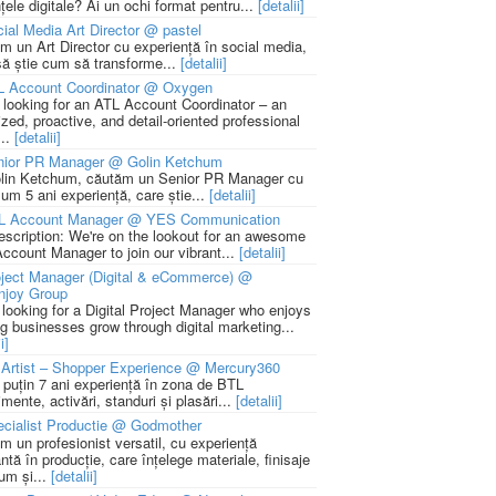
țele digitale? Ai un ochi format pentru...
[detalii]
ial Media Art Director @ pastel
m un Art Director cu experiență în social media,
să știe cum să transforme...
[detalii]
L Account Coordinator @ Oxygen
 looking for an ATL Account Coordinator – an
zed, proactive, and detail-oriented professional
...
[detalii]
nior PR Manager @ Golin Ketchum
lin Ketchum, căutăm un Senior PR Manager cu
um 5 ani experiență, care știe...
[detalii]
L Account Manager @ YES Communication
escription: We're on the lookout for an awesome
ccount Manager to join our vibrant...
[detalii]
ject Manager (Digital & eCommerce) @
njoy Group
 looking for a Digital Project Manager who enjoys
ng businesses grow through digital marketing...
i]
Artist – Shopper Experience @ Mercury360
l puțin 7 ani experiență în zona de BTL
mente, activări, standuri și plasări...
[detalii]
cialist Productie @ Godmother
m un profesionist versatil, cu experiență
ntă în producție, care înțelege materiale, finisaje
um și...
[detalii]