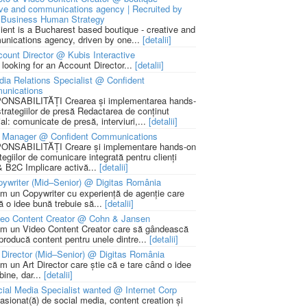
ive and communications agency | Recruited by
Business Human Strategy
lient is a Bucharest based boutique - creative and
nications agency, driven by one...
[detalii]
ount Director @ Kubis Interactive
 looking for an Account Director...
[detalii]
ia Relations Specialist @ Confident
unications
NSABILITĂȚI Crearea și implementarea hands-
strategiilor de presă Redactarea de conținut
ial: comunicate de presă, interviuri,...
[detalii]
 Manager @ Confident Communications
NSABILITĂȚI Creare și implementare hands-on
tegiilor de comunicare integrată pentru clienți
 B2C Implicare activă...
[detalii]
ywriter (Mid–Senior) @ Digitas România
m un Copywriter cu experiență de agenție care
ă o idee bună trebuie să...
[detalii]
deo Content Creator @ Cohn & Jansen
m un Video Content Creator care să gândească
 producă content pentru unele dintre...
[detalii]
 Director (Mid–Senior) @ Digitas România
m un Art Director care știe că e tare când o idee
bine, dar...
[detalii]
ial Media Specialist wanted @ Internet Corp
pasionat(ă) de social media, content creation și