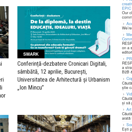
creat
EPIC 
Our c
commu
Acc
We’re
Med
Comm
RESPO
on a 
editor
SMARK
PR
i
Conferință-dezbatere Cronicari Digitali,
RESPO
a stra
sâmbătă, 12 aprilie, București,
B2B &
Cop
ri
Universitatea de Arhitectură și Urbanism
Căută
li
„Ion Mincu”
știe c
Vi
nor
Căută
și să
Art
Căută
arată 
Soc
Ești 