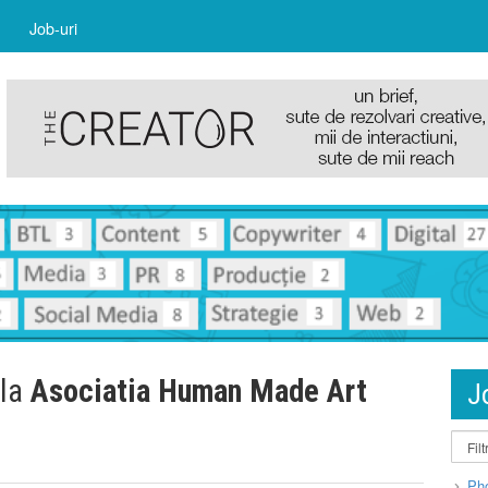
Job-uri
 la
Asociatia Human Made Art
J
Pho