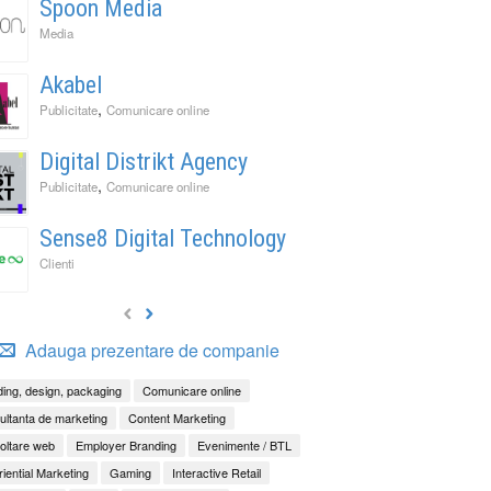
Spoon Media
Media
Akabel
,
Publicitate
Comunicare online
Digital Distrikt Agency
,
Publicitate
Comunicare online
Sense8 Digital Technology
Clienti
Adauga prezentare de companie
ing, design, packaging
Comunicare online
ltanta de marketing
Content Marketing
oltare web
Employer Branding
Evenimente / BTL
iential Marketing
Gaming
Interactive Retail