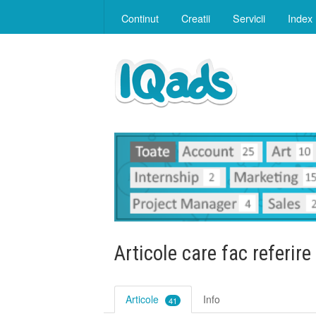
Continut
Creatii
Servicii
Index
Articole care fac referire
Articole
Info
41