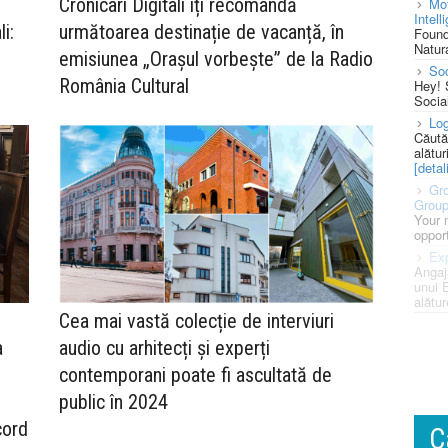
Cronicari Digitali îți recomandă
Mot
Intell
i:
următoarea destinație de vacanță, în
Found
Natura
emisiunea „Orașul vorbește” de la Radio
So
România Cultural
Hey! 
Socia
Log
Căută
alătur
[detali
Gro
Grou
Your 
opport
Exp
Angaj
unui 
alătur
Cea mai vastă colecție de interviuri
a
audio cu arhitecți și experți
contemporani poate fi ascultată de
public în 2024
cord
C