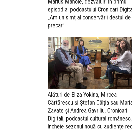
Marius Manole, dezvăluiri în primul
episod al podcastului Cronicari Digital
„Am un simț al conservării destul de
precar”
Alături de Eliza Yokina, Mircea
Cărtărescu și Ștefan Câlția sau Mari
Zavate și Andrea Gavriliu, Cronicari
Digitali, podcastul cultural românesc,
încheie sezonul nouă cu audiențe re