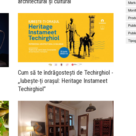
architectural și cultural
Marke
Monit
Produ
Publi
Publi
Tipog
Cum să te îndrăgostești de Techirghiol -
„Iubește-ți orașul: Heritage Instameet
Techirghiol”