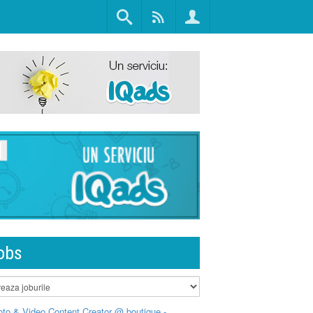
obs
to & Video Content Creator @ boutique -