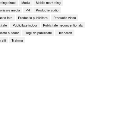
ting direct
Media
Mobile marketing
orizare media
PR
Productie audio
ctie foto
Productie publicitara
Productie video
citate
Publicitate indoor
Publicitate neconventionala
citate outdoor
Regii de publicitate
Research
rafii
Training