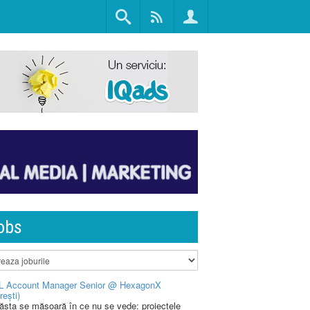
obs
L Account Manager Senior @ HexagonX
rești)
 ăsta se măsoară în ce nu se vede: proiectele