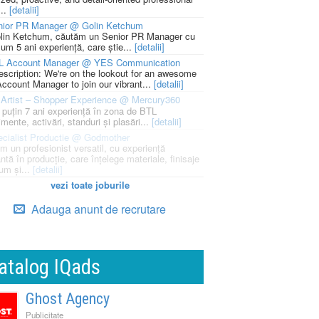
...
[detalii]
nior PR Manager @ Golin Ketchum
lin Ketchum, căutăm un Senior PR Manager cu
um 5 ani experiență, care știe...
[detalii]
L Account Manager @ YES Communication
escription: We're on the lookout for an awesome
ccount Manager to join our vibrant...
[detalii]
Artist – Shopper Experience @ Mercury360
l puțin 7 ani experiență în zona de BTL
mente, activări, standuri și plasări...
[detalii]
cialist Productie @ Godmother
m un profesionist versatil, cu experiență
ntă în producție, care înțelege materiale, finisaje
um și...
[detalii]
vezi toate joburile
Adauga anunt de recrutare
atalog IQads
Ghost Agency
Publicitate