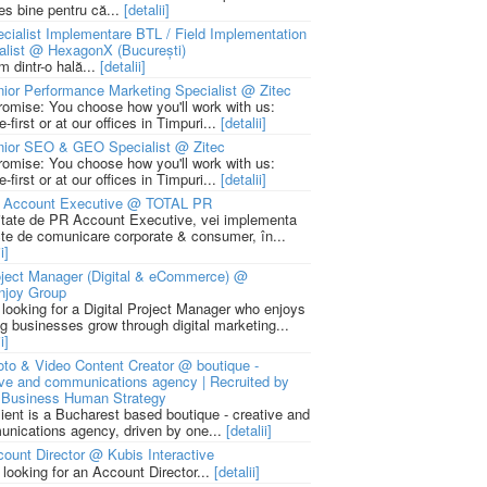
ies bine pentru că...
[detalii]
cialist Implementare BTL / Field Implementation
alist @ HexagonX (București)
m dintr-o hală...
[detalii]
ior Performance Marketing Specialist @ Zitec
romise: You choose how you'll work with us:
-first or at our offices in Timpuri...
[detalii]
nior SEO & GEO Specialist @ Zitec
romise: You choose how you'll work with us:
-first or at our offices in Timpuri...
[detalii]
 Account Executive @ TOTAL PR
litate de PR Account Executive, vei implementa
cte de comunicare corporate & consumer, în...
i]
ject Manager (Digital & eCommerce) @
njoy Group
 looking for a Digital Project Manager who enjoys
ng businesses grow through digital marketing...
i]
to & Video Content Creator @ boutique -
ive and communications agency | Recruited by
Business Human Strategy
lient is a Bucharest based boutique - creative and
nications agency, driven by one...
[detalii]
ount Director @ Kubis Interactive
 looking for an Account Director...
[detalii]