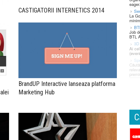
eager
CASTIGATORII INTERNETICS 2014
Se
La Go
minim
BT
Job d
BTL A
3D 
Ai ce
(eveni
Spe
Căută
releva
premi
BrandUP Interactive lanseaza platforma
alei
Marketing Hub
C