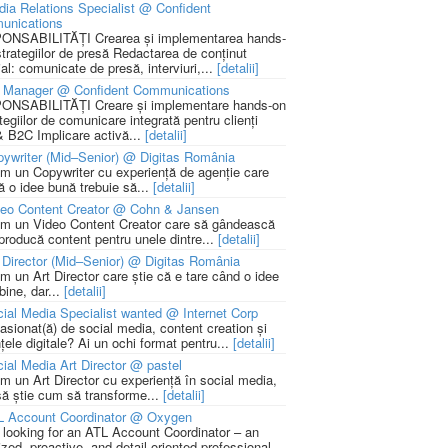
ia Relations Specialist @ Confident
unications
NSABILITĂȚI Crearea și implementarea hands-
strategiilor de presă Redactarea de conținut
ial: comunicate de presă, interviuri,...
[detalii]
 Manager @ Confident Communications
NSABILITĂȚI Creare și implementare hands-on
tegiilor de comunicare integrată pentru clienți
 B2C Implicare activă...
[detalii]
ywriter (Mid–Senior) @ Digitas România
m un Copywriter cu experiență de agenție care
ă o idee bună trebuie să...
[detalii]
deo Content Creator @ Cohn & Jansen
m un Video Content Creator care să gândească
 producă content pentru unele dintre...
[detalii]
 Director (Mid–Senior) @ Digitas România
m un Art Director care știe că e tare când o idee
bine, dar...
[detalii]
ial Media Specialist wanted @ Internet Corp
pasionat(ă) de social media, content creation și
țele digitale? Ai un ochi format pentru...
[detalii]
ial Media Art Director @ pastel
m un Art Director cu experiență în social media,
să știe cum să transforme...
[detalii]
L Account Coordinator @ Oxygen
 looking for an ATL Account Coordinator – an
zed, proactive, and detail-oriented professional