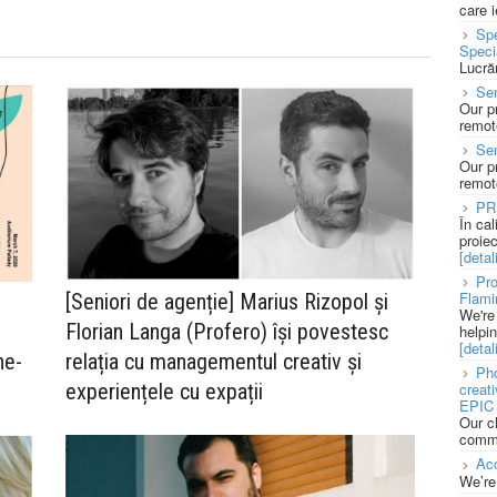
care 
Spe
Speci
Lucră
Sen
Our p
remote
Se
Our p
remote
PR
În ca
proie
[detali
Pro
Flami
[Seniori de agenție] Marius Rizopol și
We're
Florian Langa (Profero) își povestesc
7
helpi
[detali
relația cu managementul creativ și
ne-
Pho
experiențele cu expații
creat
EPIC 
Our c
commu
Acc
We’re