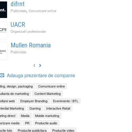
difrnt
,
Publicitate
Comunicare online
UACR
Organizatii profesionale
Mullen Romania
Publicitate
Adauga prezentare de companie
ing, design, packaging
Comunicare online
ltanta de marketing
Content Marketing
oltare web
Employer Branding
Evenimente / BTL
iential Marketing
Gaming
Interactive Retail
ting direct
Media
Mobile marketing
orizare media
PR
Productie audio
ctie foto
Productie publicitara
Productie video