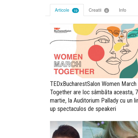
Articole
Creatii
Info
19
6
TEDxBucharestSalon Women March
Together are loc sâmbăta aceasta, 
martie, la Auditorium Pallady cu un li
up spectaculos de speakeri