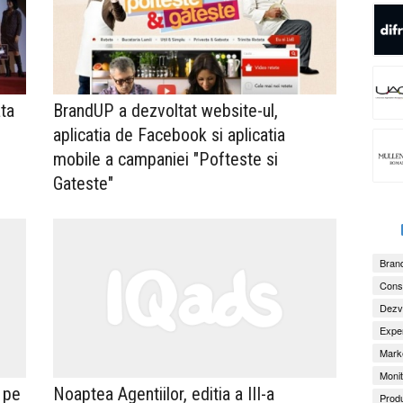
ta
BrandUP a dezvoltat website-ul,
aplicatia de Facebook si aplicatia
mobile a campaniei "Pofteste si
Gateste"
Brand
Consu
Dezv
Exper
Marke
Monit
 pe
Noaptea Agentiilor, editia a III-a
Produ