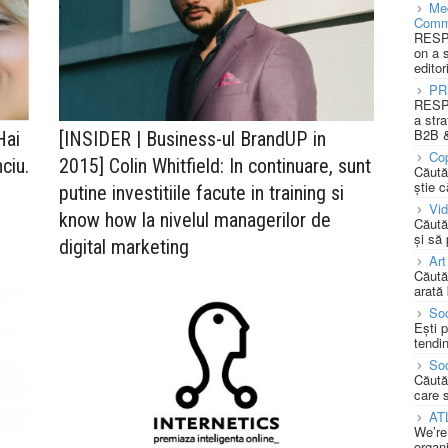
Med
Comm
RESPO
on a 
editor
PR
RESPO
a stra
B2B &
Hai
[INSIDER | Business-ul BrandUP in
Cop
ciu.
2015] Colin Whitfield: In continuare, sunt
Căută
știe c
putine investitiile facute in training si
Vi
know how la nivelul managerilor de
Căută
și să
digital marketing
Art
Căută
arată 
Soc
Ești 
tendin
Soc
Căută
care 
AT
We’re
organi