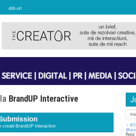
Job-uri
 la
BrandUP Interactive
J
Submission
BT
e creatii BrandUP Interactive
(Bucu
Rolul