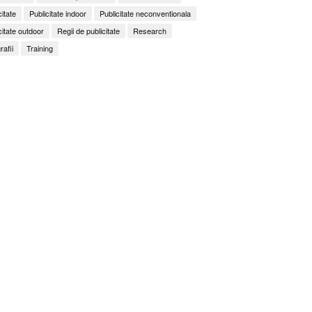
citate
Publicitate indoor
Publicitate neconventionala
citate outdoor
Regii de publicitate
Research
rafii
Training