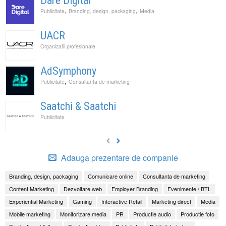
Dare Digital
,
,
Publicitate
Branding, design, packaging
Media
UACR
Organizatii profesionale
AdSymphony
,
Publicitate
Consultanta de marketing
Saatchi & Saatchi
Publicitate
Adauga prezentare de companie
Branding, design, packaging
Comunicare online
Consultanta de marketing
Content Marketing
Dezvoltare web
Employer Branding
Evenimente / BTL
Experiential Marketing
Gaming
Interactive Retail
Marketing direct
Media
Mobile marketing
Monitorizare media
PR
Productie audio
Productie foto