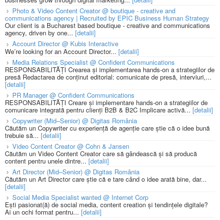
Photo & Video Content Creator @ boutique - creative and
communications agency | Recruited by EPIC Business Human Strategy
Our client is a Bucharest based boutique - creative and communications
agency, driven by one...
[detalii]
Account Director @ Kubis Interactive
We’re looking for an Account Director...
[detalii]
Media Relations Specialist @ Confident Communications
RESPONSABILITĂȚI Crearea și implementarea hands-on a strategiilor de
presă Redactarea de conținut editorial: comunicate de presă, interviuri,...
[detalii]
PR Manager @ Confident Communications
RESPONSABILITĂȚI Creare și implementare hands-on a strategiilor de
comunicare integrată pentru clienți B2B & B2C Implicare activă...
[detalii]
Copywriter (Mid–Senior) @ Digitas România
Căutăm un Copywriter cu experiență de agenție care știe că o idee bună
trebuie să...
[detalii]
Video Content Creator @ Cohn & Jansen
Căutăm un Video Content Creator care să gândească și să producă
content pentru unele dintre...
[detalii]
Art Director (Mid–Senior) @ Digitas România
Căutăm un Art Director care știe că e tare când o idee arată bine, dar...
[detalii]
Social Media Specialist wanted @ Internet Corp
Ești pasionat(ă) de social media, content creation și tendințele digitale?
Ai un ochi format pentru...
[detalii]