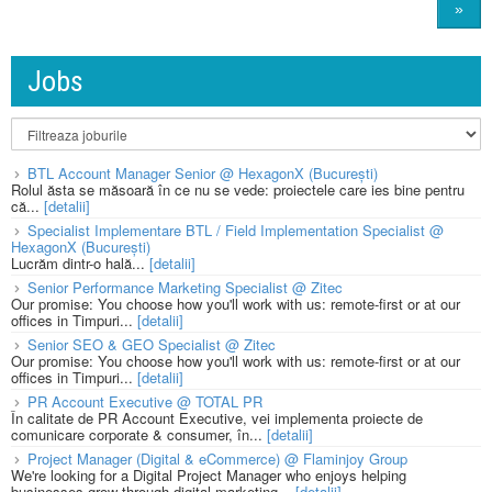
»
Jobs
BTL Account Manager Senior @ HexagonX (București)
Rolul ăsta se măsoară în ce nu se vede: proiectele care ies bine pentru
că...
[detalii]
Specialist Implementare BTL / Field Implementation Specialist @
HexagonX (București)
Lucrăm dintr-o hală...
[detalii]
Senior Performance Marketing Specialist @ Zitec
Our promise: You choose how you'll work with us: remote-first or at our
offices in Timpuri...
[detalii]
Senior SEO & GEO Specialist @ Zitec
Our promise: You choose how you'll work with us: remote-first or at our
offices in Timpuri...
[detalii]
PR Account Executive @ TOTAL PR
În calitate de PR Account Executive, vei implementa proiecte de
comunicare corporate & consumer, în...
[detalii]
Project Manager (Digital & eCommerce) @ Flaminjoy Group
We're looking for a Digital Project Manager who enjoys helping
businesses grow through digital marketing...
[detalii]