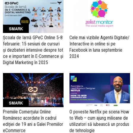
SMARK
Școala de Iarnă GPeC Online 5-8
Cele mai vizibile Agentii Digitale/
februarie: 15 sesiuni de cursuri
Interactive in online si pe
și dezbateri intensive despre tot
Facebook in luna septembrie
ce e important în E-Commerce și
2024
Digital Marketing în 2025
SMARK
Premiile Comerțului Online
O poveste Netflix pe scena How
Românesc acordate în cadrul
to Web – cum ajung milioane de
ediției de 19 ani a Galei Premiilor
utilizatori să iubească un produs
eCommerce
de tehnologie