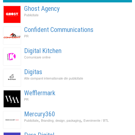
Ghost Agency
Publicitate
Confident Communications
PR
Digital Kitchen
Comunicare online
Digitas
Alte companii internationale din publicitate
Wefflermark
PR
Mercury360
,
,
Publicitate
Branding, design, packaging
Evenimente / BTL