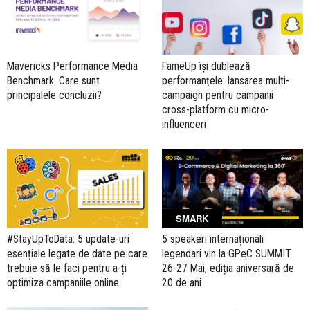
Mavericks Performance Media
FameUp își dublează
Benchmark. Care sunt
performanțele: lansarea multi-
principalele concluzii?
campaign pentru campanii
cross-platform cu micro-
influenceri
SMARK
#StayUpToData: 5 update-uri
5 speakeri internaționali
esențiale legate de date pe care
legendari vin la GPeC SUMMIT
trebuie să le faci pentru a-ți
26-27 Mai, ediția aniversară de
optimiza campaniile online
20 de ani