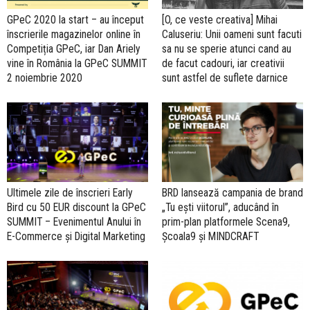
GPeC 2020 la start – au început
[O, ce veste creativa] Mihai
înscrierile magazinelor online în
Caluseriu: Unii oameni sunt facuti
Competiția GPeC, iar Dan Ariely
sa nu se sperie atunci cand au
vine în România la GPeC SUMMIT
de facut cadouri, iar creativii
2 noiembrie 2020
sunt astfel de suflete darnice
Ultimele zile de înscrieri Early
BRD lansează campania de brand
Bird cu 50 EUR discount la GPeC
„Tu ești viitorul”, aducând în
SUMMIT – Evenimentul Anului în
prim-plan platformele Scena9,
E-Commerce și Digital Marketing
Școala9 și MINDCRAFT