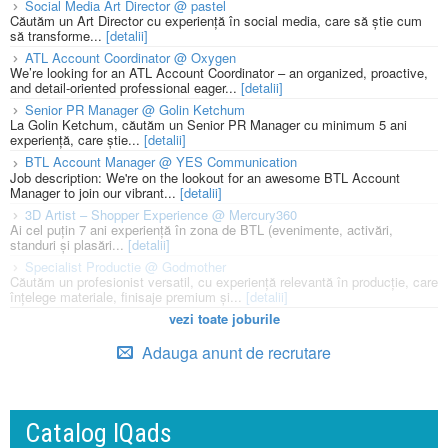
Social Media Art Director @ pastel
Căutăm un Art Director cu experiență în social media, care să știe cum
să transforme...
[detalii]
ATL Account Coordinator @ Oxygen
We’re looking for an ATL Account Coordinator – an organized, proactive,
and detail-oriented professional eager...
[detalii]
Senior PR Manager @ Golin Ketchum
La Golin Ketchum, căutăm un Senior PR Manager cu minimum 5 ani
experiență, care știe...
[detalii]
BTL Account Manager @ YES Communication
Job description: We're on the lookout for an awesome BTL Account
Manager to join our vibrant...
[detalii]
3D Artist – Shopper Experience @ Mercury360
Ai cel puțin 7 ani experiență în zona de BTL (evenimente, activări,
standuri și plasări...
[detalii]
Specialist Productie @ Godmother
Căutăm un profesionist versatil, cu experiență relevantă în producție, care
înțelege materiale, finisaje premium și...
[detalii]
vezi toate joburile
Adauga anunt de recrutare
Catalog IQads