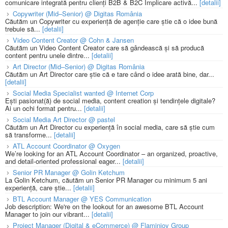
comunicare integrată pentru clienți B2B & B2C Implicare activă...
[detalii]
Copywriter (Mid–Senior) @ Digitas România
Căutăm un Copywriter cu experiență de agenție care știe că o idee bună
trebuie să...
[detalii]
Video Content Creator @ Cohn & Jansen
Căutăm un Video Content Creator care să gândească și să producă
content pentru unele dintre...
[detalii]
Art Director (Mid–Senior) @ Digitas România
Căutăm un Art Director care știe că e tare când o idee arată bine, dar...
[detalii]
Social Media Specialist wanted @ Internet Corp
Ești pasionat(ă) de social media, content creation și tendințele digitale?
Ai un ochi format pentru...
[detalii]
Social Media Art Director @ pastel
Căutăm un Art Director cu experiență în social media, care să știe cum
să transforme...
[detalii]
ATL Account Coordinator @ Oxygen
We’re looking for an ATL Account Coordinator – an organized, proactive,
and detail-oriented professional eager...
[detalii]
Senior PR Manager @ Golin Ketchum
La Golin Ketchum, căutăm un Senior PR Manager cu minimum 5 ani
experiență, care știe...
[detalii]
BTL Account Manager @ YES Communication
Job description: We're on the lookout for an awesome BTL Account
Manager to join our vibrant...
[detalii]
Project Manager (Digital & eCommerce) @ Flaminjoy Group