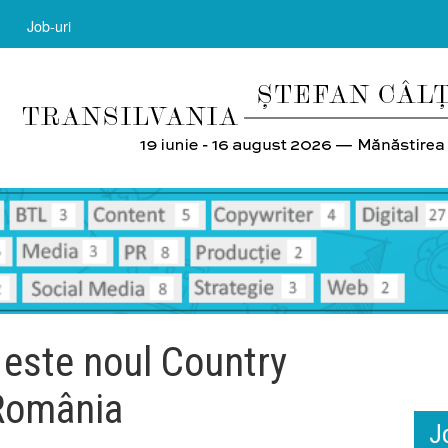
Job-uri
 este noul Country
România
J