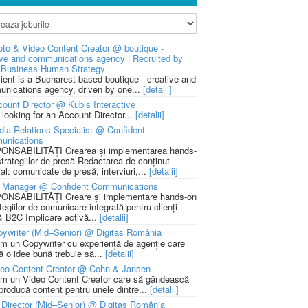
to & Video Content Creator @ boutique -
ive and communications agency | Recruited by
Business Human Strategy
lient is a Bucharest based boutique - creative and
nications agency, driven by one...
[detalii]
ount Director @ Kubis Interactive
 looking for an Account Director...
[detalii]
ia Relations Specialist @ Confident
unications
NSABILITĂȚI Crearea și implementarea hands-
strategiilor de presă Redactarea de conținut
ial: comunicate de presă, interviuri,...
[detalii]
 Manager @ Confident Communications
NSABILITĂȚI Creare și implementare hands-on
tegiilor de comunicare integrată pentru clienți
 B2C Implicare activă...
[detalii]
ywriter (Mid–Senior) @ Digitas România
m un Copywriter cu experiență de agenție care
ă o idee bună trebuie să...
[detalii]
deo Content Creator @ Cohn & Jansen
m un Video Content Creator care să gândească
 producă content pentru unele dintre...
[detalii]
 Director (Mid–Senior) @ Digitas România