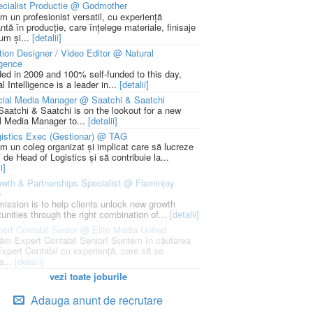
cialist Productie @ Godmother
m un profesionist versatil, cu experiență
ntă în producție, care înțelege materiale, finisaje
um și...
[detalii]
ion Designer / Video Editor @ Natural
igence
ed in 2009 and 100% self-funded to this day,
l Intelligence is a leader in...
[detalii]
cial Media Manager @ Saatchi & Saatchi
Saatchi & Saatchi is on the lookout for a new
l Media Manager to...
[detalii]
istics Exec (Gestionar) @ TAG
m un coleg organizat și implicat care să lucreze
i de Head of Logistics și să contribuie la...
i]
wth & Partnerships Specialist @ Flaminjoy
p
mission is to help clients unlock new growth
unities through the right combination of...
[detalii]
ert Contabil Senior @ Elite Media United
ăm Expert Contabil Senior! Suntem în căutarea
Expert Contabil cu experiență, care să se
e...
[detalii]
vezi toate joburile
Adauga anunt de recrutare