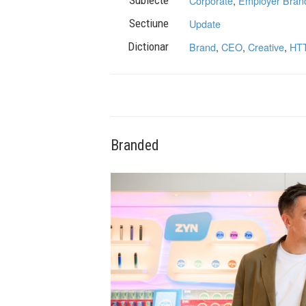
Corporate
,
Employer Bran
Sectiune
Update
Dictionar
Brand
,
CEO
,
Creative
,
HT
Branded