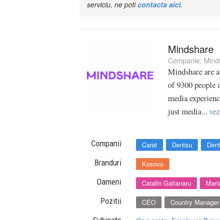
serviciu, ne poti
contacta aici
.
Mindshare
Companie:
Mind
Mindshare are a
of 9300 people a
media experien
just media...
vez
Companii
Carat
Dentsu
Dent
Branduri
Kosovo
Oameni
Catalin Gaitanaru
Mari
Pozitii
CEO
Country Manager
Subiecte