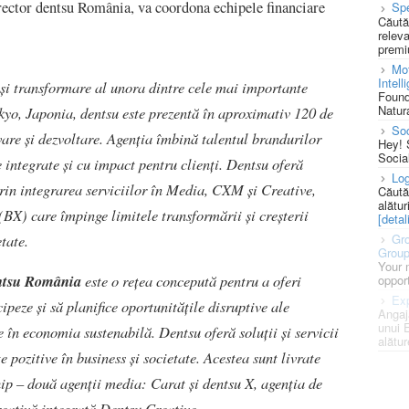
ector dentsu România, va coordona echipele financiare
Spe
Căută
releva
premi
Mot
Intell
 și transformare al unora dintre cele mai importante
Found
Natura
kyo, Japonia, dentsu este prezentă în aproximativ 120 de
So
novare și dezvoltare. Agenția îmbină talentul brandurilor
Hey! 
Socia
e integrate și cu impact pentru clienți. Dentsu oferă
Log
rin integrarea serviciilor în Media, CXM și Creative,
Căută
alătur
BX) care împinge limitele transformării și creșterii
[detali
tate.
Gro
Grou
Your 
ntsu România
este o rețea concepută pentru a oferi
opport
Exp
ipeze și să planifice oportunitățile disruptive ale
Angaj
unui 
re în economia sustenabilă. Dentsu oferă soluții și servicii
alătur
 pozitive în business și societate. Acestea sunt livrate
hip – două agenții media: Carat și dentsu X, agenția de
reativă integrată Dentsu Creative.