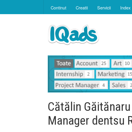
Continut
Creatii
Servicii
Index
Cătălin Găitănaru
Manager dentsu 