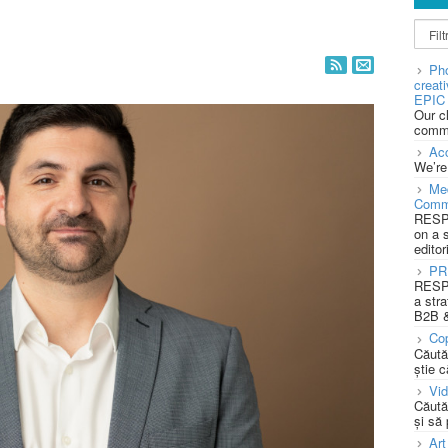
Pho
creat
EPIC 
Our c
commu
Acc
We’re
Med
Comm
RESPO
on a 
editor
PR
RESPO
a stra
B2B &
Cop
Căută
știe c
Vi
Căută
și să
Art