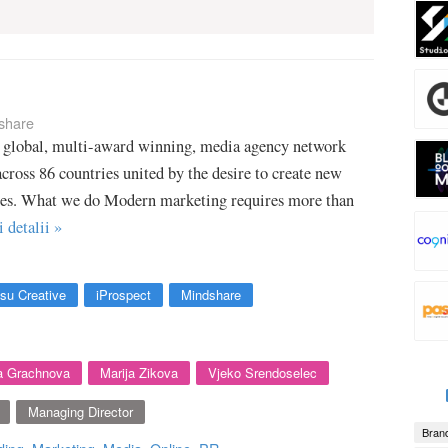
share
 global, multi-award winning, media agency network
cross 86 countries united by the desire to create new
ces. What we do Modern marketing requires more than
i detalii »
su Creative
iProspect
Mindshare
a Grachnova
Marija Zikova
Vjeko Srendoselec
Managing Director
Brand