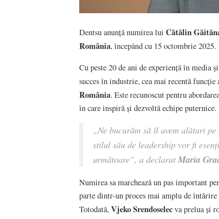
Cătălin Găităn
Dentsu anunță numirea lui
România
, începând cu 15 octombrie 2025.
Cu peste 20 de ani de experiență în media ș
succes în industrie, cea mai recentă funcție 
România
. Este recunoscut pentru abordarea
în care inspiră și dezvoltă echipe puternice.
„Ne bucurăm să îl avem alături pe 
stilul său de leadership vor fi esen
Maria Gra
următoare”, a declarat
Numirea sa marchează un pas important pentr
parte dintr-un proces mai amplu de întărire
Vjeko Srendoselec
Totodată,
va prelua și r