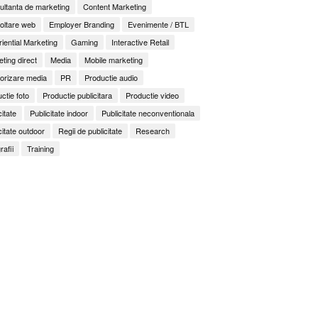
ltanta de marketing
Content Marketing
oltare web
Employer Branding
Evenimente / BTL
iential Marketing
Gaming
Interactive Retail
ting direct
Media
Mobile marketing
orizare media
PR
Productie audio
ctie foto
Productie publicitara
Productie video
citate
Publicitate indoor
Publicitate neconventionala
citate outdoor
Regii de publicitate
Research
rafii
Training