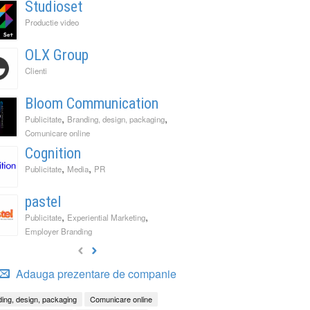
Studioset
Productie video
OLX Group
Clienti
Bloom Communication
,
,
Publicitate
Branding, design, packaging
Comunicare online
Cognition
,
,
Publicitate
Media
PR
pastel
,
,
Publicitate
Experiential Marketing
Employer Branding
Adauga prezentare de companie
ing, design, packaging
Comunicare online