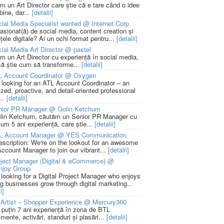
m un Art Director care știe că e tare când o idee
bine, dar...
[detalii]
ial Media Specialist wanted @ Internet Corp
pasionat(ă) de social media, content creation și
țele digitale? Ai un ochi format pentru...
[detalii]
ial Media Art Director @ pastel
m un Art Director cu experiență în social media,
să știe cum să transforme...
[detalii]
L Account Coordinator @ Oxygen
 looking for an ATL Account Coordinator – an
zed, proactive, and detail-oriented professional
...
[detalii]
nior PR Manager @ Golin Ketchum
lin Ketchum, căutăm un Senior PR Manager cu
um 5 ani experiență, care știe...
[detalii]
L Account Manager @ YES Communication
escription: We're on the lookout for an awesome
ccount Manager to join our vibrant...
[detalii]
ject Manager (Digital & eCommerce) @
njoy Group
 looking for a Digital Project Manager who enjoys
ng businesses grow through digital marketing...
i]
Artist – Shopper Experience @ Mercury360
l puțin 7 ani experiență în zona de BTL
mente, activări, standuri și plasări...
[detalii]