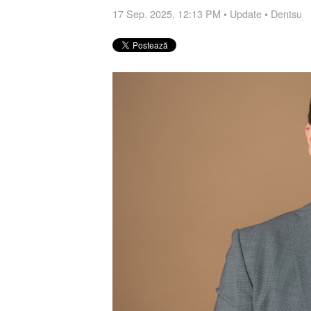
17 Sep. 2025, 12:13 PM
•
Update
•
Dentsu