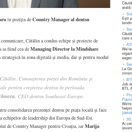
Căută
arată 
Soc
Ești 
aru
Country Manager al dentsu
în poziția de
tendin
Soc
Căută
care 
i comunicare, Cătălin a condus echipe și proiecte de
AT
Managing Director la Mindshare
a sa fiind cea de
We’re
organi
 strategică în zona digitală și media, dar și pentru modul
eager
Se
La Go
minim
Cătălin. Cunoașterea pieței din România și
BT
Job d
țiale pentru creșterea dentsu în perioada
BTL A
Pro
chnova
, CEO dentsu Southeast Europe.
Flami
We're
helpi
u consolidarea prezenței dentsu pe piața locală și face
[detali
 a echipelor de leadership din Europa de Sud-Est.
3D 
Ai ce
Marija
olul de Country Manager pentru Croația, iar
(eveni