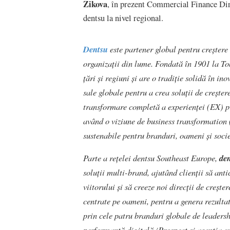
Zikova
, în prezent Commercial Finance Dir
dentsu la nivel regional.
Dentsu
este partener global pentru creștere
organizații din lume. Fondată în 1901 la To
țări și regiuni și are o tradiție solidă în i
sale globale pentru a crea soluții de creșter
transformare completă a experienței (EX) p
având o viziune de business transformation (
sustenabile pentru branduri, oameni și socie
Parte a rețelei dentsu Southeast Europe,
de
soluții multi-brand, ajutând clienții să antic
viitorului și să creeze noi direcții de crește
centrate pe oameni, pentru a genera rezultate
prin cele patru branduri globale de leaders
performanță digitală iProspect și agenția c