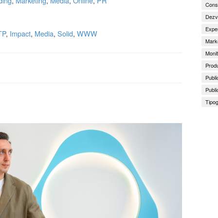
ding
,
Marketing
,
Media
,
Online
,
PR
Consu
Dezv
Exper
TP
,
Impact
,
Media
,
Solid
,
WWW
Marke
Monit
Produ
Publi
Publi
Tipog