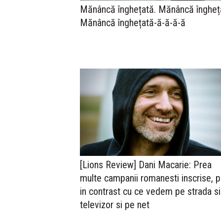
Mănâncă înghețată. Mănâncă îngheț
Mănâncă înghețată-ă-ă-ă-ă
[Lions Review] Dani Macarie: Prea
multe campanii romanesti inscrise, 
in contrast cu ce vedem pe strada si
televizor si pe net