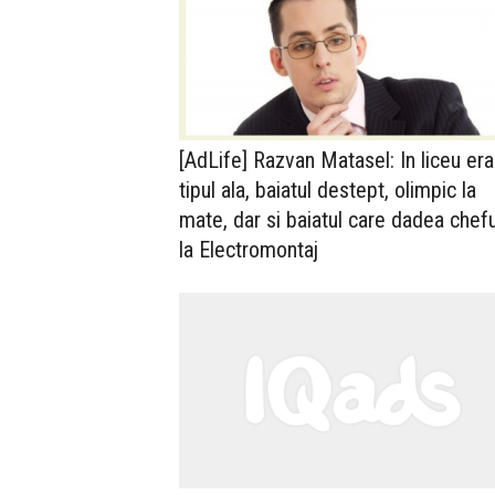
[AdLife] Razvan Matasel: In liceu er
tipul ala, baiatul destept, olimpic la
mate, dar si baiatul care dadea chefu
la Electromontaj