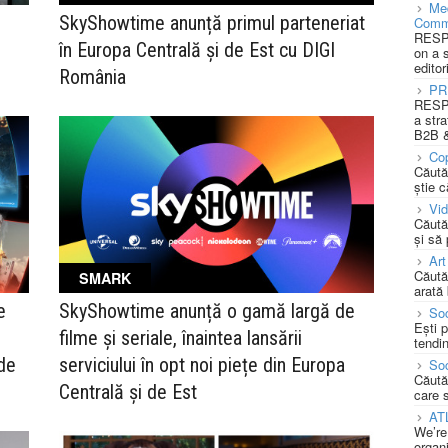
Med
SkyShowtime anunță primul parteneriat
Comm
RESPO
în Europa Centrală și de Est cu DIGI
on a 
editor
România
PR
RESPO
a stra
B2B &
Cop
Căută
știe c
Vi
Căută
și să
Art
Căută
SMARK
arată 
e
SkyShowtime anunță o gamă largă de
Soc
Ești 
filme și seriale, înaintea lansării
tendin
de
serviciului în opt noi piețe din Europa
Soc
Căută
Centrală și de Est
care 
AT
We’re
organi