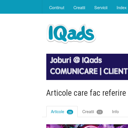
Continut
Creatii
Servicii
Index
Articole care fac referire
Articole
Creatii
Info
26
11