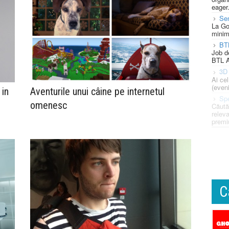
eager
Se
La Go
minim
BT
Job d
BTL A
3D 
Ai ce
(eveni
 in
Aventurile unui câine pe internetul
Spe
n
omenesc
Căută
releva
premi
C