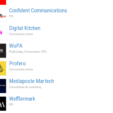
Confident Communications
PR
Digital Kitchen
Comunicare online
WoPA
,
Publicitate
Evenimente / BTL
Profero
Comunicare online
Mediaposte Martech
Consultanta de marketing
Wefflermark
PR