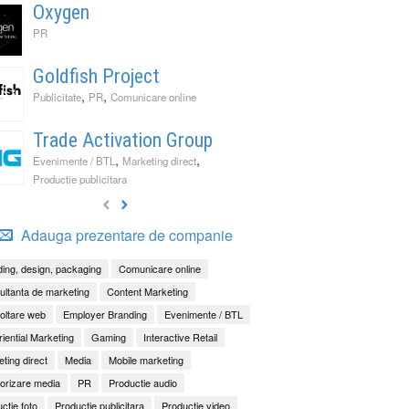
Oxygen
PR
Goldfish Project
,
,
Publicitate
PR
Comunicare online
Trade Activation Group
,
,
Evenimente / BTL
Marketing direct
Productie publicitara
Adauga prezentare de companie
ing, design, packaging
Comunicare online
ltanta de marketing
Content Marketing
oltare web
Employer Branding
Evenimente / BTL
iential Marketing
Gaming
Interactive Retail
ting direct
Media
Mobile marketing
orizare media
PR
Productie audio
ctie foto
Productie publicitara
Productie video