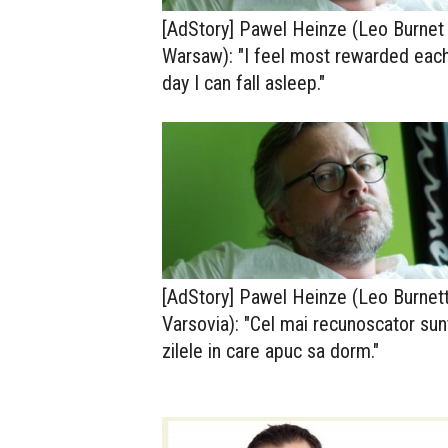
[AdStory] Pawel Heinze (Leo Burnet
Warsaw): "I feel most rewarded eac
day I can fall asleep."
[AdStory] Pawel Heinze (Leo Burnet
Varsovia): "Cel mai recunoscator sunt
zilele in care apuc sa dorm."