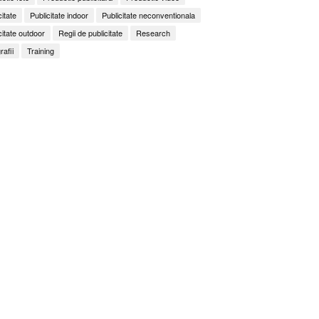
citate
Publicitate indoor
Publicitate neconventionala
citate outdoor
Regii de publicitate
Research
rafii
Training