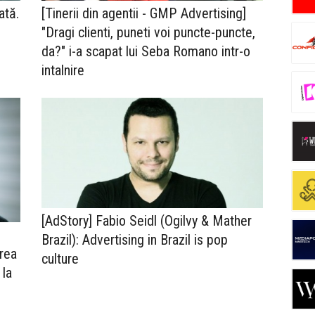
ată.
[Tinerii din agentii - GMP Advertising]
"Dragi clienti, puneti voi puncte-puncte,
da?" i-a scapat lui Seba Romano intr-o
intalnire
[AdStory] Fabio Seidl (Ogilvy & Mather
Brazil): Advertising in Brazil is pop
prea
culture
 la