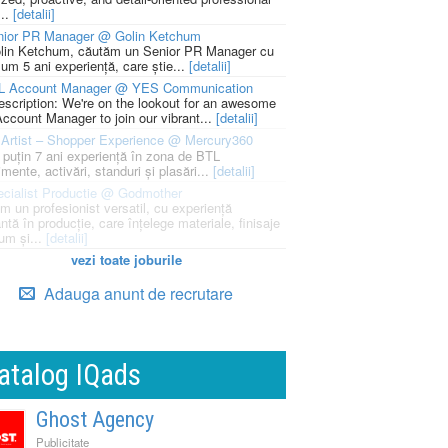
...
[detalii]
nior PR Manager @ Golin Ketchum
lin Ketchum, căutăm un Senior PR Manager cu
um 5 ani experiență, care știe...
[detalii]
L Account Manager @ YES Communication
escription: We're on the lookout for an awesome
ccount Manager to join our vibrant...
[detalii]
Artist – Shopper Experience @ Mercury360
l puțin 7 ani experiență în zona de BTL
mente, activări, standuri și plasări...
[detalii]
cialist Productie @ Godmother
m un profesionist versatil, cu experiență
ntă în producție, care înțelege materiale, finisaje
um și...
[detalii]
vezi toate joburile
Adauga anunt de recrutare
atalog IQads
Ghost Agency
Publicitate