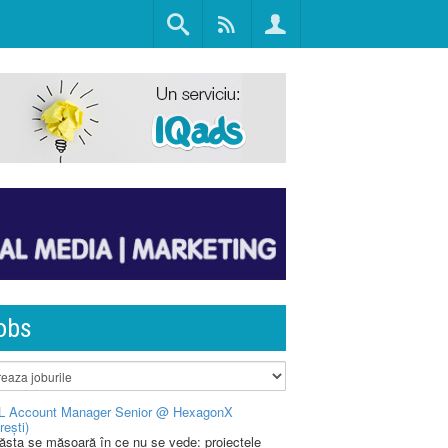
obs
L Account Manager Senior @ HexagonX
rești)
 ăsta se măsoară în ce nu se vede: proiectele