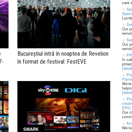
care 
Spe
Speci
Lucră
Sen
Our p
remote
Se
Our p
remote
e
Bucureștiul intră în noaptea de Revelion
PR
În ca
7-
în format de festival: FestEVE
proie
[detali
Pro
Flami
We're
helpi
[detali
Pho
creat
EPIC 
Our c
commu
Acc
We’re
SMARK