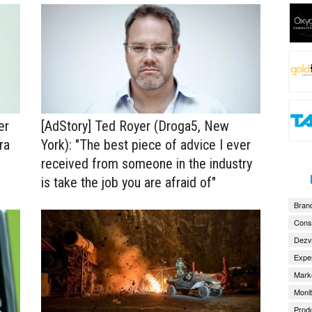
er
[AdStory] Ted Royer (Droga5, New
ura
York): "The best piece of advice I ever
received from someone in the industry
is take the job you are afraid of"
Brand
Consu
Dezv
Exper
Marke
Monit
Produ