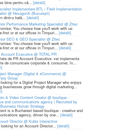
ies bine pentru că...
[detalii]
cialist Implementare BTL / Field Implementation
alist @ HexagonX (București)
m dintr-o hală...
[detalii]
ior Performance Marketing Specialist @ Zitec
romise: You choose how you'll work with us:
-first or at our offices in Timpuri...
[detalii]
nior SEO & GEO Specialist @ Zitec
romise: You choose how you'll work with us:
-first or at our offices in Timpuri...
[detalii]
 Account Executive @ TOTAL PR
litate de PR Account Executive, vei implementa
cte de comunicare corporate & consumer, în...
i]
ject Manager (Digital & eCommerce) @
njoy Group
 looking for a Digital Project Manager who enjoys
ng businesses grow through digital marketing...
i]
to & Video Content Creator @ boutique -
ive and communications agency | Recruited by
Business Human Strategy
lient is a Bucharest based boutique - creative and
nications agency, driven by one...
[detalii]
ount Director @ Kubis Interactive
 looking for an Account Director...
[detalii]