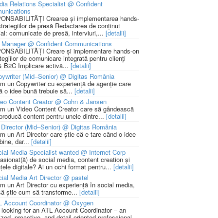
ia Relations Specialist @ Confident
unications
NSABILITĂȚI Crearea și implementarea hands-
strategiilor de presă Redactarea de conținut
ial: comunicate de presă, interviuri,...
[detalii]
 Manager @ Confident Communications
NSABILITĂȚI Creare și implementare hands-on
tegiilor de comunicare integrată pentru clienți
 B2C Implicare activă...
[detalii]
ywriter (Mid–Senior) @ Digitas România
m un Copywriter cu experiență de agenție care
ă o idee bună trebuie să...
[detalii]
deo Content Creator @ Cohn & Jansen
m un Video Content Creator care să gândească
 producă content pentru unele dintre...
[detalii]
 Director (Mid–Senior) @ Digitas România
m un Art Director care știe că e tare când o idee
bine, dar...
[detalii]
ial Media Specialist wanted @ Internet Corp
pasionat(ă) de social media, content creation și
țele digitale? Ai un ochi format pentru...
[detalii]
ial Media Art Director @ pastel
m un Art Director cu experiență în social media,
să știe cum să transforme...
[detalii]
L Account Coordinator @ Oxygen
 looking for an ATL Account Coordinator – an
zed, proactive, and detail-oriented professional