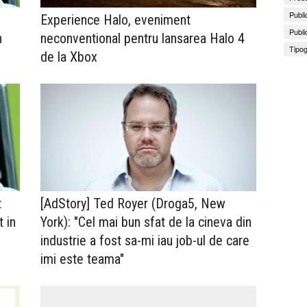
Publi
Experience Halo, eveniment
Publi
h
neconventional pentru lansarea Halo 4
Tipog
de la Xbox
t
[AdStory] Ted Royer (Droga5, New
 in
York): "Cel mai bun sfat de la cineva din
industrie a fost sa-mi iau job-ul de care
imi este teama"