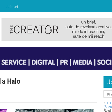
Job-uri
 la
Halo
J
BT
(Bucu
Rolul