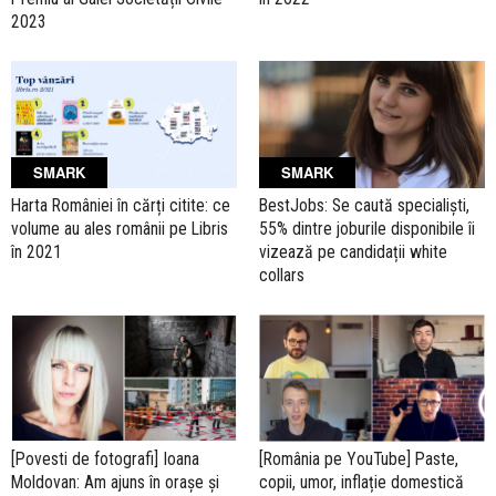
2023
SMARK
SMARK
Harta României în cărți citite: ce
BestJobs: Se caută specialiști,
volume au ales românii pe Libris
55% dintre joburile disponibile îi
în 2021
vizează pe candidații white
collars
[Povesti de fotografi] Ioana
[România pe YouTube] Paste,
Moldovan: Am ajuns în orașe și
copii, umor, inflație domestică