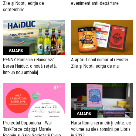
Zile și Nopți, ediția de
eveniment anti-depărtare
septembrie
SMARK
PENNY România relansează
A apărut noul număr al revistei
berea Haiduc: o nouă rețetă,
Zile și Nopți, ediția de mai
într-un nou ambalaj
SMARK
Proiectul Dopomoha - War
Harta României în cărți citite: ce
TaskForce câștigă Marele
volume au ales românii pe Libris
Premiu al Galei Societății Civile
în 2022