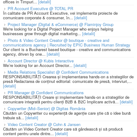
offices in Timpuri...
[detalii]
PR Account Executive @ TOTAL PR
În calitate de PR Account Executive, vei implementa proiecte de
comunicare corporate & consumer, în...
[detalii]
Project Manager (Digital & eCommerce) @ Flaminjoy Group
We're looking for a Digital Project Manager who enjoys helping
businesses grow through digital marketing...
[detalii]
Photo & Video Content Creator @ boutique - creative and
communications agency | Recruited by EPIC Business Human Strategy
Our client is a Bucharest based boutique - creative and communications
agency, driven by one...
[detalii]
Account Director @ Kubis Interactive
We’re looking for an Account Director...
[detalii]
Media Relations Specialist @ Confident Communications
RESPONSABILITĂȚI Crearea și implementarea hands-on a strategiilor de
presă Redactarea de conținut editorial: comunicate de presă, interviuri,...
[detalii]
PR Manager @ Confident Communications
RESPONSABILITĂȚI Creare și implementare hands-on a strategiilor de
comunicare integrată pentru clienți B2B & B2C Implicare activă...
[detalii]
Copywriter (Mid–Senior) @ Digitas România
Căutăm un Copywriter cu experiență de agenție care știe că o idee bună
trebuie să...
[detalii]
Video Content Creator @ Cohn & Jansen
Căutăm un Video Content Creator care să gândească și să producă
content pentru unele dintre...
[detalii]