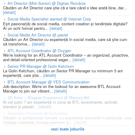
Art Director (Mid–Senior) @ Digitas România
Căutăm un Art Director care știe că e tare când o idee arată bine, dar...
[detalii]
Social Media Specialist wanted @ Internet Corp
Ești pasionat(ă) de social media, content creation și tendințele digitale?
Ai un ochi format pentru...
[detalii]
Social Media Art Director @ pastel
Căutăm un Art Director cu experiență în social media, care să știe cum
să transforme...
[detalii]
ATL Account Coordinator @ Oxygen
We’re looking for an ATL Account Coordinator – an organized, proactive,
and detail-oriented professional eager...
[detalii]
Senior PR Manager @ Golin Ketchum
La Golin Ketchum, căutăm un Senior PR Manager cu minimum 5 ani
experiență, care știe...
[detalii]
BTL Account Manager @ YES Communication
Job description: We're on the lookout for an awesome BTL Account
Manager to join our vibrant...
[detalii]
3D Artist – Shopper Experience @ Mercury360
Ai cel puțin 7 ani experiență în zona de BTL (evenimente, activări,
standuri și plasări...
[detalii]
Specialist Productie @ Godmother
Căutăm un profesionist versatil, cu experiență relevantă în producție, care
înțelege materiale, finisaje premium și...
[detalii]
vezi toate joburile