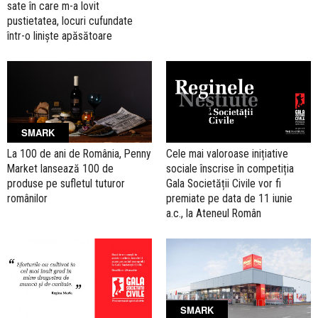
sate în care m-a lovit
pustietatea, locuri cufundate
într-o liniște apăsătoare
SMARK
La 100 de ani de România, Penny
Cele mai valoroase inițiative
Market lansează 100 de
sociale înscrise în competiția
produse pe sufletul tuturor
Gala Societății Civile vor fi
românilor
premiate pe data de 11 iunie
a.c., la Ateneul Român
SMARK