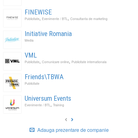
FINEWISE
,
,
Publicitate
Evenimente / BTL
Consultanta de marketing
Initiative Romania
Media
VML
,
,
Publicitate
Comunicare online
Publicitate internationala
Friends\TBWA
Publicitate
Universum Events
,
Evenimente / BTL
Training
Adauga prezentare de companie