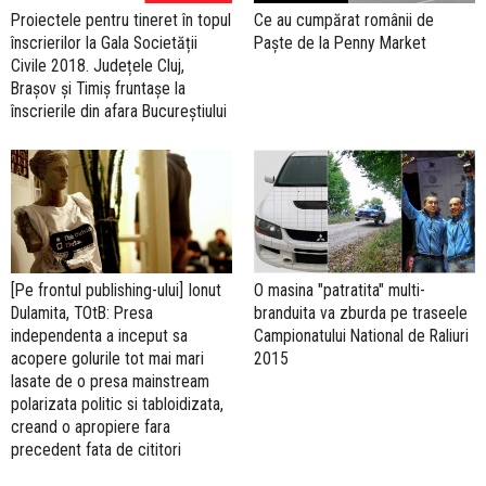
Proiectele pentru tineret în topul
Ce au cumpărat românii de
înscrierilor la Gala Societății
Paște de la Penny Market
Civile 2018. Județele Cluj,
Brașov și Timiș fruntașe la
înscrierile din afara Bucureștiului
[Pe frontul publishing-ului] Ionut
O masina "patratita" multi-
Dulamita, TOtB: Presa
branduita va zburda pe traseele
independenta a inceput sa
Campionatului National de Raliuri
acopere golurile tot mai mari
2015
lasate de o presa mainstream
polarizata politic si tabloidizata,
creand o apropiere fara
precedent fata de cititori