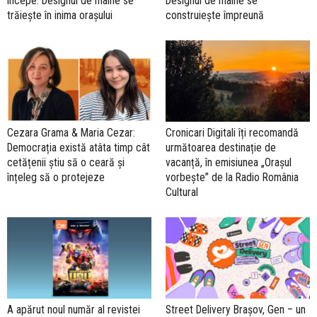
începe. Designul de mâine se
Designul de mâine se
trăiește în inima orașului
construiește împreună
Cezara Grama & Maria Cezar:
Cronicari Digitali îți recomandă
Democrația există atâta timp cât
următoarea destinație de
cetățenii știu să o ceară și
vacanță, în emisiunea „Orașul
înțeleg să o protejeze
vorbește” de la Radio România
Cultural
A apărut noul număr al revistei
Street Delivery Brașov, Gen – un