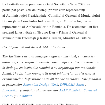
La Festivitatea de premiere a Galei Societății Civile 2023 au
participat peste 750 de invitați, printre care reprezentanți
ai Administrației Prezidențiale, Consiliului General al Municipiului
București și Consiliului Județean Ilfov, ai Ministerelor, dar și
reprezentanți ai Ambasadelor din România. De asemenea, au fost
prezenţi la festivitate şi Nicușor Dan – Primarul General al
Municipiului București şi Raluca Turcan, Ministru al Culturii.
Credit foto: Roald Aron & Mihai Ciobanu
The Institute
este o organizaţie neguvernamentală, cu caracter
autonom, care susţine interesele comunităţii creative din România
în dialogul cu instituţiile statului şi cu organizații internaţionale.
Anual, The Institute reunește în jurul inițiativelor, proiectelor și
evenimentelor desfășurate peste 80.000 de persoane. Este fondator
al proiectelor
Romanian Design Week
,
DIPLOMA Show
,
Internetics
și inițiator al programelor
ASAP România
,
Cartierul
Creativ
și
Combinat
.
Gala Societății Civile este un proiect The Institute.