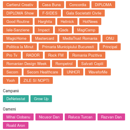
Cartierul Creativ
Casa Buna
Concordia
DIPLOMA
DIPLOMA Show
F-SIDES
Gala Societatii Civile
Good Routine
Harghita
Helinick
HotNews
Iele-Sanziene
Impact
IQads
MagiCamp
MagicHome
Mastercard
MediaTrust Romania
ONU
Politica la Minut
Primaria Municipiului Bucuresti
Principal
Pro Tv
RADOR
Rock FM
Romania Pozitiva
Romanian Design Week
Rompetrol
Salvati Copiii
Secom
Secom Healthcare
UNHCR
WaveforMe
Yooh
ZILE SI NOPTI
Campanii
DeNetestat
Grow Up
Oameni
Mihai Ciobanu
Nicusor Dan
Raluca Turcan
Razvan Dan
Roald Aron