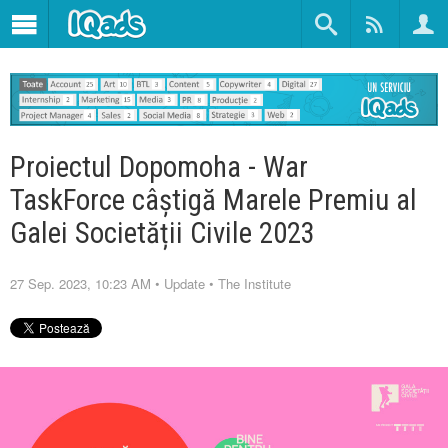
Proiectul Dopomoha - War
TaskForce câștigă Marele Premiu al
Galei Societății Civile 2023
27 Sep. 2023, 10:23 AM
•
Update
•
The Institute