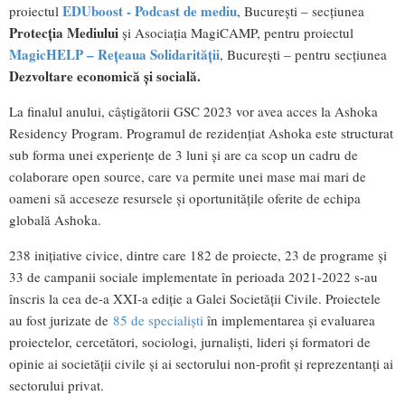
EDUboost - Podcast de mediu
proiectul
, București – secțiunea
Protecția Mediului
și Asociația MagiCAMP, pentru proiectul
MagicHELP – Rețeaua Solidarității
, București – pentru secțiunea
Dezvoltare economică și socială.
La finalul anului, câştigătorii GSC 2023 vor avea acces la Ashoka
Residency Program. Programul de rezidențiat Ashoka este structurat
sub forma unei experiențe de 3 luni şi are ca scop un cadru de
colaborare open source, care va permite unei mase mai mari de
oameni să acceseze resursele și oportunitățile oferite de echipa
globală Ashoka.
238 inițiative civice, dintre care 182 de proiecte, 23 de programe și
33 de campanii sociale implementate în perioada 2021-2022 s-au
înscris la cea de-a XXI-a ediţie a Galei Societăţii Civile. Proiectele
au fost jurizate de
85 de specialiști
în implementarea și evaluarea
proiectelor, cercetători, sociologi, jurnaliști, lideri și formatori de
opinie ai societății civile și ai sectorului non-profit și reprezentanți ai
sectorului privat.