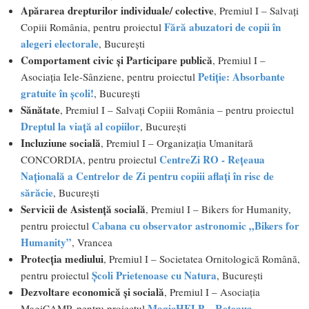
Apărarea drepturilor individuale/ colective
, Premiul I – Salvați
Fără abuzatori de copii în
Copiii România, pentru proiectul
alegeri electorale
, București
Comportament civic și Participare publică
, Premiul I –
Petiție: Absorbante
Asociația Iele-Sânziene, pentru proiectul
gratuite în școli!
, București
Sănătate
, Premiul I – Salvați Copiii România – pentru proiectul
Dreptul la viaţă al copiilor
, Bucureşti
Incluziune socială
, Premiul I – Organizația Umanitară
CentreZi RO - Rețeaua
CONCORDIA, pentru proiectul
Națională a Centrelor de Zi pentru copiii aflați în risc de
sărăcie
, București
Servicii de Asistență socială
, Premiul I – Bikers for Humanity,
Cabana cu observator astronomic „Bikers for
pentru proiectul
Humanity”
, Vrancea
Protecția mediului
, Premiul I – Societatea Ornitologică Română,
Școli Prietenoase cu Natura
pentru proiectul
, București
Dezvoltare economică și socială
, Premiul I – Asociația
MagicHELP – Rețeaua
MagiCAMP, pentru proiectul