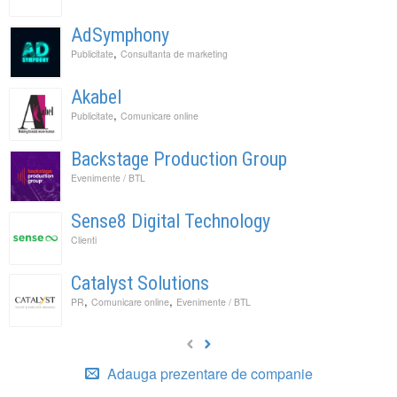
AdSymphony
,
Publicitate
Consultanta de marketing
Akabel
,
Publicitate
Comunicare online
Backstage Production Group
Evenimente / BTL
Sense8 Digital Technology
Clienti
Catalyst Solutions
,
,
PR
Comunicare online
Evenimente / BTL
Adauga prezentare de companie