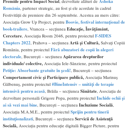
Premiile pentru Impact Social
Ashoka
, dezvoltate alături de
România
, partener strategic, au fost și ele acordate în cadrul
Festivității de premiere din 26 septembrie. Acestea au mers către:
Boovie, festival internațional de
Asociația Grow Up Project, pentru
book-trailere
Educație, Învățământ,
, Vrancea – secțiunea
Cercetare
F-SIDES
, Asociația Room 2046, pentru proiectul
Chapters 2022
Artă și Cultură,
, Prahova – secțiunea
Salvați Copiii
Fără abuzatori de copii în alegeri
România, pentru proiectul
electorale
Apărarea drepturilor
, București – secțiunea
individuale/ colective,
Asociația Iele-Sânziene, pentru proiectul
Petiție: Absorbante gratuite în școli!
, București – secțiunea
Comportament civic și Participare publică,
Asociația Marinuș
#BineIntensiv – unități de terapie
Gălbenuș, pentru proiectul
intensivă pentru acasă
Sănătate
, Brăila – secțiunea
, Asociația de
Ȋnchide ochii şi
dezvoltare personală Grigore Popa, pentru proiectul
ai să vezi mai bine
Incluziune Socială
, București – secțiunea
,
Sprijin pentru tinerii
Asociația M.A.M.E., pentru proiectul
instituţionalizati
Servicii de Asistență
, București – secțiunea
Socială,
Asociația pentru educație digitală Bigger Picture, pentru