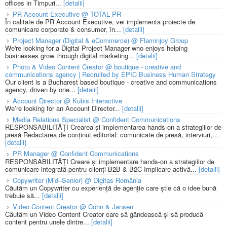
offices in Timpuri...
[detalii]
PR Account Executive @ TOTAL PR
În calitate de PR Account Executive, vei implementa proiecte de
comunicare corporate & consumer, în...
[detalii]
Project Manager (Digital & eCommerce) @ Flaminjoy Group
We're looking for a Digital Project Manager who enjoys helping
businesses grow through digital marketing...
[detalii]
Photo & Video Content Creator @ boutique - creative and
communications agency | Recruited by EPIC Business Human Strategy
Our client is a Bucharest based boutique - creative and communications
agency, driven by one...
[detalii]
Account Director @ Kubis Interactive
We’re looking for an Account Director...
[detalii]
Media Relations Specialist @ Confident Communications
RESPONSABILITĂȚI Crearea și implementarea hands-on a strategiilor de
presă Redactarea de conținut editorial: comunicate de presă, interviuri,...
[detalii]
PR Manager @ Confident Communications
RESPONSABILITĂȚI Creare și implementare hands-on a strategiilor de
comunicare integrată pentru clienți B2B & B2C Implicare activă...
[detalii]
Copywriter (Mid–Senior) @ Digitas România
Căutăm un Copywriter cu experiență de agenție care știe că o idee bună
trebuie să...
[detalii]
Video Content Creator @ Cohn & Jansen
Căutăm un Video Content Creator care să gândească și să producă
content pentru unele dintre...
[detalii]