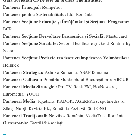
Partener Principal:
Rompetrol
Partener pentru Sustenabilitate:
Lidl România
Partener Secțiune Educație și Învățământ şi Secţiune Programe:
BCR
Partener Secțiune Dezvoltare Economică și Socială:
Mastercard
Partener Secțiune Sănătate:
Secom Healthcare și Good Routine by
Secom
Partener Secțiune Proiecte realizate cu implicarea Voluntarilor:
Helinick
Parteneri Strategici:
Ashoka România, ASAP România
Parteneri Culturali:
Primăria Municipiului București prin ARCUB
Parteneri Media Strategici:
Pro TV, Rock FM, HotNews.ro,
Euromedia, YOOH
Parteneri Media:
IQads.ro, RADOR, AGERPRES, spotmedia.ro,
Zile și Nopți, Revista Biz, România Pozitivă, Știri.ONG
Parteneri Tradiţionali:
Netvibes România, MediaTrust România
O campanie:
Gavrilă&Asociaţii