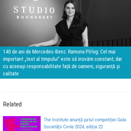
140 de ani de Mercedes-Benz. Ramona Pîrlog: Cel mai
important „test al timpului” este să inovăm constant, dar
cu aceeași responsabilitate față de oameni, siguranță și
calitate
Related
The Institute anunță juriul competiției Gala
Societății Civile 2024, ediția 22