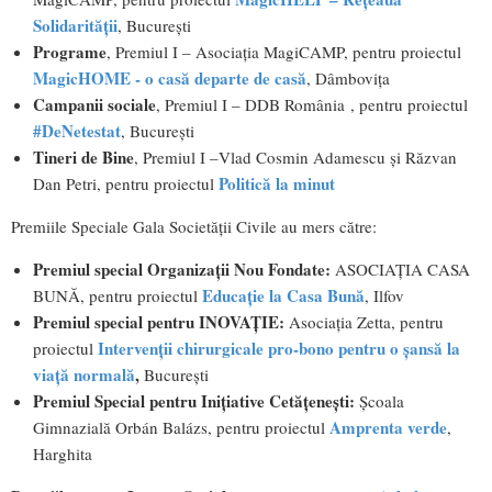
Solidarității
, București
Programe
, Premiul I – Asociația MagiCAMP, pentru proiectul
MagicHOME - o casă departe de casă
, Dâmbovița
Campanii sociale
, Premiul I – DDB România , pentru proiectul
#DeNetestat
, București
Tineri de Bine
, Premiul I –Vlad Cosmin Adamescu și Răzvan
Politică la minut
Dan Petri, pentru proiectul
Premiile Speciale Gala Societăţii Civile au mers către:
Premiul special Organizații Nou Fondate:
ASOCIAȚIA CASA
Educație la Casa Bună
BUNĂ, pentru proiectul
, Ilfov
Premiul special pentru INOVAȚIE:
Asociația Zetta, pentru
Intervenţii chirurgicale pro-bono pentru o şansă la
proiectul
viaţă normală
,
București
Premiul Special pentru Inițiative Cetățenești:
Școala
Amprenta verde
Gimnazială Orbán Balázs, pentru proiectul
,
Harghita