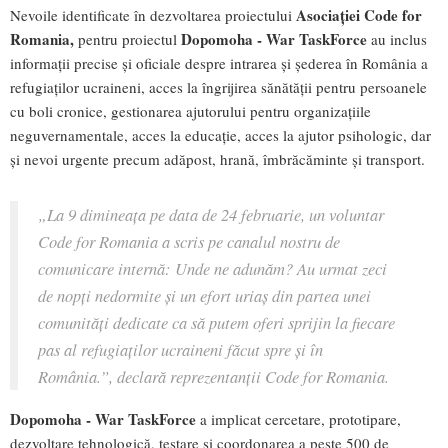
Asociației
Code for
Nevoile identificate în dezvoltarea proiectului
Romania,
Dopomoha - War TaskForce
pentru proiectul
au inclus
informații precise și oficiale despre intrarea și șederea în România a
refugiaților ucraineni, acces la îngrijirea sănătății pentru persoanele
cu boli cronice, gestionarea ajutorului pentru organizațiile
neguvernamentale, acces la educație, acces la ajutor psihologic, dar
și nevoi urgente precum adăpost, hrană, îmbrăcăminte și transport.
„La 9 dimineața pe data de 24 februarie, un voluntar
Code for Romania a scris pe canalul nostru de
comunicare internă: Unde ne adunăm? Au urmat zeci
de nopți nedormite și un efort uriaș din partea unei
comunități dedicate ca să putem oferi sprijin la fiecare
pas al refugiaților ucraineni făcut spre și în
România.
”, declară reprezentanții Code for Romania.
Dopomoha - War TaskForce
a implicat cercetare, prototipare,
dezvoltare tehnologică, testare și coordonarea a peste 500 de