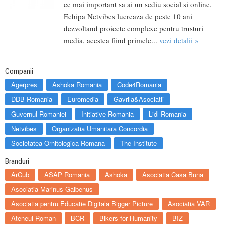
ce mai important sa ai un sediu social si online.
Echipa Netvibes lucreaza de peste 10 ani
dezvoltand proiecte complexe pentru trusturi
media, acestea fiind primele...
vezi detalii »
Companii
Agerpres
Ashoka Romania
Code4Romania
DDB Romania
Euromedia
Gavrila&Asociatii
Guvernul Romaniei
Initiative Romania
Lidl Romania
Netvibes
Organizatia Umanitara Concordia
Societatea Ornitologica Romana
The Institute
Branduri
ArCub
ASAP Romania
Ashoka
Asociatia Casa Buna
Asociatia Marinus Galbenus
Asociatia pentru Educatie Digitala Bigger Picture
Asociatia VAR
Ateneul Roman
BCR
Bikers for Humanity
BIZ