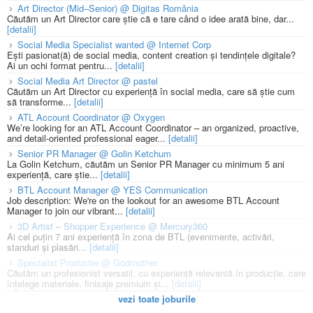
Art Director (Mid–Senior) @ Digitas România
Căutăm un Art Director care știe că e tare când o idee arată bine, dar...
[detalii]
Social Media Specialist wanted @ Internet Corp
Ești pasionat(ă) de social media, content creation și tendințele digitale?
Ai un ochi format pentru...
[detalii]
Social Media Art Director @ pastel
Căutăm un Art Director cu experiență în social media, care să știe cum
să transforme...
[detalii]
ATL Account Coordinator @ Oxygen
We’re looking for an ATL Account Coordinator – an organized, proactive,
and detail-oriented professional eager...
[detalii]
Senior PR Manager @ Golin Ketchum
La Golin Ketchum, căutăm un Senior PR Manager cu minimum 5 ani
experiență, care știe...
[detalii]
BTL Account Manager @ YES Communication
Job description: We're on the lookout for an awesome BTL Account
Manager to join our vibrant...
[detalii]
3D Artist – Shopper Experience @ Mercury360
Ai cel puțin 7 ani experiență în zona de BTL (evenimente, activări,
standuri și plasări...
[detalii]
Specialist Productie @ Godmother
Căutăm un profesionist versatil, cu experiență relevantă în producție, care
înțelege materiale, finisaje premium și...
[detalii]
vezi toate joburile