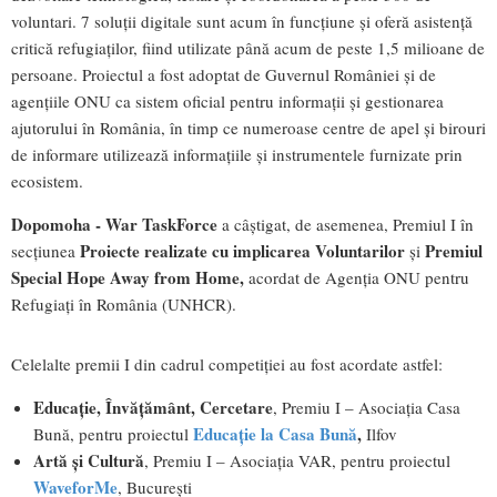
voluntari. 7 soluții digitale sunt acum în funcțiune și oferă asistență
critică refugiaților, fiind utilizate până acum de peste 1,5 milioane de
persoane. Proiectul a fost adoptat de Guvernul României și de
agențiile ONU ca sistem oficial pentru informații și gestionarea
ajutorului în România, în timp ce numeroase centre de apel și birouri
de informare utilizează informațiile și instrumentele furnizate prin
ecosistem.
Dopomoha - War TaskForce
a câştigat, de asemenea, Premiul I în
Proiecte realizate cu implicarea Voluntarilor
Premiul
secţiunea
şi
Special Hope Away from Home,
acordat de Agenţia ONU pentru
Refugiaţi în România (UNHCR).
Celelalte premii I din cadrul competiției au fost acordate astfel:
Educație, Învățământ, Cercetare
, Premiu I – Asociația Casa
Educaţie la Casa Bună
,
Bună, pentru proiectul
Ilfov
Artă și Cultură
, Premiu I – Asociația VAR, pentru proiectul
WaveforMe
, București