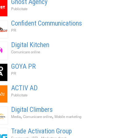
Ghost Agency
Publicitate
Confident Communications
PR
Digital Kitchen
Comunicare online
GOYA PR
PR
ACTIV AD
Publicitate
Digital Climbers
,
,
Media
Comunicare online
Mobile marketing
Trade Activation Group
,
,
Evenimente / BTL
Marketing direct