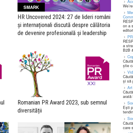
Acc
We’re
SMARK
Med
HR Uncovered 2024: 27 de lideri români
Comm
RESPO
și internaționali discută despre călătoria
on a 
editor
de devenire profesională și leadership
PR
RESPO
a stra
B2B &
Cop
Căută
știe c
Vi
Căută
și să
Art
Căută
arată 
ul
Romanian PR Award 2023, sub semnul
Soc
Ești 
diversității
tendin
Soc
Căută
care 