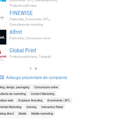
Productie publicitara
FINEWISE
,
,
Publicitate
Evenimente / BTL
Consultanta de marketing
difrnt
,
Publicitate
Comunicare online
Global Print
,
Productie publicitara
Tipografii
Adauga prezentare de companie
ing, design, packaging
Comunicare online
ltanta de marketing
Content Marketing
oltare web
Employer Branding
Evenimente / BTL
iential Marketing
Gaming
Interactive Retail
ting direct
Media
Mobile marketing