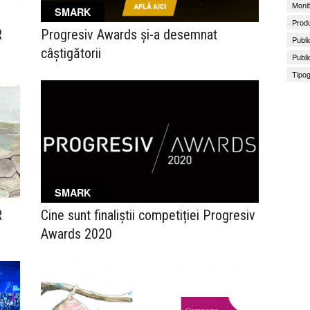
Monit
SMARK
Produ
R
Progresiv Awards și-a desemnat
Publi
câștigătorii
Publi
Tipog
SMARK
R
Cine sunt finaliștii competiției Progresiv
Awards 2020