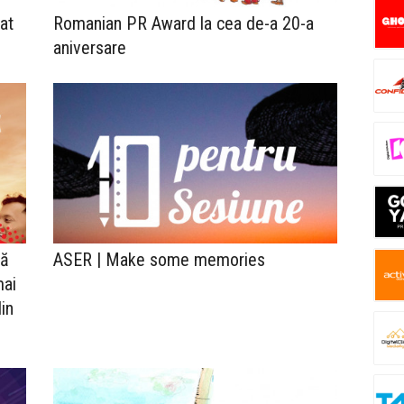
at
Romanian PR Award la cea de-a 20-a
aniversare
lă
ASER | Make some memories
mai
in