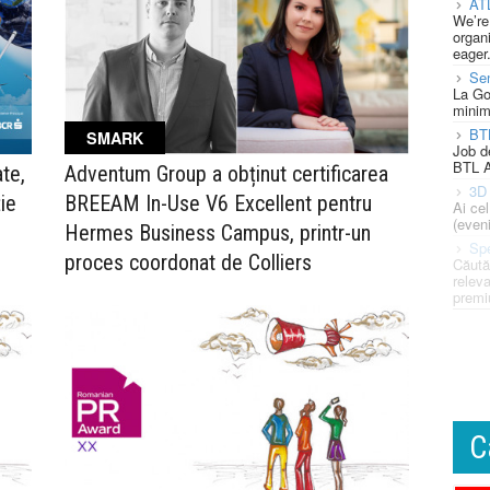
AT
We’re
organi
eager
Se
La Go
minim
BT
SMARK
Job d
BTL A
te,
Adventum Group a obținut certificarea
3D 
ie
BREEAM In-Use V6 Excellent pentru
Ai ce
(eveni
Hermes Business Campus, printr-un
Spe
proces coordonat de Colliers
Căută
releva
premi
C