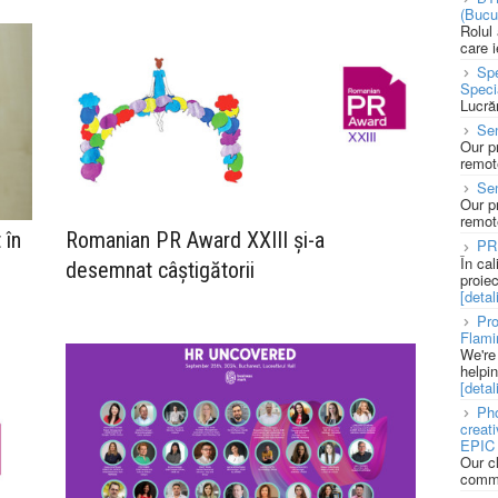
(Bucu
Rolul
care 
Spe
Speci
Lucră
Sen
Our p
remote
Se
Our p
remote
 în
Romanian PR Award XXIII și-a
PR
În ca
desemnat câștigătorii
proie
[detali
Pro
Flami
We're
helpi
[detali
Pho
creat
EPIC 
Our c
commu