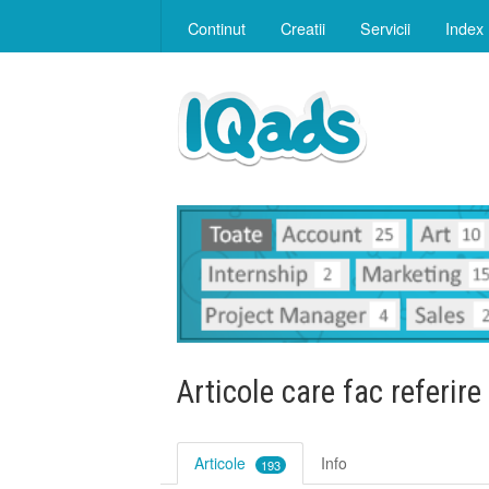
Continut
Creatii
Servicii
Index
Articole care fac referire
Articole
Info
193