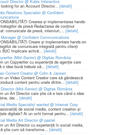
ount Director @ Kubis Interactive
 looking for an Account Director...
[detalii]
ia Relations Specialist @ Confident
unications
NSABILITĂȚI Crearea și implementarea hands-
strategiilor de presă Redactarea de conținut
ial: comunicate de presă, interviuri,...
[detalii]
 Manager @ Confident Communications
NSABILITĂȚI Creare și implementare hands-on
tegiilor de comunicare integrată pentru clienți
 B2C Implicare activă...
[detalii]
ywriter (Mid–Senior) @ Digitas România
m un Copywriter cu experiență de agenție care
ă o idee bună trebuie să...
[detalii]
deo Content Creator @ Cohn & Jansen
m un Video Content Creator care să gândească
 producă content pentru unele dintre...
[detalii]
 Director (Mid–Senior) @ Digitas România
m un Art Director care știe că e tare când o idee
bine, dar...
[detalii]
ial Media Specialist wanted @ Internet Corp
pasionat(ă) de social media, content creation și
țele digitale? Ai un ochi format pentru...
[detalii]
ial Media Art Director @ pastel
m un Art Director cu experiență în social media,
să știe cum să transforme...
[detalii]