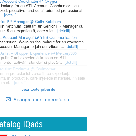
L Account Coordinator @ Oxygen
 looking for an ATL Account Coordinator – an
zed, proactive, and detail-oriented professional
...
[detalii]
nior PR Manager @ Golin Ketchum
lin Ketchum, căutăm un Senior PR Manager cu
um 5 ani experiență, care știe...
[detalii]
L Account Manager @ YES Communication
escription: We're on the lookout for an awesome
ccount Manager to join our vibrant...
[detalii]
Artist – Shopper Experience @ Mercury360
l puțin 7 ani experiență în zona de BTL
mente, activări, standuri și plasări...
[detalii]
cialist Productie @ Godmother
m un profesionist versatil, cu experiență
ntă în producție, care înțelege materiale, finisaje
um și...
[detalii]
vezi toate joburile
Adauga anunt de recrutare
atalog IQads