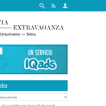
obs
L Account Manager Senior @ HexagonX