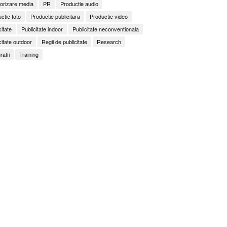
orizare media
PR
Productie audio
ctie foto
Productie publicitara
Productie video
citate
Publicitate indoor
Publicitate neconventionala
citate outdoor
Regii de publicitate
Research
rafii
Training