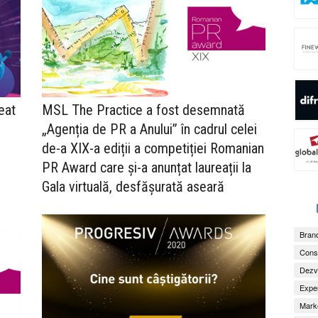
eat
MSL The Practice a fost desemnată
„Agenția de PR a Anului” în cadrul celei
de-a XIX-a ediții a competiției Romanian
PR Award care și-a anunțat laureații la
Gala virtuală, desfășurată aseară
Brand
Consu
Dezv
Exper
Marke