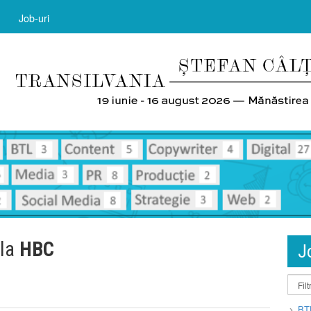
Job-uri
 la
HBC
J
BT