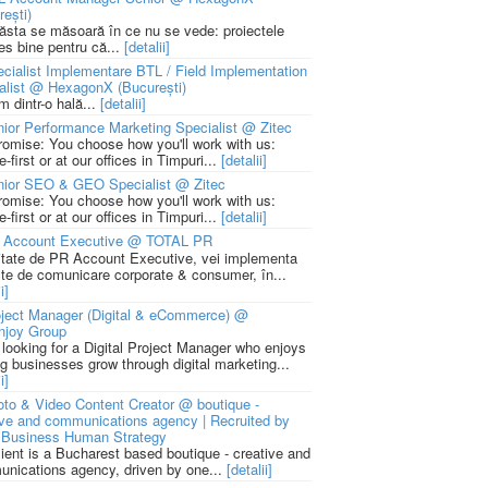
rești)
 ăsta se măsoară în ce nu se vede: proiectele
ies bine pentru că...
[detalii]
cialist Implementare BTL / Field Implementation
alist @ HexagonX (București)
m dintr-o hală...
[detalii]
ior Performance Marketing Specialist @ Zitec
romise: You choose how you'll work with us:
-first or at our offices in Timpuri...
[detalii]
nior SEO & GEO Specialist @ Zitec
romise: You choose how you'll work with us:
-first or at our offices in Timpuri...
[detalii]
 Account Executive @ TOTAL PR
litate de PR Account Executive, vei implementa
cte de comunicare corporate & consumer, în...
i]
ject Manager (Digital & eCommerce) @
njoy Group
 looking for a Digital Project Manager who enjoys
ng businesses grow through digital marketing...
i]
to & Video Content Creator @ boutique -
ive and communications agency | Recruited by
Business Human Strategy
lient is a Bucharest based boutique - creative and
nications agency, driven by one...
[detalii]