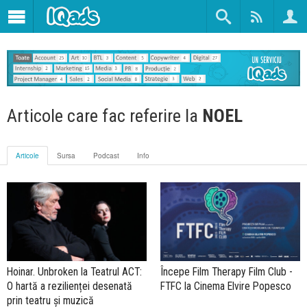
Articole care fac referire la
NOEL
Articole
Sursa
Podcast
Info
Hoinar. Unbroken la Teatrul ACT:
Începe Film Therapy Film Club -
O hartă a rezilienței desenată
FTFC la Cinema Elvire Popesco
prin teatru și muzică