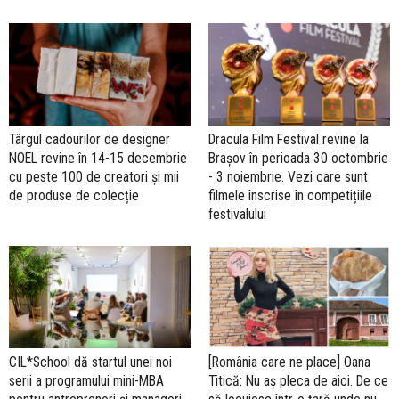
Târgul cadourilor de designer
Dracula Film Festival revine la
NOËL revine în 14-15 decembrie
Brașov în perioada 30 octombrie
cu peste 100 de creatori și mii
- 3 noiembrie. Vezi care sunt
de produse de colecție
filmele înscrise în competițiile
festivalului
CIL*School dă startul unei noi
[România care ne place] Oana
serii a programului mini-MBA
Titică: Nu aș pleca de aici. De ce