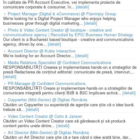
În calitate de PR Account Executive, vei implementa proiecte de
comunicare corporate & consumer, în...
[detalii]
Project Manager (Digital & eCommerce) @ Flaminjoy Group
We're looking for a Digital Project Manager who enjoys helping
businesses grow through digital marketing...
[detalii]
Photo & Video Content Creator @ boutique - creative and
communications agency | Recruited by EPIC Business Human Strategy
Our client is a Bucharest based boutique - creative and communications
agency, driven by one...
[detalii]
Account Director @ Kubis Interactive
We’re looking for an Account Director...
[detalii]
Media Relations Specialist @ Confident Communications
RESPONSABILITĂȚI Crearea și implementarea hands-on a strategiilor de
presă Redactarea de conținut editorial: comunicate de presă, interviuri,...
[detalii]
PR Manager @ Confident Communications
RESPONSABILITĂȚI Creare și implementare hands-on a strategiilor de
comunicare integrată pentru clienți B2B & B2C Implicare activă...
[detalii]
Copywriter (Mid–Senior) @ Digitas România
Căutăm un Copywriter cu experiență de agenție care știe că o idee bună
trebuie să...
[detalii]
Video Content Creator @ Cohn & Jansen
Căutăm un Video Content Creator care să gândească și să producă
content pentru unele dintre...
[detalii]
Art Director (Mid–Senior) @ Digitas România
Căutăm un Art Director care știe că e tare când o idee arată bine, dar...