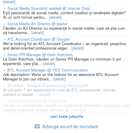
[detalii]
Social Media Specialist wanted @ Internet Corp
Ești pasionat(ă) de social media, content creation și tendințele digitale?
Ai un ochi format pentru...
[detalii]
Social Media Art Director @ pastel
Căutăm un Art Director cu experiență în social media, care să știe cum
să transforme...
[detalii]
ATL Account Coordinator @ Oxygen
We’re looking for an ATL Account Coordinator – an organized, proactive,
and detail-oriented professional eager...
[detalii]
Senior PR Manager @ Golin Ketchum
La Golin Ketchum, căutăm un Senior PR Manager cu minimum 5 ani
experiență, care știe...
[detalii]
BTL Account Manager @ YES Communication
Job description: We're on the lookout for an awesome BTL Account
Manager to join our vibrant...
[detalii]
3D Artist – Shopper Experience @ Mercury360
Ai cel puțin 7 ani experiență în zona de BTL (evenimente, activări,
standuri și plasări...
[detalii]
Specialist Productie @ Godmother
Căutăm un profesionist versatil, cu experiență relevantă în producție, care
înțelege materiale, finisaje premium și...
[detalii]
vezi toate joburile
Adauga anunt de recrutare