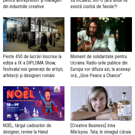
pentru antreprenori și manageri
să locuiesc într-o țară unde nu
din industriile creative
există ciorbă de fasole?!
Peste 450 de lucrări înscrise la
Moment de solidaritate pentru
ediția a IX-a DIPLOMA Show,
Ucraina. Radio-urile publice din
festivalul noii generații de artiști,
Europa vor difuza azi, la aceeași
arhitecți și designeri români
oră, „Give Peace a Chance”
NOËL, târgul cadourilor de
[Creative Business] Irina
designer, revine la Hanul
Mărășoiu: Tata, în omagiul căruia