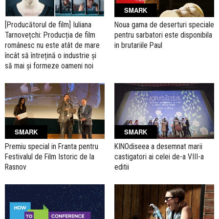
SMARK
[Producătorul de film] Iuliana
Noua gama de deserturi speciale
Tarnovețchi: Producția de film
pentru sarbatori este disponibila
românesc nu este atât de mare
in brutariile Paul
încât să întrețină o industrie și
să mai și formeze oameni noi
SMARK
SMARK
Premiu special in Franta pentru
KINOdiseea a desemnat marii
Festivalul de Film Istoric de la
castigatori ai celei de-a VIII-a
Rasnov
editii