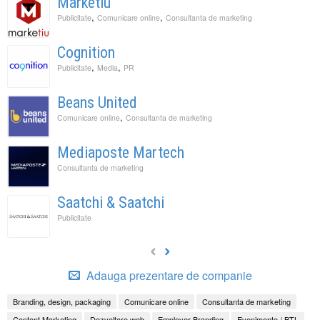
Marketiu
,
,
Publicitate
Comunicare online
Consultanta de marketing
Cognition
,
,
Publicitate
Media
PR
Beans United
,
Comunicare online
Consultanta de marketing
Mediaposte Martech
Consultanta de marketing
Saatchi & Saatchi
Publicitate
Adauga prezentare de companie
Branding, design, packaging
Comunicare online
Consultanta de marketing
Content Marketing
Dezvoltare web
Employer Branding
Evenimente / BTL