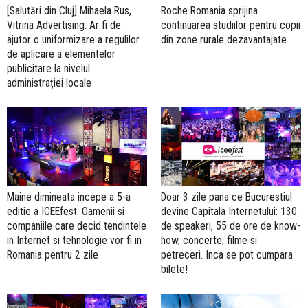
[Salutări din Cluj] Mihaela Rus,
Roche Romania sprijina
Vitrina Advertising: Ar fi de
continuarea studiilor pentru copii
ajutor o uniformizare a regulilor
din zone rurale dezavantajate
de aplicare a elementelor
publicitare la nivelul
administrației locale
Maine dimineata incepe a 5-a
Doar 3 zile pana ce Bucurestiul
editie a ICEEfest. Oamenii si
devine Capitala Internetului: 130
companiile care decid tendintele
de speakeri, 55 de ore de know-
in Internet si tehnologie vor fi in
how, concerte, filme si
Romania pentru 2 zile
petreceri. Inca se pot cumpara
bilete!