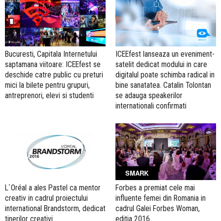
Bucuresti, Capitala Internetului
ICEEfest lanseaza un eveniment-
saptamana viitoare: ICEEfest se
satelit dedicat modului in care
deschide catre public cu preturi
digitalul poate schimba radical in
mici la bilete pentru grupuri,
bine sanatatea. Catalin Tolontan
antreprenori, elevi si studenti
se adauga speakerilor
internationali confirmati
SMARK
L`Oréal a ales Pastel ca mentor
Forbes a premiat cele mai
creativ in cadrul proiectului
influente femei din Romania in
international Brandstorm, dedicat
cadrul Galei Forbes Woman,
tinerilor creativi
editia 2016