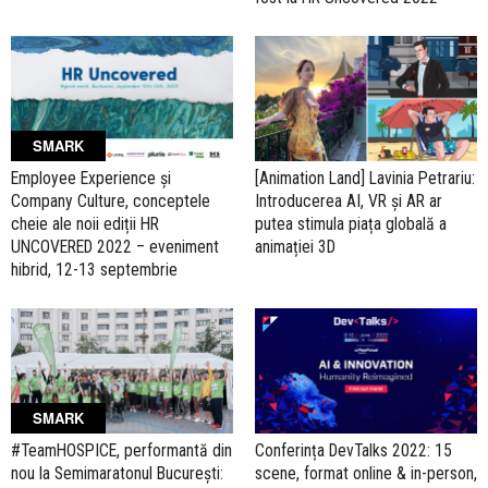
SMARK
Employee Experience și
[Animation Land] Lavinia Petrariu:
Company Culture, conceptele
Introducerea AI, VR și AR ar
cheie ale noii ediții HR
putea stimula piața globală a
UNCOVERED 2022 – eveniment
animației 3D
hibrid, 12-13 septembrie
SMARK
#TeamHOSPICE, performantă din
Conferința DevTalks 2022: 15
nou la Semimaratonul București:
scene, format online & in-person,