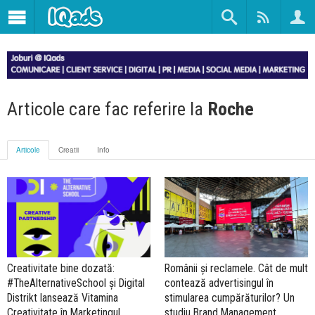
Articole care fac referire la
Roche
Articole
Creatii
Info
Creativitate bine dozată:
Românii și reclamele. Cât de mult
#TheAlternativeSchool și Digital
contează advertisingul în
Distrikt lansează Vitamina
stimularea cumpărăturilor? Un
Creativitate în Marketingul
studiu Brand Management