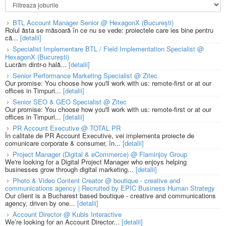
BTL Account Manager Senior @ HexagonX (București)
Rolul ăsta se măsoară în ce nu se vede: proiectele care ies bine pentru
că...
[detalii]
Specialist Implementare BTL / Field Implementation Specialist @
HexagonX (București)
Lucrăm dintr-o hală...
[detalii]
Senior Performance Marketing Specialist @ Zitec
Our promise: You choose how you'll work with us: remote-first or at our
offices in Timpuri...
[detalii]
Senior SEO & GEO Specialist @ Zitec
Our promise: You choose how you'll work with us: remote-first or at our
offices in Timpuri...
[detalii]
PR Account Executive @ TOTAL PR
În calitate de PR Account Executive, vei implementa proiecte de
comunicare corporate & consumer, în...
[detalii]
Project Manager (Digital & eCommerce) @ Flaminjoy Group
We're looking for a Digital Project Manager who enjoys helping
businesses grow through digital marketing...
[detalii]
Photo & Video Content Creator @ boutique - creative and
communications agency | Recruited by EPIC Business Human Strategy
Our client is a Bucharest based boutique - creative and communications
agency, driven by one...
[detalii]
Account Director @ Kubis Interactive
We’re looking for an Account Director...
[detalii]