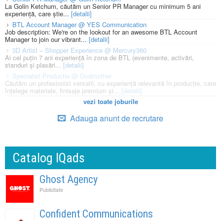
La Golin Ketchum, căutăm un Senior PR Manager cu minimum 5 ani
experiență, care știe...
[detalii]
BTL Account Manager @ YES Communication
Job description: We're on the lookout for an awesome BTL Account
Manager to join our vibrant...
[detalii]
3D Artist – Shopper Experience @ Mercury360
Ai cel puțin 7 ani experiență în zona de BTL (evenimente, activări,
standuri și plasări...
[detalii]
Specialist Productie @ Godmother
Căutăm un profesionist versatil, cu experiență relevantă în producție, care
înțelege materiale, finisaje premium și...
[detalii]
vezi toate joburile
Adauga anunt de recrutare
Catalog IQads
Ghost Agency
Publicitate
Confident Communications