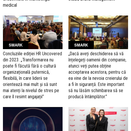
medical
SMARK
SMARK
Concluziile ediției HR Uncovered
„Dacă aveți deschiderea să vă
din 2023. „Transformarea nu
înțelegeți oamenii din companie,
poate fi făcută fără o cultură
atunci veți putea obține
organizațională puternică,
acceptarea acestora, pentru că
flexibilă, în care liderii se
ea vine de la nevoia creierului de
orientează mai mult și să sunt
a fi în siguranță. Este important
mai atenți la nivelul de stres pe
să nu lăsăm schimbarea să se
care îl resimt angajații”
producă întâmplător.”