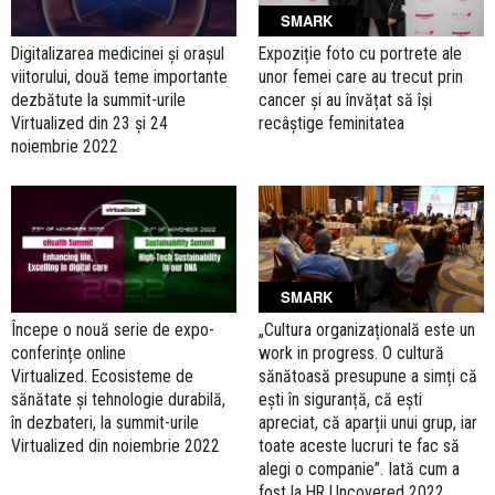
SMARK
Digitalizarea medicinei și orașul
Expoziție foto cu portrete ale
viitorului, două teme importante
unor femei care au trecut prin
dezbătute la summit-urile
cancer și au învățat să își
Virtualized din 23 și 24
recâștige feminitatea
noiembrie 2022
SMARK
Începe o nouă serie de expo-
„Cultura organizațională este un
conferințe online
work in progress. O cultură
Virtualized. Ecosisteme de
sănătoasă presupune a simți că
sănătate și tehnologie durabilă,
ești în siguranță, că ești
în dezbateri, la summit-urile
apreciat, că aparții unui grup, iar
Virtualized din noiembrie 2022
toate aceste lucruri te fac să
alegi o companie”. Iată cum a
fost la HR Uncovered 2022