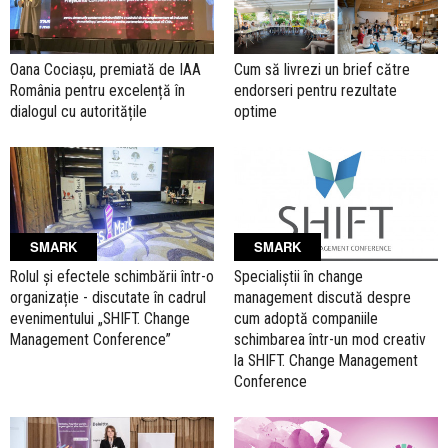
Oana Cociașu, premiată de IAA
Cum să livrezi un brief către
România pentru excelență în
endorseri pentru rezultate
dialogul cu autoritățile
optime
SMARK
SMARK
Rolul și efectele schimbării într-o
Specialiștii în change
organizație - discutate în cadrul
management discută despre
evenimentului „SHIFT. Change
cum adoptă companiile
Management Conference”
schimbarea într-un mod creativ
la SHIFT. Change Management
Conference