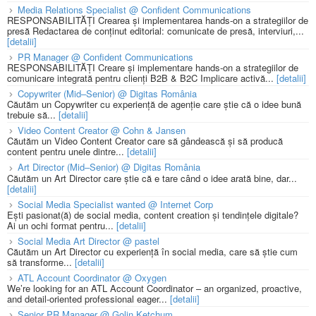
Media Relations Specialist @ Confident Communications
RESPONSABILITĂȚI Crearea și implementarea hands-on a strategiilor de
presă Redactarea de conținut editorial: comunicate de presă, interviuri,...
[detalii]
PR Manager @ Confident Communications
RESPONSABILITĂȚI Creare și implementare hands-on a strategiilor de
comunicare integrată pentru clienți B2B & B2C Implicare activă...
[detalii]
Copywriter (Mid–Senior) @ Digitas România
Căutăm un Copywriter cu experiență de agenție care știe că o idee bună
trebuie să...
[detalii]
Video Content Creator @ Cohn & Jansen
Căutăm un Video Content Creator care să gândească și să producă
content pentru unele dintre...
[detalii]
Art Director (Mid–Senior) @ Digitas România
Căutăm un Art Director care știe că e tare când o idee arată bine, dar...
[detalii]
Social Media Specialist wanted @ Internet Corp
Ești pasionat(ă) de social media, content creation și tendințele digitale?
Ai un ochi format pentru...
[detalii]
Social Media Art Director @ pastel
Căutăm un Art Director cu experiență în social media, care să știe cum
să transforme...
[detalii]
ATL Account Coordinator @ Oxygen
We’re looking for an ATL Account Coordinator – an organized, proactive,
and detail-oriented professional eager...
[detalii]
Senior PR Manager @ Golin Ketchum