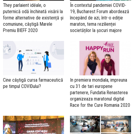
They parlaient idéale, o
În contextul pandemiei COVID-
puternică odă închinată visării la
19, Bucharest Forum abordează
forme alternative de existență și
începând de azi, într-o ediție
comuniune, câștigă Marele
maraton, tema rezilienței
Premiu BIEFF 2020
societăților la șocuri majore
Cine câştigă cursa farmaceutică
In premiera mondiala, impreuna
pe timpul COVIDului?
cu 31 de tari europene
partenere, Fundatia Renasterea
organizeaza maratonul digital
Race for the Cure Romania 2020