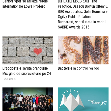
SeniorHyper se afiliaza retelei
[UPDATE] MSLGROUP The
internationale Lowe Profero
Practice, Daescu Bortun Olteanu,
BDR Associates, Golin Romania si
Ogilvy Public Relations
Bucharest, shortlistate in cadrul
SABRE Awards 2015
Dragobetele saruta brandurile.
Bacteriile la control, va rog
Mic ghid de supravietuire pe 24
februarie