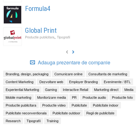
Formula4
Global Print
,
Productie publicitara
Tipografii
Adauga prezentare de companie
Branding, design, packaging
Comunicare online
Consultanta de marketing
Content Marketing
Dezvoltare web
Employer Branding
Evenimente / BTL
Experiential Marketing
Gaming
Interactive Retail
Marketing direct
Media
Mobile marketing
Monitorizare media
PR
Productie audio
Productie foto
Productie publicitara
Productie video
Publicitate
Publicitate indoor
Publicitate neconventionala
Publicitate outdoor
Regii de publicitate
Research
Tipografii
Training