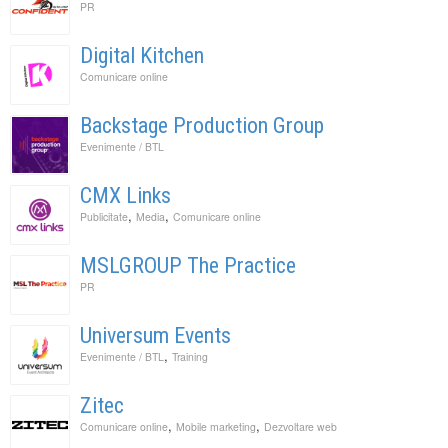
PR
Digital Kitchen
Comunicare online
Backstage Production Group
Evenimente / BTL
CMX Links
,
,
Publicitate
Media
Comunicare online
MSLGROUP The Practice
PR
Universum Events
,
Evenimente / BTL
Training
Zitec
,
,
Comunicare online
Mobile marketing
Dezvoltare web