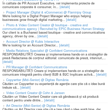
În calitate de PR Account Executive, vei implementa proiecte de
comunicare corporate & consumer, în...
[detalii]
Project Manager (Digital & eCommerce) @ Flaminjoy Group
We're looking for a Digital Project Manager who enjoys helping
businesses grow through digital marketing...
[detalii]
Photo & Video Content Creator @ boutique - creative and
communications agency | Recruited by EPIC Business Human Strategy
Our client is a Bucharest based boutique - creative and communications
agency, driven by one...
[detalii]
Account Director @ Kubis Interactive
We’re looking for an Account Director...
[detalii]
Media Relations Specialist @ Confident Communications
RESPONSABILITĂȚI Crearea și implementarea hands-on a strategiilor de
presă Redactarea de conținut editorial: comunicate de presă, interviuri,...
[detalii]
PR Manager @ Confident Communications
RESPONSABILITĂȚI Creare și implementare hands-on a strategiilor de
comunicare integrată pentru clienți B2B & B2C Implicare activă...
[detalii]
Copywriter (Mid–Senior) @ Digitas România
Căutăm un Copywriter cu experiență de agenție care știe că o idee bună
trebuie să...
[detalii]
Video Content Creator @ Cohn & Jansen
Căutăm un Video Content Creator care să gândească și să producă
content pentru unele dintre...
[detalii]
Art Director (Mid–Senior) @ Digitas România
Căutăm un Art Director care știe că e tare când o idee arată bine, dar...