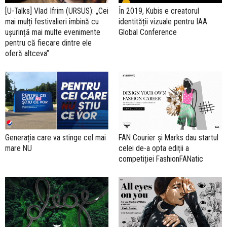
În 2019, Kubis e creatorul
[U-Talks] Vlad Ifrim (URSUS): „Cei
identității vizuale pentru IAA
mai mulți festivalieri îmbină cu
Global Conference
ușurință mai multe evenimente
pentru că fiecare dintre ele
oferă altceva”
Generația care va stinge cel mai
FAN Courier și Marks dau startul
mare NU
celei de-a opta ediții a
competiției FashionFANatic