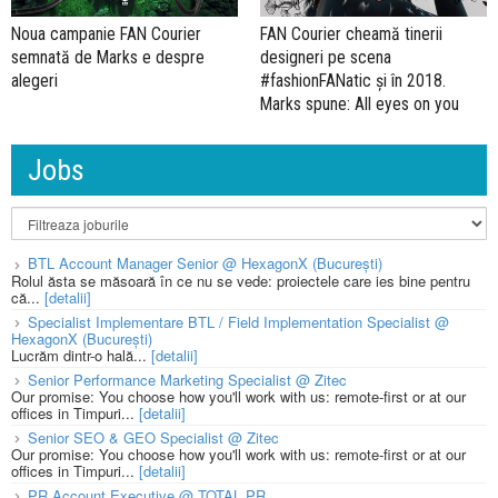
Noua campanie FAN Courier
FAN Courier cheamă tinerii
semnată de Marks e despre
designeri pe scena
alegeri
#fashionFANatic și în 2018.
Marks spune: All eyes on you
Jobs
BTL Account Manager Senior @ HexagonX (București)
Rolul ăsta se măsoară în ce nu se vede: proiectele care ies bine pentru
că...
[detalii]
Specialist Implementare BTL / Field Implementation Specialist @
HexagonX (București)
Lucrăm dintr-o hală...
[detalii]
Senior Performance Marketing Specialist @ Zitec
Our promise: You choose how you'll work with us: remote-first or at our
offices in Timpuri...
[detalii]
Senior SEO & GEO Specialist @ Zitec
Our promise: You choose how you'll work with us: remote-first or at our
offices in Timpuri...
[detalii]
PR Account Executive @ TOTAL PR