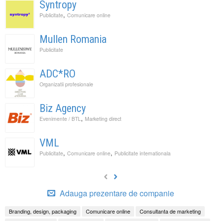
Syntropy
,
Publicitate
Comunicare online
Mullen Romania
Publicitate
ADC*RO
Organizatii profesionale
Biz Agency
,
Evenimente / BTL
Marketing direct
VML
,
,
Publicitate
Comunicare online
Publicitate internationala
Adauga prezentare de companie
Branding, design, packaging
Comunicare online
Consultanta de marketing