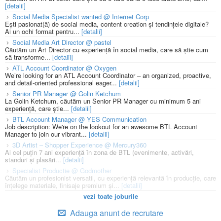
[detalii]
Social Media Specialist wanted @ Internet Corp
Ești pasionat(ă) de social media, content creation și tendințele digitale?
Ai un ochi format pentru...
[detalii]
Social Media Art Director @ pastel
Căutăm un Art Director cu experiență în social media, care să știe cum
să transforme...
[detalii]
ATL Account Coordinator @ Oxygen
We’re looking for an ATL Account Coordinator – an organized, proactive,
and detail-oriented professional eager...
[detalii]
Senior PR Manager @ Golin Ketchum
La Golin Ketchum, căutăm un Senior PR Manager cu minimum 5 ani
experiență, care știe...
[detalii]
BTL Account Manager @ YES Communication
Job description: We're on the lookout for an awesome BTL Account
Manager to join our vibrant...
[detalii]
3D Artist – Shopper Experience @ Mercury360
Ai cel puțin 7 ani experiență în zona de BTL (evenimente, activări,
standuri și plasări...
[detalii]
Specialist Productie @ Godmother
Căutăm un profesionist versatil, cu experiență relevantă în producție, care
înțelege materiale, finisaje premium și...
[detalii]
vezi toate joburile
Adauga anunt de recrutare