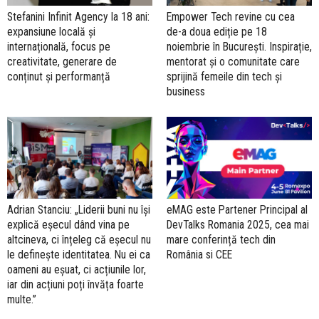
Stefanini Infinit Agency la 18 ani:
Empower Tech revine cu cea
expansiune locală și
de-a doua ediție pe 18
internațională, focus pe
noiembrie în București. Inspirație,
creativitate, generare de
mentorat și o comunitate care
conținut și performanță
sprijină femeile din tech și
business
Adrian Stanciu: „Liderii buni nu își
eMAG este Partener Principal al
explică eșecul dând vina pe
DevTalks Romania 2025, cea mai
altcineva, ci înțeleg că eșecul nu
mare conferință tech din
le definește identitatea. Nu ei ca
România si CEE
oameni au eșuat, ci acțiunile lor,
iar din acțiuni poți învăța foarte
multe.”