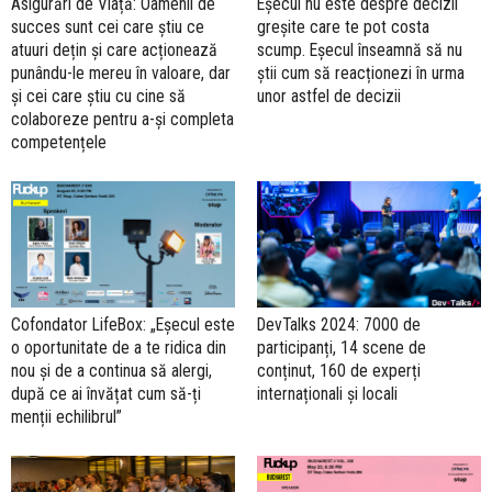
Asigurări de Viață: Oamenii de
Eșecul nu este despre decizii
succes sunt cei care știu ce
greșite care te pot costa
atuuri dețin și care acționează
scump. Eșecul înseamnă să nu
punându-le mereu în valoare, dar
știi cum să reacționezi în urma
și cei care știu cu cine să
unor astfel de decizii
colaboreze pentru a-și completa
competențele
Cofondator LifeBox: „Eșecul este
DevTalks 2024: 7000 de
o oportunitate de a te ridica din
participanți, 14 scene de
nou și de a continua să alergi,
conținut, 160 de experți
după ce ai învățat cum să-ți
internaționali și locali
menții echilibrul”