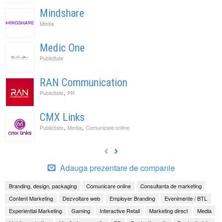
Mindshare
Media
Medic One
Publicitate
RAN Communication
,
Publicitate
PR
CMX Links
,
,
Publicitate
Media
Comunicare online
Adauga prezentare de companie
Branding, design, packaging
Comunicare online
Consultanta de marketing
Content Marketing
Dezvoltare web
Employer Branding
Evenimente / BTL
Experiential Marketing
Gaming
Interactive Retail
Marketing direct
Media