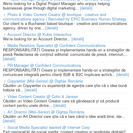
We're looking for a Digital Project Manager who enjoys helping
businesses grow through digital marketing...
[detalii]
Photo & Video Content Creator @ boutique - creative and
communications agency | Recruited by EPIC Business Human Strategy
Our client is a Bucharest based boutique - creative and communications
agency, driven by one...
[detalii]
Account Director @ Kubis Interactive
We’re looking for an Account Director...
[detalii]
Media Relations Specialist @ Confident Communications
RESPONSABILITĂȚI Crearea și implementarea hands-on a strategiilor de
presă Redactarea de conținut editorial: comunicate de presă, interviuri,...
[detalii]
PR Manager @ Confident Communications
RESPONSABILITĂȚI Creare și implementare hands-on a strategiilor de
comunicare integrată pentru clienți B2B & B2C Implicare activă...
[detalii]
Copywriter (Mid–Senior) @ Digitas România
Căutăm un Copywriter cu experiență de agenție care știe că o idee bună
trebuie să...
[detalii]
Video Content Creator @ Cohn & Jansen
Căutăm un Video Content Creator care să gândească și să producă
content pentru unele dintre...
[detalii]
Art Director (Mid–Senior) @ Digitas România
Căutăm un Art Director care știe că e tare când o idee arată bine, dar...
[detalii]
Social Media Specialist wanted @ Internet Corp
Ești pasionat(ă) de social media, content creation și tendințele digitale?