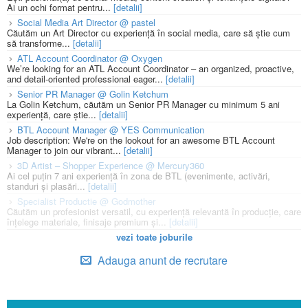
Ai un ochi format pentru...
[detalii]
Social Media Art Director @ pastel
Căutăm un Art Director cu experiență în social media, care să știe cum
să transforme...
[detalii]
ATL Account Coordinator @ Oxygen
We’re looking for an ATL Account Coordinator – an organized, proactive,
and detail-oriented professional eager...
[detalii]
Senior PR Manager @ Golin Ketchum
La Golin Ketchum, căutăm un Senior PR Manager cu minimum 5 ani
experiență, care știe...
[detalii]
BTL Account Manager @ YES Communication
Job description: We're on the lookout for an awesome BTL Account
Manager to join our vibrant...
[detalii]
3D Artist – Shopper Experience @ Mercury360
Ai cel puțin 7 ani experiență în zona de BTL (evenimente, activări,
standuri și plasări...
[detalii]
Specialist Productie @ Godmother
Căutăm un profesionist versatil, cu experiență relevantă în producție, care
înțelege materiale, finisaje premium și...
[detalii]
vezi toate joburile
Adauga anunt de recrutare