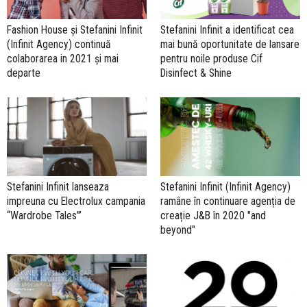
Fashion House și Stefanini Infinit
Stefanini Infinit a identificat cea
(Infinit Agency) continuă
mai bună oportunitate de lansare
colaborarea in 2021 și mai
pentru noile produse Cif
departe
Disinfect & Shine
Stefanini Infinit lanseaza
Stefanini Infinit (Infinit Agency)
impreuna cu Electrolux campania
ramâne în continuare agenția de
“Wardrobe Tales”’
creație J&B în 2020 "and
beyond"