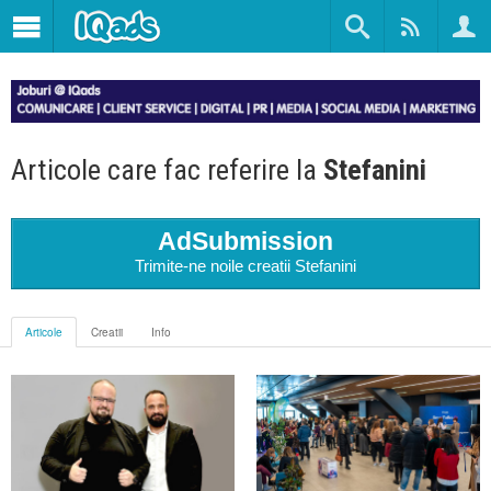
Articole care fac referire la
Stefanini
AdSubmission
Trimite-ne noile creatii Stefanini
Articole
Creatii
Info