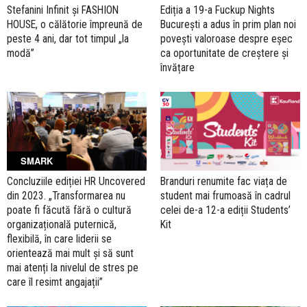
Stefanini Infinit și FASHION
Ediția a 19-a Fuckup Nights
HOUSE, o călătorie împreună de
București a adus în prim plan noi
peste 4 ani, dar tot timpul „la
povești valoroase despre eșec
modă”
ca oportunitate de creștere și
învățare
SMARK
Concluziile ediției HR Uncovered
Branduri renumite fac viața de
din 2023. „Transformarea nu
student mai frumoasă în cadrul
poate fi făcută fără o cultură
celei de-a 12-a ediții Students’
organizațională puternică,
Kit
flexibilă, în care liderii se
orientează mai mult și să sunt
mai atenți la nivelul de stres pe
care îl resimt angajații”