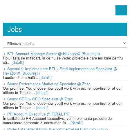
»
Jobs
BTL Account Manager Senior @ HexagonX (București)
Rolul ăsta se măsoară în ce nu se vede: proiectele care ies bine pentru
că...
[detalii]
Specialist Implementare BTL / Field Implementation Specialist @
HexagonX (București)
Lucrăm dintr-o hală...
[detalii]
Senior Performance Marketing Specialist @ Zitec
Our promise: You choose how you'll work with us: remote-first or at our
offices in Timpuri...
[detalii]
Senior SEO & GEO Specialist @ Zitec
Our promise: You choose how you'll work with us: remote-first or at our
offices in Timpuri...
[detalii]
PR Account Executive @ TOTAL PR
În calitate de PR Account Executive, vei implementa proiecte de
comunicare corporate & consumer, în...
[detalii]
Project Manager (Digital & eCommerce) @ Flaminjoy Group