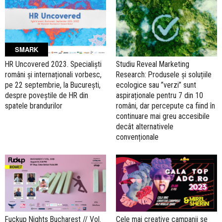
SMARK
HR Uncovered 2023. Specialiști
Studiu Reveal Marketing
români și internaționali vorbesc,
Research: Produsele și soluțiile
pe 22 septembrie, la București,
ecologice sau ”verzi” sunt
despre poveștile de HR din
aspiraționale pentru 7 din 10
spatele brandurilor
români, dar percepute ca fiind în
continuare mai greu accesibile
decât alternativele
convenționale
Fuckup Nights Bucharest // Vol.
Cele mai creative campanii se