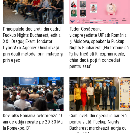
Principalele declarații din cadrul
Tudor Cosăceanu,
Fuckup Nights Bucharest, ediția
vicepreşedinte UiPath România
XXI. Dragoș Ekart, fondator
și Moldova, speaker la Fuckup
CyberAxo Agency: Omul învață
Nights Bucharest: „Nu trebuie să
prin două metode: prin imitație și
îți fie frică să îți exprimi ideile,
prin eșec
chiar dacă poți fi concediat
pentru asta”
DevTalks Romania celebrează 10
Cum înveți din eșecul în carieră,
ani de ediții reușite pe 29-30 Mai
pentru viată. Fuckup Nights
la Romexpo, B1
Bucharest marchează ediția cu