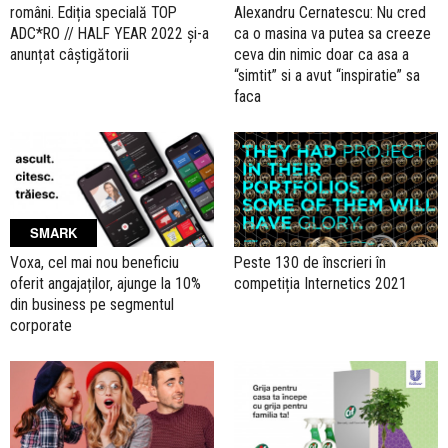
români. Ediția specială TOP
Alexandru Cernatescu: Nu cred
ADC*RO // HALF YEAR 2022 și-a
ca o masina va putea sa creeze
anunțat câștigătorii
ceva din nimic doar ca asa a
“simtit” si a avut “inspiratie” sa
faca
SMARK
Voxa, cel mai nou beneficiu
Peste 130 de înscrieri în
oferit angajaților, ajunge la 10%
competiția Internetics 2021
din business pe segmentul
corporate