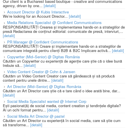
Our client is a Bucharest based boutique - creative and communications
agency, driven by one...
[detalii]
Account Director @ Kubis Interactive
We’re looking for an Account Director...
[detalii]
Media Relations Specialist @ Confident Communications
RESPONSABILITĂȚI Crearea și implementarea hands-on a strategiilor de
presă Redactarea de conținut editorial: comunicate de presă, interviuri,...
[detalii]
PR Manager @ Confident Communications
RESPONSABILITĂȚI Creare și implementare hands-on a strategiilor de
comunicare integrată pentru clienți B2B & B2C Implicare activă...
[detalii]
Copywriter (Mid–Senior) @ Digitas România
Căutăm un Copywriter cu experiență de agenție care știe că o idee bună
trebuie să...
[detalii]
Video Content Creator @ Cohn & Jansen
Căutăm un Video Content Creator care să gândească și să producă
content pentru unele dintre...
[detalii]
Art Director (Mid–Senior) @ Digitas România
Căutăm un Art Director care știe că e tare când o idee arată bine, dar...
[detalii]
Social Media Specialist wanted @ Internet Corp
Ești pasionat(ă) de social media, content creation și tendințele digitale?
Ai un ochi format pentru...
[detalii]
Social Media Art Director @ pastel
Căutăm un Art Director cu experiență în social media, care să știe cum
să transforme...
[detalii]