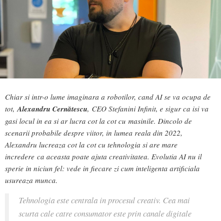
Chiar si intr-o lume imaginara a robotilor, cand AI se va ocupa de
tot,
Alexandru Cernătescu
, CEO Stefanini Infinit, e sigur ca isi va
gasi locul in ea si ar lucra cot la cot cu masinile. Dincolo de
scenarii probabile despre viitor, in lumea reala din 2022,
Alexandru lucreaza cot la cot cu tehnologia si are mare
incredere ca aceasta poate ajuta creativitatea. Evolutia AI nu il
sperie in niciun fel: vede in fiecare zi cum inteligenta artificiala
usureaza munca.
Tehnologia este centrala in procesul creativ. Cea mai
scurta cale catre consumator este prin canale digitale