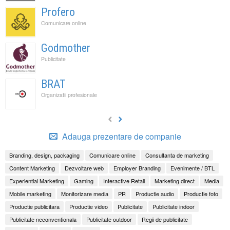
Profero
Comunicare online
Godmother
Publicitate
BRAT
Organizatii profesionale
Adauga prezentare de companie
Branding, design, packaging
Comunicare online
Consultanta de marketing
Content Marketing
Dezvoltare web
Employer Branding
Evenimente / BTL
Experiential Marketing
Gaming
Interactive Retail
Marketing direct
Media
Mobile marketing
Monitorizare media
PR
Productie audio
Productie foto
Productie publicitara
Productie video
Publicitate
Publicitate indoor
Publicitate neconventionala
Publicitate outdoor
Regii de publicitate