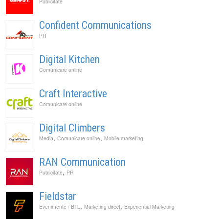
Publicitate
Confident Communications
PR
Digital Kitchen
Comunicare online
Craft Interactive
Comunicare online
Digital Climbers
,
,
Media
Comunicare online
Mobile marketing
RAN Communication
,
Publicitate
PR
Fieldstar
,
,
Evenimente / BTL
Marketing direct
Experiential Marketing