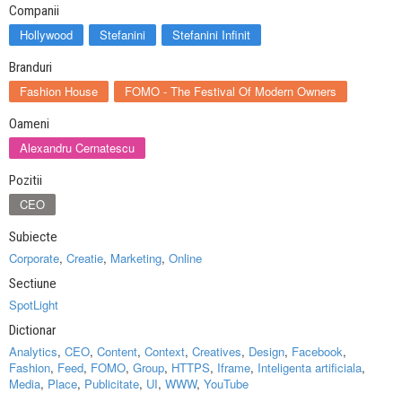
Companii
Hollywood
Stefanini
Stefanini Infinit
Branduri
Fashion House
FOMO - The Festival Of Modern Owners
Oameni
Alexandru Cernatescu
Pozitii
CEO
Subiecte
Corporate
,
Creatie
,
Marketing
,
Online
Sectiune
SpotLight
Dictionar
Analytics
,
CEO
,
Content
,
Context
,
Creatives
,
Design
,
Facebook
,
Fashion
,
Feed
,
FOMO
,
Group
,
HTTPS
,
Iframe
,
Inteligenta artificiala
,
Media
,
Place
,
Publicitate
,
UI
,
WWW
,
YouTube