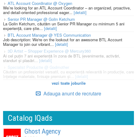
ATL Account Coordinator @ Oxygen
We’re looking for an ATL Account Coordinator – an organized, proactive,
and detail-oriented professional eager...
[detalii]
Senior PR Manager @ Golin Ketchum
La Golin Ketchum, căutăm un Senior PR Manager cu minimum 5 ani
experiență, care știe...
[detalii]
BTL Account Manager @ YES Communication
Job description: We're on the lookout for an awesome BTL Account
Manager to join our vibrant...
[detalii]
3D Artist – Shopper Experience @ Mercury360
Ai cel puțin 7 ani experiență în zona de BTL (evenimente, activări,
standuri și plasări...
[detalii]
Specialist Productie @ Godmother
Căutăm un profesionist versatil, cu experiență relevantă în producție, care
înțelege materiale, finisaje premium și...
[detalii]
vezi toate joburile
Adauga anunt de recrutare
Catalog IQads
Ghost Agency