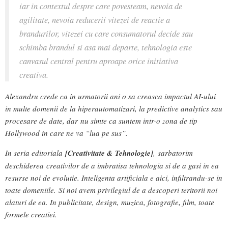
iar in contextul despre care povesteam, nevoia de
agilitate, nevoia reducerii vitezei de reactie a
brandurilor, vitezei cu care consumatorul decide sau
schimba brandul si asa mai departe, tehnologia este
canvasul central pentru aproape orice initiativa
creativa.
Alexandru crede ca in urmatorii ani o sa creasca impactul AI-ului
in multe domenii de la hiperautomatizari, la predictive analytics sau
procesare de date, dar nu simte ca suntem intr-o zona de tip
Hollywood in care ne va “lua pe sus”.
In seria editoriala
[Creativitate & Tehnologie]
, sarbatorim
deschiderea creativilor de a imbratisa tehnologia si de a gasi in ea
resurse noi de evolutie. Inteligenta artificiala e aici, infiltrandu-se in
toate domeniile. Si noi avem privilegiul de a descoperi teritorii noi
alaturi de ea. In publicitate, design, muzica, fotografie, film, toate
formele creatiei.