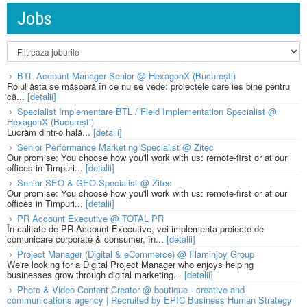
Jobs
BTL Account Manager Senior @ HexagonX (București)
Rolul ăsta se măsoară în ce nu se vede: proiectele care ies bine pentru
că...
[detalii]
Specialist Implementare BTL / Field Implementation Specialist @
HexagonX (București)
Lucrăm dintr-o hală...
[detalii]
Senior Performance Marketing Specialist @ Zitec
Our promise: You choose how you'll work with us: remote-first or at our
offices in Timpuri...
[detalii]
Senior SEO & GEO Specialist @ Zitec
Our promise: You choose how you'll work with us: remote-first or at our
offices in Timpuri...
[detalii]
PR Account Executive @ TOTAL PR
În calitate de PR Account Executive, vei implementa proiecte de
comunicare corporate & consumer, în...
[detalii]
Project Manager (Digital & eCommerce) @ Flaminjoy Group
We're looking for a Digital Project Manager who enjoys helping
businesses grow through digital marketing...
[detalii]
Photo & Video Content Creator @ boutique - creative and
communications agency | Recruited by EPIC Business Human Strategy