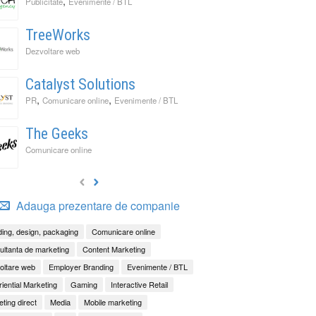
,
Publicitate
Evenimente / BTL
TreeWorks
Dezvoltare web
Catalyst Solutions
,
,
PR
Comunicare online
Evenimente / BTL
The Geeks
Comunicare online
Adauga prezentare de companie
ing, design, packaging
Comunicare online
ltanta de marketing
Content Marketing
oltare web
Employer Branding
Evenimente / BTL
iential Marketing
Gaming
Interactive Retail
ting direct
Media
Mobile marketing