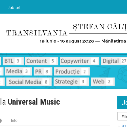
Job-uri
 la
Universal Music
J
Info
0
BT