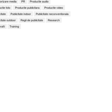
orizare media
PR
Productie audio
ctie foto
Productie publicitara
Productie video
citate
Publicitate indoor
Publicitate neconventionala
citate outdoor
Regii de publicitate
Research
rafii
Training