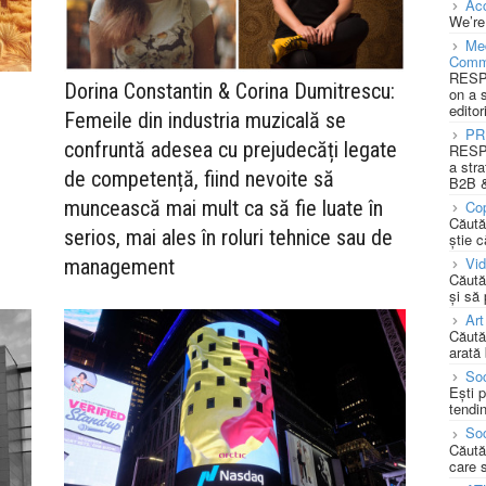
Acc
We’re
Med
Comm
RESPO
Dorina Constantin & Corina Dumitrescu:
on a 
editor
Femeile din industria muzicală se
PR
confruntă adesea cu prejudecăți legate
RESPO
a stra
de competență, fiind nevoite să
B2B &
muncească mai mult ca să fie luate în
Cop
Căută
serios, mai ales în roluri tehnice sau de
știe c
Vi
management
Căută
și să
Art
Căută
arată 
Soc
Ești 
tendin
Soc
Căută
care 