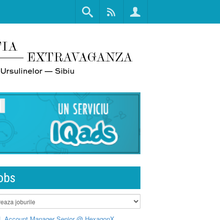
obs
L Account Manager Senior @ HexagonX