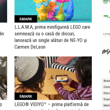
SMARK
L.L.A.M.A, prima minifigurină LEGO care
din
semnează cu o casă de discuri,
lansează un single alături de NE-YO și
Carmen DeLeon
Brand
Consu
Dezv
SMARK
Exper
p
LEGO® VIDIYO™ – prima platformă de
Marke