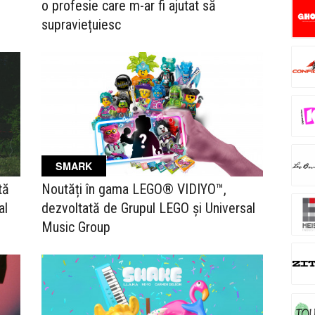
o profesie care m-ar fi ajutat să
supraviețuiesc
SMARK
tă
Noutăți în gama LEGO® VIDIYO™,
al
dezvoltată de Grupul LEGO și Universal
Music Group