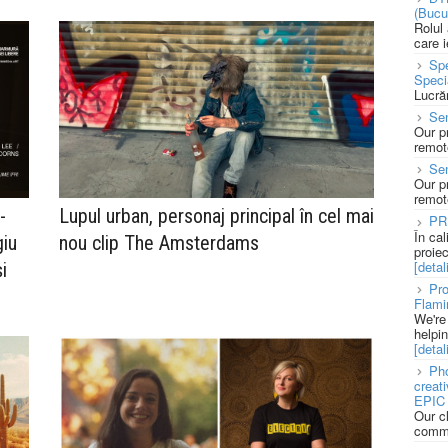
(Bucu
Rolul
care 
Spe
Speci
Lucră
Sen
Our p
remote
Se
Our p
remote
-
Lupul urban, personaj principal în cel mai
PR
În ca
giu
nou clip The Amsterdams
proie
[detali
i
Pro
Flami
We're
helpi
[detali
Pho
creat
EPIC 
Our c
commu