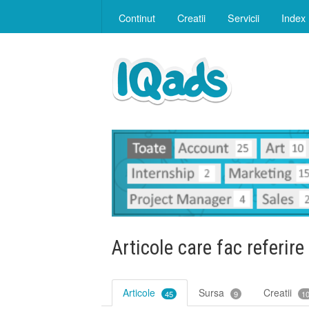
Continut
Creatii
Servicii
Index
Articole care fac referire
Articole
Sursa
Creatii
45
9
1