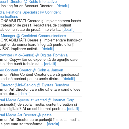
ount Director @ Kubis Interactive
 looking for an Account Director...
[detalii]
ia Relations Specialist @ Confident
unications
NSABILITĂȚI Crearea și implementarea hands-
strategiilor de presă Redactarea de conținut
ial: comunicate de presă, interviuri,...
[detalii]
 Manager @ Confident Communications
NSABILITĂȚI Creare și implementare hands-on
tegiilor de comunicare integrată pentru clienți
 B2C Implicare activă...
[detalii]
ywriter (Mid–Senior) @ Digitas România
m un Copywriter cu experiență de agenție care
ă o idee bună trebuie să...
[detalii]
deo Content Creator @ Cohn & Jansen
m un Video Content Creator care să gândească
 producă content pentru unele dintre...
[detalii]
 Director (Mid–Senior) @ Digitas România
m un Art Director care știe că e tare când o idee
bine, dar...
[detalii]
ial Media Specialist wanted @ Internet Corp
pasionat(ă) de social media, content creation și
țele digitale? Ai un ochi format pentru...
[detalii]
ial Media Art Director @ pastel
m un Art Director cu experiență în social media,
să știe cum să transforme...
[detalii]