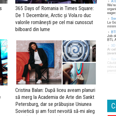
AT
We’re
s
365 Days of Romania in Times Square:
organi
eager
De 1 Decembrie, Arctic și Vola.ro duc
Se
valorile românești pe cel mai cunoscut
La Go
minim
bilboard din lume
BT
Job d
BTL A
3D 
Ai ce
(eveni
Spe
Căută
releva
premi
Cristina Balan: După liceu aveam planuri
e
să merg la Academia de Arte din Sankt
Petersburg, dar se prăbușise Uniunea
C
Sovietică și am fost nevoită să-mi aleg