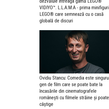
dezvăluie întreaga gamă LEGO®
VIDIYO™. L.L.A.M.A - prima minifigur
LEGO® care semnează cu o casă
globală de discuri
Ovidiu Stancu: Comedia este singuru
gen de film care se poate bate la
încasările din cinematografele
românești cu filmele străine și poat
câștige