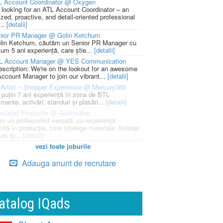
L Account Coordinator @ Oxygen
 looking for an ATL Account Coordinator – an
zed, proactive, and detail-oriented professional
...
[detalii]
nior PR Manager @ Golin Ketchum
lin Ketchum, căutăm un Senior PR Manager cu
um 5 ani experiență, care știe...
[detalii]
L Account Manager @ YES Communication
escription: We're on the lookout for an awesome
ccount Manager to join our vibrant...
[detalii]
Artist – Shopper Experience @ Mercury360
l puțin 7 ani experiență în zona de BTL
mente, activări, standuri și plasări...
[detalii]
cialist Productie @ Godmother
m un profesionist versatil, cu experiență
ntă în producție, care înțelege materiale, finisaje
um și...
[detalii]
vezi toate joburile
Adauga anunt de recrutare
atalog IQads