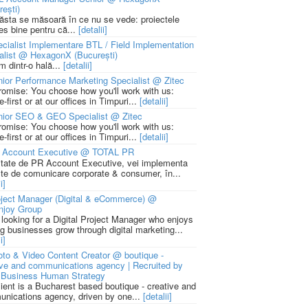
rești)
 ăsta se măsoară în ce nu se vede: proiectele
ies bine pentru că...
[detalii]
cialist Implementare BTL / Field Implementation
alist @ HexagonX (București)
m dintr-o hală...
[detalii]
ior Performance Marketing Specialist @ Zitec
romise: You choose how you'll work with us:
-first or at our offices in Timpuri...
[detalii]
nior SEO & GEO Specialist @ Zitec
romise: You choose how you'll work with us:
-first or at our offices in Timpuri...
[detalii]
 Account Executive @ TOTAL PR
litate de PR Account Executive, vei implementa
cte de comunicare corporate & consumer, în...
i]
ject Manager (Digital & eCommerce) @
njoy Group
 looking for a Digital Project Manager who enjoys
ng businesses grow through digital marketing...
i]
to & Video Content Creator @ boutique -
ive and communications agency | Recruited by
Business Human Strategy
lient is a Bucharest based boutique - creative and
nications agency, driven by one...
[detalii]