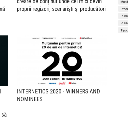
creare de conținut unde cei mici devin
Monit
ină
proprii regizori, scenariști și producători
Produ
Publi
Publi
Tipog
l
INTERNETICS 2020 - WINNERS AND
NOMINEES
e să