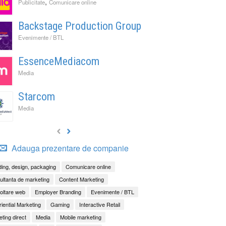
,
Publicitate
Comunicare online
Backstage Production Group
Evenimente / BTL
EssenceMediacom
Media
Starcom
Media
Adauga prezentare de companie
ing, design, packaging
Comunicare online
ltanta de marketing
Content Marketing
oltare web
Employer Branding
Evenimente / BTL
iential Marketing
Gaming
Interactive Retail
ting direct
Media
Mobile marketing