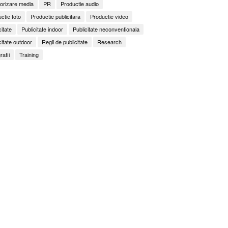
orizare media
PR
Productie audio
ctie foto
Productie publicitara
Productie video
citate
Publicitate indoor
Publicitate neconventionala
citate outdoor
Regii de publicitate
Research
rafii
Training