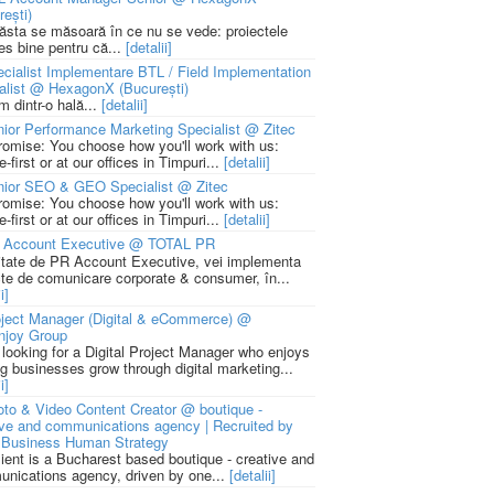
rești)
 ăsta se măsoară în ce nu se vede: proiectele
ies bine pentru că...
[detalii]
cialist Implementare BTL / Field Implementation
alist @ HexagonX (București)
m dintr-o hală...
[detalii]
ior Performance Marketing Specialist @ Zitec
romise: You choose how you'll work with us:
-first or at our offices in Timpuri...
[detalii]
nior SEO & GEO Specialist @ Zitec
romise: You choose how you'll work with us:
-first or at our offices in Timpuri...
[detalii]
 Account Executive @ TOTAL PR
litate de PR Account Executive, vei implementa
cte de comunicare corporate & consumer, în...
i]
ject Manager (Digital & eCommerce) @
njoy Group
 looking for a Digital Project Manager who enjoys
ng businesses grow through digital marketing...
i]
to & Video Content Creator @ boutique -
ive and communications agency | Recruited by
Business Human Strategy
lient is a Bucharest based boutique - creative and
nications agency, driven by one...
[detalii]