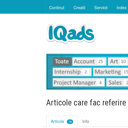
Continut
Creatii
Servicii
Index
Articole care fac referire
Articole
Info
79