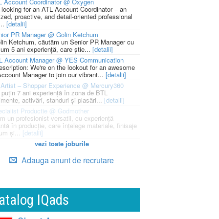
L Account Coordinator @ Oxygen
 looking for an ATL Account Coordinator – an
zed, proactive, and detail-oriented professional
...
[detalii]
nior PR Manager @ Golin Ketchum
lin Ketchum, căutăm un Senior PR Manager cu
um 5 ani experiență, care știe...
[detalii]
L Account Manager @ YES Communication
escription: We're on the lookout for an awesome
ccount Manager to join our vibrant...
[detalii]
Artist – Shopper Experience @ Mercury360
l puțin 7 ani experiență în zona de BTL
mente, activări, standuri și plasări...
[detalii]
cialist Productie @ Godmother
m un profesionist versatil, cu experiență
ntă în producție, care înțelege materiale, finisaje
um și...
[detalii]
vezi toate joburile
Adauga anunt de recrutare
atalog IQads