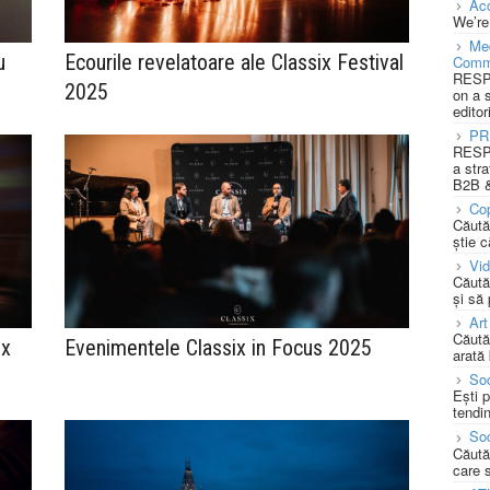
Acc
We’re
Med
u
Ecourile revelatoare ale Classix Festival
Comm
RESPO
2025
on a 
editor
PR
RESPO
a stra
B2B &
Cop
Căută
știe c
Vi
Căută
și să
Art
Căută
ix
Evenimentele Classix in Focus 2025
arată 
Soc
Ești 
tendin
Soc
Căută
care 