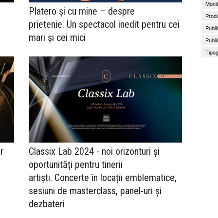
Monit
Platero şi cu mine – despre
Produ
prietenie. Un spectacol inedit pentru cei
Publi
mari şi cei mici
Publi
Tipog
r
Classix Lab 2024 - noi orizonturi și
oportunități pentru tinerii
artiști. Concerte în locații emblematice,
sesiuni de masterclass, panel-uri și
dezbateri