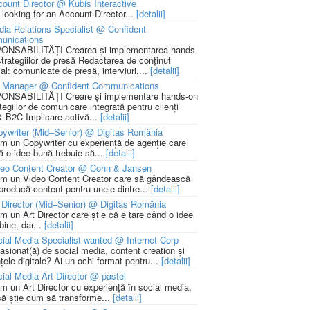
ount Director @ Kubis Interactive
 looking for an Account Director...
[detalii]
ia Relations Specialist @ Confident
unications
NSABILITĂȚI Crearea și implementarea hands-
strategiilor de presă Redactarea de conținut
ial: comunicate de presă, interviuri,...
[detalii]
 Manager @ Confident Communications
NSABILITĂȚI Creare și implementare hands-on
tegiilor de comunicare integrată pentru clienți
 B2C Implicare activă...
[detalii]
ywriter (Mid–Senior) @ Digitas România
m un Copywriter cu experiență de agenție care
ă o idee bună trebuie să...
[detalii]
deo Content Creator @ Cohn & Jansen
m un Video Content Creator care să gândească
 producă content pentru unele dintre...
[detalii]
 Director (Mid–Senior) @ Digitas România
m un Art Director care știe că e tare când o idee
bine, dar...
[detalii]
ial Media Specialist wanted @ Internet Corp
pasionat(ă) de social media, content creation și
țele digitale? Ai un ochi format pentru...
[detalii]
ial Media Art Director @ pastel
m un Art Director cu experiență în social media,
să știe cum să transforme...
[detalii]