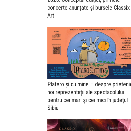
concerte anunțate și bursele Classix 
Art
Platero şi cu mine – despre prieteni
noi reprezentații ale spectacolului
pentru cei mari și cei mici în județul
Sibiu