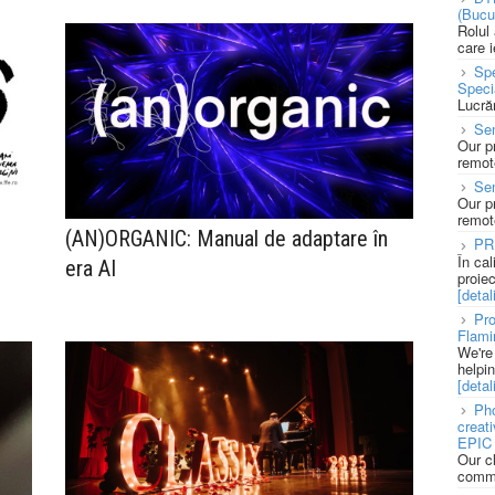
(Bucu
Rolul
care 
Spe
Speci
Lucră
Sen
Our p
remote
Se
Our p
remote
(AN)ORGANIC: Manual de adaptare în
PR
În ca
era AI
proie
[detali
Pro
Flami
We're
helpi
[detali
Pho
creat
EPIC 
Our c
commu