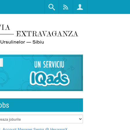
obs
L Account Manager Senior @ HexagonX