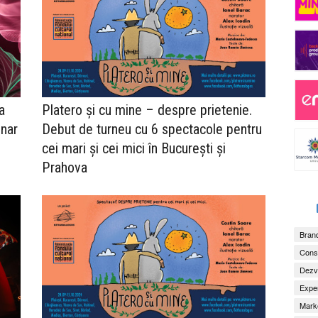
a
Platero şi cu mine – despre prietenie.
inar
Debut de turneu cu 6 spectacole pentru
cei mari și cei mici în București și
Prahova
Brand
Consu
Dezv
Exper
Marke