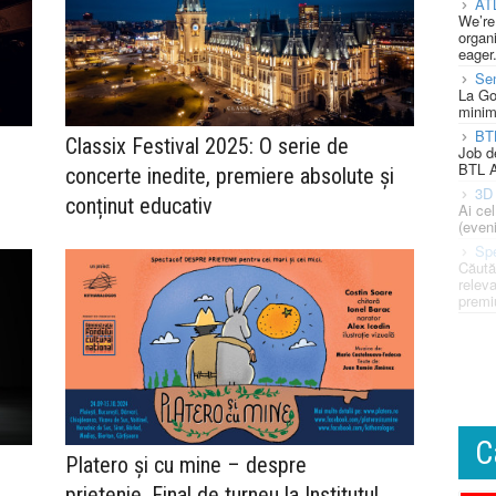
AT
We’re
organi
eager
Se
La Go
minim
BT
Classix Festival 2025: O serie de
Job d
BTL A
concerte inedite, premiere absolute și
3D 
conținut educativ
Ai ce
(eveni
Spe
Căută
releva
premi
C
Platero şi cu mine – despre
prietenie. Final de turneu la Institutul