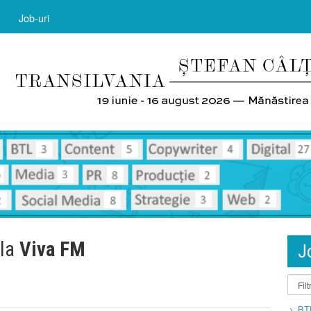
Job-uri
 la
Viva FM
J
BT