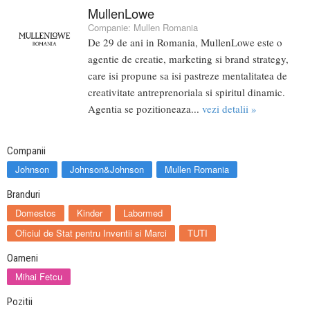
MullenLowe
Companie:
Mullen Romania
De 29 de ani in Romania, MullenLowe este o
agentie de creatie, marketing si brand strategy,
care isi propune sa isi pastreze mentalitatea de
creativitate antreprenoriala si spiritul dinamic.
Agentia se pozitioneaza...
vezi detalii »
Companii
Johnson
Johnson&Johnson
Mullen Romania
Branduri
Domestos
Kinder
Labormed
Oficiul de Stat pentru Inventii si Marci
TUTI
Oameni
Mihai Fetcu
Pozitii