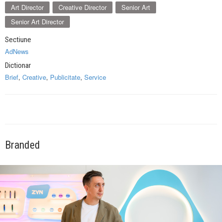
Art Director
Creative Director
Senior Art
Senior Art Director
Sectiune
AdNews
Dictionar
Brief
,
Creative
,
Publicitate
,
Service
Branded