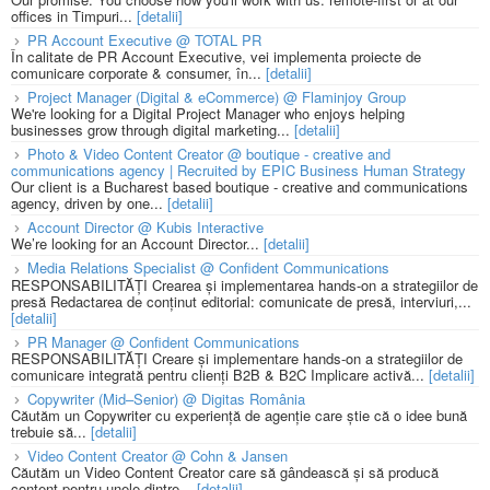
offices in Timpuri...
[detalii]
PR Account Executive @ TOTAL PR
În calitate de PR Account Executive, vei implementa proiecte de
comunicare corporate & consumer, în...
[detalii]
Project Manager (Digital & eCommerce) @ Flaminjoy Group
We're looking for a Digital Project Manager who enjoys helping
businesses grow through digital marketing...
[detalii]
Photo & Video Content Creator @ boutique - creative and
communications agency | Recruited by EPIC Business Human Strategy
Our client is a Bucharest based boutique - creative and communications
agency, driven by one...
[detalii]
Account Director @ Kubis Interactive
We’re looking for an Account Director...
[detalii]
Media Relations Specialist @ Confident Communications
RESPONSABILITĂȚI Crearea și implementarea hands-on a strategiilor de
presă Redactarea de conținut editorial: comunicate de presă, interviuri,...
[detalii]
PR Manager @ Confident Communications
RESPONSABILITĂȚI Creare și implementare hands-on a strategiilor de
comunicare integrată pentru clienți B2B & B2C Implicare activă...
[detalii]
Copywriter (Mid–Senior) @ Digitas România
Căutăm un Copywriter cu experiență de agenție care știe că o idee bună
trebuie să...
[detalii]
Video Content Creator @ Cohn & Jansen
Căutăm un Video Content Creator care să gândească și să producă
content pentru unele dintre...
[detalii]