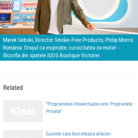
140 de ani de Mercedes-Benz. Ramona Pîrlog: Cel mai
important „test al timpului” este să inovăm constant, dar
cu aceeași responsabilitate față de oameni, siguranță și
calitate
Related
"Proprietatea Intelectuala este Proprietate
Privata"
Cuvinte care boicoteaza afaceri