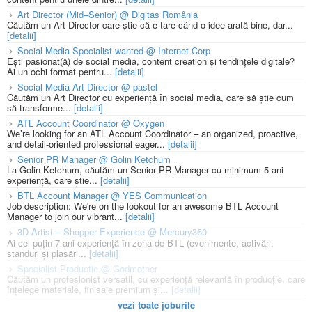
Art Director (Mid–Senior) @ Digitas România
Căutăm un Art Director care știe că e tare când o idee arată bine, dar...
[detalii]
Social Media Specialist wanted @ Internet Corp
Ești pasionat(ă) de social media, content creation și tendințele digitale?
Ai un ochi format pentru...
[detalii]
Social Media Art Director @ pastel
Căutăm un Art Director cu experiență în social media, care să știe cum
să transforme...
[detalii]
ATL Account Coordinator @ Oxygen
We’re looking for an ATL Account Coordinator – an organized, proactive,
and detail-oriented professional eager...
[detalii]
Senior PR Manager @ Golin Ketchum
La Golin Ketchum, căutăm un Senior PR Manager cu minimum 5 ani
experiență, care știe...
[detalii]
BTL Account Manager @ YES Communication
Job description: We're on the lookout for an awesome BTL Account
Manager to join our vibrant...
[detalii]
3D Artist – Shopper Experience @ Mercury360
Ai cel puțin 7 ani experiență în zona de BTL (evenimente, activări,
standuri și plasări...
[detalii]
Specialist Productie @ Godmother
Căutăm un profesionist versatil, cu experiență relevantă în producție, care
înțelege materiale, finisaje premium și...
[detalii]
vezi toate joburile