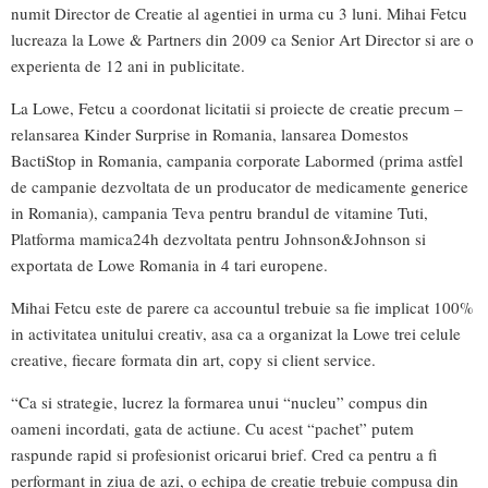
numit Director de Creatie al agentiei in urma cu 3 luni. Mihai Fetcu
lucreaza la Lowe & Partners din 2009 ca Senior Art Director si are o
experienta de 12 ani in publicitate.
La Lowe, Fetcu a coordonat licitatii si proiecte de creatie precum –
relansarea Kinder Surprise in Romania, lansarea Domestos
BactiStop in Romania, campania corporate Labormed (prima astfel
de campanie dezvoltata de un producator de medicamente generice
in Romania), campania Teva pentru brandul de vitamine Tuti,
Platforma mamica24h dezvoltata pentru Johnson&Johnson si
exportata de Lowe Romania in 4 tari europene.
Mihai Fetcu este de parere ca accountul trebuie sa fie implicat 100%
in activitatea unitului creativ, asa ca a organizat la Lowe trei celule
creative, fiecare formata din art, copy si client service.
“Ca si strategie, lucrez la formarea unui “nucleu” compus din
oameni incordati, gata de actiune. Cu acest “pachet” putem
raspunde rapid si profesionist oricarui brief. Cred ca pentru a fi
performant in ziua de azi, o echipa de creatie trebuie compusa din