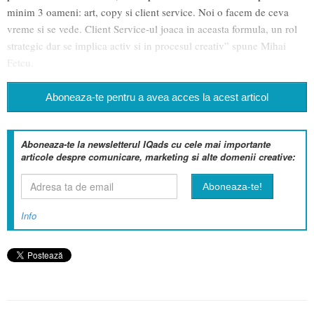
minim 3 oameni: art, copy si client service. Noi o facem de ceva
vreme si se vede. Client Service-ul joaca in aceasta formula, un rol
strategic dar se implica activ si in procesul creativ” spune Mihai
Fetcu.
Aboneaza-te pentru a avea acces la acest articol
Aboneaza-te la newsletterul IQads cu cele mai importante
articole despre comunicare, marketing si alte domenii creative:
Info