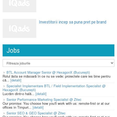
Investitorii incep sa puna pret pe brand
Jobs
BTL Account Manager Senior @ HexagonX (București)
Rolul ăsta se măsoară în ce nu se vede: proiectele care ies bine pentru
că...
[detalii]
Specialist Implementare BTL / Field Implementation Specialist @
HexagonX (București)
Lucrăm dintr-o hală...
[detalii]
Senior Performance Marketing Specialist @ Zitec
Our promise: You choose how you'll work with us: remote-first or at our
offices in Timpuri...
[detalii]
Senior SEO & GEO Specialist @ Zitec
Our promise: You choose how you'll work with us: remote-first or at our