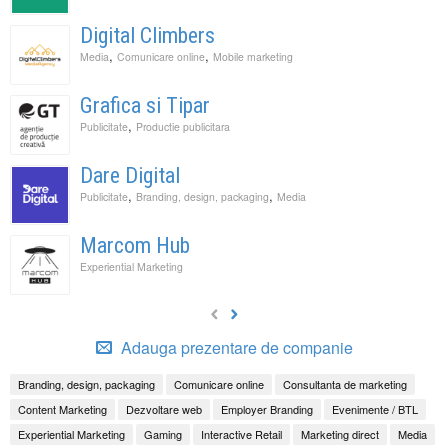
Digital Climbers
,
,
Media
Comunicare online
Mobile marketing
Grafica si Tipar
,
Publicitate
Productie publicitara
Dare Digital
,
,
Publicitate
Branding, design, packaging
Media
Marcom Hub
Experiential Marketing
Adauga prezentare de companie
Branding, design, packaging
Comunicare online
Consultanta de marketing
Content Marketing
Dezvoltare web
Employer Branding
Evenimente / BTL
Experiential Marketing
Gaming
Interactive Retail
Marketing direct
Media