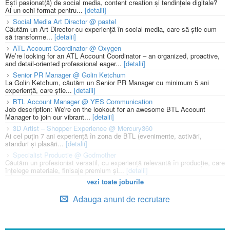
Ești pasionat(ă) de social media, content creation și tendințele digitale?
Ai un ochi format pentru...
[detalii]
Social Media Art Director @ pastel
Căutăm un Art Director cu experiență în social media, care să știe cum
să transforme...
[detalii]
ATL Account Coordinator @ Oxygen
We’re looking for an ATL Account Coordinator – an organized, proactive,
and detail-oriented professional eager...
[detalii]
Senior PR Manager @ Golin Ketchum
La Golin Ketchum, căutăm un Senior PR Manager cu minimum 5 ani
experiență, care știe...
[detalii]
BTL Account Manager @ YES Communication
Job description: We're on the lookout for an awesome BTL Account
Manager to join our vibrant...
[detalii]
3D Artist – Shopper Experience @ Mercury360
Ai cel puțin 7 ani experiență în zona de BTL (evenimente, activări,
standuri și plasări...
[detalii]
Specialist Productie @ Godmother
Căutăm un profesionist versatil, cu experiență relevantă în producție, care
înțelege materiale, finisaje premium și...
[detalii]
vezi toate joburile
Adauga anunt de recrutare