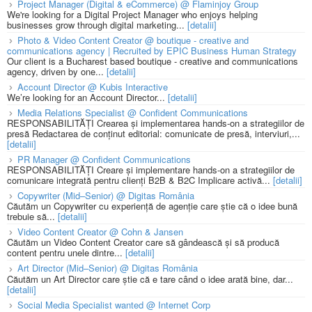
Project Manager (Digital & eCommerce) @ Flaminjoy Group
We're looking for a Digital Project Manager who enjoys helping
businesses grow through digital marketing...
[detalii]
Photo & Video Content Creator @ boutique - creative and
communications agency | Recruited by EPIC Business Human Strategy
Our client is a Bucharest based boutique - creative and communications
agency, driven by one...
[detalii]
Account Director @ Kubis Interactive
We’re looking for an Account Director...
[detalii]
Media Relations Specialist @ Confident Communications
RESPONSABILITĂȚI Crearea și implementarea hands-on a strategiilor de
presă Redactarea de conținut editorial: comunicate de presă, interviuri,...
[detalii]
PR Manager @ Confident Communications
RESPONSABILITĂȚI Creare și implementare hands-on a strategiilor de
comunicare integrată pentru clienți B2B & B2C Implicare activă...
[detalii]
Copywriter (Mid–Senior) @ Digitas România
Căutăm un Copywriter cu experiență de agenție care știe că o idee bună
trebuie să...
[detalii]
Video Content Creator @ Cohn & Jansen
Căutăm un Video Content Creator care să gândească și să producă
content pentru unele dintre...
[detalii]
Art Director (Mid–Senior) @ Digitas România
Căutăm un Art Director care știe că e tare când o idee arată bine, dar...
[detalii]
Social Media Specialist wanted @ Internet Corp