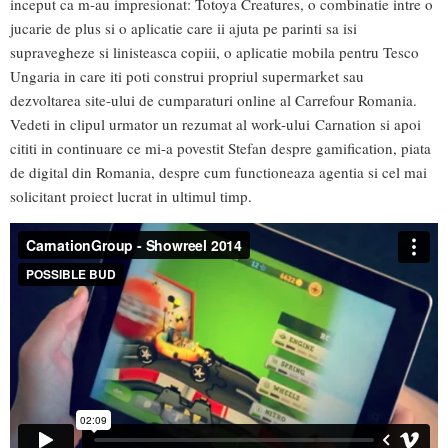
inceput ca m-au impresionat: Totoya Creatures, o combinatie intre o
jucarie de plus si o aplicatie care ii ajuta pe parinti sa isi
supravegheze si linisteasca copiii, o aplicatie mobila pentru Tesco
Ungaria in care iti poti construi propriul supermarket sau
dezvoltarea site-ului de cumparaturi online al Carrefour Romania.
Vedeti in clipul urmator un rezumat al work-ului Carnation si apoi
cititi in continuare ce mi-a povestit Stefan despre gamification, piata
de digital din Romania, despre cum functioneaza agentia si cel mai
solicitant proiect lucrat in ultimul timp.