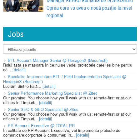
Manager REHAU România de la Alexandru
Oprea care va avea o nouă poziție la nivel
regional
Jobs
BTL Account Manager Senior @ HexagonX (București)
Rolul ăsta se măsoară în ce nu se vede: proiectele care ies bine pentru
că...
[detalii]
Specialist Implementare BTL / Field Implementation Specialist @
HexagonX (București)
Lucrăm dintr-o hală...
[detalii]
Senior Performance Marketing Specialist @ Zitec
Our promise: You choose how you'll work with us: remote-first or at our
offices in Timpuri...
[detalii]
Senior SEO & GEO Specialist @ Zitec
Our promise: You choose how you'll work with us: remote-first or at our
offices in Timpuri...
[detalii]
PR Account Executive @ TOTAL PR
În calitate de PR Account Executive, vei implementa proiecte de
comunicare corporate & consumer, în...
[detalii]