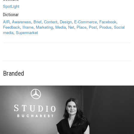
SpotLight
Dictionar
AIR
,
Awareness
,
Brief
,
Content
,
Design
,
E-Commerce
,
Facebook
,
Feedback
,
Iframe
,
Marketing
,
Media
,
Net
,
Place
,
Post
,
Produs
,
Social
media
,
Supermarket
Branded