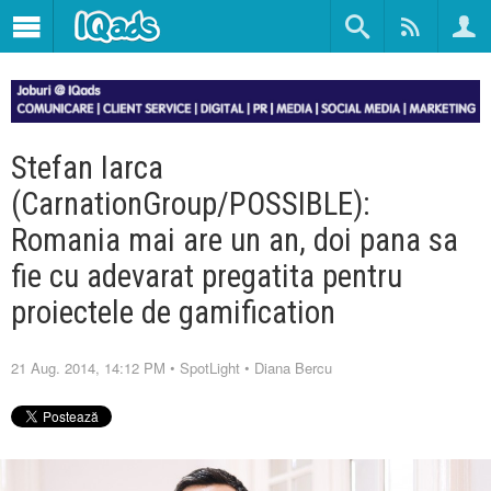
Stefan Iarca
(CarnationGroup/POSSIBLE):
Romania mai are un an, doi pana sa
fie cu adevarat pregatita pentru
proiectele de gamification
21 Aug. 2014, 14:12 PM
•
SpotLight
•
Diana Bercu