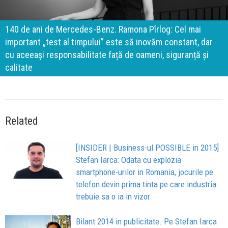
140 de ani de Mercedes-Benz. Ramona Pîrlog: Cel mai
important „test al timpului” este să inovăm constant, dar
cu aceeași responsabilitate față de oameni, siguranță și
calitate
Related
[INSIDER | Business-ul POSSIBLE in 2015]
Stefan Iarca: Odata cu explozia
smartphone-urilor in Romania, jocurile pe
telefon devin prima tinta pe care industria
trebuie sa o ia in vizor
Bilant 2014 in publicitate. Pe Stefan Iarca