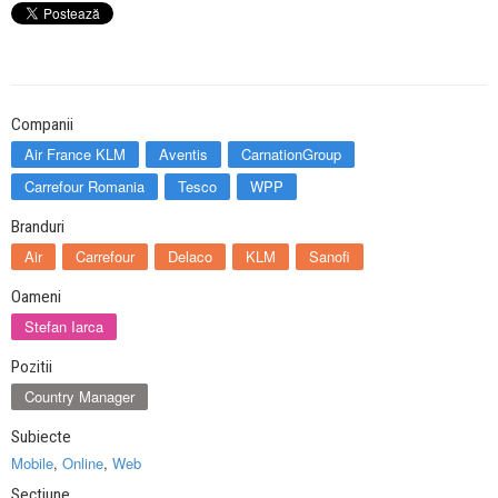
Companii
Air France KLM
Aventis
CarnationGroup
Carrefour Romania
Tesco
WPP
Branduri
Air
Carrefour
Delaco
KLM
Sanofi
Oameni
Stefan Iarca
Pozitii
Country Manager
Subiecte
Mobile
,
Online
,
Web
Sectiune