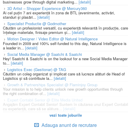
businesses grow through digital marketing...
[detalii]
3D Artist – Shopper Experience @ Mercury360
Ai cel puțin 7 ani experiență în zona de BTL (evenimente, activări,
standuri și plasări...
[detalii]
Specialist Productie @ Godmother
Căutăm un profesionist versatil, cu experiență relevantă în producție, care
înțelege materiale, finisaje premium și...
[detalii]
Motion Designer / Video Editor @ Natural Intelligence
Founded in 2009 and 100% self-funded to this day, Natural Intelligence is
a leader in...
[detalii]
Social Media Manager @ Saatchi & Saatchi
Hey! Saatchi & Saatchi is on the lookout for a new Social Media Manager
to...
[detalii]
Logistics Exec (Gestionar) @ TAG
Căutăm un coleg organizat și implicat care să lucreze alături de Head of
Logistics și să contribuie la...
[detalii]
Growth & Partnerships Specialist @ Flaminjoy Group
Your mission is to help clients unlock new growth opportunities through
the right combination of...
[detalii]
Expert Contabil Senior @ Elite Media United
Angajăm Expert Contabil Senior! Suntem în căutarea unui Expert Contabil
cu experiență, care să se alăture...
[detalii]
vezi toate joburile
Adauga anunt de recrutare