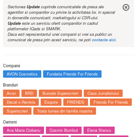
Sectiunea
Update
cuprinde comunicatele de presa ale
agentiilor si companiilor cu privire la activitatea lor, in special
in domeniile comunicarii, marketingului si CSR-ului.
Update
este un serviciu oferit companiilor in cadrul
platformelor IQads si SMARK.
Daca esti reprezentantul unei companii si vrei sa publici un
comunicat de presa prin acest serviciu, ne poti
contacta aici
.
Companii
AVON Cosmetics
Fundatia Friends For Friends
Branduri
Avon
BRD
Bursele Superscrieri
Casa Jurnalistului
Decat o Revista
Esquire
FRIENDS
Friends For Friends
Superscrieri
Toata lumea din familia noastra
Oameni
Ana Maria Ciobanu
Cosmin Bumbut
Elena Stancu