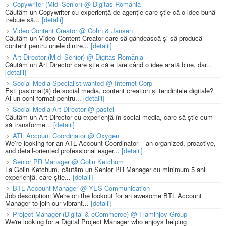
Copywriter (Mid–Senior) @ Digitas România
Căutăm un Copywriter cu experiență de agenție care știe că o idee bună
trebuie să...
[detalii]
Video Content Creator @ Cohn & Jansen
Căutăm un Video Content Creator care să gândească și să producă
content pentru unele dintre...
[detalii]
Art Director (Mid–Senior) @ Digitas România
Căutăm un Art Director care știe că e tare când o idee arată bine, dar...
[detalii]
Social Media Specialist wanted @ Internet Corp
Ești pasionat(ă) de social media, content creation și tendințele digitale?
Ai un ochi format pentru...
[detalii]
Social Media Art Director @ pastel
Căutăm un Art Director cu experiență în social media, care să știe cum
să transforme...
[detalii]
ATL Account Coordinator @ Oxygen
We’re looking for an ATL Account Coordinator – an organized, proactive,
and detail-oriented professional eager...
[detalii]
Senior PR Manager @ Golin Ketchum
La Golin Ketchum, căutăm un Senior PR Manager cu minimum 5 ani
experiență, care știe...
[detalii]
BTL Account Manager @ YES Communication
Job description: We're on the lookout for an awesome BTL Account
Manager to join our vibrant...
[detalii]
Project Manager (Digital & eCommerce) @ Flaminjoy Group
We're looking for a Digital Project Manager who enjoys helping