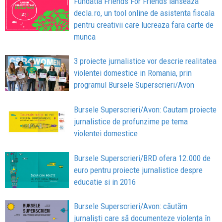
Fundatia Friends For Friends lanseaza
decla.ro, un tool online de asistenta fiscala
pentru creativii care lucreaza fara carte de
munca
3 proiecte jurnalistice vor descrie realitatea
violentei domestice in Romania, prin
programul Bursele Superscrieri/Avon
Bursele Superscrieri/Avon: Cautam proiecte
jurnalistice de profunzime pe tema
violentei domestice
Bursele Superscrieri/BRD ofera 12.000 de
euro pentru proiecte jurnalistice despre
educatie si in 2016
Bursele Superscrieri/Avon: căutăm
jurnaliști care să documenteze violența în