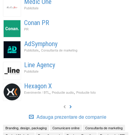
Medic One
Publicitate
Conan PR
PR
AdSymphony
,
Publicitate
Consultanta de marketing
Line Agency
Publicitate
Hexagon X
,
,
Evenimente / BTL
Productie audio
Productie foto
Adauga prezentare de companie
Branding, design, packaging
Comunicare online
Consultanta de marketing