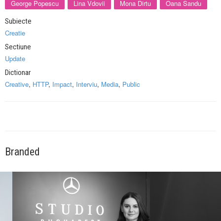
George Popescu
Lina Vdovii
Mona Dirtu
Oana Sandu
Subiecte
Creatie
Sectiune
Update
Dictionar
Creative
,
HTTP
,
Impact
,
Interviu
,
Media
,
Public
Branded