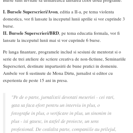
Burse sunt invitate sa urmareasca lansarea celor doua programe:
I.
Bursele Superscrieri/Avon
, editia a II-a, pe tema violenta
domestica, vor fi lansate la inceputul lunii aprilie si vor cuprinde 3
burse.
II.
Bursele Superscrieri/BRD
, pe tema educatia formala, vor fi
lansate la inceputul lunii mai si vor cuprinde 6 burse.
Pe langa finantare, programele includ si sesiuni de mentorat si o
serie de trei ateliere de scriere creativa de non-fictiune, Seminariile
Superscrieri, destinate impartasirii de bune pratici in domeniu.
Ambele vor fi sustinute de Mona Dirtu, jurnalist si editor cu
experienta de peste 15 ani in presa.
"Pe de o parte, jurnalistii devotati meseriei - cei rari,
gata sa faca efort pentru un interviu in plus, o
fotografie in plus, o verificare in plus, un sinonim in
plus - isi gasesc, in astfel de proiecte, un sens
profesional. De cealalta parte, companiile au prilejul,