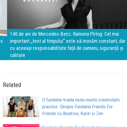
140 de ani de Mercedes-Benz. Ramona Pîrlog: Cel mai
important „test al timpului” este să inovăm constant, dar
cu aceeași responsabilitate față de oameni, siguranță și
calitate
Related
O fundatie-triada muta muntii creativitatii
practice. Despre Fundatia Friends For
Friends cu Beatrice, Karin si Zen