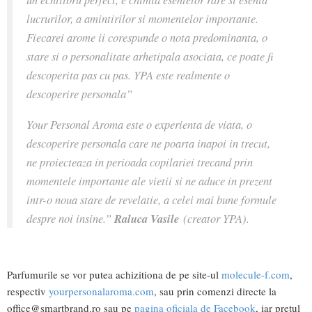
lucrurilor, a amintirilor si momentelor importante.
Fiecarei arome ii corespunde o nota predominanta, o
stare si o personalitate arhetipala asociata, ce poate fi
descoperita pas cu pas. YPA este realmente o
descoperire personala”
Your Personal Aroma este o experienta de viata, o
descoperire personala care ne poarta inapoi in trecut,
ne proiecteaza in perioada copilariei trecand prin
momentele importante ale vietii si ne aduce in prezent
intr-o noua stare de revelatie, a celei mai bune formule
despre noi insine.”
Raluca Vasile
(creator YPA).
Parfumurile se vor putea achizitiona de pe site-ul
molecule-f.com
,
respectiv
yourpersonalaroma.com
, sau prin comenzi directe la
office@smartbrand.ro
sau pe
pagina oficiala de Facebook
, iar pretul