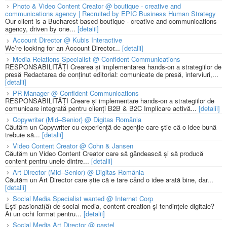
Photo & Video Content Creator @ boutique - creative and
communications agency | Recruited by EPIC Business Human Strategy
Our client is a Bucharest based boutique - creative and communications
agency, driven by one...
[detalii]
Account Director @ Kubis Interactive
We’re looking for an Account Director...
[detalii]
Media Relations Specialist @ Confident Communications
RESPONSABILITĂȚI Crearea și implementarea hands-on a strategiilor de
presă Redactarea de conținut editorial: comunicate de presă, interviuri,...
[detalii]
PR Manager @ Confident Communications
RESPONSABILITĂȚI Creare și implementare hands-on a strategiilor de
comunicare integrată pentru clienți B2B & B2C Implicare activă...
[detalii]
Copywriter (Mid–Senior) @ Digitas România
Căutăm un Copywriter cu experiență de agenție care știe că o idee bună
trebuie să...
[detalii]
Video Content Creator @ Cohn & Jansen
Căutăm un Video Content Creator care să gândească și să producă
content pentru unele dintre...
[detalii]
Art Director (Mid–Senior) @ Digitas România
Căutăm un Art Director care știe că e tare când o idee arată bine, dar...
[detalii]
Social Media Specialist wanted @ Internet Corp
Ești pasionat(ă) de social media, content creation și tendințele digitale?
Ai un ochi format pentru...
[detalii]
Social Media Art Director @ pastel