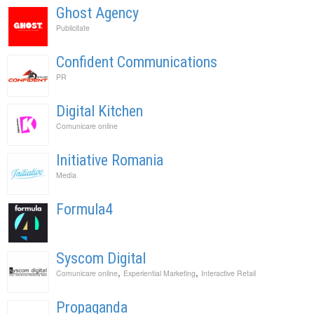
Ghost Agency
Publicitate
Confident Communications
PR
Digital Kitchen
Comunicare online
Initiative Romania
Media
Formula4
Syscom Digital
,
,
Comunicare online
Experiential Marketing
Interactive Retail
Propaganda