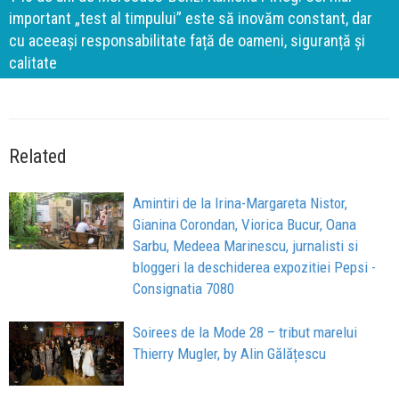
important „test al timpului” este să inovăm constant, dar
cu aceeași responsabilitate față de oameni, siguranță și
calitate
Related
Amintiri de la Irina-Margareta Nistor,
Gianina Corondan, Viorica Bucur, Oana
Sarbu, Medeea Marinescu, jurnalisti si
bloggeri la deschiderea expozitiei Pepsi -
Consignatia 7080
Soirees de la Mode 28 – tribut marelui
Thierry Mugler, by Alin Gălățescu