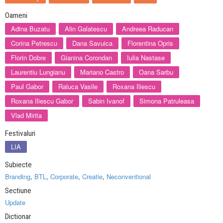
Oameni
Adina Buzatu
Alin Galatescu
Andreea Raducan
Corina Petrescu
Dana Savuica
Florentina Opris
Florin Dobre
Gianina Corondan
Iulia Nastase
Laurentiu Lungianu
Mariano Castro
Oana Sarbu
Paul Gabor
Raluca Vasile
Roxana Iliescu
Roxana Iliescu Gabor
Sabin Ivanof
Simona Patruleasa
Vlad Mirita
Festivaluri
LIA
Subiecte
Branding
,
BTL
,
Corporate
,
Creatie
,
Neconventional
Sectiune
Update
Dictionar