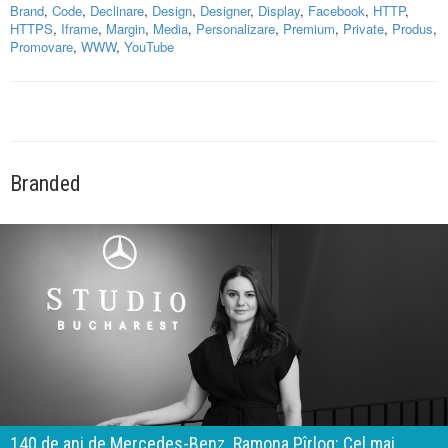
Brand
,
Code
,
Declinare
,
Design
,
Designer
,
Display
,
Facebook
,
HTTP
,
HTTPS
,
Iframe
,
Margin
,
Media
,
Personalizare
,
Premium
,
Private
,
Produs
,
Promovare
,
WWW
,
YouTube
Branded
140 de ani de Mercedes-Benz. Ramona Pîrlog: Cel mai