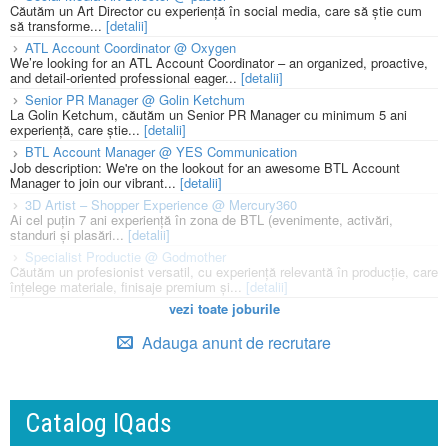
Căutăm un Art Director cu experiență în social media, care să știe cum
să transforme...
[detalii]
ATL Account Coordinator @ Oxygen
We’re looking for an ATL Account Coordinator – an organized, proactive,
and detail-oriented professional eager...
[detalii]
Senior PR Manager @ Golin Ketchum
La Golin Ketchum, căutăm un Senior PR Manager cu minimum 5 ani
experiență, care știe...
[detalii]
BTL Account Manager @ YES Communication
Job description: We're on the lookout for an awesome BTL Account
Manager to join our vibrant...
[detalii]
3D Artist – Shopper Experience @ Mercury360
Ai cel puțin 7 ani experiență în zona de BTL (evenimente, activări,
standuri și plasări...
[detalii]
Specialist Productie @ Godmother
Căutăm un profesionist versatil, cu experiență relevantă în producție, care
înțelege materiale, finisaje premium și...
[detalii]
vezi toate joburile
Adauga anunt de recrutare
Catalog IQads