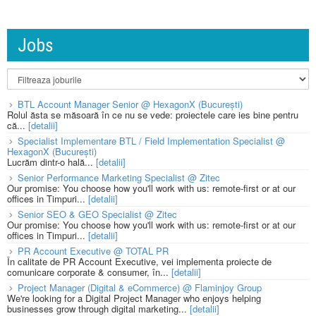
Jobs
BTL Account Manager Senior @ HexagonX (București)
Rolul ăsta se măsoară în ce nu se vede: proiectele care ies bine pentru
că...
[detalii]
Specialist Implementare BTL / Field Implementation Specialist @
HexagonX (București)
Lucrăm dintr-o hală...
[detalii]
Senior Performance Marketing Specialist @ Zitec
Our promise: You choose how you'll work with us: remote-first or at our
offices in Timpuri...
[detalii]
Senior SEO & GEO Specialist @ Zitec
Our promise: You choose how you'll work with us: remote-first or at our
offices in Timpuri...
[detalii]
PR Account Executive @ TOTAL PR
În calitate de PR Account Executive, vei implementa proiecte de
comunicare corporate & consumer, în...
[detalii]
Project Manager (Digital & eCommerce) @ Flaminjoy Group
We're looking for a Digital Project Manager who enjoys helping
businesses grow through digital marketing...
[detalii]