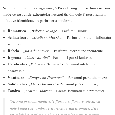
Nobil, arhetipal, cu design unic, YPA este singurul parfum custom-
made ce raspunde exigentelor fiecarui tip din cele 8 personalitati
olfactive identificate in parfumeria moderna:
Romantica
- „
Boheme Voyage
” - Parfumul iubirii
Seducatoare
-
„
Oudh en Moksha
” - Parfumul nocturn tulburator
si hipnotic
Rebela
- „
Bois de Vetiver
” - Parfumul eternei independente
Ingenua
- „
Chere Jardin
” - Parfumul pur si fantastic
Cerebrala
- „
Palais du Bengale
” - Parfumul intelectual
desavarsit
Visatoare
- „
Songes au Provence
” - Parfumul purtat de muze
Sofisticata
- „
Fleurs Royales
” - Parfumul puterii nemarginite
Tandra
- „
Maison Adoree
” – Esenta fertilitatii si a protectiei
"Aroma predominanta este florala si floral-exotica, cu
note lemnoase, ambrate si fructate sau aromate. Este
un echilibru perfect, e chimia esentelor rare si esenta