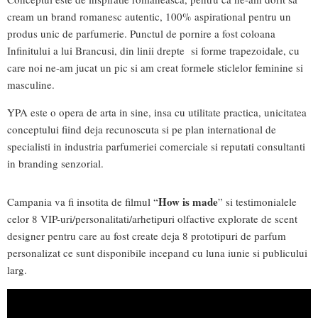
cream un brand romanesc autentic, 100% aspirational pentru un
produs unic de parfumerie. Punctul de pornire a fost coloana
Infinitului a lui Brancusi, din linii drepte si forme trapezoidale, cu
care noi ne-am jucat un pic si am creat formele sticlelor feminine si
masculine.
YPA este o opera de arta in sine, insa cu utilitate practica, unicitatea
conceptului fiind deja recunoscuta si pe plan international de
specialisti in industria parfumeriei comerciale si reputati consultanti
in branding senzorial.
How is made
Campania va fi insotita de filmul “
” si testimonialele
celor 8 VIP-uri/personalitati/arhetipuri olfactive explorate de scent
designer pentru care au fost create deja 8 prototipuri de parfum
personalizat ce sunt disponibile incepand cu luna iunie si publicului
larg.