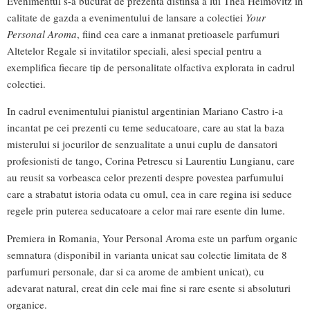
Evenimentul s-a bucurat de prezenta distinsa a lui Thea Heimovitz in
calitate de gazda a evenimentului de lansare a colectiei
Your
Personal Aroma
, fiind cea care a inmanat pretioasele parfumuri
Altetelor Regale si invitatilor speciali, alesi special pentru a
exemplifica fiecare tip de personalitate olfactiva explorata in cadrul
colectiei.
In cadrul evenimentului pianistul argentinian Mariano Castro i-a
incantat pe cei prezenti cu teme seducatoare, care au stat la baza
misterului si jocurilor de senzualitate a unui cuplu de dansatori
profesionisti de tango, Corina Petrescu si Laurentiu Lungianu, care
au reusit sa vorbeasca celor prezenti despre povestea parfumului
care a strabatut istoria odata cu omul, cea in care regina isi seduce
regele prin puterea seducatoare a celor mai rare esente din lume.
Premiera in Romania, Your Personal Aroma este un parfum organic
semnatura (disponibil in varianta unicat sau colectie limitata de 8
parfumuri personale, dar si ca arome de ambient unicat), cu
adevarat natural, creat din cele mai fine si rare esente si absoluturi
organice.