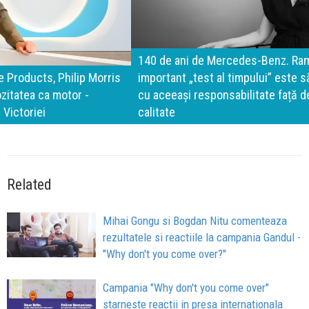
140 de ani de Mercedes-Benz. Ramona Pîrlog: Cel mai
important „test al timpului” este să inovăm constant, dar
cu aceeași responsabilitate față de oameni, siguranță și
calitate
Related
Mihai Gongu si Bogdan Nitu comenteaza
rezultatele si reactiile la campania Gandul -
"Why don't you come over?"
Campania "Why don't you come over"
starneste reactii in presa internationala