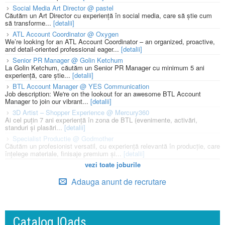
Social Media Art Director @ pastel
Căutăm un Art Director cu experiență în social media, care să știe cum
să transforme...
[detalii]
ATL Account Coordinator @ Oxygen
We’re looking for an ATL Account Coordinator – an organized, proactive,
and detail-oriented professional eager...
[detalii]
Senior PR Manager @ Golin Ketchum
La Golin Ketchum, căutăm un Senior PR Manager cu minimum 5 ani
experiență, care știe...
[detalii]
BTL Account Manager @ YES Communication
Job description: We're on the lookout for an awesome BTL Account
Manager to join our vibrant...
[detalii]
3D Artist – Shopper Experience @ Mercury360
Ai cel puțin 7 ani experiență în zona de BTL (evenimente, activări,
standuri și plasări...
[detalii]
Specialist Productie @ Godmother
Căutăm un profesionist versatil, cu experiență relevantă în producție, care
înțelege materiale, finisaje premium și...
[detalii]
vezi toate joburile
Adauga anunt de recrutare
Catalog IQads