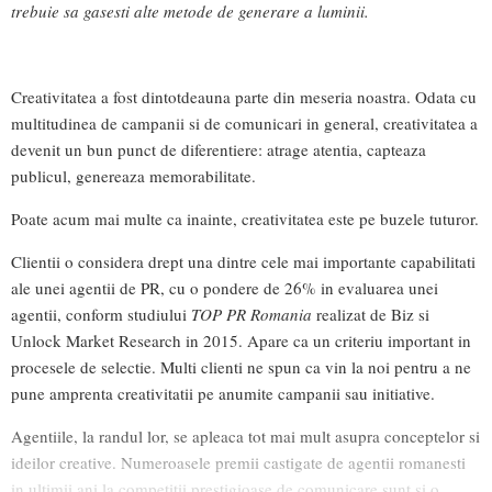
trebuie sa gasesti alte metode de generare a luminii.
Creativitatea a fost dintotdeauna parte din meseria noastra. Odata cu
multitudinea de campanii si de comunicari in general, creativitatea a
devenit un bun punct de diferentiere: atrage atentia, capteaza
publicul, genereaza memorabilitate.
Poate acum mai multe ca inainte, creativitatea este pe buzele tuturor.
Clientii o considera drept una dintre cele mai importante capabilitati
ale unei agentii de PR, cu o pondere de 26% in evaluarea unei
agentii, conform studiului
TOP PR Romania
realizat de Biz si
Unlock Market Research in 2015. Apare ca un criteriu important in
procesele de selectie. Multi clienti ne spun ca vin la noi pentru a ne
pune amprenta creativitatii pe anumite campanii sau initiative.
Agentiile, la randul lor, se apleaca tot mai mult asupra conceptelor si
ideilor creative. Numeroasele premii castigate de agentii romanesti
in ultimii ani la competitii prestigioase de comunicare sunt si o