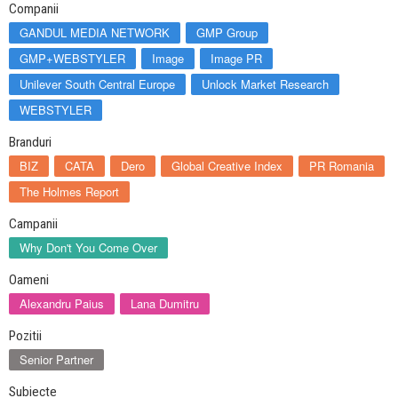
Companii
GANDUL MEDIA NETWORK
GMP Group
GMP+WEBSTYLER
Image
Image PR
Unilever South Central Europe
Unlock Market Research
WEBSTYLER
Branduri
BIZ
CATA
Dero
Global Creative Index
PR Romania
The Holmes Report
Campanii
Why Don't You Come Over
Oameni
Alexandru Paius
Lana Dumitru
Pozitii
Senior Partner
Subiecte