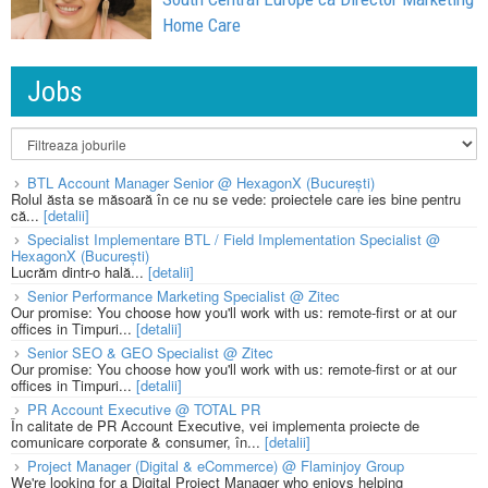
Home Care
Jobs
BTL Account Manager Senior @ HexagonX (București)
Rolul ăsta se măsoară în ce nu se vede: proiectele care ies bine pentru
că...
[detalii]
Specialist Implementare BTL / Field Implementation Specialist @
HexagonX (București)
Lucrăm dintr-o hală...
[detalii]
Senior Performance Marketing Specialist @ Zitec
Our promise: You choose how you'll work with us: remote-first or at our
offices in Timpuri...
[detalii]
Senior SEO & GEO Specialist @ Zitec
Our promise: You choose how you'll work with us: remote-first or at our
offices in Timpuri...
[detalii]
PR Account Executive @ TOTAL PR
În calitate de PR Account Executive, vei implementa proiecte de
comunicare corporate & consumer, în...
[detalii]
Project Manager (Digital & eCommerce) @ Flaminjoy Group
We're looking for a Digital Project Manager who enjoys helping