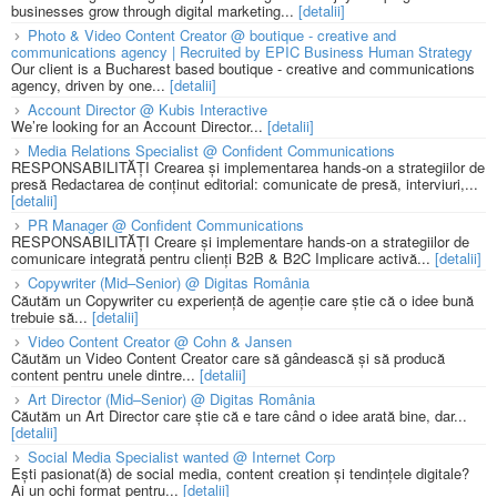
businesses grow through digital marketing...
[detalii]
Photo & Video Content Creator @ boutique - creative and
communications agency | Recruited by EPIC Business Human Strategy
Our client is a Bucharest based boutique - creative and communications
agency, driven by one...
[detalii]
Account Director @ Kubis Interactive
We’re looking for an Account Director...
[detalii]
Media Relations Specialist @ Confident Communications
RESPONSABILITĂȚI Crearea și implementarea hands-on a strategiilor de
presă Redactarea de conținut editorial: comunicate de presă, interviuri,...
[detalii]
PR Manager @ Confident Communications
RESPONSABILITĂȚI Creare și implementare hands-on a strategiilor de
comunicare integrată pentru clienți B2B & B2C Implicare activă...
[detalii]
Copywriter (Mid–Senior) @ Digitas România
Căutăm un Copywriter cu experiență de agenție care știe că o idee bună
trebuie să...
[detalii]
Video Content Creator @ Cohn & Jansen
Căutăm un Video Content Creator care să gândească și să producă
content pentru unele dintre...
[detalii]
Art Director (Mid–Senior) @ Digitas România
Căutăm un Art Director care știe că e tare când o idee arată bine, dar...
[detalii]
Social Media Specialist wanted @ Internet Corp
Ești pasionat(ă) de social media, content creation și tendințele digitale?
Ai un ochi format pentru...
[detalii]