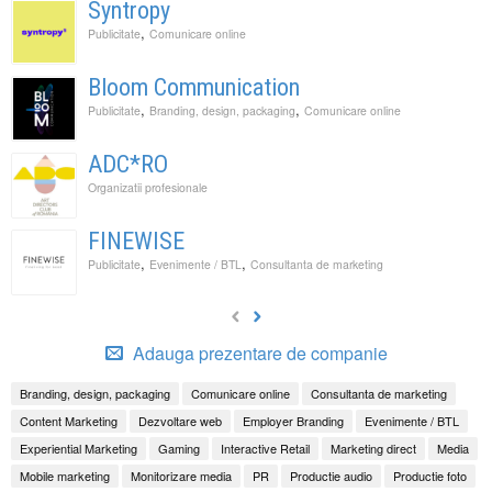
Syntropy
,
Publicitate
Comunicare online
Bloom Communication
,
,
Publicitate
Branding, design, packaging
Comunicare online
ADC*RO
Organizatii profesionale
FINEWISE
,
,
Publicitate
Evenimente / BTL
Consultanta de marketing
Adauga prezentare de companie
Branding, design, packaging
Comunicare online
Consultanta de marketing
Content Marketing
Dezvoltare web
Employer Branding
Evenimente / BTL
Experiential Marketing
Gaming
Interactive Retail
Marketing direct
Media
Mobile marketing
Monitorizare media
PR
Productie audio
Productie foto