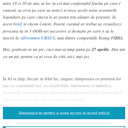
intre 18 si 30 de ani, ia loc in cel mai confortabil fotoliu pe care-l
cunosti, ia ceva pe care sa notezi si trece acolo toate aventurile
legendare pe care cineva le-ar putea trai alaturi de prieteni.
Ia
acest
brief
si citeste-l atent. Foarte curand
ar trebui sa vizualizezi
povestea ta in 3 OOH-uri succesive si destepte pe care o sa le
inscrii la
ADventura URSUS
, una dintre competitiile Young FIBRA.
Hai, grabeste-te un pic, caci mai ai timp pana pe
27 aprilie
. Dar am
zis un pic pentru ca ai ceva de citit, aici, mai jos.
In fel si chip, fiecare in felul lui, singuri, dimpreuna cu prietenii lor
sau cu comunitati noi, cu creativitate, reinventare si initiativa,
incercand, descoperind si adaptandu-se permanent. Ei asa invata si
asa-si scriu povestile, intr-o continua aventura.
Aboneaza-te pentru a avea acces la acest articol