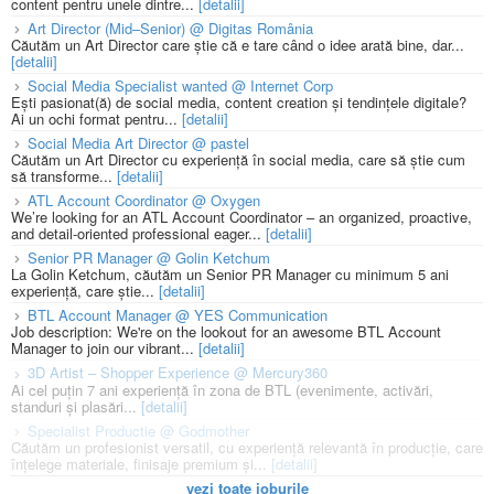
content pentru unele dintre...
[detalii]
Art Director (Mid–Senior) @ Digitas România
Căutăm un Art Director care știe că e tare când o idee arată bine, dar...
[detalii]
Social Media Specialist wanted @ Internet Corp
Ești pasionat(ă) de social media, content creation și tendințele digitale?
Ai un ochi format pentru...
[detalii]
Social Media Art Director @ pastel
Căutăm un Art Director cu experiență în social media, care să știe cum
să transforme...
[detalii]
ATL Account Coordinator @ Oxygen
We’re looking for an ATL Account Coordinator – an organized, proactive,
and detail-oriented professional eager...
[detalii]
Senior PR Manager @ Golin Ketchum
La Golin Ketchum, căutăm un Senior PR Manager cu minimum 5 ani
experiență, care știe...
[detalii]
BTL Account Manager @ YES Communication
Job description: We're on the lookout for an awesome BTL Account
Manager to join our vibrant...
[detalii]
3D Artist – Shopper Experience @ Mercury360
Ai cel puțin 7 ani experiență în zona de BTL (evenimente, activări,
standuri și plasări...
[detalii]
Specialist Productie @ Godmother
Căutăm un profesionist versatil, cu experiență relevantă în producție, care
înțelege materiale, finisaje premium și...
[detalii]
vezi toate joburile