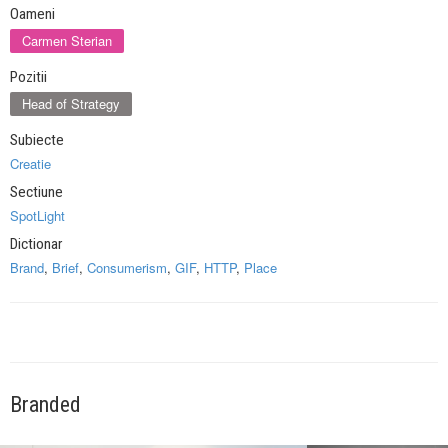
Oameni
Carmen Sterian
Pozitii
Head of Strategy
Subiecte
Creatie
Sectiune
SpotLight
Dictionar
Brand
,
Brief
,
Consumerism
,
GIF
,
HTTP
,
Place
Branded