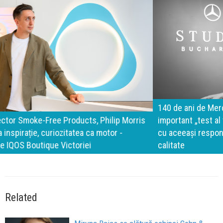
140 de ani de Mercedes-Benz. Ramona Pîrlog: Cel mai
important „test al timpului” este să inovăm constant, dar
cu aceeași responsabilitate față de oameni, siguranță și
calitate
Related