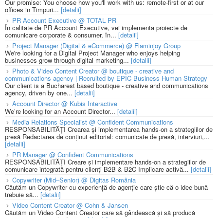
Our promise: You choose how you'll work with us: remote-first or at our
offices in Timpuri...
[detalii]
PR Account Executive @ TOTAL PR
În calitate de PR Account Executive, vei implementa proiecte de
comunicare corporate & consumer, în...
[detalii]
Project Manager (Digital & eCommerce) @ Flaminjoy Group
We're looking for a Digital Project Manager who enjoys helping
businesses grow through digital marketing...
[detalii]
Photo & Video Content Creator @ boutique - creative and
communications agency | Recruited by EPIC Business Human Strategy
Our client is a Bucharest based boutique - creative and communications
agency, driven by one...
[detalii]
Account Director @ Kubis Interactive
We’re looking for an Account Director...
[detalii]
Media Relations Specialist @ Confident Communications
RESPONSABILITĂȚI Crearea și implementarea hands-on a strategiilor de
presă Redactarea de conținut editorial: comunicate de presă, interviuri,...
[detalii]
PR Manager @ Confident Communications
RESPONSABILITĂȚI Creare și implementare hands-on a strategiilor de
comunicare integrată pentru clienți B2B & B2C Implicare activă...
[detalii]
Copywriter (Mid–Senior) @ Digitas România
Căutăm un Copywriter cu experiență de agenție care știe că o idee bună
trebuie să...
[detalii]
Video Content Creator @ Cohn & Jansen
Căutăm un Video Content Creator care să gândească și să producă