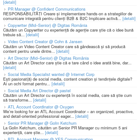
[detalii]
PR Manager @ Confident Communications
RESPONSABILITĂȚI Creare și implementare hands-on a strategiilor de
comunicare integrată pentru clienți B2B & B2C Implicare activă...
[detalii]
Copywriter (Mid–Senior) @ Digitas România
Căutăm un Copywriter cu experiență de agenție care știe că o idee bună
trebuie să...
[detalii]
Video Content Creator @ Cohn & Jansen
Căutăm un Video Content Creator care să gândească și să producă
content pentru unele dintre...
[detalii]
Art Director (Mid–Senior) @ Digitas România
Căutăm un Art Director care știe că e tare când o idee arată bine, dar...
[detalii]
Social Media Specialist wanted @ Internet Corp
Ești pasionat(ă) de social media, content creation și tendințele digitale?
Ai un ochi format pentru...
[detalii]
Social Media Art Director @ pastel
Căutăm un Art Director cu experiență în social media, care să știe cum
să transforme...
[detalii]
ATL Account Coordinator @ Oxygen
We’re looking for an ATL Account Coordinator – an organized, proactive,
and detail-oriented professional eager...
[detalii]
Senior PR Manager @ Golin Ketchum
La Golin Ketchum, căutăm un Senior PR Manager cu minimum 5 ani
experiență, care știe...
[detalii]
BTL Account Manager @ YES Communication