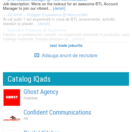
Job description: We're on the lookout for an awesome BTL Account
Manager to join our vibrant...
[detalii]
3D Artist – Shopper Experience @ Mercury360
Ai cel puțin 7 ani experiență în zona de BTL (evenimente, activări,
standuri și plasări...
[detalii]
Specialist Productie @ Godmother
Căutăm un profesionist versatil, cu experiență relevantă în producție, care
înțelege materiale, finisaje premium și...
[detalii]
vezi toate joburile
Adauga anunt de recrutare
Catalog IQads
Ghost Agency
Publicitate
Confident Communications
PR