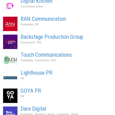
Digital Kitchen
Comunicare online
RAN Communication
,
Publicitate
PR
Backstage Production Group
Evenimente / BTL
Touch Communications
,
Publicitate
Evenimente / BTL
Lighthouse PR
PR
GOYA PR
PR
Dare Digital
,
,
Publicitate
Branding, design, packaging
Media