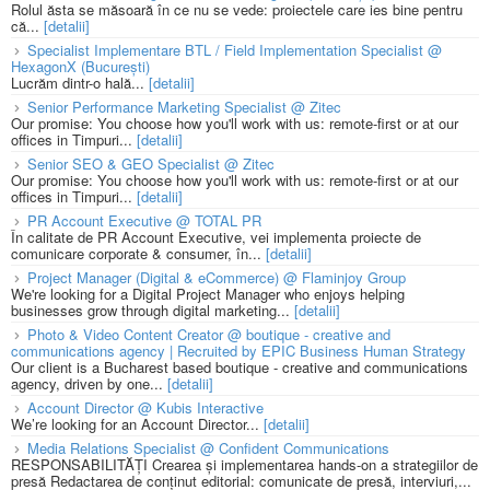
Rolul ăsta se măsoară în ce nu se vede: proiectele care ies bine pentru
că...
[detalii]
Specialist Implementare BTL / Field Implementation Specialist @
HexagonX (București)
Lucrăm dintr-o hală...
[detalii]
Senior Performance Marketing Specialist @ Zitec
Our promise: You choose how you'll work with us: remote-first or at our
offices in Timpuri...
[detalii]
Senior SEO & GEO Specialist @ Zitec
Our promise: You choose how you'll work with us: remote-first or at our
offices in Timpuri...
[detalii]
PR Account Executive @ TOTAL PR
În calitate de PR Account Executive, vei implementa proiecte de
comunicare corporate & consumer, în...
[detalii]
Project Manager (Digital & eCommerce) @ Flaminjoy Group
We're looking for a Digital Project Manager who enjoys helping
businesses grow through digital marketing...
[detalii]
Photo & Video Content Creator @ boutique - creative and
communications agency | Recruited by EPIC Business Human Strategy
Our client is a Bucharest based boutique - creative and communications
agency, driven by one...
[detalii]
Account Director @ Kubis Interactive
We’re looking for an Account Director...
[detalii]
Media Relations Specialist @ Confident Communications
RESPONSABILITĂȚI Crearea și implementarea hands-on a strategiilor de
presă Redactarea de conținut editorial: comunicate de presă, interviuri,...