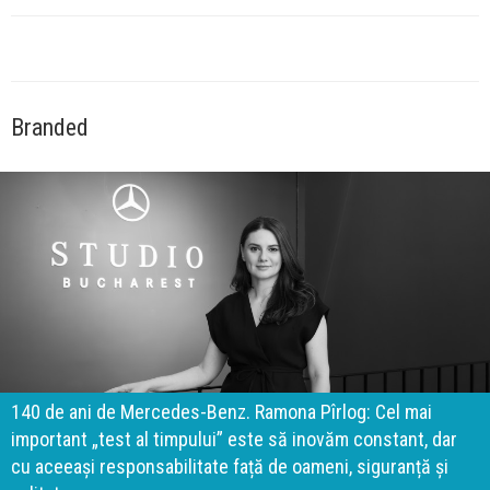
Branded
140 de ani de Mercedes-Benz. Ramona Pîrlog: Cel mai
important „test al timpului” este să inovăm constant, dar
cu aceeași responsabilitate față de oameni, siguranță și