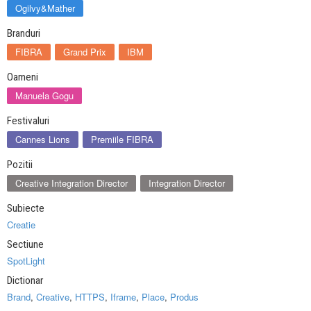
Ogilvy&Mather
Branduri
FIBRA
Grand Prix
IBM
Oameni
Manuela Gogu
Festivaluri
Cannes Lions
Premiile FIBRA
Pozitii
Creative Integration Director
Integration Director
Subiecte
Creatie
Sectiune
SpotLight
Dictionar
Brand
,
Creative
,
HTTPS
,
Iframe
,
Place
,
Produs