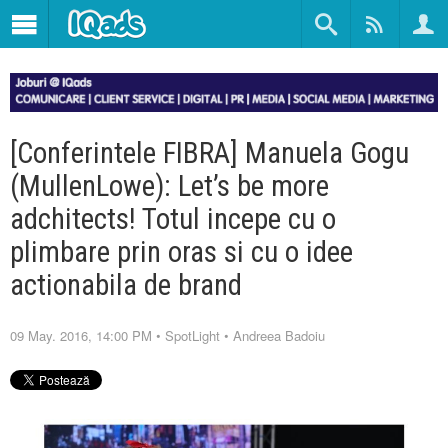
[Conferintele FIBRA] Manuela Gogu
(MullenLowe): Let’s be more
adchitects! Totul incepe cu o
plimbare prin oras si cu o idee
actionabila de brand
09 May. 2016, 14:00 PM
•
SpotLight
•
Andreea Badoiu