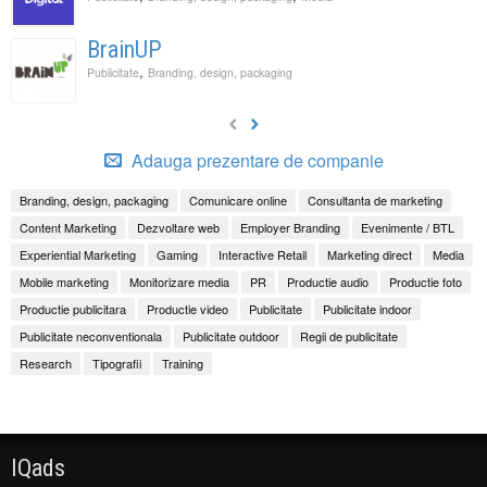
BrainUP
,
Publicitate
Branding, design, packaging
Adauga prezentare de companie
Branding, design, packaging
Comunicare online
Consultanta de marketing
Content Marketing
Dezvoltare web
Employer Branding
Evenimente / BTL
Experiential Marketing
Gaming
Interactive Retail
Marketing direct
Media
Mobile marketing
Monitorizare media
PR
Productie audio
Productie foto
Productie publicitara
Productie video
Publicitate
Publicitate indoor
Publicitate neconventionala
Publicitate outdoor
Regii de publicitate
Research
Tipografii
Training
IQads