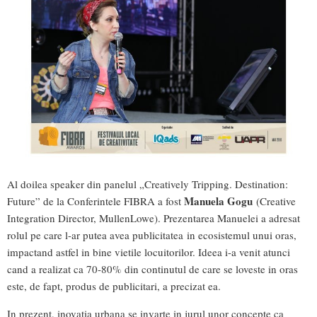
Al doilea speaker din panelul „Creatively Tripping. Destination:
Manuela Gogu
Future” de la Conferintele FIBRA a fost
(Creative
Integration Director, MullenLowe). Prezentarea Manuelei a adresat
rolul pe care l-ar putea avea publicitatea in ecosistemul unui oras,
impactand astfel in bine vietile locuitorilor. Ideea i-a venit atunci
cand a realizat ca 70-80% din continutul de care se loveste in oras
este, de fapt, produs de publicitari, a precizat ea.
In prezent, inovatia urbana se invarte in jurul unor concepte ca