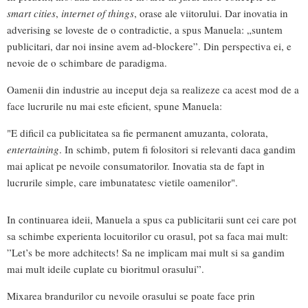
smart cities
,
internet of things
, orase ale viitorului. Dar inovatia in
adverising se loveste de o contradictie, a spus Manuela: „suntem
publicitari, dar noi insine avem ad-blockere”. Din perspectiva ei, e
nevoie de o schimbare de paradigma.
Oamenii din industrie au inceput deja sa realizeze ca acest mod de a
face lucrurile nu mai este eficient, spune Manuela:
"E dificil ca publicitatea sa fie permanent amuzanta, colorata,
entertaining
. In schimb, putem fi folositori si relevanti daca gandim
mai aplicat pe nevoile consumatorilor. Inovatia sta de fapt in
lucrurile simple, care imbunatatesc vietile oamenilor".
In continuarea ideii, Manuela a spus ca publicitarii sunt cei care pot
sa schimbe experienta locuitorilor cu orasul, pot sa faca mai mult:
”Let’s be more adchitects! Sa ne implicam mai mult si sa gandim
mai mult ideile cuplate cu bioritmul orasului”.
Mixarea brandurilor cu nevoile orasului se poate face prin