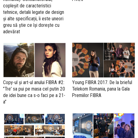
copleșit de caracteristici
tehnice, detalii legate de design
și alte specificații, îi este uneori
greu să știe ce își dorește cu
adevărat
Copy-ul și art-ul anului FIBRA #2:
Young FIBRA 2017. De la brieful
”Tre' sa pui pe masa cel putin 20
Telekom Romania, pana la Gala
de idei bune ca s-o faci pe a 21-
Premiilor FIBRA
a”