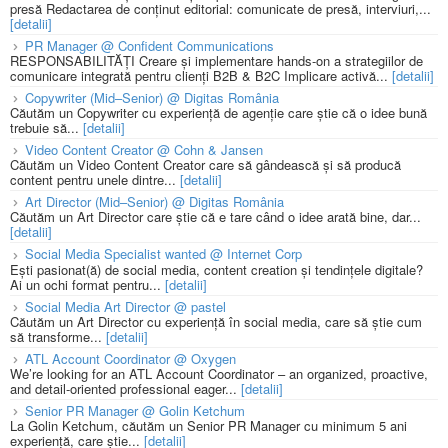
presă Redactarea de conținut editorial: comunicate de presă, interviuri,...
[detalii]
PR Manager @ Confident Communications
RESPONSABILITĂȚI Creare și implementare hands-on a strategiilor de
comunicare integrată pentru clienți B2B & B2C Implicare activă...
[detalii]
Copywriter (Mid–Senior) @ Digitas România
Căutăm un Copywriter cu experiență de agenție care știe că o idee bună
trebuie să...
[detalii]
Video Content Creator @ Cohn & Jansen
Căutăm un Video Content Creator care să gândească și să producă
content pentru unele dintre...
[detalii]
Art Director (Mid–Senior) @ Digitas România
Căutăm un Art Director care știe că e tare când o idee arată bine, dar...
[detalii]
Social Media Specialist wanted @ Internet Corp
Ești pasionat(ă) de social media, content creation și tendințele digitale?
Ai un ochi format pentru...
[detalii]
Social Media Art Director @ pastel
Căutăm un Art Director cu experiență în social media, care să știe cum
să transforme...
[detalii]
ATL Account Coordinator @ Oxygen
We’re looking for an ATL Account Coordinator – an organized, proactive,
and detail-oriented professional eager...
[detalii]
Senior PR Manager @ Golin Ketchum
La Golin Ketchum, căutăm un Senior PR Manager cu minimum 5 ani
experiență, care știe...
[detalii]