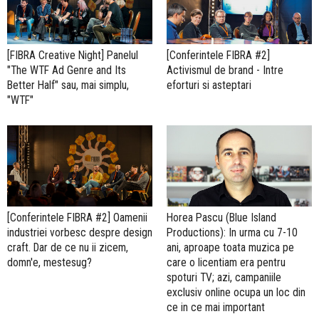
[FIBRA Creative Night] Panelul
[Conferintele FIBRA #2]
"The WTF Ad Genre and Its
Activismul de brand - Intre
Better Half" sau, mai simplu,
eforturi si asteptari
"WTF"
[Conferintele FIBRA #2] Oamenii
Horea Pascu (Blue Island
industriei vorbesc despre design
Productions): In urma cu 7-10
craft. Dar de ce nu ii zicem,
ani, aproape toata muzica pe
domn'e, mestesug?
care o licentiam era pentru
spoturi TV; azi, campaniile
exclusiv online ocupa un loc din
ce in ce mai important