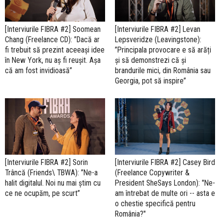
[Interviurile FIBRA #2] Soomean
[Interviurile FIBRA #2] Levan
Chang (Freelance CD): ”Dacă ar
Lepsveridze (Leavingstone):
fi trebuit să prezint aceeași idee
”Principala provocare e să arăți
în New York, nu aș fi reușit. Așa
și să demonstrezi că și
că am fost invidioasă”
brandurile mici, din România sau
Georgia, pot să inspire”
[Interviurile FIBRA #2] Sorin
[Interviurile FIBRA #2] Casey Bird
Trâncă (Friends\ TBWA): ”Ne-a
(Freelance Copywriter &
halit digitalul. Noi nu mai știm cu
President SheSays London): "Ne-
ce ne ocupăm, pe scurt”
am întrebat de multe ori -- asta e
o chestie specifică pentru
România?"