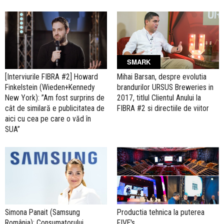
SMARK
[Interviurile FIBRA #2] Howard
Mihai Barsan, despre evolutia
Finkelstein (Wieden+Kennedy
brandurilor URSUS Breweries in
New York): ”Am fost surprins de
2017, titlul Clientul Anului la
cât de similară e publicitatea de
FIBRA #2 si directiile de viitor
aici cu cea pe care o văd în
SUA”
Simona Panait (Samsung
Productia tehnica la puterea
România): Consumatorului,
FIVE's