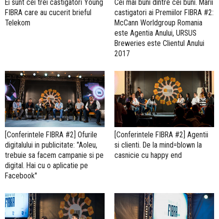
Ei sunt cei trei castigatori Young
Cei mai buni dintre cei buni. Marii
FIBRA care au cucerit brieful
castigatori ai Premiilor FIBRA #2:
Telekom
McCann Worldgroup Romania
este Agentia Anului, URSUS
Breweries este Clientul Anului
2017
[Conferintele FIBRA #2] Ofurile
[Conferintele FIBRA #2] Agentii
digitalului in publicitate: "Aoleu,
si clienti. De la mind=blown la
trebuie sa facem campanie si pe
casnicie cu happy end
digital. Hai cu o aplicatie pe
Facebook"