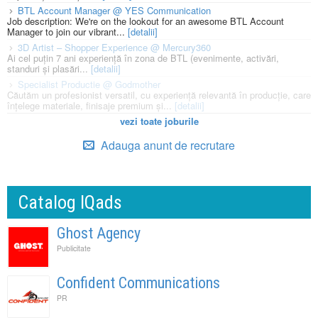
BTL Account Manager @ YES Communication
Job description: We're on the lookout for an awesome BTL Account
Manager to join our vibrant...
[detalii]
3D Artist – Shopper Experience @ Mercury360
Ai cel puțin 7 ani experiență în zona de BTL (evenimente, activări,
standuri și plasări...
[detalii]
Specialist Productie @ Godmother
Căutăm un profesionist versatil, cu experiență relevantă în producție, care
înțelege materiale, finisaje premium și...
[detalii]
vezi toate joburile
Adauga anunt de recrutare
Catalog IQads
Ghost Agency
Publicitate
Confident Communications
PR