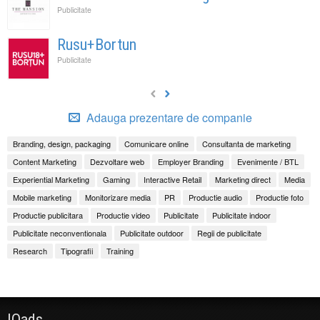
Publicitate
Rusu+Bortun
Publicitate
Adauga prezentare de companie
Branding, design, packaging
Comunicare online
Consultanta de marketing
Content Marketing
Dezvoltare web
Employer Branding
Evenimente / BTL
Experiential Marketing
Gaming
Interactive Retail
Marketing direct
Media
Mobile marketing
Monitorizare media
PR
Productie audio
Productie foto
Productie publicitara
Productie video
Publicitate
Publicitate indoor
Publicitate neconventionala
Publicitate outdoor
Regii de publicitate
Research
Tipografii
Training
IQads