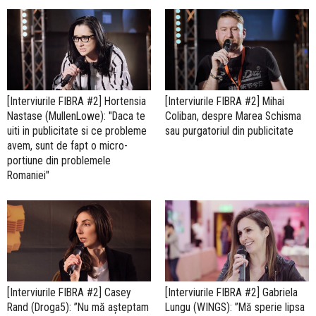
[Interviurile FIBRA #2] Hortensia
[Interviurile FIBRA #2] Mihai
Nastase (MullenLowe): "Daca te
Coliban, despre Marea Schisma
uiti in publicitate si ce probleme
sau purgatoriul din publicitate
avem, sunt de fapt o micro-
portiune din problemele
Romaniei"
[Interviurile FIBRA #2] Casey
[Interviurile FIBRA #2] Gabriela
Rand (Droga5): ”Nu mă așteptam
Lungu (WINGS): ”Mă sperie lipsa