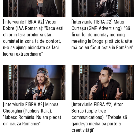
[Interviurile FIBRA #2] Victor
[Interviurile FIBRA #2] Matei
Dobre (IAA Romania): "Daca esti
Curtașu (GMP Advertising): ”Să
chior in tara orbilor si stai
fii un fel de monday morning
cumintel in zona ta de confort,
meeting la Droga și să zică: uite
n-o sa ajungi niciodata sa faci
mă ce au făcut ăștia în România”
lucruri extraordinare"
[Interviurile FIBRA #2] Mihnea
[Interviurile FIBRA #2] Aitor
Gheorghiu (Publicis Italia):
Borras (apple tree
”Iubesc România. Nu am plecat
communications): ”Trebuie să
din cauza României”
gândești media ca parte a
creativității”