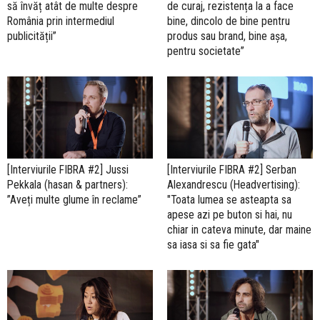
să învăț atât de multe despre
de curaj, rezistența la a face
România prin intermediul
bine, dincolo de bine pentru
publicității”
produs sau brand, bine așa,
pentru societate”
[Interviurile FIBRA #2] Jussi
[Interviurile FIBRA #2] Serban
Pekkala (hasan & partners):
Alexandrescu (Headvertising):
”Aveți multe glume în reclame”
"Toata lumea se asteapta sa
apese azi pe buton si hai, nu
chiar in cateva minute, dar maine
sa iasa si sa fie gata"