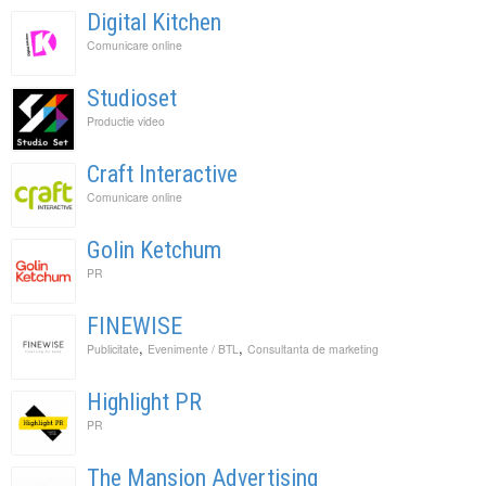
Digital Kitchen
Comunicare online
Studioset
Productie video
Craft Interactive
Comunicare online
Golin Ketchum
PR
FINEWISE
,
,
Publicitate
Evenimente / BTL
Consultanta de marketing
Highlight PR
PR
The Mansion Advertising