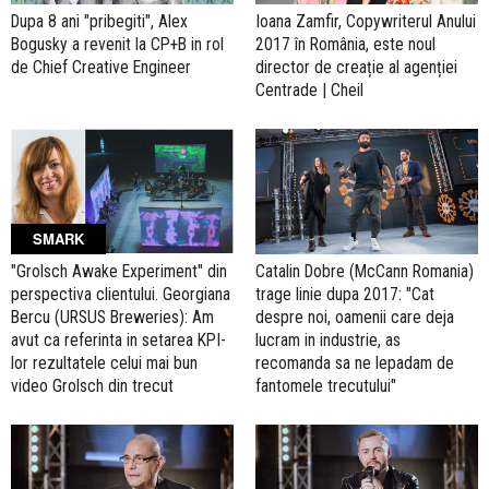
Dupa 8 ani "pribegiti", Alex
Ioana Zamfir, Copywriterul Anului
Bogusky a revenit la CP+B in rol
2017 în România, este noul
de Chief Creative Engineer
director de creație al agenției
Centrade | Cheil
SMARK
"Grolsch Awake Experiment" din
Catalin Dobre (McCann Romania)
perspectiva clientului. Georgiana
trage linie dupa 2017: "Cat
Bercu (URSUS Breweries): Am
despre noi, oamenii care deja
avut ca referinta in setarea KPI-
lucram in industrie, as
lor rezultatele celui mai bun
recomanda sa ne lepadam de
video Grolsch din trecut
fantomele trecutului"