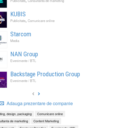
,
Publicitate
Consultanta de marketing
KUBIS
,
Publicitate
Comunicare online
Starcom
Media
NAN Group
Evenimente / BTL
Backstage Production Group
Evenimente / BTL
Adauga prezentare de companie
ing, design, packaging
Comunicare online
ltanta de marketing
Content Marketing
oltare web
Employer Branding
Evenimente / BTL