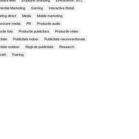
iential Marketing
Gaming
Interactive Retail
ting direct
Media
Mobile marketing
orizare media
PR
Productie audio
ctie foto
Productie publicitara
Productie video
citate
Publicitate indoor
Publicitate neconventionala
citate outdoor
Regii de publicitate
Research
rafii
Training