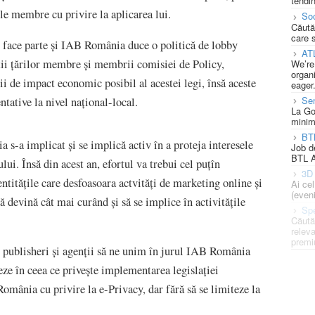
tendin
ele membre cu privire la aplicarea lui.
Soc
Căută
care 
r face parte și IAB România duce o politică de lobby
AT
șații țărilor membre și membrii comisiei de Policy,
We’re
organi
dii de impact economic posibil al acestei legi, însă aceste
eager
Se
entative la nivel național-local.
La Go
minim
BT
 s-a implicat și se implică activ în a proteja interesele
Job d
BTL A
ului. Însă din acest an, efortul va trebui cel puțîn
3D 
entitățile care desfoasoara actvități de marketing online și
Ai ce
(eveni
devină cât mai curând și să se implice în activitățile
Spe
Căută
releva
premi
ri, publisheri și agenții să ne unim în jurul IAB România
eze în ceea ce privește implementarea legislației
omânia cu privire la e-Privacy, dar fără să se limiteze la