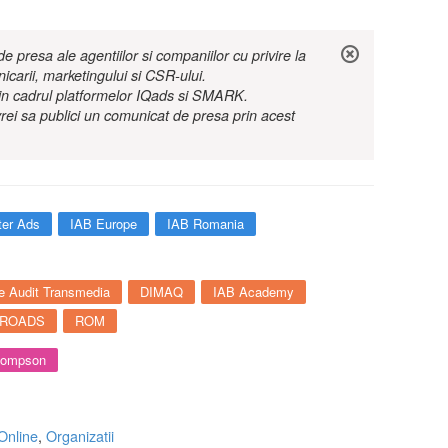
 presa ale agentiilor si companiilor cu privire la
nicarii, marketingului si CSR-ului.
r in cadrul platformelor IQads si SMARK.
rei sa publici un comunicat de presa prin acest
tter Ads
IAB Europe
IAB Romania
e Audit Transmedia
DIMAQ
IAB Academy
ROADS
ROM
hompson
Online
,
Organizatii