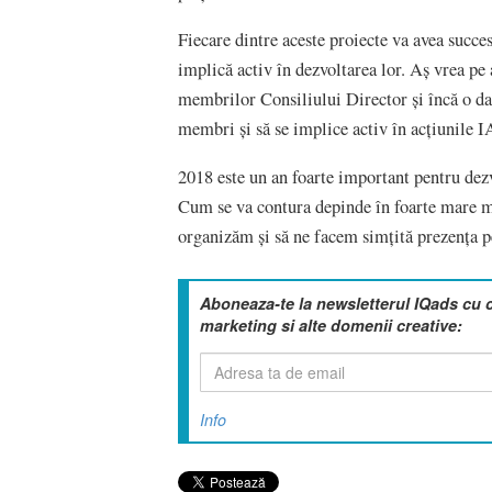
Fiecare dintre aceste proiecte va avea succes
implică activ în dezvoltarea lor. Aș vrea pe
membrilor Consiliului Director și încă o dată
membri și să se implice activ în acțiunile
2018 este un an foarte important pentru dezvo
Cum se va contura depinde în foarte mare mă
organizăm și să ne facem simțită prezența pe
Aboneaza-te la newsletterul IQads cu 
marketing si alte domenii creative:
Info