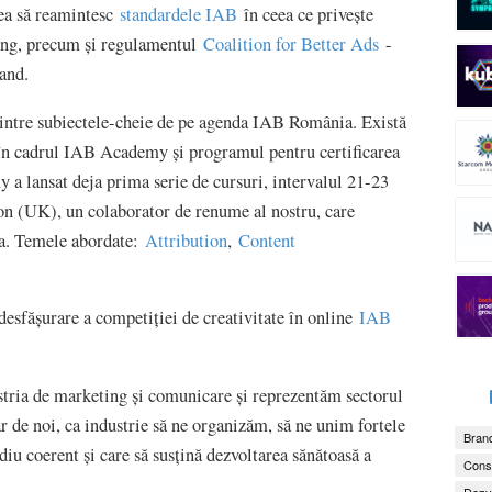
rea să reamintesc
standardele IAB
în ceea ce privește
ting, precum și regulamentul
Coalition for Better Ads
-
rand.
 dintre subiectele-cheie de pe agenda IAB România. Există
ă în cadrul IAB Academy și programul pentru certificarea
a lansat deja prima serie de cursuri, intervalul 21-23
on (UK), un colaborator de renume al nostru, care
ia. Temele abordate:
Attribution
,
Content
esfășurare a competiției de creativitate în online
IAB
stria de marketing și comunicare și reprezentăm sectorul
r de noi, ca industrie să ne organizăm, să ne unim fortele
Brand
iu coerent și care să susțină dezvoltarea sănătoasă a
Consu
Dezv