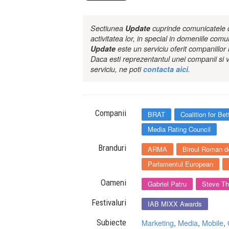
Sectiunea
Update
cuprinde comunicatele de
activitatea lor, in special in domeniile comu
Update
este un serviciu oferit companiilo
Daca esti reprezentantul unei companii si v
serviciu, ne poti
contacta aici
.
Companii
BRAT
Coalition for Be
Media Rating Council
Branduri
ARMA
Biroul Roman d
Parlamentul European
Oameni
Gabriel Patru
Steve T
Festivaluri
IAB MIXX Awards
Subiecte
Marketing
,
Media
,
Mobile
,