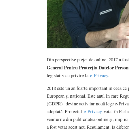
Din perspective pieței de online, 2017 a fost
General Pentru Protecția Datelor Person
legislativ cu privire la
e-Privacy
.
2018 este un an foarte important în ceea ce p
European și național. Este anul în care Re
(GDPR) devine activ iar nouă lege e-Privacy
adoptată. Proiectul
e-Privacy
votat în Parl
veniturile din publicitatea online și, implic
a fost votat acest nou Regulament, la difere