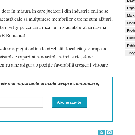
Exper
 doar în măsura în care jucătorii din industria online se
Marke
 această cale să mulțumesc membrilor care ne sunt alături,
Monit
 invit și pe cei care încă nu ni s-au alăturat să devină
Produ
 IAB România!
Publi
Publi
ltarea pieței online la nivel atât local cât și european.
Tipog
sură de capacitatea noastră, ca industrie, să ne
ntru a ne asigura o poziție favorabilă creșterii viitoare
cele mai importante articole despre comunicare,