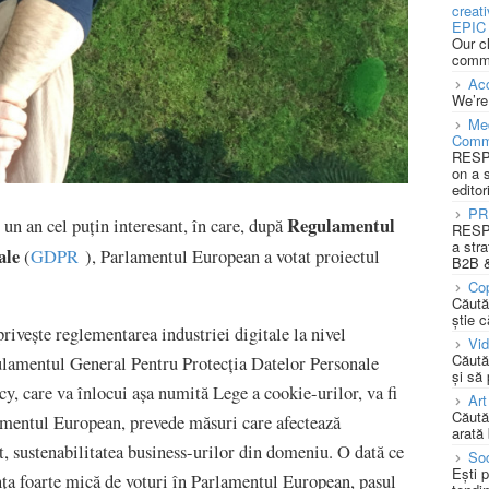
creat
EPIC 
Our c
commu
Acc
We’re
Med
Comm
RESPO
on a 
editor
PR
Regulamentul
 un an cel puțin interesant, în care, după
RESPO
a stra
ale
(
GDPR
), Parlamentul European a votat proiectul
B2B &
Cop
Căută
știe c
rivește reglementarea industriei digitale la nivel
Vi
Căută
gulamentul General Pentru Protecția Datelor Personale
și să
, care va înlocui așa numită Lege a cookie-urilor, va fi
Art
Căută
amentul European, prevede măsuri care afectează
arată 
it, sustenabilitatea business-urilor din domeniu. O dată ce
Soc
Ești 
nța foarte mică de voturi în Parlamentul European, pasul