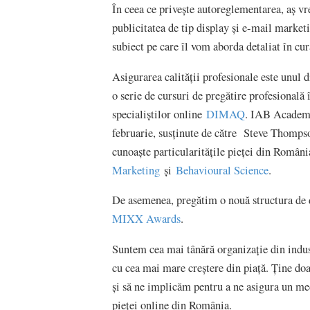
În ceea ce privește autoreglementarea, aș v
publicitatea de tip display și e-mail marke
subiect pe care îl vom aborda detaliat în cu
Asigurarea calității profesionale este unul
o serie de cursuri de pregătire profesional
specialiștilor online
DIMAQ
. IAB Academy 
februarie, susținute de către Steve Thomps
cunoaște particularitățile pieței din Român
Marketing
și
Behavioural Science
.
De asemenea, pregătim o nouă structura de d
MIXX Awards
.
Suntem cea mai tânără organizație din indu
cu cea mai mare creștere din piață. Ține doa
și să ne implicăm pentru a ne asigura un med
pieței online din România.