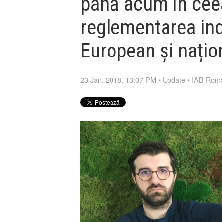
până acum în ceea
reglementarea indu
European și națio
23 Jan. 2018, 13:07 PM
•
Update
•
IAB Rom