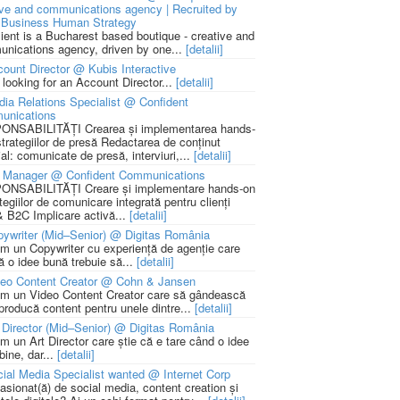
ive and communications agency | Recruited by
Business Human Strategy
lient is a Bucharest based boutique - creative and
nications agency, driven by one...
[detalii]
ount Director @ Kubis Interactive
 looking for an Account Director...
[detalii]
ia Relations Specialist @ Confident
unications
NSABILITĂȚI Crearea și implementarea hands-
strategiilor de presă Redactarea de conținut
ial: comunicate de presă, interviuri,...
[detalii]
 Manager @ Confident Communications
NSABILITĂȚI Creare și implementare hands-on
tegiilor de comunicare integrată pentru clienți
 B2C Implicare activă...
[detalii]
ywriter (Mid–Senior) @ Digitas România
m un Copywriter cu experiență de agenție care
ă o idee bună trebuie să...
[detalii]
deo Content Creator @ Cohn & Jansen
m un Video Content Creator care să gândească
 producă content pentru unele dintre...
[detalii]
 Director (Mid–Senior) @ Digitas România
m un Art Director care știe că e tare când o idee
bine, dar...
[detalii]
ial Media Specialist wanted @ Internet Corp
pasionat(ă) de social media, content creation și