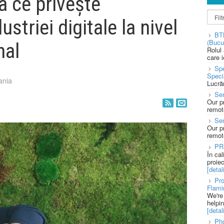
 ce privește
striei digitale la nivel
BT
(Bucu
nal
Rolul
care 
Spe
Speci
ania
Lucră
Sen
Our p
remote
Se
Our p
remote
PR
În ca
proie
[detali
Pro
Flami
We're
helpi
[detali
Pho