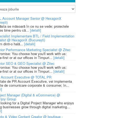
L Account Manager Senior @ HexagonX
rești)
 ăsta se măsoară în ce nu se vede: proiectele
ies bine pentru că...
[detalii]
cialist Implementare BTL / Field Implementation
alist @ HexagonX (București)
m dintr-o hală...
[detalii]
ior Performance Marketing Specialist @ Zitec
romise: You choose how you'll work with us:
-first or at our offices in Timpuri...
[detalii]
nior SEO & GEO Specialist @ Zitec
romise: You choose how you'll work with us:
-first or at our offices in Timpuri...
[detalii]
 Account Executive @ TOTAL PR
litate de PR Account Executive, vei implementa
cte de comunicare corporate & consumer, în...
i]
ject Manager (Digital & eCommerce) @
njoy Group
 looking for a Digital Project Manager who enjoys
ng businesses grow through digital marketing...
i]
to & Video Content Creator @ boutique -