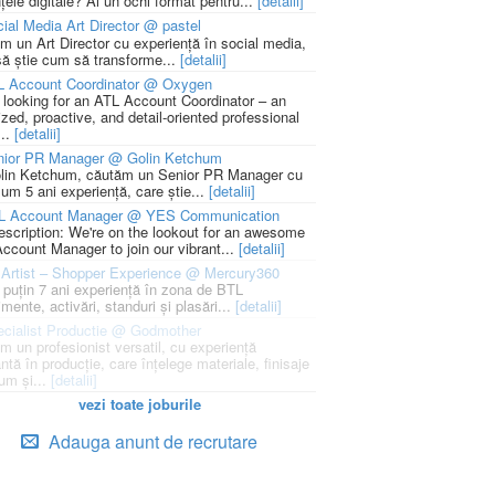
țele digitale? Ai un ochi format pentru...
[detalii]
ial Media Art Director @ pastel
m un Art Director cu experiență în social media,
să știe cum să transforme...
[detalii]
L Account Coordinator @ Oxygen
 looking for an ATL Account Coordinator – an
zed, proactive, and detail-oriented professional
...
[detalii]
nior PR Manager @ Golin Ketchum
lin Ketchum, căutăm un Senior PR Manager cu
um 5 ani experiență, care știe...
[detalii]
L Account Manager @ YES Communication
escription: We're on the lookout for an awesome
ccount Manager to join our vibrant...
[detalii]
Artist – Shopper Experience @ Mercury360
l puțin 7 ani experiență în zona de BTL
mente, activări, standuri și plasări...
[detalii]
cialist Productie @ Godmother
m un profesionist versatil, cu experiență
ntă în producție, care înțelege materiale, finisaje
um și...
[detalii]
vezi toate joburile
Adauga anunt de recrutare