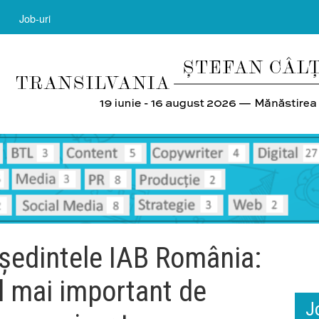
Job-uri
eședintele IAB România:
l mai important de
J