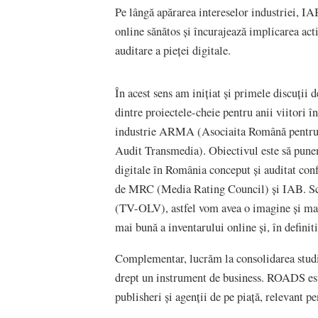
Pe lângă apărarea intereselor industriei, 
online sănătos și încurajează implicarea ac
auditare a pieței digitale.
În acest sens am inițiat și primele discuții 
dintre proiectele-cheie pentru anii viitori 
industrie ARMA (Asociaita Română pentru
Audit Transmedia). Obiectivul este să pune
digitale în România conceput și auditat con
de MRC (Media Rating Council) și IAB. Sco
(TV-OLV), astfel vom avea o imagine și mai cl
mai bună a inventarului online și, în definiti
Complementar, lucrăm la consolidarea stu
drept un instrument de business. ROADS este
publisheri și agenții de pe piață, relevant 