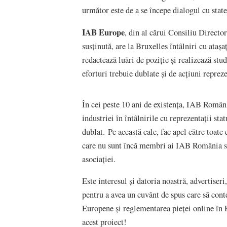
următor este de a se începe dialogul cu stat
IAB Europe
, din al cărui Consiliu Directo
susținută, are la Bruxelles întâlniri cu ata
redactează luări de poziție și realizează stu
eforturi trebuie dublate și de acțiuni reprez
În cei peste 10 ani de existența, IAB România
industriei în întâlnirile cu reprezentații stat
dublat. Pe această cale, fac apel către toate 
care nu sunt încă membri ai IAB România să 
asociației.
Este interesul și datoria noastră, advertise
pentru a avea un cuvânt de spus care să cont
Europene și reglementarea pieței online în R
acest proiect!