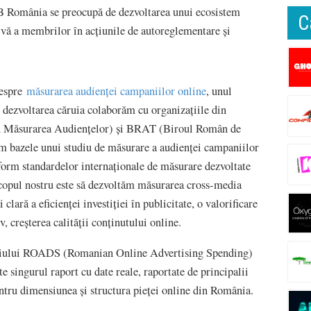
IAB România se preocupă de dezvoltarea unui ecosistem
C
tivă a membrilor în acțiunile de autoreglementare și
despre
măsurarea audienței campaniilor online
, unul
în dezvoltarea căruia colaborăm cu organizațiile din
 Măsurarea Audiențelor) și BRAT (Biroul Român de
m bazele unui studiu de măsurare a audienței campaniilor
form standardelor internaționale de măsurare dezvoltate
pul nostru este să dezvoltăm măsurarea cross-media
ară a eficienței investiției în publicitate, o valorificare
v, creșterea calității conținutului online.
diului ROADS (Romanian Online Advertising Spending)
 singurul raport cu date reale, raportate de principalii
pentru dimensiunea și structura pieței online din România.