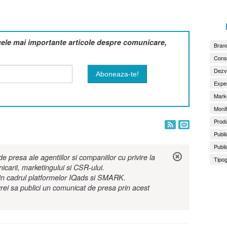
cele mai importante articole despre comunicare,
Brand
Consu
Dezv
Exper
Marke
Monit
Produ
Publi
Publi
 presa ale agentiilor si companiilor cu privire la
Tipog
nicarii, marketingului si CSR-ului.
r in cadrul platformelor IQads si SMARK.
rei sa publici un comunicat de presa prin acest