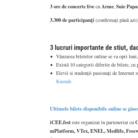
3 ore de concerte live
Arme
Suie Papa
cu
,
3.300 de participanți
(confirmați până azi)
3 lucruri importante de stiut, dac
Vânzarea biletelor online se va opri luni,
Există 10 categorii diferite de bilete, cu
Elevii si studenții pasionați de Internet s
Kuende
Ultimele bilete disponibile online se găses
iCEE.fest
O
este organizat în parteneriat cu
mPlatform, VTex, ENEL, Medlife, Freewh