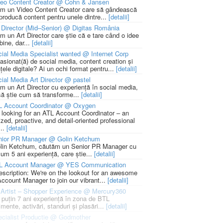
deo Content Creator @ Cohn & Jansen
m un Video Content Creator care să gândească
 producă content pentru unele dintre...
[detalii]
 Director (Mid–Senior) @ Digitas România
m un Art Director care știe că e tare când o idee
bine, dar...
[detalii]
ial Media Specialist wanted @ Internet Corp
pasionat(ă) de social media, content creation și
țele digitale? Ai un ochi format pentru...
[detalii]
ial Media Art Director @ pastel
m un Art Director cu experiență în social media,
să știe cum să transforme...
[detalii]
L Account Coordinator @ Oxygen
 looking for an ATL Account Coordinator – an
zed, proactive, and detail-oriented professional
...
[detalii]
nior PR Manager @ Golin Ketchum
lin Ketchum, căutăm un Senior PR Manager cu
um 5 ani experiență, care știe...
[detalii]
L Account Manager @ YES Communication
escription: We're on the lookout for an awesome
ccount Manager to join our vibrant...
[detalii]
Artist – Shopper Experience @ Mercury360
l puțin 7 ani experiență în zona de BTL
mente, activări, standuri și plasări...
[detalii]
cialist Productie @ Godmother