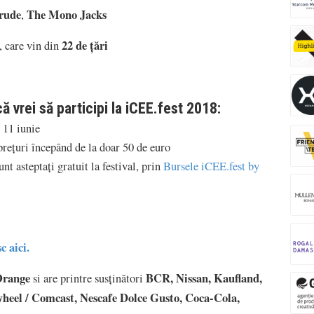
rude
The Mono Jacks
,
22 de țări
, care vin din
ă vrei să participi la iCEE.fest 2018:
 11 iunie
 prețuri începând de la doar 50 de euro
unt asteptați gratuit la festival, prin
Bursele iCEE.fest by
c aici.
range
BCR, Nissan, Kaufland,
si are printre susținători
eel / Comcast, Nescafe Dolce Gusto, Coca-Cola,