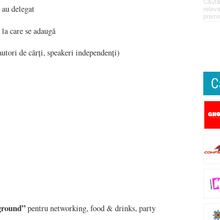
Căută
 au delegat
releva
premi
p la care se adaugă
utori de cărți, speakeri independenți)
C
ground”
pentru networking, food & drinks, party