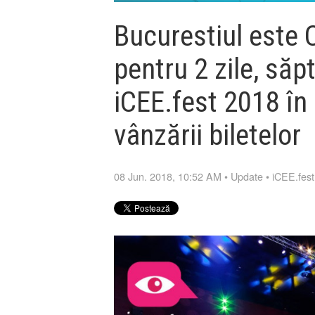
Bucurestiul este C
pentru 2 zile, săp
iCEE.fest 2018 în 
vânzării biletelor
08 Jun. 2018, 10:52 AM
•
Update
•
iCEE.fest