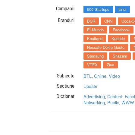
Companii
500 Startups
Enel
Branduri
BCR
CNN
Coca-C
El Mundo
Facebook
Kaufland
Kuende
Nescafe Dolce Gusto
Samsung
Shazam
VTEX
Ziua
Subiecte
BTL
,
Online
,
Video
Sectiune
Update
Dictionar
Advertising
,
Content
,
Face
Networking
,
Public
,
WWW