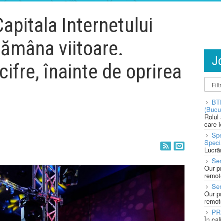
apitala Internetului
tămâna viitoare.
J
cifre, înainte de oprirea
BT
(Bucu
Rolul
care 
Spe
Speci
Lucră
Sen
Our p
remote
Se
Our p
remote
PR
În ca