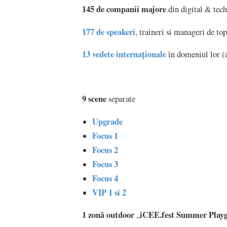
145 de companii majore
din digital & tech
177 de speakeri
, traineri si manageri de to
13 vedete internaționale
în domeniul lor (a
9 scene
separate
Upgrade
Focus 1
Focus 2
Focus 3
Focus 4
VIP 1 si 2
1 zonă outdoor
iCEE.fest Summer Play
„