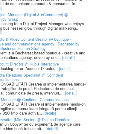
cte de comunicare corporate & consumer, în...
i]
ject Manager (Digital & eCommerce) @
njoy Group
 looking for a Digital Project Manager who enjoys
ng businesses grow through digital marketing...
i]
to & Video Content Creator @ boutique -
ive and communications agency | Recruited by
Business Human Strategy
lient is a Bucharest based boutique - creative and
nications agency, driven by one...
[detalii]
ount Director @ Kubis Interactive
 looking for an Account Director...
[detalii]
ia Relations Specialist @ Confident
unications
NSABILITĂȚI Crearea și implementarea hands-
strategiilor de presă Redactarea de conținut
ial: comunicate de presă, interviuri,...
[detalii]
 Manager @ Confident Communications
NSABILITĂȚI Creare și implementare hands-on
tegiilor de comunicare integrată pentru clienți
 B2C Implicare activă...
[detalii]
ywriter (Mid–Senior) @ Digitas România
m un Copywriter cu experiență de agenție care
ă o idee bună trebuie să...
[detalii]