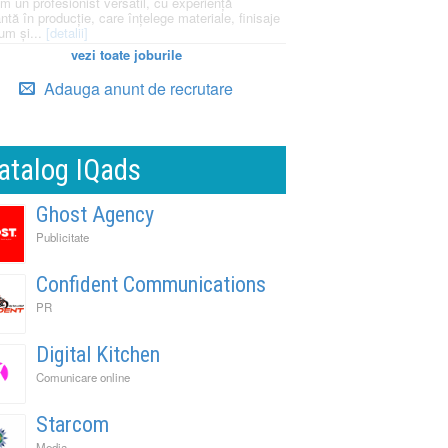
m un profesionist versatil, cu experiență
ntă în producție, care înțelege materiale, finisaje
um și...
[detalii]
vezi toate joburile
Adauga anunt de recrutare
atalog IQads
Ghost Agency
Publicitate
Confident Communications
PR
Digital Kitchen
Comunicare online
Starcom
Media