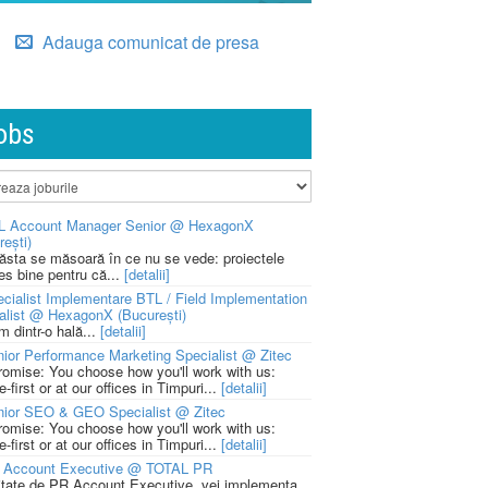
Adauga comunicat de presa
obs
L Account Manager Senior @ HexagonX
rești)
 ăsta se măsoară în ce nu se vede: proiectele
ies bine pentru că...
[detalii]
cialist Implementare BTL / Field Implementation
alist @ HexagonX (București)
m dintr-o hală...
[detalii]
ior Performance Marketing Specialist @ Zitec
romise: You choose how you'll work with us:
-first or at our offices in Timpuri...
[detalii]
nior SEO & GEO Specialist @ Zitec
romise: You choose how you'll work with us:
-first or at our offices in Timpuri...
[detalii]
 Account Executive @ TOTAL PR
litate de PR Account Executive, vei implementa