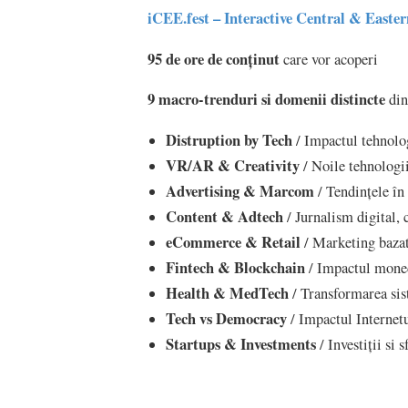
iCEE.fest – Interactive Central & Easter
95 de ore de conținut
care vor acoperi
9 macro-trenduri si domenii distincte
din
Distruption by Tech
/ Impactul tehnolog
VR/AR & Creativity
/ Noile tehnologi
Advertising & Marcom
/ Tendințele în
Content & Adtech
/ Jurnalism digital, 
eCommerce & Retail
/ Marketing bazat
Fintech & Blockchain
/ Impactul monede
Health & MedTech
/ Transformarea sis
Tech vs Democracy
/ Impactul Internetu
Startups & Investments
/ Investiții si