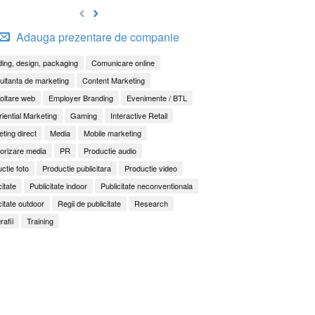
Adauga prezentare de companie
ing, design, packaging
Comunicare online
ltanta de marketing
Content Marketing
oltare web
Employer Branding
Evenimente / BTL
iential Marketing
Gaming
Interactive Retail
ting direct
Media
Mobile marketing
orizare media
PR
Productie audio
ctie foto
Productie publicitara
Productie video
citate
Publicitate indoor
Publicitate neconventionala
citate outdoor
Regii de publicitate
Research
rafii
Training