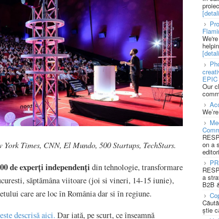
proie
[detali
Pro
Flami
We're
helpi
[detali
Pho
creat
EPIC 
Our c
commu
Acc
We’re
Med
Comm
RESPO
w York Times, CNN, El Mundo, 500 Startups, TechStars.
on a 
editor
PR
00 de experți independenți
din tehnologie, transformare
RESPO
a stra
curesti, săptămâna viitoare (joi si vineri, 14-15 iunie),
B2B &
etului care are loc în România dar si în regiune.
Cop
Căută
știe c
este descrisă aici.
Dar iată, pe scurt, ce înseamnă