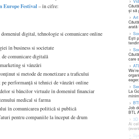
Vi
n Europe Festival
Căută
– în cifre:
și să
Art
Căută
arată 
Soc
 domeniul digital, tehnologie si comunicare online
Ești 
tendin
iei în business si societate
Soc
Căută
i de comunicare digitală
care 
 marketing si vânzări
AT
We’re
conținut si metode de monetizare a traficului
organi
eager
 pe performanță si tehnici de vânzări online
Se
lor si băncilor virtuale în domeniul financiar
La Go
minim
temului medical si farma
BT
Job d
lui în comunicarea politică si publică
BTL A
 sfaturi pentru companiile la început de drum
3D 
Ai ce
(eveni
Spe