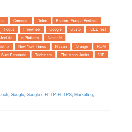
ola
Comcast
Dolce
Eastern Europe Festival
Focus
Freewheel
Google
Gusto
iCEE.fest
MedLife
mPlatform
Nescafé
Netflix
New York Times
Nissan
Orange
ROM
Suie Paparude
Techstars
The Mono Jacks
VIP
book
,
Google
,
Google+
,
HTTP
,
HTTPS
,
Marketing
,