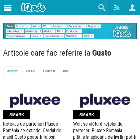
Articole care fac referire la
Gusto
Articole
Creatii
Podcast
Info
SMARK
SMARK
Rețeaua de parteneri Pluxee
Wolt se alătură rețelei de
România se extinde. Cardul de
parteneri Pluxee România –
masă Gusto poate fi folosit
plățile în aplicația de livrări pot fi