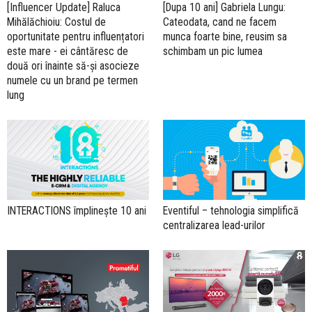
[Influencer Update] Raluca
[Dupa 10 ani] Gabriela Lungu:
Mihălăchioiu: Costul de
Cateodata, cand ne facem
oportunitate pentru influențatori
munca foarte bine, reusim sa
este mare - ei cântăresc de
schimbam un pic lumea
două ori înainte să-și asocieze
numele cu un brand pe termen
lung
INTERACTIONS împlineşte 10 ani
Eventiful – tehnologia simplifică
centralizarea lead-urilor