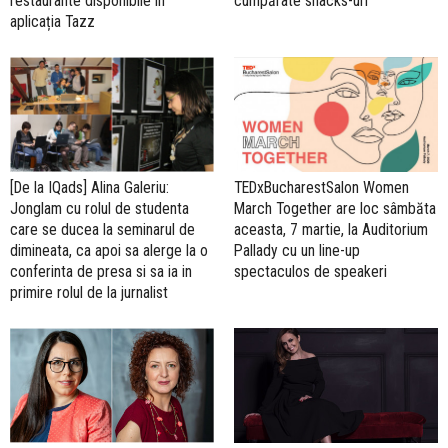
restaurante disponibile în
cumpărate snacks-uri
aplicația Tazz
[De la IQads] Alina Galeriu:
TEDxBucharestSalon Women
Jonglam cu rolul de studenta
March Together are loc sâmbăta
care se ducea la seminarul de
aceasta, 7 martie, la Auditorium
dimineata, ca apoi sa alerge la o
Pallady cu un line-up
conferinta de presa si sa ia in
spectaculos de speakeri
primire rolul de la jurnalist