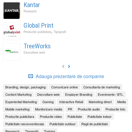
Kantar
Research
Global Print
,
Productie publicitara
Tipografii
TreeWorks
Dezvoltare web
Adauga prezentare de companie
Branding, design, packaging
Comunicare online
Consultanta de marketing
Content Marketing
Dezvoltare web
Employer Branding
Evenimente / BTL
Experiential Marketing
Gaming
Interactive Retail
Marketing direct
Media
Mobile marketing
Monitorizare media
PR
Productie audio
Productie foto
Productie publicitara
Productie video
Publicitate
Publicitate indoor
Publicitate neconventionala
Publicitate outdoor
Regii de publicitate
Research
Tipografii
Training