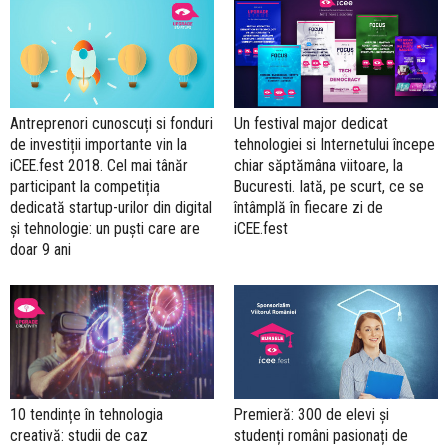
Antreprenori cunoscuți si fonduri
Un festival major dedicat
de investiții importante vin la
tehnologiei si Internetului începe
iCEE.fest 2018. Cel mai tânăr
chiar săptămâna viitoare, la
participant la competiția
Bucuresti. Iată, pe scurt, ce se
dedicată startup-urilor din digital
întâmplă în fiecare zi de
și tehnologie: un puști care are
iCEE.fest
doar 9 ani
10 tendințe în tehnologia
Premieră: 300 de elevi și
creativă: studii de caz
studenți români pasionați de