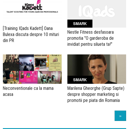
SMARK
[Training IQads Kadett] Oana
Nestle Fitness desfasoara
Bulexa discuta despre 10 mituri
promotia "O garderoba de
din PR
invidiat pentru silueta ta!"
SMARK
Neconventionale ca la mama
Marilena Gheorghe (Grup Sapte)
acasa
despre shopper marketing si
promotii pe piata din Romania
»