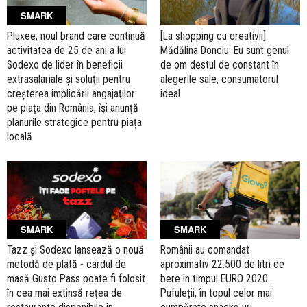
SMARK
Pluxee, noul brand care continuă
[La shopping cu creativii]
activitatea de 25 de ani a lui
Mădălina Donciu: Eu sunt genul
Sodexo de lider în beneficii
de om destul de constant în
extrasalariale şi soluţii pentru
alegerile sale, consumatorul
creşterea implicării angajaţilor
ideal
pe piața din România, își anunță
planurile strategice pentru piața
locală
SMARK
SMARK
Tazz și Sodexo lansează o nouă
Românii au comandat
metodă de plată - cardul de
aproximativ 22.500 de litri de
masă Gusto Pass poate fi folosit
bere în timpul EURO 2020.
în cea mai extinsă rețea de
Pufuleții, în topul celor mai