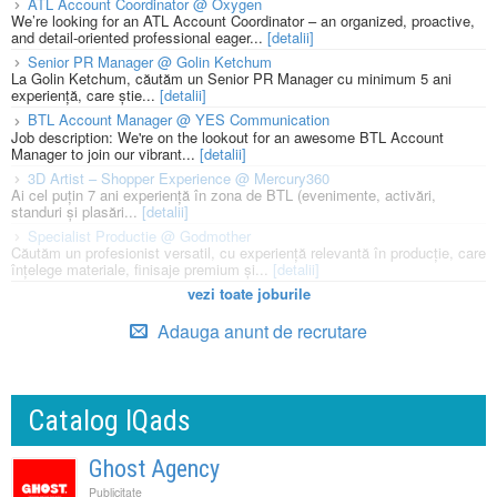
ATL Account Coordinator @ Oxygen
We’re looking for an ATL Account Coordinator – an organized, proactive,
and detail-oriented professional eager...
[detalii]
Senior PR Manager @ Golin Ketchum
La Golin Ketchum, căutăm un Senior PR Manager cu minimum 5 ani
experiență, care știe...
[detalii]
BTL Account Manager @ YES Communication
Job description: We're on the lookout for an awesome BTL Account
Manager to join our vibrant...
[detalii]
3D Artist – Shopper Experience @ Mercury360
Ai cel puțin 7 ani experiență în zona de BTL (evenimente, activări,
standuri și plasări...
[detalii]
Specialist Productie @ Godmother
Căutăm un profesionist versatil, cu experiență relevantă în producție, care
înțelege materiale, finisaje premium și...
[detalii]
vezi toate joburile
Adauga anunt de recrutare
Catalog IQads
Ghost Agency
Publicitate