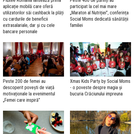
Pluxee România lansează prima
Peste 400 de părinți au
aplicație mobilă care oferă
participat la cel mai mare
utilizatorilor săi cashback la plăți
„Maraton al Nutriției”, conferința
cu cardurile de beneficii
Social Moms dedicată sănătății
extrasalariale, dar și cu cele
familiei
bancare personale
Peste 200 de femei au
Xmas Kids Party by Social Moms
descoperit povești de viață
- o poveste despre magia și
motivaționale la evenimentul
bucuria Crăciunului impreuna
„Femei care inspiră”