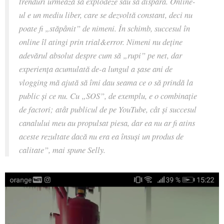
trenduri urmează să explodeze sau să dispara. Online-
ul e un mediu liber, care se dezvoltă constant, deci nu
poate fi „stăpânit” de nimeni. În schimb, succesul în
online îl atingi prin trial&error. Nimeni nu deține
adevărul absolut despre cum să „rupi” pe net, dar
experiența acumulată de-a lungul a șase ani de
vlogging mă ajută să îmi dau seama ce o să prindă la
public și ce nu. Cu „SOS”, de exemplu, e o combinație
de factori; atât publicul de pe YouTube, cât și succesul
canalului meu au propulsat piesa, dar ea nu ar fi atins
aceste rezultate dacă nu era ea însuși un produs de
calitate”, mai spune Selly.