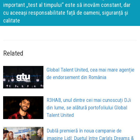
important „test al timpului” este să inovăm constant, dar
cu aceeași responsabilitate față de oameni, siguranță și
calitate
Related
Global Talent United, cea mai mare agenție
de endorsement din România
R3HAB, unul dintre cei mai cunoscuți DJi
din lume, se alătură portofoliului Global
Talent United
Dublă premieră în noua campanie de
imagine Lidl: Duetul între Carla's Dreams &