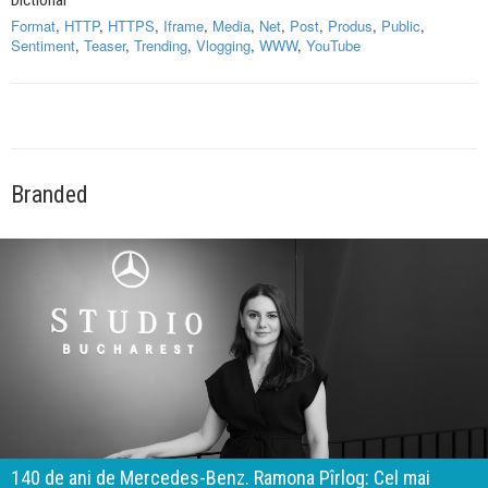
Format
,
HTTP
,
HTTPS
,
Iframe
,
Media
,
Net
,
Post
,
Produs
,
Public
,
Sentiment
,
Teaser
,
Trending
,
Vlogging
,
WWW
,
YouTube
Branded
140 de ani de Mercedes-Benz. Ramona Pîrlog: Cel mai