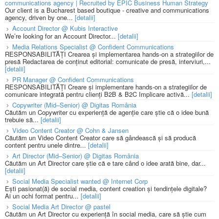
communications agency | Recruited by EPIC Business Human Strategy
Our client is a Bucharest based boutique - creative and communications
agency, driven by one...
[detalii]
Account Director @ Kubis Interactive
We’re looking for an Account Director...
[detalii]
Media Relations Specialist @ Confident Communications
RESPONSABILITĂȚI Crearea și implementarea hands-on a strategiilor de
presă Redactarea de conținut editorial: comunicate de presă, interviuri,...
[detalii]
PR Manager @ Confident Communications
RESPONSABILITĂȚI Creare și implementare hands-on a strategiilor de
comunicare integrată pentru clienți B2B & B2C Implicare activă...
[detalii]
Copywriter (Mid–Senior) @ Digitas România
Căutăm un Copywriter cu experiență de agenție care știe că o idee bună
trebuie să...
[detalii]
Video Content Creator @ Cohn & Jansen
Căutăm un Video Content Creator care să gândească și să producă
content pentru unele dintre...
[detalii]
Art Director (Mid–Senior) @ Digitas România
Căutăm un Art Director care știe că e tare când o idee arată bine, dar...
[detalii]
Social Media Specialist wanted @ Internet Corp
Ești pasionat(ă) de social media, content creation și tendințele digitale?
Ai un ochi format pentru...
[detalii]
Social Media Art Director @ pastel
Căutăm un Art Director cu experiență în social media, care să știe cum