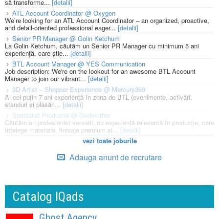
să transforme...
[detalii]
ATL Account Coordinator @ Oxygen
We’re looking for an ATL Account Coordinator – an organized, proactive,
and detail-oriented professional eager...
[detalii]
Senior PR Manager @ Golin Ketchum
La Golin Ketchum, căutăm un Senior PR Manager cu minimum 5 ani
experiență, care știe...
[detalii]
BTL Account Manager @ YES Communication
Job description: We're on the lookout for an awesome BTL Account
Manager to join our vibrant...
[detalii]
3D Artist – Shopper Experience @ Mercury360
Ai cel puțin 7 ani experiență în zona de BTL (evenimente, activări,
standuri și plasări...
[detalii]
Specialist Productie @ Godmother
Căutăm un profesionist versatil, cu experiență relevantă în producție, care
înțelege materiale, finisaje premium și...
[detalii]
vezi toate joburile
Adauga anunt de recrutare
Catalog IQads
Ghost Agency