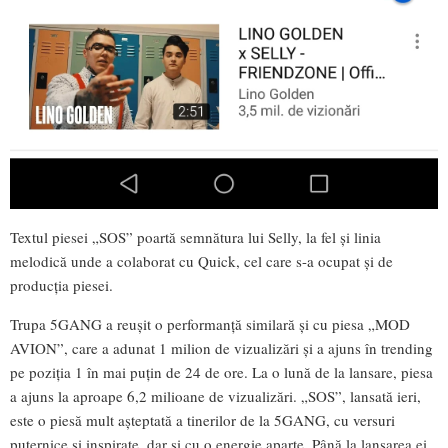
Textul piesei „SOS” poartă semnătura lui Selly, la fel și linia
melodică unde a colaborat cu Quick, cel care s-a ocupat și de
producția piesei.
Trupa 5GANG a reușit o performanță similară și cu piesa „MOD
AVION”, care a adunat 1 milion de vizualizări și a ajuns în trending
pe poziția 1 în mai puțin de 24 de ore. La o lună de la lansare, piesa
a ajuns la aproape 6,2 milioane de vizualizări. „SOS”, lansată ieri,
este o piesă mult așteptată a tinerilor de la 5GANG, cu versuri
puternice și inspirate, dar și cu o energie aparte. Până la lansarea ei,