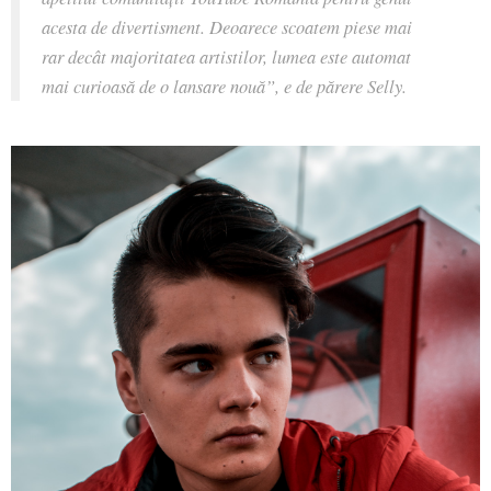
acesta de divertisment. Deoarece scoatem piese mai
rar decât majoritatea artistilor, lumea este automat
mai curioasă de o lansare nouă”, e de părere Selly.