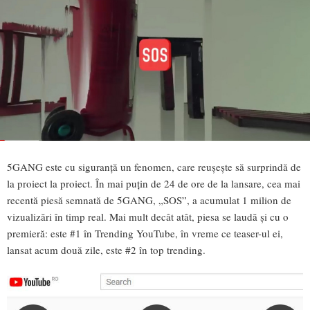
5GANG este cu siguranță un fenomen, care reușește să surprindă de
la proiect la proiect. În mai puțin de 24 de ore de la lansare, cea mai
recentă piesă semnată de 5GANG, „SOS”, a acumulat 1 milion de
vizualizări în timp real. Mai mult decât atât, piesa se laudă și cu o
premieră: este #1 în Trending YouTube, în vreme ce teaser-ul ei,
lansat acum două zile, este #2 în top trending.