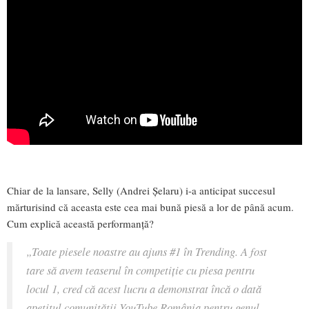
Chiar de la lansare, Selly (Andrei Șelaru) i-a anticipat succesul
mărturisind că aceasta este cea mai bună piesă a lor de până acum.
Cum explică această performanță?
„Toate piesele noastre au ajuns #1 în Trending. A fost
tare să avem teaserul în competiție cu piesa pentru
locul 1, cred că acest lucru a demonstrat încă o dată
apetitul comunității YouTube România pentru genul