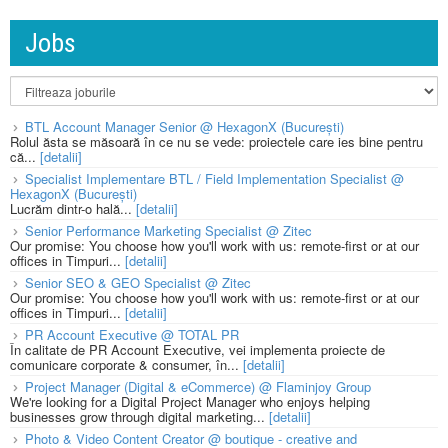
Jobs
BTL Account Manager Senior @ HexagonX (București)
Rolul ăsta se măsoară în ce nu se vede: proiectele care ies bine pentru
că...
[detalii]
Specialist Implementare BTL / Field Implementation Specialist @
HexagonX (București)
Lucrăm dintr-o hală...
[detalii]
Senior Performance Marketing Specialist @ Zitec
Our promise: You choose how you'll work with us: remote-first or at our
offices in Timpuri...
[detalii]
Senior SEO & GEO Specialist @ Zitec
Our promise: You choose how you'll work with us: remote-first or at our
offices in Timpuri...
[detalii]
PR Account Executive @ TOTAL PR
În calitate de PR Account Executive, vei implementa proiecte de
comunicare corporate & consumer, în...
[detalii]
Project Manager (Digital & eCommerce) @ Flaminjoy Group
We're looking for a Digital Project Manager who enjoys helping
businesses grow through digital marketing...
[detalii]
Photo & Video Content Creator @ boutique - creative and