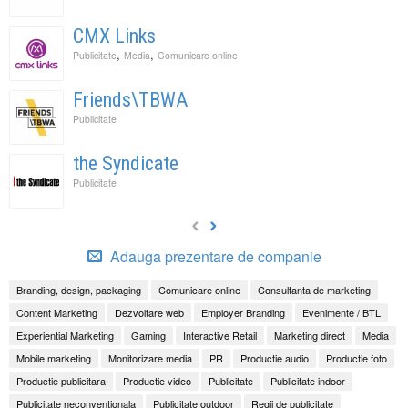
CMX Links
,
,
Publicitate
Media
Comunicare online
Friends\TBWA
Publicitate
the Syndicate
Publicitate
Adauga prezentare de companie
Branding, design, packaging
Comunicare online
Consultanta de marketing
Content Marketing
Dezvoltare web
Employer Branding
Evenimente / BTL
Experiential Marketing
Gaming
Interactive Retail
Marketing direct
Media
Mobile marketing
Monitorizare media
PR
Productie audio
Productie foto
Productie publicitara
Productie video
Publicitate
Publicitate indoor
Publicitate neconventionala
Publicitate outdoor
Regii de publicitate