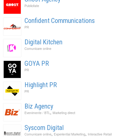
Publicitate
Confident Communications
PR
Digital Kitchen
Comunicare online
GOYA PR
PR
Highlight PR
PR
Biz Agency
,
Evenimente / BTL
Marketing direct
Syscom Digital
,
,
Comunicare online
Experiential Marketing
Interactive Retail