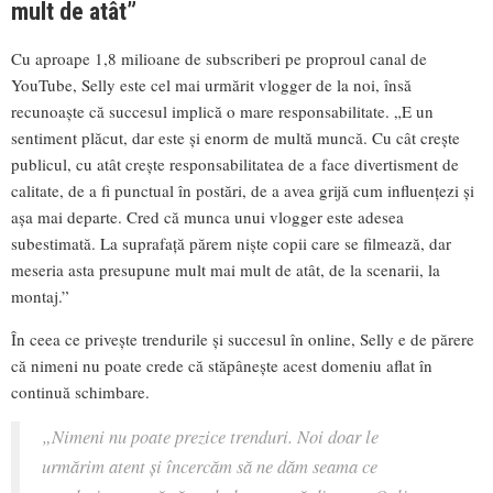
mult de atât”
Cu aproape 1,8 milioane de subscriberi pe proproul canal de
YouTube, Selly este cel mai urmărit vlogger de la noi, însă
recunoaște că succesul implică o mare responsabilitate. „E un
sentiment plăcut, dar este și enorm de multă muncă. Cu cât crește
publicul, cu atât crește responsabilitatea de a face divertisment de
calitate, de a fi punctual în postări, de a avea grijă cum influențezi și
așa mai departe. Cred că munca unui vlogger este adesea
subestimată. La suprafață părem niște copii care se filmează, dar
meseria asta presupune mult mai mult de atât, de la scenarii, la
montaj.”
În ceea ce privește trendurile și succesul în online, Selly e de părere
că nimeni nu poate crede că stăpânește acest domeniu aflat în
continuă schimbare.
„Nimeni nu poate prezice trenduri. Noi doar le
urmărim atent și încercăm să ne dăm seama ce