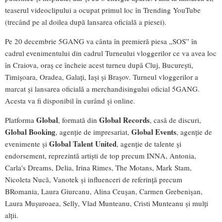
teaserul videoclipului a ocupat primul loc în Trending YouTube
(trecând pe al doilea după lansarea oficială a piesei).
Pe 20 decembrie 5GANG va cânta în premieră piesa „SOS” în
cadrul evenimentului din cadrul Turneului vloggerilor ce va avea loc
în Craiova, oraș ce încheie acest turneu după Cluj, București,
Timișoara, Oradea, Galați, Iași și Brașov. Turneul vloggerilor a
marcat și lansarea oficială a merchandisingului oficial 5GANG.
Acesta va fi disponibil în curând și online.
Global
Global Records
Platforma
, formată din
, casă de discuri,
Global Booking
Global Events
, agenție de impresariat,
, agenție de
Global Talent United
evenimente și
, agenție de talente și
endorsement, reprezintă artiști de top precum INNA, Antonia,
Carla's Dreams, Delia, Irina Rimes, The Motans, Mark Stam,
Nicoleta Nucă, Vanotek și influenceri de referință precum
BRomania, Laura Giurcanu, Alina Ceușan, Carmen Grebenișan,
Laura Mușuroaea, Selly, Vlad Munteanu, Cristi Munteanu și mulți
alții.