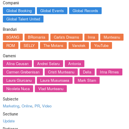
Companii
Global Booking
Global Events
Global Records
Global Talent United
Branduri
5GANG
BRomania
Carla's Dreams
Inna
Munteanu
ROM
SELLY
The Motans
Vanotek
YouTube
Oameni
Alina Ceusan
Andrei Selaru
Antonia
Carmen Grebenisan
Cristi Munteanu
Delia
Irina Rimes
Laura Giurcanu
Laura Musuroaea
Mark Stam
Nicoleta Nuca
Vlad Munteanu
Subiecte
Marketing
,
Online
,
PR
,
Video
Sectiune
Update
Dictionar