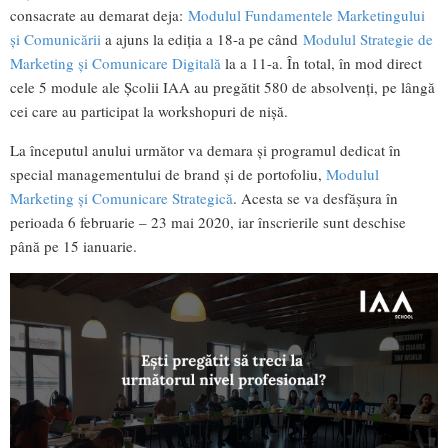
consacrate au demarat deja:
Modulul Fundamentele Marketingului
și Comunicării
a ajuns la ediția a 18-a pe când
Modulul Strategie de
Marketing și Comunicare Digitală
la a 11-a. În total, în mod direct
cele 5 module ale Școlii IAA au pregătit 580 de absolvenți, pe lângă
cei care au participat la workshopuri de nișă.
La începutul anului următor va demara și programul dedicat în
special managementului de brand și de portofoliu,
Modulul
Marketing și Comunicare Strategică
. Acesta se va desfășura în
perioada 6 februarie – 23 mai 2020, iar înscrierile sunt deschise
până pe 15 ianuarie.