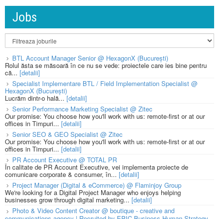
Jobs
BTL Account Manager Senior @ HexagonX (București)
Rolul ăsta se măsoară în ce nu se vede: proiectele care ies bine pentru
că...
[detalii]
Specialist Implementare BTL / Field Implementation Specialist @
HexagonX (București)
Lucrăm dintr-o hală...
[detalii]
Senior Performance Marketing Specialist @ Zitec
Our promise: You choose how you'll work with us: remote-first or at our
offices in Timpuri...
[detalii]
Senior SEO & GEO Specialist @ Zitec
Our promise: You choose how you'll work with us: remote-first or at our
offices in Timpuri...
[detalii]
PR Account Executive @ TOTAL PR
În calitate de PR Account Executive, vei implementa proiecte de
comunicare corporate & consumer, în...
[detalii]
Project Manager (Digital & eCommerce) @ Flaminjoy Group
We're looking for a Digital Project Manager who enjoys helping
businesses grow through digital marketing...
[detalii]
Photo & Video Content Creator @ boutique - creative and
communications agency | Recruited by EPIC Business Human Strategy