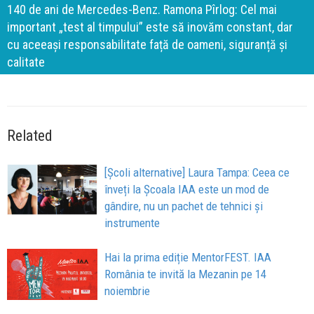
140 de ani de Mercedes-Benz. Ramona Pîrlog: Cel mai
important „test al timpului” este să inovăm constant, dar
cu aceeași responsabilitate față de oameni, siguranță și
calitate
Related
[Școli alternative] Laura Tampa: Ceea ce
înveți la Școala IAA este un mod de
gândire, nu un pachet de tehnici și
instrumente
Hai la prima ediție MentorFEST. IAA
România te invită la Mezanin pe 14
noiembrie