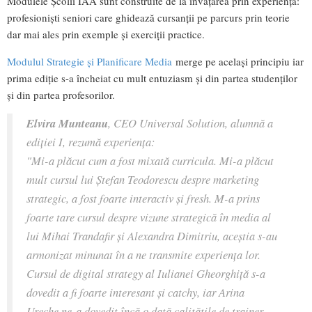
Modulele Școlii IAA sunt construite de la învățarea prin experiență:
profesioniști seniori care ghidează cursanții pe parcurs prin teorie
dar mai ales prin exemple și exerciții practice.
Modulul Strategie și Planificare Media
merge pe același principiu iar
prima ediție s-a încheiat cu mult entuziasm și din partea studenților
și din partea profesorilor.
Elvira Munteanu
, CEO Universal Solution, alumnă a
ediției I, rezumă experiența:
"Mi-a plăcut cum a fost mixată curricula. Mi-a plăcut
mult cursul lui Ștefan Teodorescu despre marketing
strategic, a fost foarte interactiv și fresh. M-a prins
foarte tare cursul despre vizune strategică în media al
lui Mihai Trandafir și Alexandra Dimitriu, aceștia s-au
armonizat minunat în a ne transmite experiența lor.
Cursul de digital strategy al Iulianei Gheorghiță s-a
dovedit a fi foarte interesant și catchy, iar Arina
Ureche ne-a dovedit încă o dată calitățile de trainer