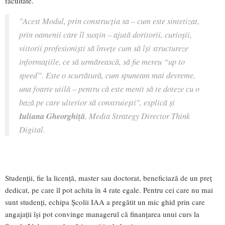
facultate.
"Acest Modul, prin construcția sa – cum este sintetizat,
prin oamenii care îl susțin – ajută doritorii, curioșii,
viitorii profesioniști să învețe cum să își structureze
informațiile, ce să urmărească, să fie mereu “up to
speed”. Este o scurtătură, cum spuneam mai devreme,
una foarte utilă – pentru că este menit să te doteze cu o
bază pe care ulterior să construiești", explică și
Iuliana Gheorghiță
, Media Strategy Director Think
Digital.
Studenții, fie la licență, master sau doctorat, beneficiază de un preț
dedicat, pe care îl pot achita în 4 rate egale. Pentru cei care nu mai
sunt studenți, echipa Școlii IAA a pregătit un mic ghid prin care
angajații își pot convinge managerul că finanțarea unui curs la