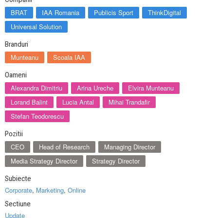
BRAT
IAA Romania
Publicis Sport
ThinkDigital
Universal Solution
Branduri
Munteanu
Scoala IAA
Oameni
Alexandra Dimitriu
Arina Ureche
Elvira Munteanu
Lorand Balint
Lucia Antal
Mihai Trandafir
Stefan Teodorescu
Pozitii
CEO
Head of Research
Managing Director
Media Strategy Director
Strategy Director
Subiecte
Corporate
,
Marketing
,
Online
Sectiune
Update