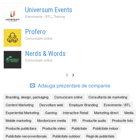
Universum Events
,
Evenimente / BTL
Training
Profero
Comunicare online
Nerds & Words
Comunicare online
Adauga prezentare de companie
Branding, design, packaging
Comunicare online
Consultanta de marketing
Content Marketing
Dezvoltare web
Employer Branding
Evenimente / BTL
Experiential Marketing
Gaming
Interactive Retail
Marketing direct
Media
Mobile marketing
Monitorizare media
PR
Productie audio
Productie foto
Productie publicitara
Productie video
Publicitate
Publicitate indoor
Publicitate neconventionala
Publicitate outdoor
Regii de publicitate