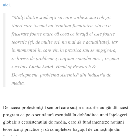
aici
.
"Mulți dintre studenții cu care vorbesc sau colegii
tineri care tocmai au terminat facultatea, vin cu o
frustrare foarte mare că ceea ce învață ei este foarte
teoretic (și, de multe ori, nu mai de e actualitate), iar
în momentul în care vin în practică sau se angajează,
se lovesc de probleme și noțiuni complet noi.", rezumă
succinct
Lucia Antal
, Head of Research &
Development, problema sistemică din industria de
media.
De aceea profesioniștii seniori care susțin cursurile au gândit acest
program ca pe o scurtătură esențială în dobândirea unei înțelegeri
globale a ecosistemului de media, care să fundamenteze noțiuni
teoretice și practice și să completeze bagajul de cunoștințe din