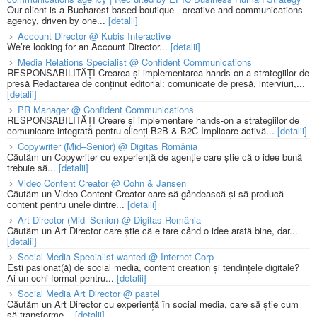
Our client is a Bucharest based boutique - creative and communications
agency, driven by one...
[detalii]
Account Director @ Kubis Interactive
We’re looking for an Account Director...
[detalii]
Media Relations Specialist @ Confident Communications
RESPONSABILITĂȚI Crearea și implementarea hands-on a strategiilor de
presă Redactarea de conținut editorial: comunicate de presă, interviuri,...
[detalii]
PR Manager @ Confident Communications
RESPONSABILITĂȚI Creare și implementare hands-on a strategiilor de
comunicare integrată pentru clienți B2B & B2C Implicare activă...
[detalii]
Copywriter (Mid–Senior) @ Digitas România
Căutăm un Copywriter cu experiență de agenție care știe că o idee bună
trebuie să...
[detalii]
Video Content Creator @ Cohn & Jansen
Căutăm un Video Content Creator care să gândească și să producă
content pentru unele dintre...
[detalii]
Art Director (Mid–Senior) @ Digitas România
Căutăm un Art Director care știe că e tare când o idee arată bine, dar...
[detalii]
Social Media Specialist wanted @ Internet Corp
Ești pasionat(ă) de social media, content creation și tendințele digitale?
Ai un ochi format pentru...
[detalii]
Social Media Art Director @ pastel
Căutăm un Art Director cu experiență în social media, care să știe cum
să transforme...
[detalii]