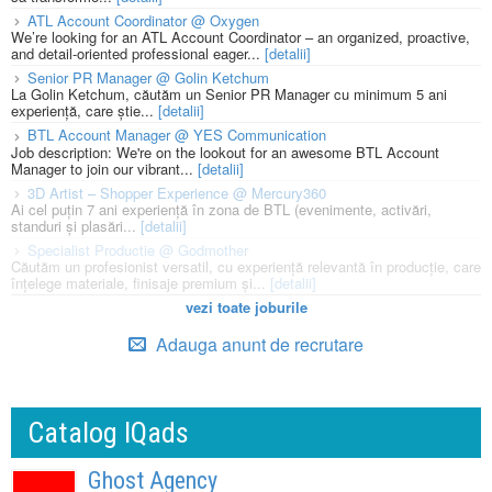
ATL Account Coordinator @ Oxygen
We’re looking for an ATL Account Coordinator – an organized, proactive,
and detail-oriented professional eager...
[detalii]
Senior PR Manager @ Golin Ketchum
La Golin Ketchum, căutăm un Senior PR Manager cu minimum 5 ani
experiență, care știe...
[detalii]
BTL Account Manager @ YES Communication
Job description: We're on the lookout for an awesome BTL Account
Manager to join our vibrant...
[detalii]
3D Artist – Shopper Experience @ Mercury360
Ai cel puțin 7 ani experiență în zona de BTL (evenimente, activări,
standuri și plasări...
[detalii]
Specialist Productie @ Godmother
Căutăm un profesionist versatil, cu experiență relevantă în producție, care
înțelege materiale, finisaje premium și...
[detalii]
vezi toate joburile
Adauga anunt de recrutare
Catalog IQads
Ghost Agency