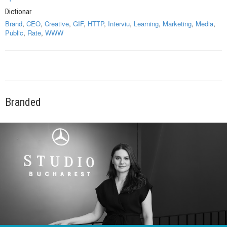
Dictionar
Brand
,
CEO
,
Creative
,
GIF
,
HTTP
,
Interviu
,
Learning
,
Marketing
,
Media
,
Public
,
Rate
,
WWW
Branded