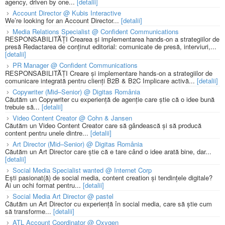
agency, driven by one...
[detalii]
Account Director @ Kubis Interactive
We’re looking for an Account Director...
[detalii]
Media Relations Specialist @ Confident Communications
RESPONSABILITĂȚI Crearea și implementarea hands-on a strategiilor de
presă Redactarea de conținut editorial: comunicate de presă, interviuri,...
[detalii]
PR Manager @ Confident Communications
RESPONSABILITĂȚI Creare și implementare hands-on a strategiilor de
comunicare integrată pentru clienți B2B & B2C Implicare activă...
[detalii]
Copywriter (Mid–Senior) @ Digitas România
Căutăm un Copywriter cu experiență de agenție care știe că o idee bună
trebuie să...
[detalii]
Video Content Creator @ Cohn & Jansen
Căutăm un Video Content Creator care să gândească și să producă
content pentru unele dintre...
[detalii]
Art Director (Mid–Senior) @ Digitas România
Căutăm un Art Director care știe că e tare când o idee arată bine, dar...
[detalii]
Social Media Specialist wanted @ Internet Corp
Ești pasionat(ă) de social media, content creation și tendințele digitale?
Ai un ochi format pentru...
[detalii]
Social Media Art Director @ pastel
Căutăm un Art Director cu experiență în social media, care să știe cum
să transforme...
[detalii]
ATL Account Coordinator @ Oxygen