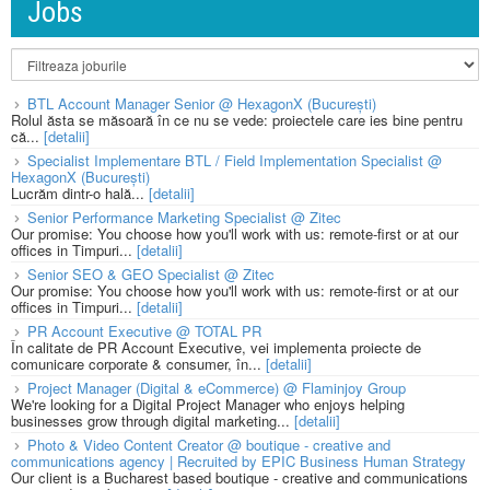
Jobs
BTL Account Manager Senior @ HexagonX (București)
Rolul ăsta se măsoară în ce nu se vede: proiectele care ies bine pentru
că...
[detalii]
Specialist Implementare BTL / Field Implementation Specialist @
HexagonX (București)
Lucrăm dintr-o hală...
[detalii]
Senior Performance Marketing Specialist @ Zitec
Our promise: You choose how you'll work with us: remote-first or at our
offices in Timpuri...
[detalii]
Senior SEO & GEO Specialist @ Zitec
Our promise: You choose how you'll work with us: remote-first or at our
offices in Timpuri...
[detalii]
PR Account Executive @ TOTAL PR
În calitate de PR Account Executive, vei implementa proiecte de
comunicare corporate & consumer, în...
[detalii]
Project Manager (Digital & eCommerce) @ Flaminjoy Group
We're looking for a Digital Project Manager who enjoys helping
businesses grow through digital marketing...
[detalii]
Photo & Video Content Creator @ boutique - creative and
communications agency | Recruited by EPIC Business Human Strategy
Our client is a Bucharest based boutique - creative and communications