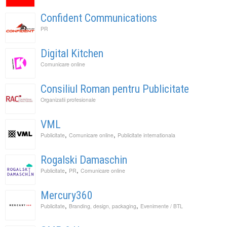
Confident Communications
PR
Digital Kitchen
Comunicare online
Consiliul Roman pentru Publicitate
Organizatii profesionale
VML
,
,
Publicitate
Comunicare online
Publicitate internationala
Rogalski Damaschin
,
,
Publicitate
PR
Comunicare online
Mercury360
,
,
Publicitate
Branding, design, packaging
Evenimente / BTL