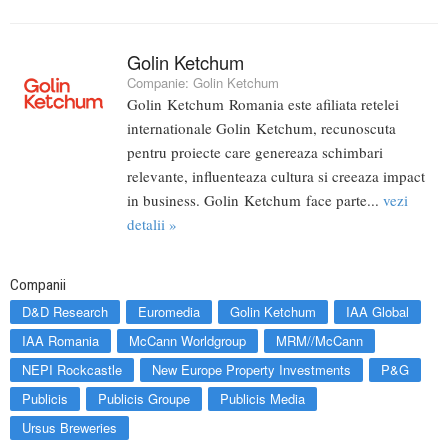
Golin Ketchum
Companie:
Golin Ketchum
Golin Ketchum Romania este afiliata retelei
internationale Golin Ketchum, recunoscuta
pentru proiecte care genereaza schimbari
relevante, influenteaza cultura si creeaza impact
in business. Golin Ketchum face parte...
vezi
detalii »
Companii
D&D Research
Euromedia
Golin Ketchum
IAA Global
IAA Romania
McCann Worldgroup
MRM//McCann
NEPI Rockcastle
New Europe Property Investments
P&G
Publicis
Publicis Groupe
Publicis Media
Ursus Breweries