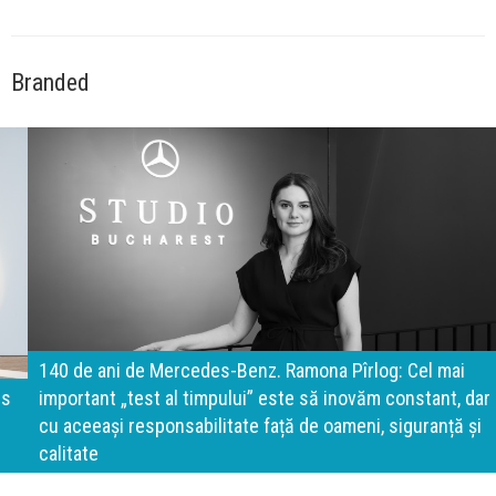
Branded
140 de ani de Mercedes-Benz. Ramona Pîrlog: Cel mai
important „test al timpului” este să inovăm constant, dar
cu aceeași responsabilitate față de oameni, siguranță și
calitate