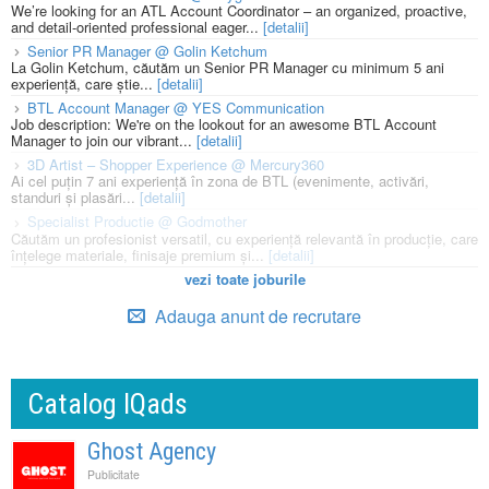
We’re looking for an ATL Account Coordinator – an organized, proactive,
and detail-oriented professional eager...
[detalii]
Senior PR Manager @ Golin Ketchum
La Golin Ketchum, căutăm un Senior PR Manager cu minimum 5 ani
experiență, care știe...
[detalii]
BTL Account Manager @ YES Communication
Job description: We're on the lookout for an awesome BTL Account
Manager to join our vibrant...
[detalii]
3D Artist – Shopper Experience @ Mercury360
Ai cel puțin 7 ani experiență în zona de BTL (evenimente, activări,
standuri și plasări...
[detalii]
Specialist Productie @ Godmother
Căutăm un profesionist versatil, cu experiență relevantă în producție, care
înțelege materiale, finisaje premium și...
[detalii]
vezi toate joburile
Adauga anunt de recrutare
Catalog IQads
Ghost Agency
Publicitate