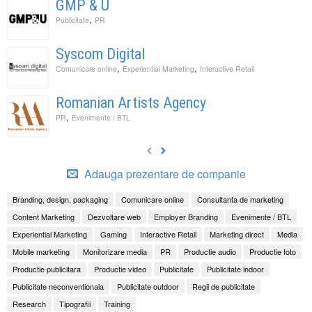
GMP & U
,
Publicitate
PR
Syscom Digital
,
,
Comunicare online
Experiential Marketing
Interactive Retail
Romanian Artists Agency
,
PR
Evenimente / BTL
Adauga prezentare de companie
Branding, design, packaging
Comunicare online
Consultanta de marketing
Content Marketing
Dezvoltare web
Employer Branding
Evenimente / BTL
Experiential Marketing
Gaming
Interactive Retail
Marketing direct
Media
Mobile marketing
Monitorizare media
PR
Productie audio
Productie foto
Productie publicitara
Productie video
Publicitate
Publicitate indoor
Publicitate neconventionala
Publicitate outdoor
Regii de publicitate
Research
Tipografii
Training