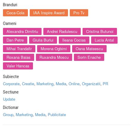
Branduri
Coca-Cola
IAA Inspire Award
Pro Tv
Oameni
Alexandra Dimitriu
Andrei Radulescu
Cristina Butunoi
Dan Petre
Giulia Burlui
Ileana Cocias
Lucia Antal
Mihai Trandafir
Morena Ogbimi
Oana Mateescu
Roxana Baias
Ruxandra Moscu
Sorin Enache
Valer Hancas
Subiecte
Corporate
,
Creatie
,
Marketing
,
Media
,
Online
,
Organizatii
,
PR
Sectiune
Update
Dictionar
Group
,
Marketing
,
Media
,
Publicitate