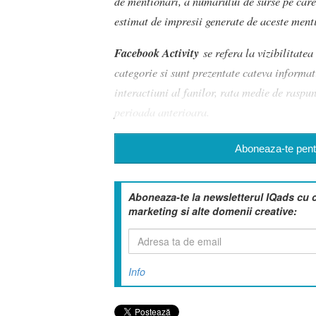
de mentionari, a numarului de surse pe care
estimat de impresii generate de aceste menti
Facebook Activity
se refera la vizibilitate
categorie si sunt prezentate cateva informat
interactiuni al fanilor, rata medie de raspuns
perioada anterioara.
Aboneaza-te pentr
Aboneaza-te la newsletterul IQads cu 
marketing si alte domenii creative:
Info