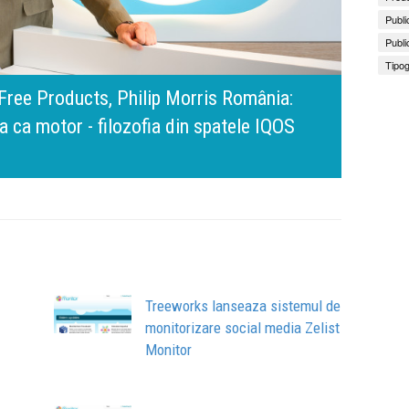
Publi
Publi
Tipog
amona Pîrlog: Cel mai important „test al
nt, dar cu aceeași responsabilitate față
Bring 
Brandu
Busin
apart
comun
Treeworks lanseaza sistemul de
monitorizare social media Zelist
Monitor