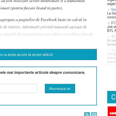
 au fost realizate aceste mentionari si a numarului
eager
onari (pentru fiecare brand in parte).
Se
La Go
minim
a agregata a paginilor de Facebook luate in calcul in
BT
ii de interes: informatii privind numarul agregat de
Job d
BTL A
, tipurile de postari (text sau video) si evolutia fata de
3D 
Ai ce
(eveni
Spe
Căută
u a avea acces la acest articol
releva
premi
cele mai importante articole despre comunicare,
C