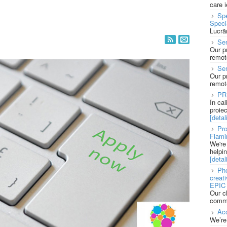
care 
Spe
Speci
Lucră
Sen
Our p
remote
Se
Our p
remote
PR
În ca
proie
[detali
Pro
Flami
We're
helpi
[detali
Pho
creat
EPIC 
Our c
commu
Acc
We’re