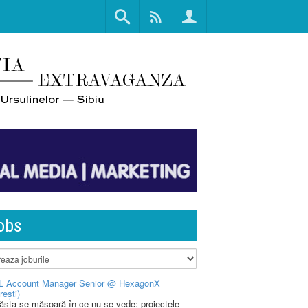
obs
L Account Manager Senior @ HexagonX
rești)
 ăsta se măsoară în ce nu se vede: proiectele