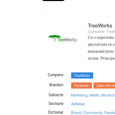
TreeWorks
Companie:
Tree
Cu o experienta
specializata in 
numarand peste 2
straini. Principa
Companii
TreeWorks
Branduri
Facebook
Zelist Monit
Subiecte
Marketing
,
Media
,
Monitori
Sectiune
AdNews
Dictionar
Brand
,
Concurenta
,
Faceb