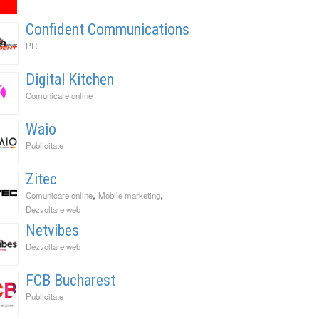
Confident Communications
PR
Digital Kitchen
Comunicare online
Waio
Publicitate
Zitec
,
,
Comunicare online
Mobile marketing
Dezvoltare web
Netvibes
Dezvoltare web
FCB Bucharest
Publicitate