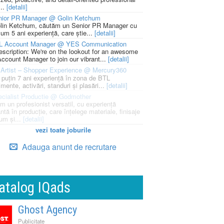
...
[detalii]
nior PR Manager @ Golin Ketchum
lin Ketchum, căutăm un Senior PR Manager cu
um 5 ani experiență, care știe...
[detalii]
L Account Manager @ YES Communication
escription: We're on the lookout for an awesome
ccount Manager to join our vibrant...
[detalii]
Artist – Shopper Experience @ Mercury360
l puțin 7 ani experiență în zona de BTL
mente, activări, standuri și plasări...
[detalii]
cialist Productie @ Godmother
m un profesionist versatil, cu experiență
ntă în producție, care înțelege materiale, finisaje
um și...
[detalii]
vezi toate joburile
Adauga anunt de recrutare
atalog IQads
Ghost Agency
Publicitate