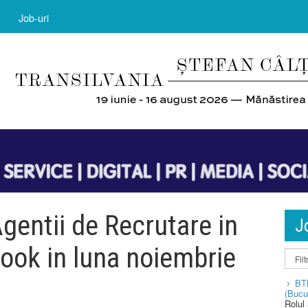
Job-uri
Agentii de Recrutare in
J
book in luna noiembrie
BT
(Bucu
Rolul