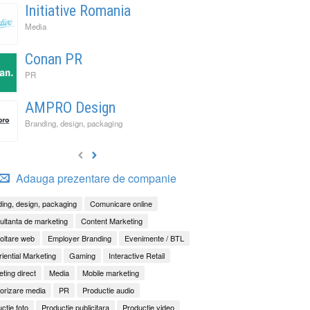
Initiative Romania
Media
Conan PR
PR
AMPRO Design
Branding, design, packaging
Adauga prezentare de companie
ing, design, packaging
Comunicare online
ltanta de marketing
Content Marketing
oltare web
Employer Branding
Evenimente / BTL
iential Marketing
Gaming
Interactive Retail
ting direct
Media
Mobile marketing
orizare media
PR
Productie audio
ctie foto
Productie publicitara
Productie video