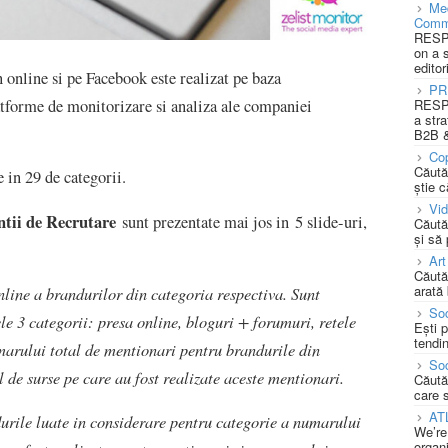
Med
Comm
RESPO
on a 
editor
n online si pe Facebook este realizat pe baza
PR
RESPO
atforme de monitorizare si analiza ale companiei
a stra
B2B &
Cop
Căută
 in 29 de categorii.
știe c
Vi
tii de Recrutare
sunt prezentate mai jos in 5 slide-uri,
Căută
și să
Art
Căută
arată 
online a brandurilor din categoria respectiva. Sunt
Soc
le 3 categorii: presa online, bloguri + forumuri, retele
Ești 
tendin
marului total de mentionari pentru brandurile din
Soc
 de surse pe care au fost realizate aceste mentionari.
Căută
care 
AT
urile luate in considerare pentru categorie a numarului
We’re
organi