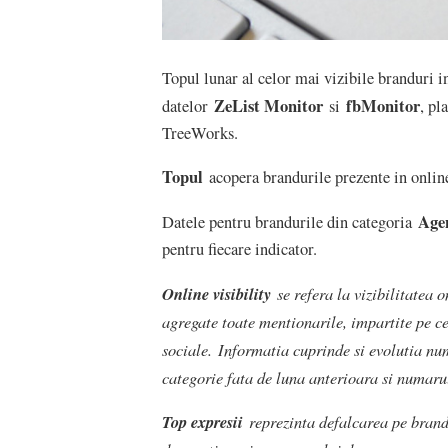
Topul lunar al celor mai vizibile branduri i
ZeList Monitor
fbMonitor
datelor
si
, pl
TreeWorks.
Topul
acopera brandurile prezente in online
Agen
Datele pentru brandurile din categoria
pentru fiecare indicator.
Online visibility
se refera la vizibilitatea 
agregate toate mentionarile, impartite pe ce
sociale. Informatia cuprinde si evolutia nu
categorie fata de luna anterioara si numarul
Top expresii
reprezinta defalcarea pe brand