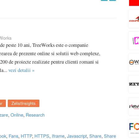
Works
 de peste 10 ani, TreeWorks este o companie
crearea de prezente online si solutii web complexe,
00 de proiecte realizate pentru clienti romani si
la...
vezi detalii »
or
ZelistInsights
zare
,
Online
,
Research
ook
,
Fans
,
HTTP
,
HTTPS
,
Iframe
,
Javascript
,
Share
,
Share