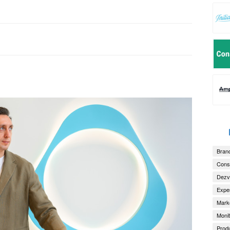
Brand
Consu
Dezv
Exper
Marke
Monit
Produ