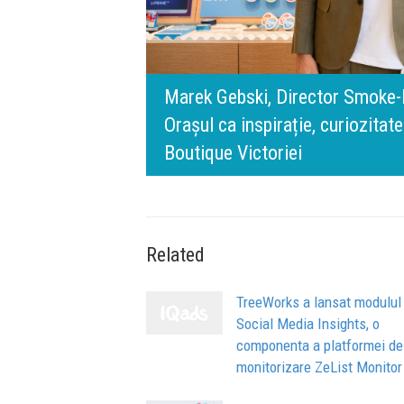
rris România:
digital.
140 de ani de Mercedes-Benz. R
n spatele IQOS
l BT Visa: A NEW
timpului” este să inovăm consta
de oameni, siguranță și calitate
Related
TreeWorks a lansat modulul
Social Media Insights, o
componenta a platformei de
monitorizare ZeList Monitor