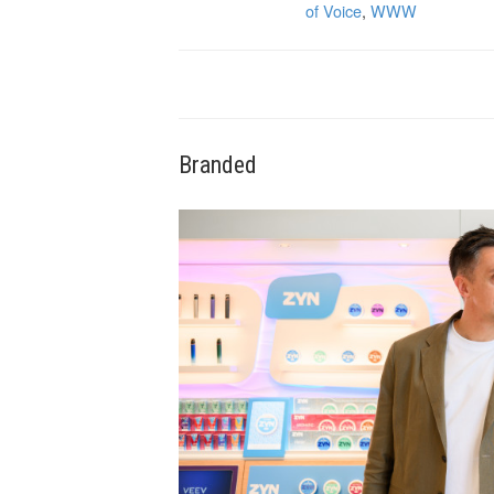
of Voice
,
WWW
Branded