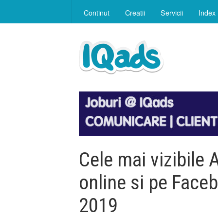
Continut
Creatii
Servicii
Index
Cele mai vizibile 
online si pe Face
2019