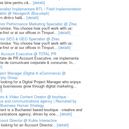
ies bine pentru că...
[detalii]
cialist Implementare BTL / Field Implementation
alist @ HexagonX (București)
m dintr-o hală...
[detalii]
ior Performance Marketing Specialist @ Zitec
romise: You choose how you'll work with us:
-first or at our offices in Timpuri...
[detalii]
nior SEO & GEO Specialist @ Zitec
romise: You choose how you'll work with us:
-first or at our offices in Timpuri...
[detalii]
 Account Executive @ TOTAL PR
litate de PR Account Executive, vei implementa
cte de comunicare corporate & consumer, în...
i]
ject Manager (Digital & eCommerce) @
njoy Group
 looking for a Digital Project Manager who enjoys
ng businesses grow through digital marketing...
i]
to & Video Content Creator @ boutique -
ive and communications agency | Recruited by
Business Human Strategy
lient is a Bucharest based boutique - creative and
nications agency, driven by one...
[detalii]
ount Director @ Kubis Interactive
 looking for an Account Director...
[detalii]