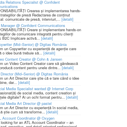
ia Relations Specialist @ Confident
unications
NSABILITĂȚI Crearea și implementarea hands-
strategiilor de presă Redactarea de conținut
ial: comunicate de presă, interviuri,...
[detalii]
 Manager @ Confident Communications
NSABILITĂȚI Creare și implementare hands-on
tegiilor de comunicare integrată pentru clienți
 B2C Implicare activă...
[detalii]
ywriter (Mid–Senior) @ Digitas România
m un Copywriter cu experiență de agenție care
ă o idee bună trebuie să...
[detalii]
deo Content Creator @ Cohn & Jansen
m un Video Content Creator care să gândească
 producă content pentru unele dintre...
[detalii]
 Director (Mid–Senior) @ Digitas România
m un Art Director care știe că e tare când o idee
bine, dar...
[detalii]
ial Media Specialist wanted @ Internet Corp
pasionat(ă) de social media, content creation și
țele digitale? Ai un ochi format pentru...
[detalii]
ial Media Art Director @ pastel
m un Art Director cu experiență în social media,
să știe cum să transforme...
[detalii]
L Account Coordinator @ Oxygen
 looking for an ATL Account Coordinator – an
zed, proactive, and detail-oriented professional