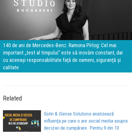
140 de ani de Mercedes-Benz. Ramona Pîrlog: Cel mai
important „test al timpului” este să inovăm constant, dar
cu aceeași responsabilitate față de oameni, siguranță și
calitate
Related
Golin & iSense Solutions analizează
influenţa pe care o are social media asupra
deciziei de cumpărare. Pentru 9 din 10