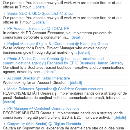
Our promise: You choose how you'll work with us: remote-first or at our
offices in Timpuri...
[detalii]
Senior SEO & GEO Specialist @ Zitec
Our promise: You choose how you'll work with us: remote-first or at our
offices in Timpuri...
[detalii]
PR Account Executive @ TOTAL PR
În calitate de PR Account Executive, vei implementa proiecte de
comunicare corporate & consumer, în...
[detalii]
Project Manager (Digital & eCommerce) @ Flaminjoy Group
We're looking for a Digital Project Manager who enjoys helping
businesses grow through digital marketing...
[detalii]
Photo & Video Content Creator @ boutique - creative and
communications agency | Recruited by EPIC Business Human Strategy
Our client is a Bucharest based boutique - creative and communications
agency, driven by one...
[detalii]
Account Director @ Kubis Interactive
We’re looking for an Account Director...
[detalii]
Media Relations Specialist @ Confident Communications
RESPONSABILITĂȚI Crearea și implementarea hands-on a strategiilor de
presă Redactarea de conținut editorial: comunicate de presă, interviuri,...
[detalii]
PR Manager @ Confident Communications
RESPONSABILITĂȚI Creare și implementare hands-on a strategiilor de
comunicare integrată pentru clienți B2B & B2C Implicare activă...
[detalii]
Copywriter (Mid–Senior) @ Digitas România
Căutăm un Copywriter cu experiență de agenție care știe că o idee bună