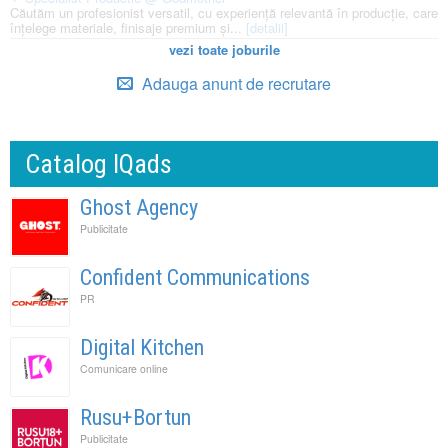
Căutăm un profesionist versatil, cu experiență relevantă în producție, care
înțelege materiale, finisaje premium și...
[detalii]
vezi toate joburile
Adauga anunt de recrutare
Catalog IQads
Ghost Agency
Publicitate
Confident Communications
PR
Digital Kitchen
Comunicare online
Rusu+Bortun
Publicitate