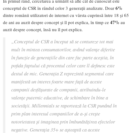
În primul rând, cercetarea a urmărit să afle cât de cunoscut este
6%
conceptul de CSR în rândul celor 3 generații analizate. Doar
dintre românii utilizatori de internet cu vârsta cuprinsă între 18 și 65
47%
de ani au auzit despre concept și îl pot explica, în timp ce
au
auzit despre concept, însă nu îl pot explica.
„
Conceptul de CSR a început să se contureze tot mai
mult în mintea consumatorilor, având valențe diferite
în funcție de generațiile din care fac parte aceștia, în
pofida faptului că procentul celor care îl definesc este
destul de mic. Generația Z reprezintă segmentul care
manifestă un interes foarte mare față de aceste
campanii desfășurate de companii, atribuindu-le
valențe puternic educative, de schimbare în bine a
societății. Millennials se raportează la CSR punând în
prim plan interesul companiilor de a-și crește
notorietatea și imaginea prin îmbunătățirea efectelor
negative. Generația 35+ se așteaptă ca aceste