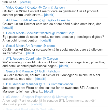
trebuie să...
[detalii]
Video Content Creator @ Cohn & Jansen
Căutăm un Video Content Creator care să gândească și să producă
content pentru unele dintre...
[detalii]
Art Director (Mid–Senior) @ Digitas România
Căutăm un Art Director care știe că e tare când o idee arată bine, dar...
[detalii]
Social Media Specialist wanted @ Internet Corp
Ești pasionat(ă) de social media, content creation și tendințele digitale?
Ai un ochi format pentru...
[detalii]
Social Media Art Director @ pastel
Căutăm un Art Director cu experiență în social media, care să știe cum
să transforme...
[detalii]
ATL Account Coordinator @ Oxygen
We’re looking for an ATL Account Coordinator – an organized, proactive,
and detail-oriented professional eager...
[detalii]
Senior PR Manager @ Golin Ketchum
La Golin Ketchum, căutăm un Senior PR Manager cu minimum 5 ani
experiență, care știe...
[detalii]
BTL Account Manager @ YES Communication
Job description: We're on the lookout for an awesome BTL Account
Manager to join our vibrant...
[detalii]
3D Artist – Shopper Experience @ Mercury360
Ai cel puțin 7 ani experiență în zona de BTL (evenimente, activări,
standuri și plasări...
[detalii]
Specialist Productie @ Godmother