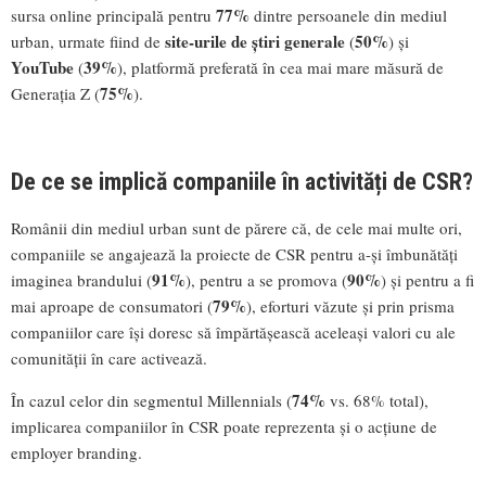
77%
sursa online principală pentru
dintre persoanele din mediul
site-urile de știri generale
50%
urban, urmate fiind de
(
) și
YouTube
39%
(
), platformă preferată în cea mai mare măsură de
75%
Generația Z (
).
De ce se implică companiile în activități de CSR?
Românii din mediul urban sunt de părere că, de cele mai multe ori,
companiile se angajează la proiecte de CSR pentru a-și îmbunătăți
91%
90%
imaginea brandului (
), pentru a se promova (
) și pentru a fi
79%
mai aproape de consumatori (
), eforturi văzute și prin prisma
companiilor care își doresc să împărtășească aceleași valori cu ale
comunității în care activează.
74%
În cazul celor din segmentul Millennials (
vs. 68% total),
implicarea companiilor în CSR poate reprezenta și o acțiune de
employer branding.