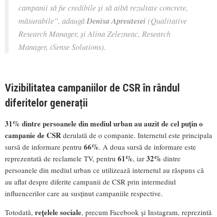
campanii să fie credibile și să aibă rezultate concrete,
măsurabile
”, adaugă
Denisa Apreutesei
(Qualitative
Research Manager, și Alina Zelezneac, Research
Manager, iSense Solutions).
Vizibilitatea campaniilor de CSR în rândul
diferitelor generații
31%
dintre persoanele din mediul urban au auzit de cel puțin o
campanie de CSR
derulată de o companie. Internetul este principala
66%
sursă de informare pentru
. A doua sursă de informare este
61%
32%
reprezentată de reclamele TV, pentru
, iar
dintre
persoanele din mediul urban ce utilizează internetul au răspuns că
au aflat despre diferite campanii de CSR prin intermediul
influencerilor care au susținut campaniile respective.
rețelele sociale
Totodată,
, precum Facebook și Instagram, reprezintă