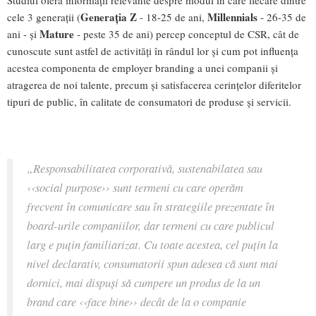
Generația Z
Millennials
cele 3 generații (
- 18-25 de ani,
- 26-35 de
Mature
ani - și
- peste 35 de ani) percep conceptul de CSR, cât de
cunoscute sunt astfel de activități în rândul lor și cum pot influența
acestea componenta de employer branding a unei companii și
atragerea de noi talente, precum și satisfacerea cerințelor diferitelor
tipuri de public, în calitate de consumatori de produse și servicii.
„
Responsabilitatea corporativă, sustenabilatea sau
‹‹
social purpose
››
sunt termeni cu care operăm
frecvent în comunicare sau în strategiile prezentate în
board-urile companiilor, dar termeni cu care publicul
larg e puțin familiarizat. Cu toate acestea, cel puțin la
nivel declarativ, consumatorii spun adesea că sunt mai
dornici, mai dispuși să cumpere un produs de la un
brand care
‹‹
face bine
››
decât de la o companie