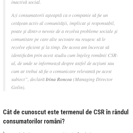
inactivă social.
Azi consumatorii așteaptă ca o companie să fie un
cetățean activ al comunității, implicat și responsabil,
poate și dintr-o nevoie de a rezolva probleme sociale și
comunitare pe care alte sectoare nu reușesc să le
rezolve eficient și la timp. De aceea am încercat să
identificăm prin acest studiu cum înțeleg românii CSR-
ul, de unde se informează despre astfel de acțiuni sau
cum ar trebui să fie o comunicare relevantă pe acest
subiect
”, declară
Irina Roncea
(Managing Director
Golin).
Cât de cunoscut este termenul de CSR în rândul
consumatorilor români?