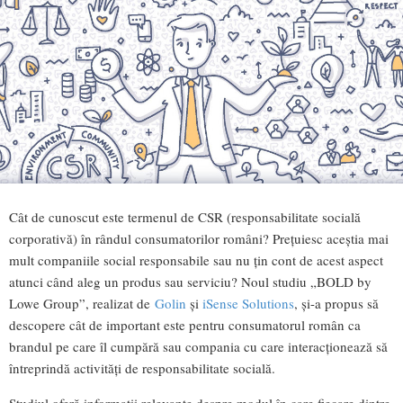
Cât de cunoscut este termenul de CSR (responsabilitate socială
corporativă) în rândul consumatorilor români? Prețuiesc aceștia mai
mult companiile social responsabile sau nu țin cont de acest aspect
atunci când aleg un produs sau serviciu? Noul studiu „BOLD by
Lowe Group”, realizat de
Golin
și
iSense Solutions
, și-a propus să
descopere cât de important este pentru consumatorul român ca
brandul pe care îl cumpără sau compania cu care interacționează să
întreprindă activități de responsabilitate socială.
Studiul oferă informații relevante despre modul în care fiecare dintre