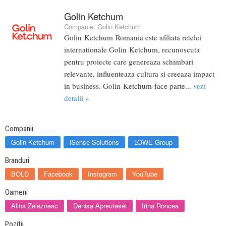
Golin Ketchum
Companie:
Golin Ketchum
Golin Ketchum Romania este afiliata retelei
internationale Golin Ketchum, recunoscuta
pentru proiecte care genereaza schimbari
relevante, influenteaza cultura si creeaza impact
in business. Golin Ketchum face parte...
vezi
detalii »
Companii
Golin Ketchum
iSense Solutions
LOWE Group
Branduri
BOLD
Facebook
Instagram
YouTube
Oameni
Alina Zelezneac
Denisa Apreutesei
Irina Roncea
Pozitii