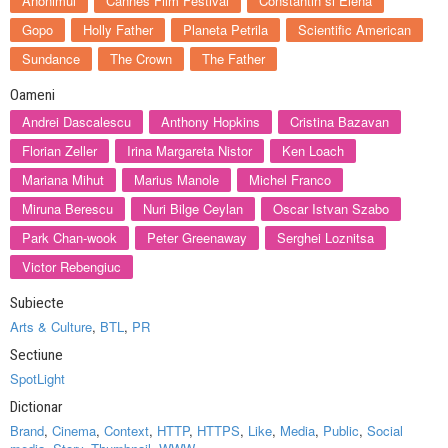
Anonimul
Cannes Film Festival
Constantin si Elena
Gopo
Holly Father
Planeta Petrila
Scientific American
Sundance
The Crown
The Father
Oameni
Andrei Dascalescu
Anthony Hopkins
Cristina Bazavan
Florian Zeller
Irina Margareta Nistor
Ken Loach
Mariana Mihut
Marius Manole
Michel Franco
Miruna Berescu
Nuri Bilge Ceylan
Oscar Istvan Szabo
Park Chan-wook
Peter Greenaway
Serghei Loznitsa
Victor Rebengiuc
Subiecte
Arts & Culture
,
BTL
,
PR
Sectiune
SpotLight
Dictionar
Brand
,
Cinema
,
Context
,
HTTP
,
HTTPS
,
Like
,
Media
,
Public
,
Social