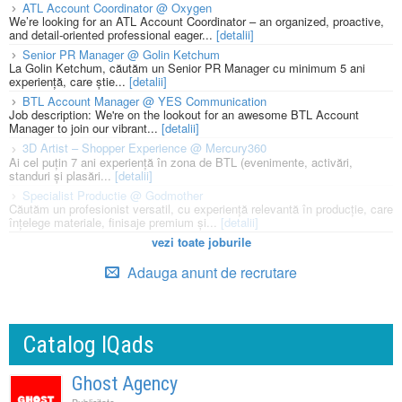
ATL Account Coordinator @ Oxygen
We’re looking for an ATL Account Coordinator – an organized, proactive,
and detail-oriented professional eager...
[detalii]
Senior PR Manager @ Golin Ketchum
La Golin Ketchum, căutăm un Senior PR Manager cu minimum 5 ani
experiență, care știe...
[detalii]
BTL Account Manager @ YES Communication
Job description: We're on the lookout for an awesome BTL Account
Manager to join our vibrant...
[detalii]
3D Artist – Shopper Experience @ Mercury360
Ai cel puțin 7 ani experiență în zona de BTL (evenimente, activări,
standuri și plasări...
[detalii]
Specialist Productie @ Godmother
Căutăm un profesionist versatil, cu experiență relevantă în producție, care
înțelege materiale, finisaje premium și...
[detalii]
vezi toate joburile
Adauga anunt de recrutare
Catalog IQads
Ghost Agency