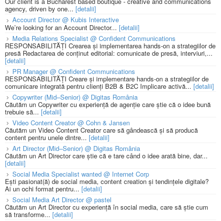
Our client is a Bucharest based boutique - creative and communications
agency, driven by one...
[detalii]
Account Director @ Kubis Interactive
We’re looking for an Account Director...
[detalii]
Media Relations Specialist @ Confident Communications
RESPONSABILITĂȚI Crearea și implementarea hands-on a strategiilor de
presă Redactarea de conținut editorial: comunicate de presă, interviuri,...
[detalii]
PR Manager @ Confident Communications
RESPONSABILITĂȚI Creare și implementare hands-on a strategiilor de
comunicare integrată pentru clienți B2B & B2C Implicare activă...
[detalii]
Copywriter (Mid–Senior) @ Digitas România
Căutăm un Copywriter cu experiență de agenție care știe că o idee bună
trebuie să...
[detalii]
Video Content Creator @ Cohn & Jansen
Căutăm un Video Content Creator care să gândească și să producă
content pentru unele dintre...
[detalii]
Art Director (Mid–Senior) @ Digitas România
Căutăm un Art Director care știe că e tare când o idee arată bine, dar...
[detalii]
Social Media Specialist wanted @ Internet Corp
Ești pasionat(ă) de social media, content creation și tendințele digitale?
Ai un ochi format pentru...
[detalii]
Social Media Art Director @ pastel
Căutăm un Art Director cu experiență în social media, care să știe cum
să transforme...
[detalii]