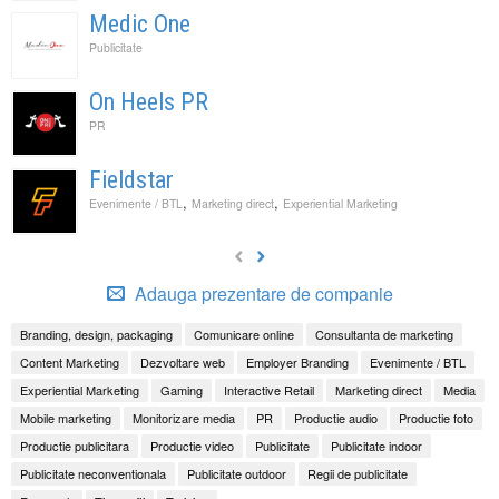
Medic One
Publicitate
On Heels PR
PR
Fieldstar
,
,
Evenimente / BTL
Marketing direct
Experiential Marketing
Adauga prezentare de companie
Branding, design, packaging
Comunicare online
Consultanta de marketing
Content Marketing
Dezvoltare web
Employer Branding
Evenimente / BTL
Experiential Marketing
Gaming
Interactive Retail
Marketing direct
Media
Mobile marketing
Monitorizare media
PR
Productie audio
Productie foto
Productie publicitara
Productie video
Publicitate
Publicitate indoor
Publicitate neconventionala
Publicitate outdoor
Regii de publicitate