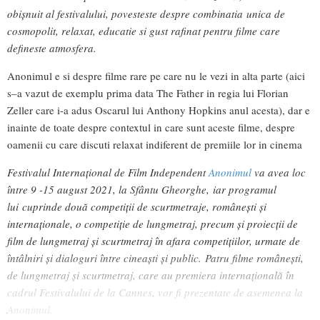
obișnuit al festivalului, povesteste despre combinatia unica de
cosmopolit, relaxat, educatie si gust rafinat pentru filme care
defineste atmosfera.
Anonimul e si despre filme rare pe care nu le vezi in alta parte (aici
s–a vazut de exemplu prima data The Father in regia lui Florian
Zeller care i-a adus Oscarul lui Anthony Hopkins anul acesta), dar e
inainte de toate despre contextul in care sunt aceste filme, despre
oamenii cu care discuti relaxat indiferent de premiile lor in cinema
Festivalul Internațional de Film Independent
Anonimul
va avea loc
între 9 -15 august 2021, la Sfântu Gheorghe, iar programul
lui cuprinde două competiții de scurtmetraje, românești și
internaționale, o competiție de lungmetraj, precum și proiecții de
film de lungmetraj și scurtmetraj în afara competițiilor, urmate de
întâlniri și dialoguri între cineaști și public. Patru filme românești,
de lungmetraj și scurtmetraj, care au premiera internațională în
cadrul Festivalului de la Cannes, vor fi prezentate de asemenea la
Anonimul.