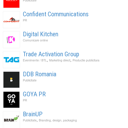
Publicitate
Confident Communications
PR
Digital Kitchen
Comunicare online
Trade Activation Group
,
,
Evenimente / BTL
Marketing direct
Productie publicitara
DDB Romania
Publicitate
GOYA PR
PR
BrainUP
,
Publicitate
Branding, design, packaging