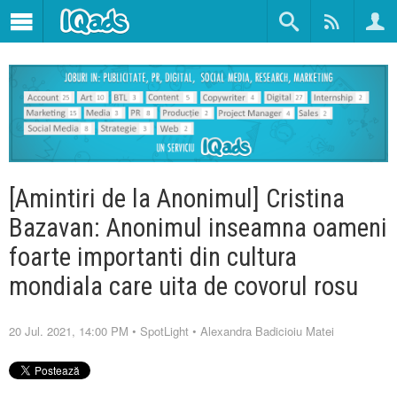
[Amintiri de la Anonimul] Cristina
Bazavan: Anonimul inseamna oameni
foarte importanti din cultura
mondiala care uita de covorul rosu
20 Jul. 2021, 14:00 PM
•
SpotLight
•
Alexandra Badicioiu Matei