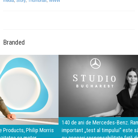
media
,
Story
,
Thumbnail
,
WWW
Branded
140 de ani de Mercedes-Benz. Ramona Pîrlog: Cel mai
important „test al timpului” este să inovăm constant, dar
cu aceeași responsabilitate față de oameni, siguranță și