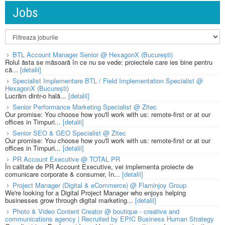
Jobs
BTL Account Manager Senior @ HexagonX (București)
Rolul ăsta se măsoară în ce nu se vede: proiectele care ies bine pentru
că...
[detalii]
Specialist Implementare BTL / Field Implementation Specialist @
HexagonX (București)
Lucrăm dintr-o hală...
[detalii]
Senior Performance Marketing Specialist @ Zitec
Our promise: You choose how you'll work with us: remote-first or at our
offices in Timpuri...
[detalii]
Senior SEO & GEO Specialist @ Zitec
Our promise: You choose how you'll work with us: remote-first or at our
offices in Timpuri...
[detalii]
PR Account Executive @ TOTAL PR
În calitate de PR Account Executive, vei implementa proiecte de
comunicare corporate & consumer, în...
[detalii]
Project Manager (Digital & eCommerce) @ Flaminjoy Group
We're looking for a Digital Project Manager who enjoys helping
businesses grow through digital marketing...
[detalii]
Photo & Video Content Creator @ boutique - creative and
communications agency | Recruited by EPIC Business Human Strategy