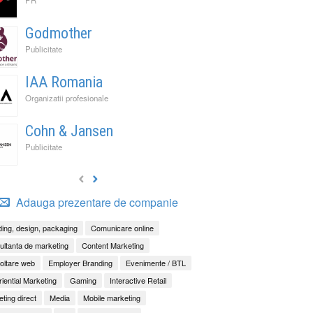
Godmother
Publicitate
IAA Romania
Organizatii profesionale
Cohn & Jansen
Publicitate
Adauga prezentare de companie
ing, design, packaging
Comunicare online
ltanta de marketing
Content Marketing
oltare web
Employer Branding
Evenimente / BTL
iential Marketing
Gaming
Interactive Retail
It Back, Pepsi! Nostalgia anilor 2000 devine o experi
rile nu mai concurează prin experiențe. Concurează 
ess to Human. Cum construiește George Brand Love 
ting direct
Media
Mobile marketing
enență
ități