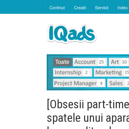
Continut
Creatii
Servicii
Index
[Obsesii part-time
spatele unui apar