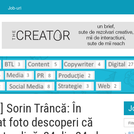
Job-uri
] Sorin Trâncă: În
J
at foto descoperi că
BT