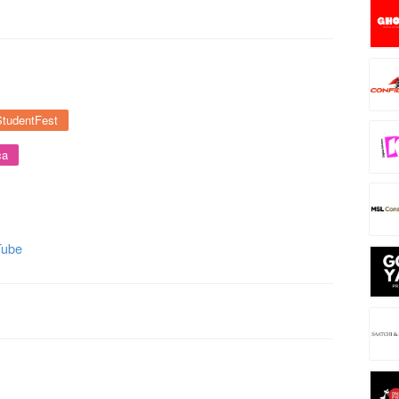
StudentFest
ca
Tube