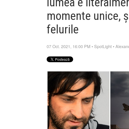
lumea e literalmen
momente unice, și
felurile
07 Oct. 2021, 16:00 PM
•
SpotLight
•
Alexand