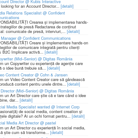
ount Director @ Kubis Interactive
 looking for an Account Director...
[detalii]
ia Relations Specialist @ Confident
unications
NSABILITĂȚI Crearea și implementarea hands-
strategiilor de presă Redactarea de conținut
ial: comunicate de presă, interviuri,...
[detalii]
 Manager @ Confident Communications
NSABILITĂȚI Creare și implementare hands-on
tegiilor de comunicare integrată pentru clienți
 B2C Implicare activă...
[detalii]
ywriter (Mid–Senior) @ Digitas România
m un Copywriter cu experiență de agenție care
ă o idee bună trebuie să...
[detalii]
deo Content Creator @ Cohn & Jansen
m un Video Content Creator care să gândească
 producă content pentru unele dintre...
[detalii]
 Director (Mid–Senior) @ Digitas România
m un Art Director care știe că e tare când o idee
bine, dar...
[detalii]
ial Media Specialist wanted @ Internet Corp
pasionat(ă) de social media, content creation și
țele digitale? Ai un ochi format pentru...
[detalii]
ial Media Art Director @ pastel
m un Art Director cu experiență în social media,
să știe cum să transforme...
[detalii]