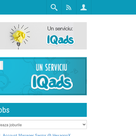
obs
L Account Manager Senior @ HexagonX