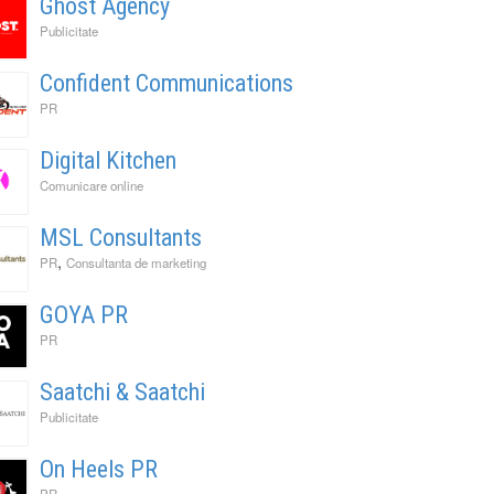
Ghost Agency
Publicitate
Confident Communications
PR
Digital Kitchen
Comunicare online
MSL Consultants
,
PR
Consultanta de marketing
GOYA PR
PR
Saatchi & Saatchi
Publicitate
On Heels PR
PR