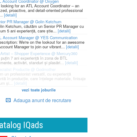
L Account Coordinator @ Oxygen
 looking for an ATL Account Coordinator – an
zed, proactive, and detail-oriented professional
...
[detalii]
nior PR Manager @ Golin Ketchum
lin Ketchum, căutăm un Senior PR Manager cu
um 5 ani experiență, care știe...
[detalii]
L Account Manager @ YES Communication
escription: We're on the lookout for an awesome
ccount Manager to join our vibrant...
[detalii]
Artist – Shopper Experience @ Mercury360
l puțin 7 ani experiență în zona de BTL
mente, activări, standuri și plasări...
[detalii]
cialist Productie @ Godmother
m un profesionist versatil, cu experiență
ntă în producție, care înțelege materiale, finisaje
um și...
[detalii]
vezi toate joburile
Adauga anunt de recrutare
atalog IQads