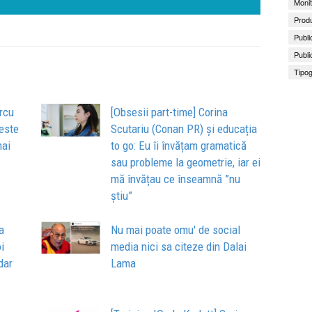
Monit
Produ
Publi
Publi
Tipog
rcu
[Obsesii part-time] Corina
 este
Scutariu (Conan PR) și educația
mai
to go: Eu îi învățam gramatică
sau probleme la geometrie, iar ei
mă învățau ce înseamnă ”nu
știu”
a
Nu mai poate omu' de social
i
media nici sa citeze din Dalai
dar
Lama