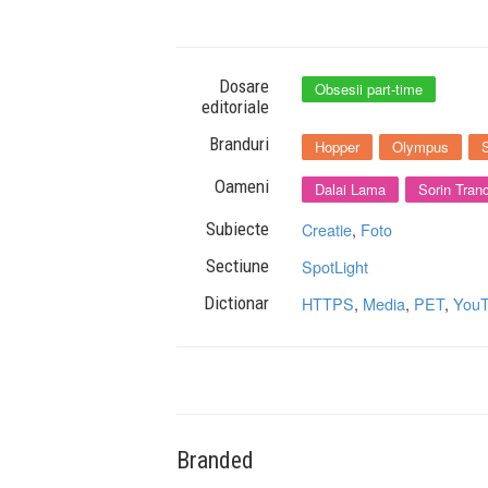
Dosare
Obsesii part-time
editoriale
Branduri
Hopper
Olympus
Oameni
Dalai Lama
Sorin Tran
Subiecte
Creatie
,
Foto
Sectiune
SpotLight
Dictionar
HTTPS
,
Media
,
PET
,
You
Branded