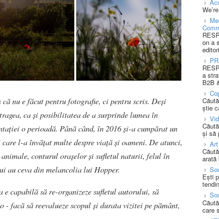
Acc
We’re
Med
Comm
RESPO
on a 
editor
PR
RESPO
a stra
B2B &
Cop
 că nu e făcut pentru fotografie, ci pentru scris. Deși
Căută
știe c
tragea, ca și posibilitatea de a surprinde lumea în
Vi
Căută
entației o perioadă. Până când, în 2016 și-a cumpărat un
și să
 care l-a învățat multe despre viață și oameni. De atunci,
Art
Căută
nimale, conturul orașelor și sufletul naturii, felul în
arată 
lui au ceva din melancolia lui Hopper.
Soc
Ești 
tendin
ia e capabilă să re-organizeze sufletul autorului, să
Soc
Căută
o - facă să reevalueze scopul și durata vizitei pe pământ,
care 