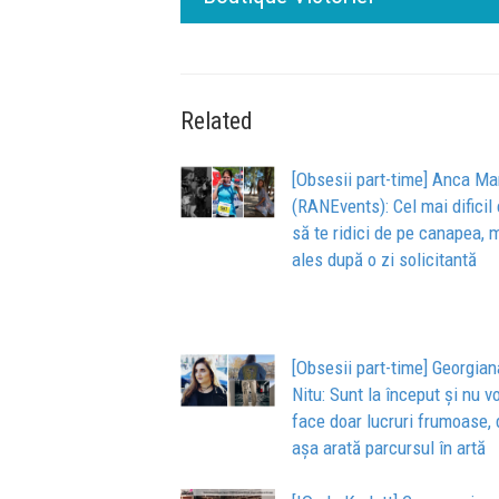
Related
[Obsesii part-time] Anca Ma
(RANEvents): Cel mai dificil
să te ridici de pe canapea, 
ales după o zi solicitantă
[Obsesii part-time] Georgian
Nitu: Sunt la început și nu vo
face doar lucruri frumoase, 
așa arată parcursul în artă