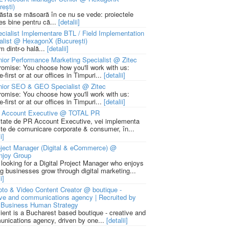
rești)
 ăsta se măsoară în ce nu se vede: proiectele
ies bine pentru că...
[detalii]
cialist Implementare BTL / Field Implementation
alist @ HexagonX (București)
m dintr-o hală...
[detalii]
ior Performance Marketing Specialist @ Zitec
romise: You choose how you'll work with us:
-first or at our offices in Timpuri...
[detalii]
nior SEO & GEO Specialist @ Zitec
romise: You choose how you'll work with us:
-first or at our offices in Timpuri...
[detalii]
 Account Executive @ TOTAL PR
litate de PR Account Executive, vei implementa
cte de comunicare corporate & consumer, în...
i]
ject Manager (Digital & eCommerce) @
njoy Group
 looking for a Digital Project Manager who enjoys
ng businesses grow through digital marketing...
i]
to & Video Content Creator @ boutique -
ive and communications agency | Recruited by
Business Human Strategy
lient is a Bucharest based boutique - creative and
nications agency, driven by one...
[detalii]