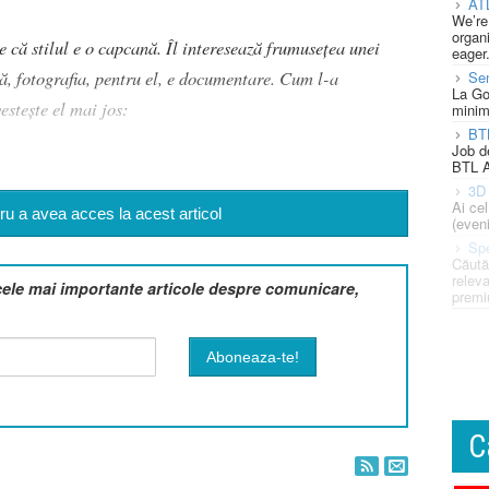
AT
We’re
organi
de că stilul e o capcană. Îl interesează frumusețea unei
eager
ă, fotografia, pentru el, e documentare. Cum l-a
Se
La Go
stește el mai jos:
minim
BT
Job d
BTL A
3D 
Ai ce
u a avea acces la acest articol
(eveni
Spe
Căută
releva
cele mai importante articole despre comunicare,
premi
C