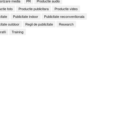
orizare media
PR
Productie audio
ctie foto
Productie publicitara
Productie video
citate
Publicitate indoor
Publicitate neconventionala
citate outdoor
Regii de publicitate
Research
rafii
Training