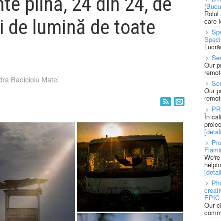
te plină, 24 din 24, de
(Bucu
Rolul
 de lumină de toate
care 
Spe
Speci
Lucră
Sen
Our p
remote
ra Badicioiu Matei
Se
Our p
remote
PR
În ca
proie
[detali
Pro
Flami
We're
helpi
[detali
Pho
creat
EPIC 
Our c
commu