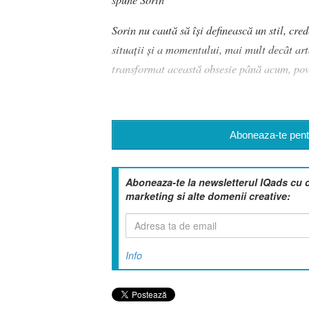
Sorin nu caută să își definească un stil, cre
situații și a momentului, mai mult decât art
transformat această obsesie până acum, pove
Aboneaza-te pentr
Aboneaza-te la newsletterul IQads cu 
marketing si alte domenii creative:
Info