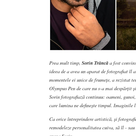
Prea mult timp,
Sorin Trâncă
a fost convins
ideea de a avea un aparat de fotografiat îl a
momentele ei unice de frumețe, a rezistat t
Olympus Pen de care nu s-a mai despărțit și
Sorin fotografiază continuu: oameni, gunoi, a
care lumina ne definește timpul. Imaginile 
Ca orice întreprindere artistică, și fotograf
remodeleze personalitatea cuiva, să îl - sau 
spune Sorin