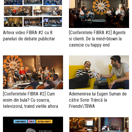
Arhiva video FIBRA #2 cu 8
[Conferintele FIBRA #2] Agentii
paneluri de debate publicitar
si clienti. De la mind=blown la
casnicie cu happy end
[Conferintele FIBRA #2] Cum
Ademenirea lui Eugen Suman de
iesim din bula? Cu soacra,
către Sorin Trâncă la
televizorul, traind vietile altora
Friends\TBWA