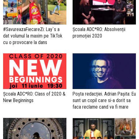
#SavureazaFiecareZi: Lay`s a
Școala ADC*RO: Absolvenții
dat volumul la maxim pe TikTok
promoției 2020
cu o provocare la dans
Școala ADC*RO: Class of 2020 &
Poșta redacției. Adrian Pașita: Eu
New Beginnings
sunt un copil care si-a dorit sa
faca reclame cand va fi mare