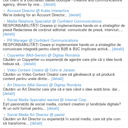
agency, driven by one...
[detalii]
Account Director @ Kubis Interactive
We’re looking for an Account Director...
[detalii]
Media Relations Specialist @ Confident Communications
RESPONSABILITĂȚI Crearea și implementarea hands-on a strategiilor de
presă Redactarea de conținut editorial: comunicate de presă, interviuri,...
[detalii]
PR Manager @ Confident Communications
RESPONSABILITĂȚI Creare și implementare hands-on a strategiilor de
comunicare integrată pentru clienți B2B & B2C Implicare activă...
[detalii]
Copywriter (Mid–Senior) @ Digitas România
Căutăm un Copywriter cu experiență de agenție care știe că o idee bună
trebuie să...
[detalii]
Video Content Creator @ Cohn & Jansen
Căutăm un Video Content Creator care să gândească și să producă
content pentru unele dintre...
[detalii]
Art Director (Mid–Senior) @ Digitas România
Căutăm un Art Director care știe că e tare când o idee arată bine, dar...
[detalii]
Social Media Specialist wanted @ Internet Corp
Ești pasionat(ă) de social media, content creation și tendințele digitale?
Ai un ochi format pentru...
[detalii]
Social Media Art Director @ pastel
Căutăm un Art Director cu experiență în social media, care să știe cum
să transforme...
[detalii]