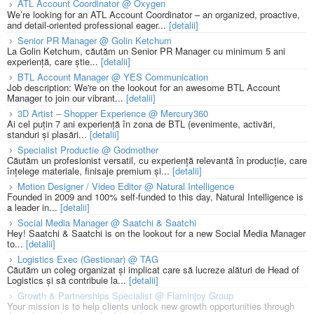
ATL Account Coordinator @ Oxygen
We’re looking for an ATL Account Coordinator – an organized, proactive,
and detail-oriented professional eager...
[detalii]
Senior PR Manager @ Golin Ketchum
La Golin Ketchum, căutăm un Senior PR Manager cu minimum 5 ani
experiență, care știe...
[detalii]
BTL Account Manager @ YES Communication
Job description: We're on the lookout for an awesome BTL Account
Manager to join our vibrant...
[detalii]
3D Artist – Shopper Experience @ Mercury360
Ai cel puțin 7 ani experiență în zona de BTL (evenimente, activări,
standuri și plasări...
[detalii]
Specialist Productie @ Godmother
Căutăm un profesionist versatil, cu experiență relevantă în producție, care
înțelege materiale, finisaje premium și...
[detalii]
Motion Designer / Video Editor @ Natural Intelligence
Founded in 2009 and 100% self-funded to this day, Natural Intelligence is
a leader in...
[detalii]
Social Media Manager @ Saatchi & Saatchi
Hey! Saatchi & Saatchi is on the lookout for a new Social Media Manager
to...
[detalii]
Logistics Exec (Gestionar) @ TAG
Căutăm un coleg organizat și implicat care să lucreze alături de Head of
Logistics și să contribuie la...
[detalii]
Growth & Partnerships Specialist @ Flaminjoy Group
Your mission is to help clients unlock new growth opportunities through