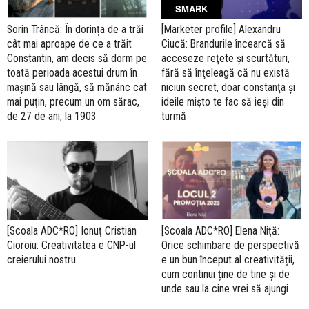
SMARK
Sorin Trâncă: În dorința de a trăi
[Marketer profile] Alexandru
cât mai aproape de ce a trăit
Ciucă: Brandurile încearcă să
Constantin, am decis să dorm pe
acceseze reţete şi scurtături,
toată perioada acestui drum în
fără să înţeleagă că nu există
mașină sau lângă, să mănânc cat
niciun secret, doar constanţa şi
mai puțin, precum un om sărac,
ideile mişto te fac să ieşi din
de 27 de ani, la 1903
turmă
[Scoala ADC*RO] Ionuț Cristian
[Scoala ADC*RO] Elena Niță:
Cioroiu: Creativitatea e CNP-ul
Orice schimbare de perspectivă
creierului nostru
e un bun început al creativității,
cum continui ține de tine și de
unde sau la cine vrei să ajungi