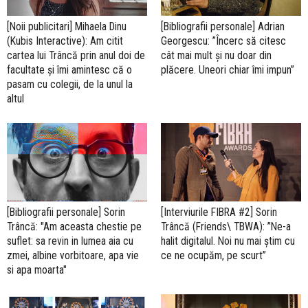
[Noii publicitari] Mihaela Dinu
[Bibliografii personale] Adrian
(Kubis Interactive): Am citit
Georgescu: ”Încerc să citesc
cartea lui Trâncă prin anul doi de
cât mai mult și nu doar din
facultate și îmi amintesc că o
plăcere. Uneori chiar îmi impun”
pasam cu colegii, de la unul la
altul
[Bibliografii personale] Sorin
[Interviurile FIBRA #2] Sorin
Trâncă: "Am aceasta chestie pe
Trâncă (Friends\ TBWA): ”Ne-a
suflet: sa revin in lumea aia cu
halit digitalul. Noi nu mai știm cu
zmei, albine vorbitoare, apa vie
ce ne ocupăm, pe scurt”
si apa moarta"