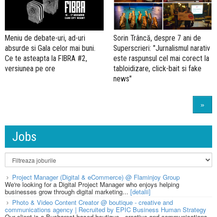
Meniu de debate-uri, ad-uri
Sorin Trâncă, despre 7 ani de
absurde si Gala celor mai buni.
Superscrieri: "Jurnalismul narativ
Ce te asteapta la FIBRA #2,
este raspunsul cel mai corect la
versiunea pe ore
tabloidizare, click-bait si fake
news"
»
Jobs
Project Manager (Digital & eCommerce) @ Flaminjoy Group
We're looking for a Digital Project Manager who enjoys helping
businesses grow through digital marketing...
[detalii]
Photo & Video Content Creator @ boutique - creative and
communications agency | Recruited by EPIC Business Human Strategy
Our client is a Bucharest based boutique - creative and communications