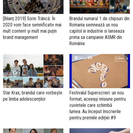
[Bilanț 2019] Sorin Trâncă: În
Brandul numarul 1 de chipsuri din
2020 vom face semnificativ mai
Romania semnează un nou
mult content și mult mai puțin
capitol in industrie si lanseaza
brand management
prima sa campanie ASMR din
România
Star Krax, brandul care vorbește
Festivalul Superscrieri: un nou
pe limba adolescenților
format, aceeași misiune pentru
cuvintele care schimbă
lumea. Au început înscrierile
pentru premiile ediției #9