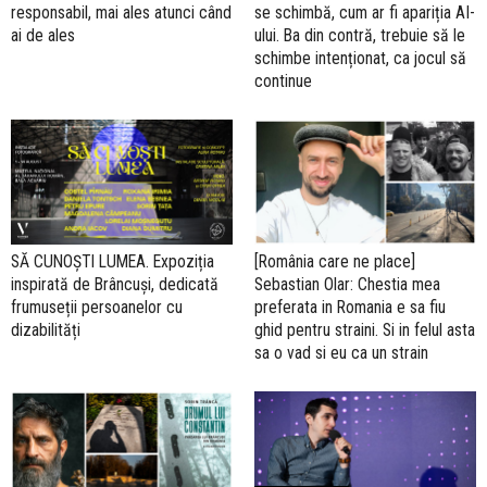
responsabil, mai ales atunci când
se schimbă, cum ar fi apariția AI-
ai de ales
ului. Ba din contră, trebuie să le
schimbe intenționat, ca jocul să
continue
SĂ CUNOȘTI LUMEA. Expoziția
[România care ne place]
inspirată de Brâncuși, dedicată
Sebastian Olar: Chestia mea
frumuseții persoanelor cu
preferata in Romania e sa fiu
dizabilități
ghid pentru straini. Si in felul asta
sa o vad si eu ca un strain