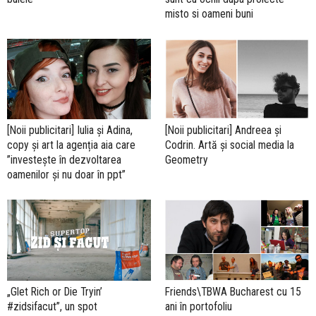
misto si oameni buni
[Noii publicitari] Iulia și Adina,
[Noii publicitari] Andreea și
copy și art la agenția aia care
Codrin. Artă și social media la
”investește în dezvoltarea
Geometry
oamenilor și nu doar în ppt”
„Glet Rich or Die Tryin’
Friends\TBWA Bucharest cu 15
#zidsifacut”, un spot
ani în portofoliu