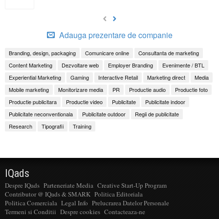
Adauga prezentare de companie
Branding, design, packaging
Comunicare online
Consultanta de marketing
Content Marketing
Dezvoltare web
Employer Branding
Evenimente / BTL
Experiential Marketing
Gaming
Interactive Retail
Marketing direct
Media
Mobile marketing
Monitorizare media
PR
Productie audio
Productie foto
Productie publicitara
Productie video
Publicitate
Publicitate indoor
Publicitate neconventionala
Publicitate outdoor
Regii de publicitate
Research
Tipografii
Training
IQads
Despre IQads
Parteneriate Media
Creative Start-Up Program
Contributor @ IQads & SMARK
Politica Editoriala
Politica Comerciala
Legal Info
Prelucrarea Datelor Personale
Termeni si Conditii
Despre cookies
Contacteaza-ne