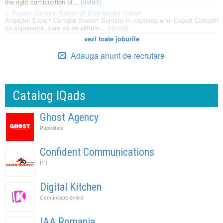
the right combination of...
[detalii]
Expert Contabil Senior @ Elite Media United
Angajăm Expert Contabil Senior! Suntem în căutarea unui Expert Contabil
cu experiență, care să se alăture...
[detalii]
vezi toate joburile
Adauga anunt de recrutare
Catalog IQads
Ghost Agency
Publicitate
Confident Communications
PR
Digital Kitchen
Comunicare online
IAA Romania