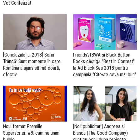
Vot Conteaza!
[Concluziile lui 2018] Sorin
Friends\TBWA și Black Button
Trâncă: Sunt momente în care
Books câștigă "Best in Contest"
România a ajuns să mă doară,
la Ad Black Sea 2018 pentru
efectiv
campania "Citește ceva mai bun"
Noul format Premiile
[Noii publicitari] Andreea si
Superscrieri #8: cum ne unim
Bianca (The Good Company)
bulele
sunt cu ochii dupa proiecte