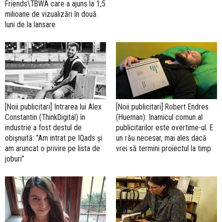
Friends\TBWA care a ajuns la 1,5
milioane de vizualizări în două
luni de la lansare
[Noii publicitari] Intrarea lui Alex
[Noii publicitari] Robert Endres
Constantin (ThinkDigital) în
(Hueman): Inamicul comun al
industrie a fost destul de
publicitarilor este overtime-ul. E
obișnuită: ”Am intrat pe IQads și
un rău necesar, mai ales dacă
am aruncat o privire pe lista de
vrei să termini proiectul la timp
joburi”