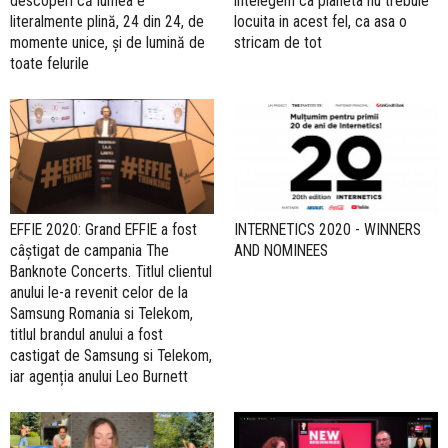
descoperi că lumea e
intelegem ca planeta nu trebuie
literalmente plină, 24 din 24, de
locuita in acest fel, ca asa o
momente unice, și de lumină de
stricam de tot
toate felurile
EFFIE 2020: Grand EFFIE a fost
INTERNETICS 2020 - WINNERS
câştigat de campania The
AND NOMINEES
Banknote Concerts. Titlul clientul
anului le-a revenit celor de la
Samsung Romania si Telekom,
titlul brandul anului a fost
castigat de Samsung si Telekom,
iar agenția anului Leo Burnett