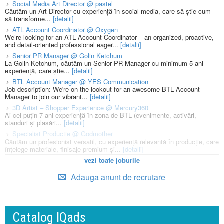
Social Media Art Director @ pastel
Căutăm un Art Director cu experiență în social media, care să știe cum
să transforme...
[detalii]
ATL Account Coordinator @ Oxygen
We’re looking for an ATL Account Coordinator – an organized, proactive,
and detail-oriented professional eager...
[detalii]
Senior PR Manager @ Golin Ketchum
La Golin Ketchum, căutăm un Senior PR Manager cu minimum 5 ani
experiență, care știe...
[detalii]
BTL Account Manager @ YES Communication
Job description: We're on the lookout for an awesome BTL Account
Manager to join our vibrant...
[detalii]
3D Artist – Shopper Experience @ Mercury360
Ai cel puțin 7 ani experiență în zona de BTL (evenimente, activări,
standuri și plasări...
[detalii]
Specialist Productie @ Godmother
Căutăm un profesionist versatil, cu experiență relevantă în producție, care
înțelege materiale, finisaje premium și...
[detalii]
vezi toate joburile
Adauga anunt de recrutare
Catalog IQads