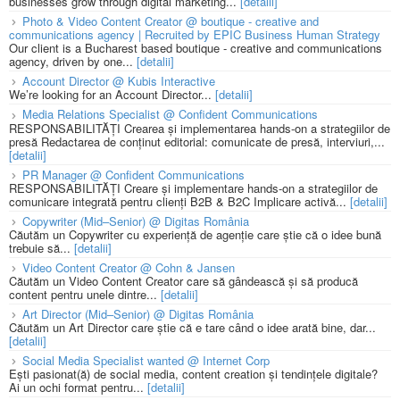
businesses grow through digital marketing...
[detalii]
Photo & Video Content Creator @ boutique - creative and
communications agency | Recruited by EPIC Business Human Strategy
Our client is a Bucharest based boutique - creative and communications
agency, driven by one...
[detalii]
Account Director @ Kubis Interactive
We’re looking for an Account Director...
[detalii]
Media Relations Specialist @ Confident Communications
RESPONSABILITĂȚI Crearea și implementarea hands-on a strategiilor de
presă Redactarea de conținut editorial: comunicate de presă, interviuri,...
[detalii]
PR Manager @ Confident Communications
RESPONSABILITĂȚI Creare și implementare hands-on a strategiilor de
comunicare integrată pentru clienți B2B & B2C Implicare activă...
[detalii]
Copywriter (Mid–Senior) @ Digitas România
Căutăm un Copywriter cu experiență de agenție care știe că o idee bună
trebuie să...
[detalii]
Video Content Creator @ Cohn & Jansen
Căutăm un Video Content Creator care să gândească și să producă
content pentru unele dintre...
[detalii]
Art Director (Mid–Senior) @ Digitas România
Căutăm un Art Director care știe că e tare când o idee arată bine, dar...
[detalii]
Social Media Specialist wanted @ Internet Corp
Ești pasionat(ă) de social media, content creation și tendințele digitale?
Ai un ochi format pentru...
[detalii]