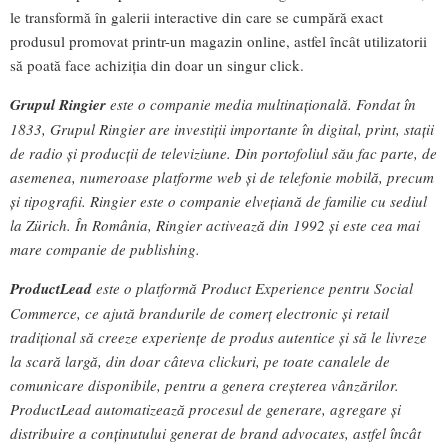
le transformă în galerii interactive din care se cumpără exact
produsul promovat printr-un magazin online, astfel încât utilizatorii
să poată face achiziția din doar un singur click.
Grupul Ringier
este o companie media multinațională. Fondat în
1833, Grupul Ringier are investiții importante în digital, print, stații
de radio și producții de televiziune. Din portofoliul său fac parte, de
asemenea, numeroase platforme web și de telefonie mobilă, precum
și tipografii. Ringier este o companie elvețiană de familie cu sediul
la Zürich. În România, Ringier activează din 1992 și este cea mai
mare companie de publishing.
ProductLead
este o platformă Product Experience pentru Social
Commerce, ce ajută brandurile de comerț electronic și retail
tradițional să creeze experiențe de produs autentice și să le livreze
la scară largă, din doar câteva clickuri, pe toate canalele de
comunicare disponibile, pentru a genera creșterea vânzărilor.
ProductLead automatizează procesul de generare, agregare și
distribuire a conținutului generat de brand advocates, astfel încât