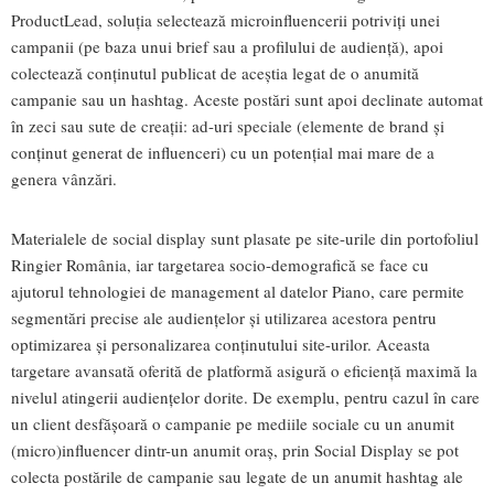
ProductLead, soluția selectează microinfluencerii potriviți unei
campanii (pe baza unui brief sau a profilului de audiență), apoi
colectează conținutul publicat de aceștia legat de o anumită
campanie sau un hashtag. Aceste postări sunt apoi declinate automat
în zeci sau sute de creații: ad-uri speciale (elemente de brand și
conținut generat de influenceri) cu un potențial mai mare de a
genera vânzări.
Materialele de social display sunt plasate pe site-urile din portofoliul
Ringier România, iar targetarea socio-demografică se face cu
ajutorul tehnologiei de management al datelor Piano, care permite
segmentări precise ale audiențelor și utilizarea acestora pentru
optimizarea și personalizarea conținutului site-urilor. Aceasta
targetare avansată oferită de platformă asigură o eficiență maximă la
nivelul atingerii audiențelor dorite. De exemplu, pentru cazul în care
un client desfășoară o campanie pe mediile sociale cu un anumit
(micro)influencer dintr-un anumit oraș, prin Social Display se pot
colecta postările de campanie sau legate de un anumit hashtag ale