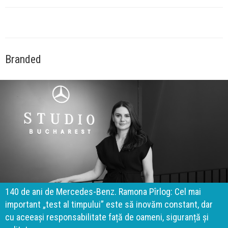
Branded
140 de ani de Mercedes-Benz. Ramona Pîrlog: Cel mai
important „test al timpului” este să inovăm constant, dar
cu aceeași responsabilitate față de oameni, siguranță și