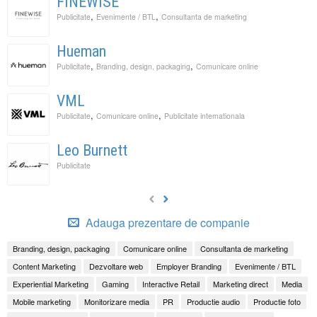
FINEWISE
,
,
Publicitate
Evenimente / BTL
Consultanta de marketing
Hueman
,
,
Publicitate
Branding, design, packaging
Comunicare online
VML
,
,
Publicitate
Comunicare online
Publicitate internationala
Leo Burnett
Publicitate
Adauga prezentare de companie
Branding, design, packaging
Comunicare online
Consultanta de marketing
Content Marketing
Dezvoltare web
Employer Branding
Evenimente / BTL
Experiential Marketing
Gaming
Interactive Retail
Marketing direct
Media
Mobile marketing
Monitorizare media
PR
Productie audio
Productie foto