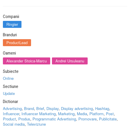
Companii
Ringier
Branduri
ProductLead
Oameni
Alexander Stoica-Marcu
Andrei Ursuleanu
Subiecte
Online
Sectiune
Update
Dictionar
Advertising
,
Brand
,
Brief
,
Display
,
Display advertising
,
Hashtag
,
Influencer
,
Influencer Marketing
,
Marketing
,
Media
,
Platform
,
Post
,
Product
,
Produs
,
Programmatic Advertising
,
Promovare
,
Publicitate
,
Social media
,
Televiziune