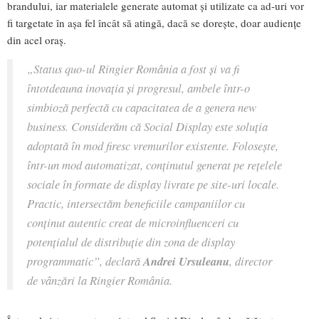
brandului, iar materialele generate automat și utilizate ca ad-uri vor
fi targetate în așa fel încât să atingă, dacă se dorește, doar audiențe
din acel oraș.
„Status quo-ul Ringier România a fost și va fi
întotdeauna inovația și progresul, ambele într-o
simbioză perfectă cu capacitatea de a genera new
business. Considerăm că Social Display este soluția
adoptată în mod firesc vremurilor existente. Folosește,
într-un mod automatizat, conținutul generat pe rețelele
sociale în formate de display livrate pe site-uri locale.
Practic, intersectăm beneficiile campaniilor cu
conținut autentic creat de microinfluenceri cu
potențialul de distribuție din zona de display
programmatic”, declară
Andrei Ursuleanu
, director
de vânzări la Ringier România.