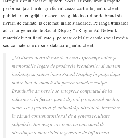
Întregul sistem creat cu ajutorul Social Display îmbunătățește
performanța ad-urilor și eficientizează costurile pentru clienții
publicitari, cu grijă la respectarea guideline-urilor de brand și a
livrării de calitate, la cele mai înalte standarde. Pe lângă utilizarea
ad-urilor generate de Social Display în Ringier Ad-Network,
materialele pot fi utilizate și pe toate celelalte canale social media
sau ca materiale de sine stătătoare pentru client.
„Misiunea noastră este de a crea experiențe unice și
memorabile legate de produsele brandurilor și suntem
încântați să putem lansa Social Display în piață după
multe luni de muncă din partea ambelor echipe.
Brandurile au nevoie sa integreze conținutul de la
influenceri în fiecare punct digital (site, social media,
dooh, etc.) pentru a-și îmbunătăți nivelul de încredere
în rândul consumatorilor și de a genera rezultate
palpabile. Am reușit să creăm un nou canal de
distribuție a materialelor generate de influenceri