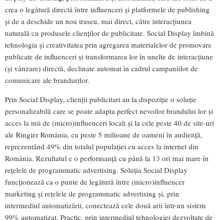
crea o legătură directă între influenceri și platformele de publishing
și de a deschide un nou traseu, mai direct, către interacțiunea
naturală cu produsele clienților de publicitate. Social Display îmbină
tehnologia și creativitatea prin agregarea materialelor de promovare
publicate de influenceri și transformarea lor în unelte de interacțiune
(și vânzare) directă, declinate automat în cadrul campaniilor de
comunicare ale brandurilor.
Prin Social Display, clienții publicitari au la dispoziție o soluție
personalizabilă care se poate adapta perfect nevoilor brandului lor și
acces la mii de (micro)influenceri locali și la cele peste 40 de site-uri
ale Ringier România, cu peste 5 milioane de oameni în audiență,
reprezentând 49% din totalul populației cu acces la internet din
România. Rezultatul e o performanță cu până la 13 ori mai mare în
rețelele de programmatic advertising. Soluția Social Display
funcționează ca o punte de legătură între (micro)influencer
marketing și rețelele de programmatic advertising și, prin
intermediul automatizării, conectează cele două arii într-un sistem
99% automatizat. Practic, prin intermediul tehnologiei dezvoltate de