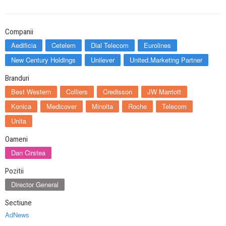
Companii
Aedificia
Cetelem
Dial Telecom
Eurolines
New Century Holdings
Unilever
United.Marketing Partner
Branduri
Best Western
Colliers
Credisson
JW Marriott
Konica
Medicover
Minolta
Roche
Telecom
Unita
Oameni
Dan Cirstea
Pozitii
Director General
Sectiune
AdNews