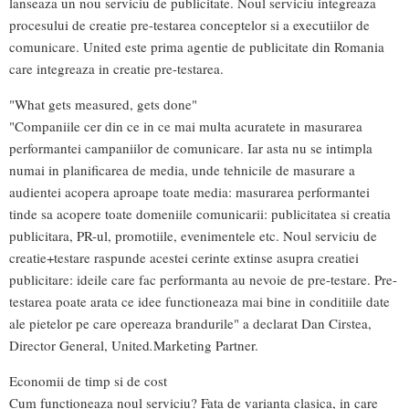
lanseaza un nou serviciu de publicitate. Noul serviciu integreaza
procesului de creatie pre-testarea conceptelor si a executiilor de
comunicare. United este prima agentie de publicitate din Romania
care integreaza in creatie pre-testarea.
"What gets measured, gets done"
"Companiile cer din ce in ce mai multa acuratete in masurarea
performantei campaniilor de comunicare. Iar asta nu se intimpla
numai in planificarea de media, unde tehnicile de masurare a
audientei acopera aproape toate media: masurarea performantei
tinde sa acopere toate domeniile comunicarii: publicitatea si creatia
publicitara, PR-ul, promotiile, evenimentele etc. Noul serviciu de
creatie+testare raspunde acestei cerinte extinse asupra creatiei
publicitare: ideile care fac performanta au nevoie de pre-testare. Pre-
testarea poate arata ce idee functioneaza mai bine in conditiile date
ale pietelor pe care opereaza brandurile" a declarat Dan Cirstea,
Director General, United
.
Marketing Partner.
Economii de timp si de cost
Cum functioneaza noul serviciu? Fata de varianta clasica, in care