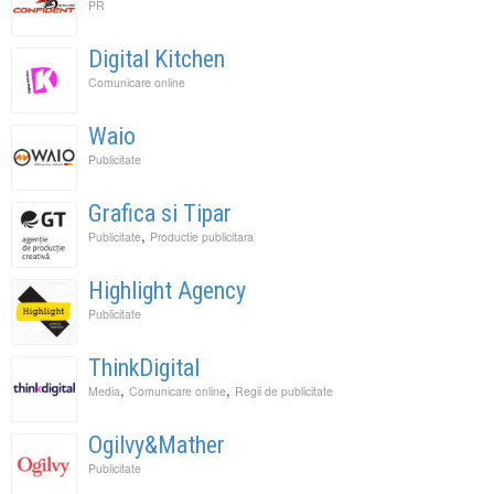
PR
Digital Kitchen
Comunicare online
Waio
Publicitate
Grafica si Tipar
,
Publicitate
Productie publicitara
Highlight Agency
Publicitate
ThinkDigital
,
,
Media
Comunicare online
Regii de publicitate
Ogilvy&Mather
Publicitate