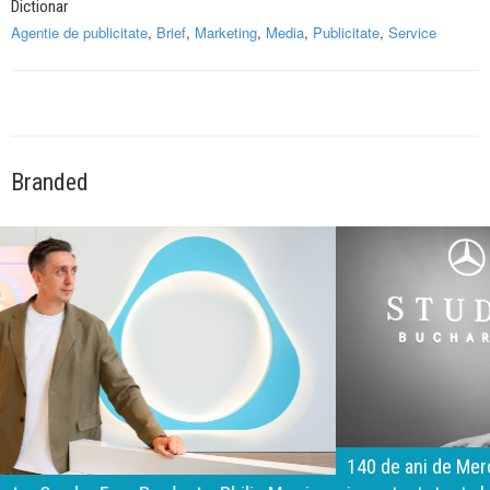
Dictionar
Agentie de publicitate
,
Brief
,
Marketing
,
Media
,
Publicitate
,
Service
Branded
140 de ani de Mercedes-Benz. Ramona Pîrlog: Cel mai