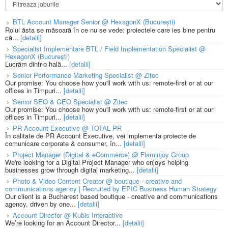
BTL Account Manager Senior @ HexagonX (București)
Rolul ăsta se măsoară în ce nu se vede: proiectele care ies bine pentru
că...
[detalii]
Specialist Implementare BTL / Field Implementation Specialist @
HexagonX (București)
Lucrăm dintr-o hală...
[detalii]
Senior Performance Marketing Specialist @ Zitec
Our promise: You choose how you'll work with us: remote-first or at our
offices in Timpuri...
[detalii]
Senior SEO & GEO Specialist @ Zitec
Our promise: You choose how you'll work with us: remote-first or at our
offices in Timpuri...
[detalii]
PR Account Executive @ TOTAL PR
În calitate de PR Account Executive, vei implementa proiecte de
comunicare corporate & consumer, în...
[detalii]
Project Manager (Digital & eCommerce) @ Flaminjoy Group
We're looking for a Digital Project Manager who enjoys helping
businesses grow through digital marketing...
[detalii]
Photo & Video Content Creator @ boutique - creative and
communications agency | Recruited by EPIC Business Human Strategy
Our client is a Bucharest based boutique - creative and communications
agency, driven by one...
[detalii]
Account Director @ Kubis Interactive
We’re looking for an Account Director...
[detalii]