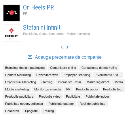
On Heels PR
PR
Stefanini Infinit
,
,
Publicitate
Comunicare online
Mobile marketing
Adauga prezentare de companie
Branding, design, packaging
Comunicare online
Consultanta de marketing
Content Marketing
Dezvoltare web
Employer Branding
Evenimente / BTL
Experiential Marketing
Gaming
Interactive Retail
Marketing direct
Media
Mobile marketing
Monitorizare media
PR
Productie audio
Productie foto
Productie publicitara
Productie video
Publicitate
Publicitate indoor
Publicitate neconventionala
Publicitate outdoor
Regii de publicitate
Research
Tipografii
Training