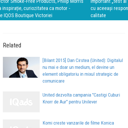
important „test al timpului” este să inovăm constant, dar
cu aceeași responsabilitate față de oameni, siguranță și
calitate
Related
[Bilant 2015] Dan Cirstea (United): Digitalul
nu mai e doar un medium, el devine un
element obligatoriu in mixul strategic de
comunicare
United dezvolta campania "Castigi Cuburi
Knorr de Aur" pentru Unilever
Komi creste vanzarile de filme Konica