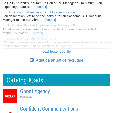
La Golin Ketchum, căutăm un Senior PR Manager cu minimum 5 ani
experiență, care știe...
[detalii]
BTL Account Manager @ YES Communication
Job description: We're on the lookout for an awesome BTL Account
Manager to join our vibrant...
[detalii]
3D Artist – Shopper Experience @ Mercury360
Ai cel puțin 7 ani experiență în zona de BTL (evenimente, activări,
standuri și plasări...
[detalii]
Specialist Productie @ Godmother
Căutăm un profesionist versatil, cu experiență relevantă în producție, care
înțelege materiale, finisaje premium și...
[detalii]
vezi toate joburile
Adauga anunt de recrutare
Catalog IQads
Ghost Agency
Publicitate
Confident Communications