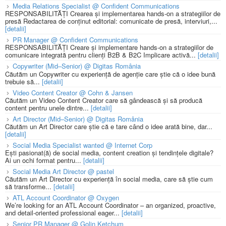
Media Relations Specialist @ Confident Communications
RESPONSABILITĂȚI Crearea și implementarea hands-on a strategiilor de
presă Redactarea de conținut editorial: comunicate de presă, interviuri,...
[detalii]
PR Manager @ Confident Communications
RESPONSABILITĂȚI Creare și implementare hands-on a strategiilor de
comunicare integrată pentru clienți B2B & B2C Implicare activă...
[detalii]
Copywriter (Mid–Senior) @ Digitas România
Căutăm un Copywriter cu experiență de agenție care știe că o idee bună
trebuie să...
[detalii]
Video Content Creator @ Cohn & Jansen
Căutăm un Video Content Creator care să gândească și să producă
content pentru unele dintre...
[detalii]
Art Director (Mid–Senior) @ Digitas România
Căutăm un Art Director care știe că e tare când o idee arată bine, dar...
[detalii]
Social Media Specialist wanted @ Internet Corp
Ești pasionat(ă) de social media, content creation și tendințele digitale?
Ai un ochi format pentru...
[detalii]
Social Media Art Director @ pastel
Căutăm un Art Director cu experiență în social media, care să știe cum
să transforme...
[detalii]
ATL Account Coordinator @ Oxygen
We’re looking for an ATL Account Coordinator – an organized, proactive,
and detail-oriented professional eager...
[detalii]
Senior PR Manager @ Golin Ketchum