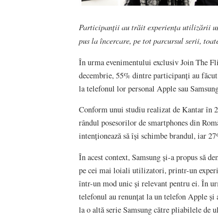
Participanții au trăit experiența utilizării 
pus la încercare, pe tot parcursul serii, toat
În urma evenimentului exclusiv Join The F
decembrie, 55% dintre participanți au făcut
la telefonul lor personal Apple sau Samsung
Conform unui studiu realizat de Kantar în 202
rândul posesorilor de smartphones din Român
intenționează să își schimbe brandul, iar 27
În acest context, Samsung și-a propus să de
pe cei mai loiali utilizatori, printr-un exper
într-un mod unic și relevant pentru ei. În ur
telefonul au renunțat la un telefon Apple și 
la o altă serie Samsung către pliabilele de u