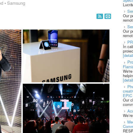
Speci
ed
•
Samsung
Lucră
Sen
Our p
remote
Se
Our p
remote
PR
În ca
proie
[detali
Pro
Flami
We're
helpi
[detali
Pho
creat
EPIC 
Our c
commu
Acc
We’re
Med
Comm
RESPO