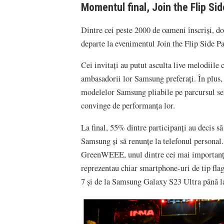
Momentul final, Join the Flip Sid
Dintre cei peste 2000 de oameni înscriși, do
departe la evenimentul Join the Flip Side P
Cei invitați au putut asculta live melodiile c
ambasadorii lor Samsung preferați. În plus, 
modelelor Samsung pliabile pe parcursul serii
convinge de performanța lor.
La final, 55% dintre participanți au decis să 
Samsung și să renunțe la telefonul personal.
GreenWEEE, unul dintre cei mai importanți 
reprezentau chiar smartphone-uri de tip fl
7 și de la Samsung Galaxy S23 Ultra până l