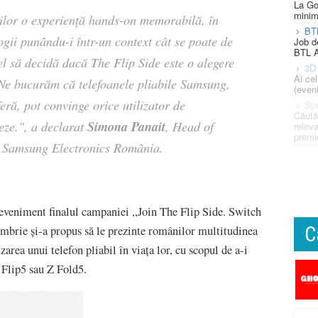
La Go
minim
ilor o experiență hands-on memorabilă, în
BT
ogii punându-i într-un context cât se poate de
Job d
BTL A
fel să decidă dacă The Flip Side este o alegere
3D 
Ai ce
ă. Ne bucurăm că telefoanele pliabile Samsung,
(eveni
feră, pot convinge orice utilizator de
Spe
Căută
Simona Panait
eze.", a declarat
, Head of
releva
premi
 Samsung Electronics România.
eveniment finalul campaniei ,,Join The Flip Side. Switch
C
mbrie și-a propus să le prezinte românilor multitudinea
izarea unui telefon pliabil în viața lor, cu scopul de a-i
 Flip5 sau Z Fold5.