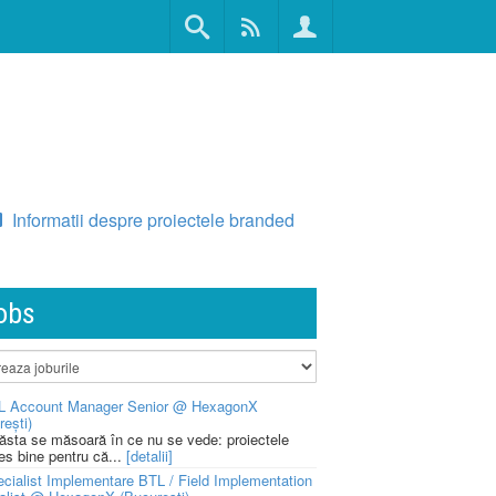
Informatii despre proiectele branded
obs
L Account Manager Senior @ HexagonX
rești)
 ăsta se măsoară în ce nu se vede: proiectele
ies bine pentru că...
[detalii]
cialist Implementare BTL / Field Implementation