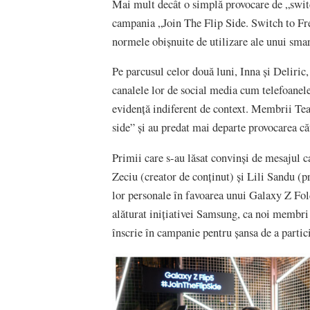
Mai mult decât o simplă provocare de „swi
campania „Join The Flip Side. Switch to Fre
normele obișnuite de utilizare ale unui smar
Pe parcusul celor două luni, Inna și Deliric
canalele lor de social media cum telefoanele 
evidență indiferent de context. Membrii Tea
side” și au predat mai departe provocarea cătr
Primii care s-au lăsat convinși de mesajul c
Zeciu (creator de conținut) și Lili Sandu (p
lor personale în favoarea unui Galaxy Z Fol
alăturat inițiativei Samsung, ca noi membri 
înscrie în campanie pentru șansa de a partici