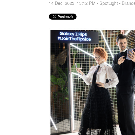
14 Dec. 2023, 13:12 PM
•
SpotLight
•
Brand