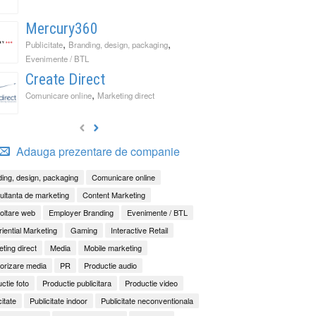
Mercury360
,
,
Publicitate
Branding, design, packaging
Evenimente / BTL
Create Direct
,
Comunicare online
Marketing direct
Adauga prezentare de companie
ing, design, packaging
Comunicare online
ltanta de marketing
Content Marketing
oltare web
Employer Branding
Evenimente / BTL
iential Marketing
Gaming
Interactive Retail
ting direct
Media
Mobile marketing
orizare media
PR
Productie audio
ctie foto
Productie publicitara
Productie video
citate
Publicitate indoor
Publicitate neconventionala