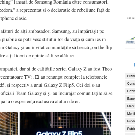
tching” lansată de Samsung România către consumatori,
edom.” a reprezentat și o declarație de rebeliune față de
tphone clasic.
, alături de alți ambasadori Samsung, au împărtășit pe
pliabile se potrivesc stilului lor de viață și cum ies în
m Galaxy și-au invitat comunitățile să treacă „on the flip
e alți lideri de opinie să li se alăture.
ampaniei, dar și de calitățile seriei Galaxy Z au fost Theo
Brand
rezentatoare TV). Ei au renunțat complet la telefoanele
Consu
d5, și respectiv a unui Galaxy Z Flip5. Cei doi s-au
Dezv
oficiali Team Galaxy și și-au încurajat comunitățile să se
Exper
pa la o experiență exclusivă alături de ei.
Marke
Monit
Produ
Publi