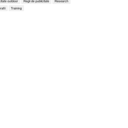
citate outdoor
Regii de publicitate
Research
rafii
Training