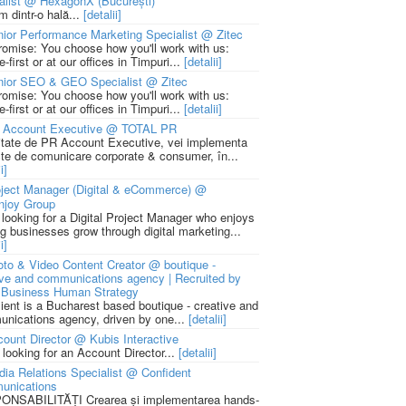
alist @ HexagonX (București)
m dintr-o hală...
[detalii]
ior Performance Marketing Specialist @ Zitec
romise: You choose how you'll work with us:
-first or at our offices in Timpuri...
[detalii]
nior SEO & GEO Specialist @ Zitec
romise: You choose how you'll work with us:
-first or at our offices in Timpuri...
[detalii]
 Account Executive @ TOTAL PR
litate de PR Account Executive, vei implementa
cte de comunicare corporate & consumer, în...
i]
ject Manager (Digital & eCommerce) @
njoy Group
 looking for a Digital Project Manager who enjoys
ng businesses grow through digital marketing...
i]
to & Video Content Creator @ boutique -
ive and communications agency | Recruited by
Business Human Strategy
lient is a Bucharest based boutique - creative and
nications agency, driven by one...
[detalii]
ount Director @ Kubis Interactive
 looking for an Account Director...
[detalii]
ia Relations Specialist @ Confident
unications
NSABILITĂȚI Crearea și implementarea hands-