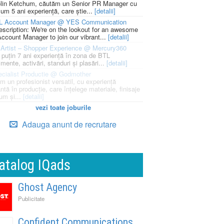
lin Ketchum, căutăm un Senior PR Manager cu
um 5 ani experiență, care știe...
[detalii]
L Account Manager @ YES Communication
escription: We're on the lookout for an awesome
ccount Manager to join our vibrant...
[detalii]
Artist – Shopper Experience @ Mercury360
l puțin 7 ani experiență în zona de BTL
mente, activări, standuri și plasări...
[detalii]
cialist Productie @ Godmother
m un profesionist versatil, cu experiență
ntă în producție, care înțelege materiale, finisaje
um și...
[detalii]
vezi toate joburile
Adauga anunt de recrutare
atalog IQads
Ghost Agency
Publicitate
Confident Communications