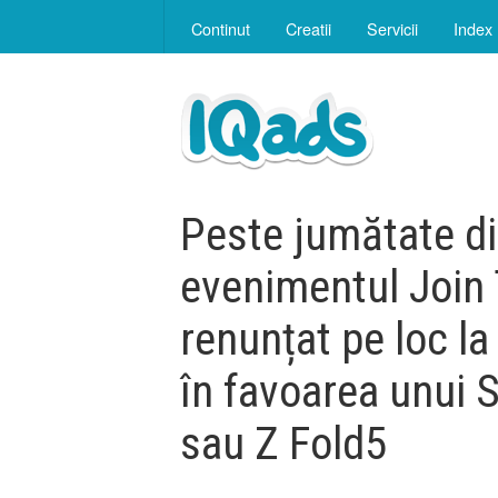
Continut
Creatii
Servicii
Index
Peste jumătate din
evenimentul Join 
renunțat pe loc la
în favoarea unui 
sau Z Fold5