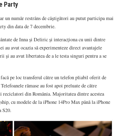
e Party
ar un număr restrâns de câștigători au putut participa mai
arty din data de 7 decembrie.
ântate de Inna și Deliric și interacționa cu unii dintre
ei au avut ocazia să experimenteze direct avantajele
 și au avut libertatea de a le testa singuri pentru a se
facă pe loc transferul către un telefon pliabil oferit de
 Telefoanele rămase au fost apoi preluate de către
reciclatori din România. Majoritatea dintre acestea
agship, cu modele de la iPhone 14Pro Max până la iPhone
a S20.