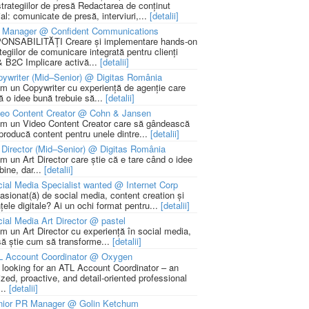
strategiilor de presă Redactarea de conținut
ial: comunicate de presă, interviuri,...
[detalii]
 Manager @ Confident Communications
NSABILITĂȚI Creare și implementare hands-on
tegiilor de comunicare integrată pentru clienți
 B2C Implicare activă...
[detalii]
ywriter (Mid–Senior) @ Digitas România
m un Copywriter cu experiență de agenție care
ă o idee bună trebuie să...
[detalii]
deo Content Creator @ Cohn & Jansen
m un Video Content Creator care să gândească
 producă content pentru unele dintre...
[detalii]
 Director (Mid–Senior) @ Digitas România
m un Art Director care știe că e tare când o idee
bine, dar...
[detalii]
ial Media Specialist wanted @ Internet Corp
pasionat(ă) de social media, content creation și
țele digitale? Ai un ochi format pentru...
[detalii]
ial Media Art Director @ pastel
m un Art Director cu experiență în social media,
să știe cum să transforme...
[detalii]
L Account Coordinator @ Oxygen
 looking for an ATL Account Coordinator – an
zed, proactive, and detail-oriented professional
...
[detalii]
nior PR Manager @ Golin Ketchum