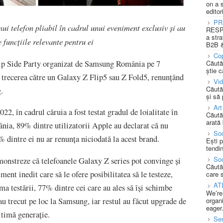
on a 
editor
PR
unui telefon pliabil în cadrul unui eveniment exclusiv și au
RESPO
a stra
e funcțiile relevante pentru ei
B2B &
Cop
lip Side Party organizat de Samsung România pe 7
Căută
știe c
 trecerea către un Galaxy Z Flip5 sau Z Fold5, renunțând
Vi
Căută
.
și să
Art
2, în cadrul căruia a fost testat gradul de loialitate în
Căută
arată 
ia, 89% dintre utilizatorii Apple au declarat că nu
Soc
% dintre ei nu ar renunța niciodată la acest brand.
Ești 
tendin
Soc
monstreze că telefoanele Galaxy Z series pot convinge și
Căută
iment inedit care să le ofere posibilitatea să le testeze,
care 
AT
ma testării, 77% dintre cei care au ales să își schimbe
We’re
organi
au trecut pe loc la Samsung, iar restul au făcut upgrade de
eager
ltimă generație.
Se