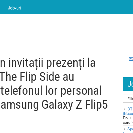
Job-uri
 invitații prezenți la
The Flip Side au
J
 telefonul lor personal
Samsung Galaxy Z Flip5
BT
(Bucu
Rolul
care 
Spe