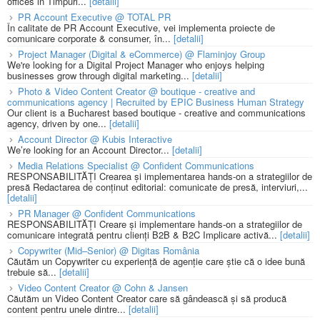
offices in Timpuri...
[detalii]
PR Account Executive @ TOTAL PR
În calitate de PR Account Executive, vei implementa proiecte de
comunicare corporate & consumer, în...
[detalii]
Project Manager (Digital & eCommerce) @ Flaminjoy Group
We're looking for a Digital Project Manager who enjoys helping
businesses grow through digital marketing...
[detalii]
Photo & Video Content Creator @ boutique - creative and
communications agency | Recruited by EPIC Business Human Strategy
Our client is a Bucharest based boutique - creative and communications
agency, driven by one...
[detalii]
Account Director @ Kubis Interactive
We’re looking for an Account Director...
[detalii]
Media Relations Specialist @ Confident Communications
RESPONSABILITĂȚI Crearea și implementarea hands-on a strategiilor de
presă Redactarea de conținut editorial: comunicate de presă, interviuri,...
[detalii]
PR Manager @ Confident Communications
RESPONSABILITĂȚI Creare și implementare hands-on a strategiilor de
comunicare integrată pentru clienți B2B & B2C Implicare activă...
[detalii]
Copywriter (Mid–Senior) @ Digitas România
Căutăm un Copywriter cu experiență de agenție care știe că o idee bună
trebuie să...
[detalii]
Video Content Creator @ Cohn & Jansen
Căutăm un Video Content Creator care să gândească și să producă
content pentru unele dintre...
[detalii]