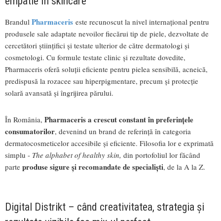
empatie în skincare
Pharmaceris
Brandul
este recunoscut la nivel internațional pentru
produsele sale adaptate nevoilor fiecărui tip de piele, dezvoltate de
cercetători științifici și testate ulterior de către dermatologi și
cosmetologi. Cu formule testate clinic și rezultate dovedite,
Pharmaceris oferă soluții eficiente pentru pielea sensibilă, acneică,
predispusă la rozacee sau hiperpigmentare, precum și protecție
solară avansată și îngrijirea părului.
Pharmaceris a crescut constant în preferințele
În România,
consumatorilor
, devenind un brand de referință în categoria
dermatocosmeticelor accesibile și eficiente. Filosofia lor e exprimată
simplu -
The alphabet of healthy skin,
din portofoliul lor făcând
produse sigure și recomandate de specialiști
parte
, de la A la Z.
Digital Distrikt – când creativitatea, strategia și