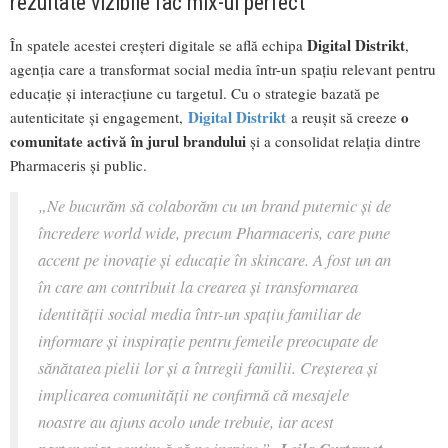
rezultate vizibile fac mix-ul perfect
Digital Distrikt
În spatele acestei creșteri digitale se află echipa
,
agenția care a transformat social media într-un spațiu relevant pentru
educație și interacțiune cu targetul. Cu o strategie bazată pe
Digital Distrikt
o
autenticitate și engagement,
a reușit să creeze
comunitate activă în jurul brandului
și a consolidat relația dintre
Pharmaceris și public.
„Ne bucurăm să colaborăm cu un brand puternic și de
încredere world wide, precum Pharmaceris, care pune
accent pe inovație și educație în skincare. A fost un an
în care am contribuit la crearea și transformarea
identității social media într-un spațiu familiar de
informare și inspirație pentru femeile preocupate de
sănătatea pielii lor și a întregii familii. Creșterea și
implicarea comunității ne confirmă că mesajele
noastre au ajuns acolo unde trebuie, iar acest
parteneriat continuă să ne inspire.”,
,