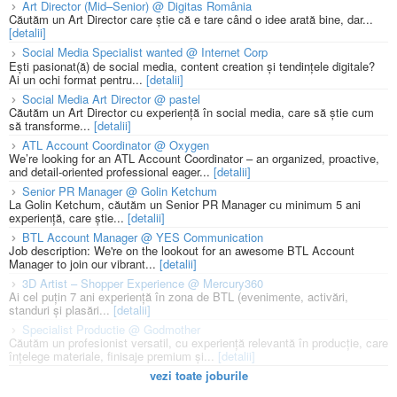
Art Director (Mid–Senior) @ Digitas România
Căutăm un Art Director care știe că e tare când o idee arată bine, dar...
[detalii]
Social Media Specialist wanted @ Internet Corp
Ești pasionat(ă) de social media, content creation și tendințele digitale?
Ai un ochi format pentru...
[detalii]
Social Media Art Director @ pastel
Căutăm un Art Director cu experiență în social media, care să știe cum
să transforme...
[detalii]
ATL Account Coordinator @ Oxygen
We’re looking for an ATL Account Coordinator – an organized, proactive,
and detail-oriented professional eager...
[detalii]
Senior PR Manager @ Golin Ketchum
La Golin Ketchum, căutăm un Senior PR Manager cu minimum 5 ani
experiență, care știe...
[detalii]
BTL Account Manager @ YES Communication
Job description: We're on the lookout for an awesome BTL Account
Manager to join our vibrant...
[detalii]
3D Artist – Shopper Experience @ Mercury360
Ai cel puțin 7 ani experiență în zona de BTL (evenimente, activări,
standuri și plasări...
[detalii]
Specialist Productie @ Godmother
Căutăm un profesionist versatil, cu experiență relevantă în producție, care
înțelege materiale, finisaje premium și...
[detalii]
vezi toate joburile