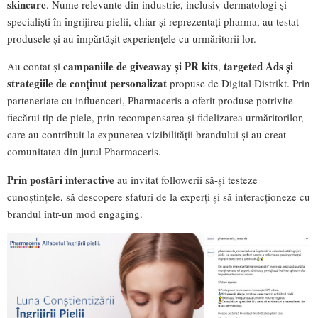
skincare
. Nume relevante din industrie, inclusiv dermatologi și
specialiști în îngrijirea pielii, chiar și reprezentați pharma, au testat
produsele și au împărtășit experiențele cu urmăritorii lor.
campaniile de giveaway și PR kits
targeted Ads și
Au contat și
,
strategiile de conținut personalizat
propuse de Digital Distrikt. Prin
parteneriate cu influenceri, Pharmaceris a oferit produse potrivite
fiecărui tip de piele, prin recompensarea și fidelizarea urmăritorilor,
care au contribuit la expunerea vizibilității brandului și au creat
comunitatea din jurul Pharmaceris.
Prin postări interactive
au invitat followerii să-și testeze
cunoștințele, să descopere sfaturi de la experți și să interacționeze cu
brandul într-un mod engaging.