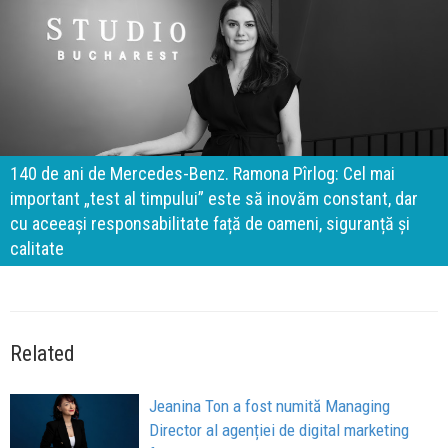
140 de ani de Mercedes-Benz. Ramona Pîrlog: Cel mai
important „test al timpului” este să inovăm constant, dar
cu aceeași responsabilitate față de oameni, siguranță și
calitate
Related
Jeanina Ton a fost numită Managing
Director al agenției de digital marketing