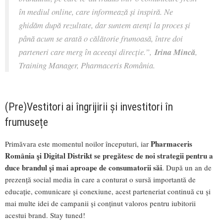
în mediul online, care informează și inspiră. Ne
ghidăm după rezultate, dar suntem atenți la proces și
până acum se arată o călătorie frumoasă, între doi
parteneri care merg în aceeași direcție.”,
Irina Mincă
,
Training Manager, Pharmaceris România.
(Pre)Vestitori ai îngrijirii și investitori în
frumusețe
Pharmaceris
Primăvara este momentul noilor începuturi, iar
România și Digital Distrikt se pregătesc de noi strategii pentru a
duce brandul și mai aproape de consumatorii săi
. După un an de
prezență social media în care a conturat o sursă importantă de
educație, comunicare și conexiune, acest parteneriat continuă cu și
mai multe idei de campanii și conținut valoros pentru iubitorii
acestui brand. Stay tuned!