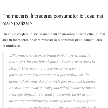
Pharmaceris: Încrederea consumatorilor, cea mai
mare realizare
Un an de creștere în social media nu se măsoară doar în cifre, ci mai
ales în încrederea pe care reușești să o construiești cu oamenii care
te urmăresc.
„Pharmaceris, ca orice brand global, are standarde
înalte și o direcție bine definită.
Ceea ce ne-a atras la
Digital Distrikt și ne-a convins să începem un
parteneriat au fost experiența și portofoliul vast în
domeniul pharma, dar și o înțelegere profundă a pieței.
Au știut exact cum să transpună valorile noastre într-o
strategie digitală relevantă și eficientă. La fel de mult
au contat creativitatea și acuratețea lor de înțelegere a
brandului, pe care le-au tradus într-o comunicare fresh