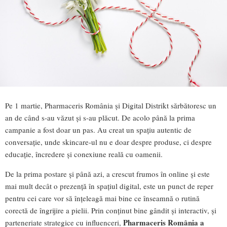
Pe 1 martie, Pharmaceris România și Digital Distrikt sărbătoresc un
an de când s-au văzut și s-au plăcut. De acolo până la prima
campanie a fost doar un pas. Au creat un spațiu autentic de
conversație, unde skincare-ul nu e doar despre produse, ci despre
educație, încredere și conexiune reală cu oamenii.
De la prima postare și până azi, a crescut frumos în online și este
mai mult decât o prezență în spațiul digital, este un punct de reper
pentru cei care vor să înțeleagă mai bine ce înseamnă o rutină
corectă de îngrijire a pielii. Prin conținut bine gândit și interactiv, și
Pharmaceris România a
parteneriate strategice cu influenceri,