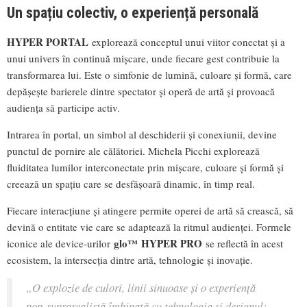
Un spațiu colectiv, o experiență personală
HYPER PORTAL
explorează conceptul unui viitor conectat și a
unui univers în continuă mișcare, unde fiecare gest contribuie la
transformarea lui. Este o simfonie de lumină, culoare și formă, care
depășește barierele dintre spectator și operă de artă și provoacă
audiența să participe activ.
Intrarea în portal, un simbol al deschiderii și conexiunii, devine
punctul de pornire ale călătoriei. Michela Picchi explorează
fluiditatea lumilor interconectate prin mișcare, culoare și formă și
creează un spațiu care se desfășoară dinamic, în timp real.
Fiecare interacțiune și atingere permite operei de artă să crească, să
devină o entitate vie care se adaptează la ritmul audienței. Formele
glo™ HYPER PRO
iconice ale device-urilor
se reflectă în acest
ecosistem, la intersecția dintre artă, tehnologie și inovație.
„O explozie de culori, linii sinuoase și o experiență
pop-suprarealistă îmbinată cu tehnologia și designul: