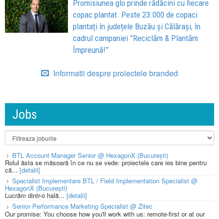
Promisiunea glo prinde rădăcini cu fiecare
copac plantat. Peste 23.000 de copaci
plantați în județele Buzău și Călărași, în
cadrul campaniei ”Reciclăm & Plantăm
Împreună!”
Informatii despre proiectele branded
Jobs
BTL Account Manager Senior @ HexagonX (București)
Rolul ăsta se măsoară în ce nu se vede: proiectele care ies bine pentru
că...
[detalii]
Specialist Implementare BTL / Field Implementation Specialist @
HexagonX (București)
Lucrăm dintr-o hală...
[detalii]
Senior Performance Marketing Specialist @ Zitec
Our promise: You choose how you'll work with us: remote-first or at our