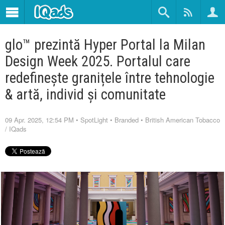
glo™ prezintă Hyper Portal la Milan
Design Week 2025. Portalul care
redefinește granițele între tehnologie
& artă, individ și comunitate
09 Apr. 2025, 12:54 PM
•
SpotLight
•
Branded
•
British American Tobacco
/
IQads