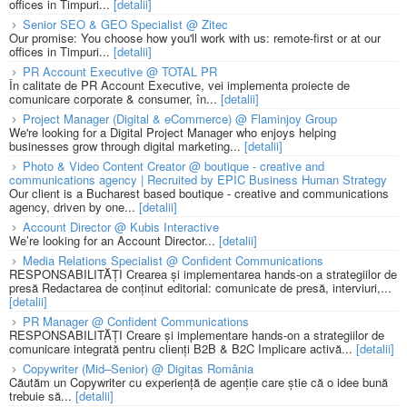
offices in Timpuri...
[detalii]
Senior SEO & GEO Specialist @ Zitec
Our promise: You choose how you'll work with us: remote-first or at our
offices in Timpuri...
[detalii]
PR Account Executive @ TOTAL PR
În calitate de PR Account Executive, vei implementa proiecte de
comunicare corporate & consumer, în...
[detalii]
Project Manager (Digital & eCommerce) @ Flaminjoy Group
We're looking for a Digital Project Manager who enjoys helping
businesses grow through digital marketing...
[detalii]
Photo & Video Content Creator @ boutique - creative and
communications agency | Recruited by EPIC Business Human Strategy
Our client is a Bucharest based boutique - creative and communications
agency, driven by one...
[detalii]
Account Director @ Kubis Interactive
We’re looking for an Account Director...
[detalii]
Media Relations Specialist @ Confident Communications
RESPONSABILITĂȚI Crearea și implementarea hands-on a strategiilor de
presă Redactarea de conținut editorial: comunicate de presă, interviuri,...
[detalii]
PR Manager @ Confident Communications
RESPONSABILITĂȚI Creare și implementare hands-on a strategiilor de
comunicare integrată pentru clienți B2B & B2C Implicare activă...
[detalii]
Copywriter (Mid–Senior) @ Digitas România
Căutăm un Copywriter cu experiență de agenție care știe că o idee bună
trebuie să...
[detalii]