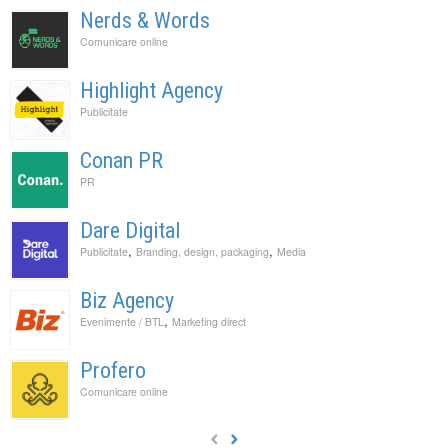
Nerds & Words
Comunicare online
Highlight Agency
Publicitate
Conan PR
PR
Dare Digital
,
,
Publicitate
Branding, design, packaging
Media
Biz Agency
,
Evenimente / BTL
Marketing direct
Profero
Comunicare online