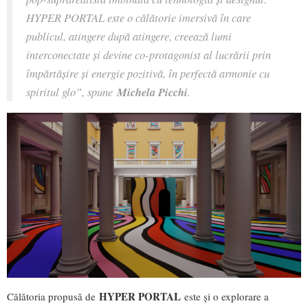
HYPER PORTAL este o călătorie imersivă în care
publicul, atingere după atingere, creează lumi
interconectate și devine co-protagonist al lucrării prin
împărtășire și energie pozitivă, în perfectă armonie cu
spiritul glo”, spune
Michela Picchi
.
HYPER PORTAL
Călătoria propusă de
este și o explorare a