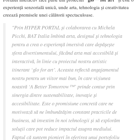
experiență senzorială unică, unde arta, tehnologia și creativitatea
creează premisele unei călătorii spectaculoase.
"Prin HYPER PORTAL și colaborarea cu Michela
Picchi, BAT Italia îmbină arta, designul și tehnologia
pentru a crea o experiență imersivă care depășește
sfera divertismentului, făcând arta mai accesibilă și
interactivă, în linie cu proiectul nostru artistic
itinerant ‘glo for art’. Aceasta reflectă angajamentul
nostru pentru un viitor mai bun, în care viziunea
noastră ‘A Better Tomorrow™’ prinde contur prin
sinergia dintre sustenabilitate, inovație și
accesibilitate. Este o promisiune concretă care ne
motivează să ne îmbunătățim constant practicile de
business, să investim în noi tehnologii și să explorăm
soluții care pot reduce impactul asupra mediului.
Faptul că suntem pionieri în oferirea unui portofoliu