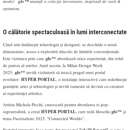
modei:
glo™
anunță o colecție inovatoare, inspirată de vară &
optimism.
O călătorie spectaculoasă în lumi interconectate
Când arta întâlnește tehnologia și designul, se deschide o nouă
dimensiune, aceea a explorării dincolo de limitele convenționale.
glo™
Este viziunea prin care
abordează orice experiență, din rolul
de patron al artelor. Anul acesta, la Milan Design Week
glo™
2025,
invită vizitatorii să treacă pragul unui portal
HYPER PORTAL
revelator:
, o instalație interactivă care redefinește
granițele artei și tehnologiei și invită oamenii să devină co-creatori
ai experienței artistice.
Artista Michela Picchi, cunoscută pentru abordarea ei pop-
HYPER PORTAL
glo™
suprarealistă, a creat
, care redă filosofia
și
tema Fuorisalone 2025, "Connected Worlds".
"glo™ for art"
Portalul interactiv face parte din proiectul
și este o