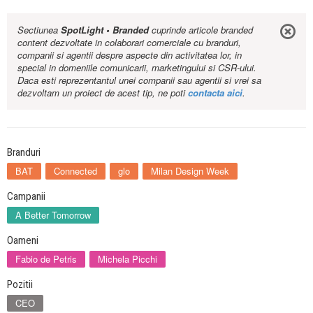
Sectiunea
SpotLight • Branded
cuprinde articole branded
content dezvoltate in colaborari comerciale cu branduri,
companii si agentii despre aspecte din activitatea lor, in
special in domeniile comunicarii, marketingului si CSR-ului.
Daca esti reprezentantul unei companii sau agentii si vrei sa
dezvoltam un proiect de acest tip, ne poti
contacta aici
.
Branduri
BAT
Connected
glo
Milan Design Week
Campanii
A Better Tomorrow
Oameni
Fabio de Petris
Michela Picchi
Pozitii
CEO