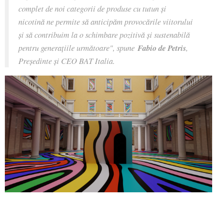
complet de noi categorii de produse cu tutun și
nicotină ne permite să anticipăm provocările viitorului
și să contribuim la o schimbare pozitivă și sustenabilă
pentru generațiile următoare", spune
Fabio de Petris
,
Președinte și CEO BAT Italia.