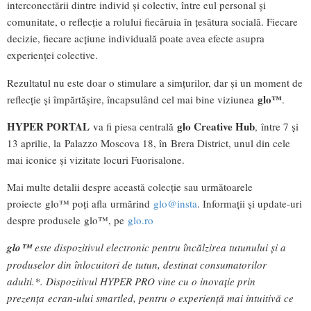
interconectării dintre individ și colectiv, între eul personal și
comunitate, o reflecție a rolului fiecăruia în țesătura socială. Fiecare
decizie, fiecare acțiune individuală poate avea efecte asupra
experienței colective.
Rezultatul nu este doar o stimulare a simțurilor, dar și un moment de
glo™
reflecție și împărtășire, încapsulând cel mai bine viziunea
.
HYPER PORTAL
glo Creative Hub
va fi piesa centrală
, între 7 și
13 aprilie, la Palazzo Moscova 18, în Brera District, unul din cele
mai iconice și vizitate locuri Fuorisalone.
Mai multe detalii despre această colecție sau următoarele
proiecte glo™ poți afla urmărind
glo@insta
. Informații și update-uri
despre produsele glo™, pe
glo.ro
glo™
este dispozitivul electronic pentru încălzirea tutunului și a
produselor din înlocuitori de tutun, destinat consumatorilor
adulti.*. Dispozitivul HYPER PRO vine cu o inovație prin
prezența ecran-ului smartled, pentru o experiență mai intuitivă ce