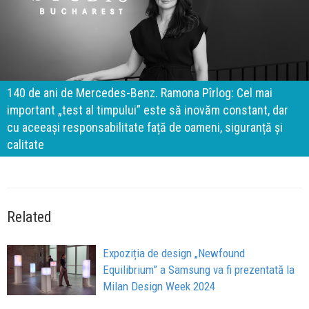
140 de ani de Mercedes-Benz. Ramona Pîrlog: Cel mai
important „test al timpului” este să inovăm constant, dar
cu aceeași responsabilitate față de oameni, siguranță și
calitate
Related
Expoziția de design „Newfound
Equilibrium” a Samsung va fi prezentată la
Milan Design Week 2024