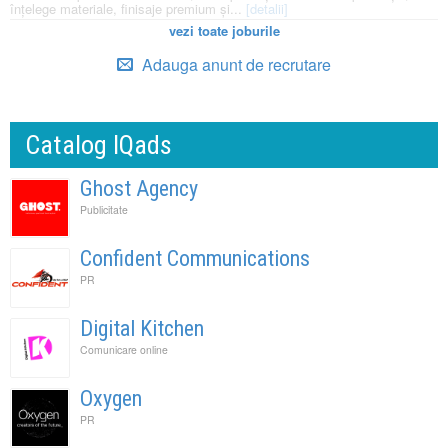
înțelege materiale, finisaje premium și...
[detalii]
vezi toate joburile
Adauga anunt de recrutare
Catalog IQads
Ghost Agency
Publicitate
Confident Communications
PR
Digital Kitchen
Comunicare online
Oxygen
PR