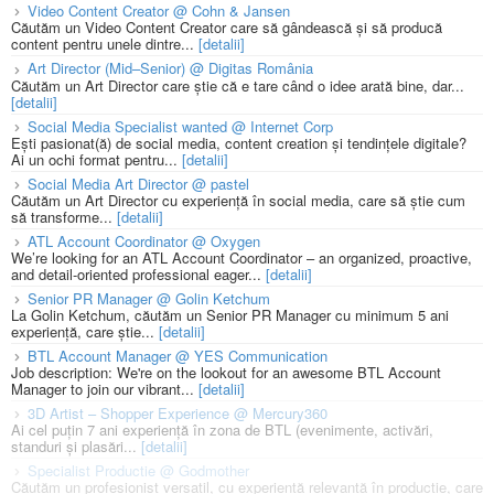
Video Content Creator @ Cohn & Jansen
Căutăm un Video Content Creator care să gândească și să producă
content pentru unele dintre...
[detalii]
Art Director (Mid–Senior) @ Digitas România
Căutăm un Art Director care știe că e tare când o idee arată bine, dar...
[detalii]
Social Media Specialist wanted @ Internet Corp
Ești pasionat(ă) de social media, content creation și tendințele digitale?
Ai un ochi format pentru...
[detalii]
Social Media Art Director @ pastel
Căutăm un Art Director cu experiență în social media, care să știe cum
să transforme...
[detalii]
ATL Account Coordinator @ Oxygen
We’re looking for an ATL Account Coordinator – an organized, proactive,
and detail-oriented professional eager...
[detalii]
Senior PR Manager @ Golin Ketchum
La Golin Ketchum, căutăm un Senior PR Manager cu minimum 5 ani
experiență, care știe...
[detalii]
BTL Account Manager @ YES Communication
Job description: We're on the lookout for an awesome BTL Account
Manager to join our vibrant...
[detalii]
3D Artist – Shopper Experience @ Mercury360
Ai cel puțin 7 ani experiență în zona de BTL (evenimente, activări,
standuri și plasări...
[detalii]
Specialist Productie @ Godmother
Căutăm un profesionist versatil, cu experiență relevantă în producție, care