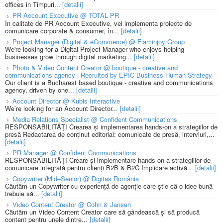
offices in Timpuri...
[detalii]
PR Account Executive @ TOTAL PR
În calitate de PR Account Executive, vei implementa proiecte de
comunicare corporate & consumer, în...
[detalii]
Project Manager (Digital & eCommerce) @ Flaminjoy Group
We're looking for a Digital Project Manager who enjoys helping
businesses grow through digital marketing...
[detalii]
Photo & Video Content Creator @ boutique - creative and
communications agency | Recruited by EPIC Business Human Strategy
Our client is a Bucharest based boutique - creative and communications
agency, driven by one...
[detalii]
Account Director @ Kubis Interactive
We’re looking for an Account Director...
[detalii]
Media Relations Specialist @ Confident Communications
RESPONSABILITĂȚI Crearea și implementarea hands-on a strategiilor de
presă Redactarea de conținut editorial: comunicate de presă, interviuri,...
[detalii]
PR Manager @ Confident Communications
RESPONSABILITĂȚI Creare și implementare hands-on a strategiilor de
comunicare integrată pentru clienți B2B & B2C Implicare activă...
[detalii]
Copywriter (Mid–Senior) @ Digitas România
Căutăm un Copywriter cu experiență de agenție care știe că o idee bună
trebuie să...
[detalii]
Video Content Creator @ Cohn & Jansen
Căutăm un Video Content Creator care să gândească și să producă
content pentru unele dintre...
[detalii]