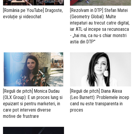
[România pe YouTube] Dragoste,
[Rezolvam in DTP] Stefan Matei
evoluție și videochat
(Geometry Global): Multe
intepaturi au trecut catre digital,
iar ATL-ul incepe sa recunoasca
- „hai ma, ca nu-s chiar monstri
astia din DTP"
[Reguli de pitch] Monica Dudau
[Reguli de pitch] Diana Alexa
(OLX Group): E un proces lung si
(Leo Burnett): Problemele incep
epuizant si pentru marketeri, in
cand nu este transparenta in
care pot interveni diverse
proces
motive de frustrare