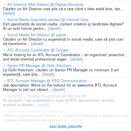
Art Director (Mid–Senior) @ Digitas România
Căutăm un Art Director care știe că e tare când o idee arată bine, dar...
[detalii]
Social Media Specialist wanted @ Internet Corp
Ești pasionat(ă) de social media, content creation și tendințele digitale?
Ai un ochi format pentru...
[detalii]
Social Media Art Director @ pastel
Căutăm un Art Director cu experiență în social media, care să știe cum
să transforme...
[detalii]
ATL Account Coordinator @ Oxygen
We’re looking for an ATL Account Coordinator – an organized, proactive,
and detail-oriented professional eager...
[detalii]
Senior PR Manager @ Golin Ketchum
La Golin Ketchum, căutăm un Senior PR Manager cu minimum 5 ani
experiență, care știe...
[detalii]
BTL Account Manager @ YES Communication
Job description: We're on the lookout for an awesome BTL Account
Manager to join our vibrant...
[detalii]
3D Artist – Shopper Experience @ Mercury360
Ai cel puțin 7 ani experiență în zona de BTL (evenimente, activări,
standuri și plasări...
[detalii]
Specialist Productie @ Godmother
Căutăm un profesionist versatil, cu experiență relevantă în producție, care
înțelege materiale, finisaje premium și...
[detalii]
vezi toate joburile