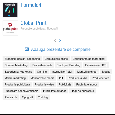
Formula4
Global Print
,
Productie publicitara
Tipografii
Adauga prezentare de companie
Branding, design, packaging
Comunicare online
Consultanta de marketing
Content Marketing
Dezvoltare web
Employer Branding
Evenimente / BTL
Experiential Marketing
Gaming
Interactive Retail
Marketing direct
Media
Mobile marketing
Monitorizare media
PR
Productie audio
Productie foto
Productie publicitara
Productie video
Publicitate
Publicitate indoor
Publicitate neconventionala
Publicitate outdoor
Regii de publicitate
Research
Tipografii
Training