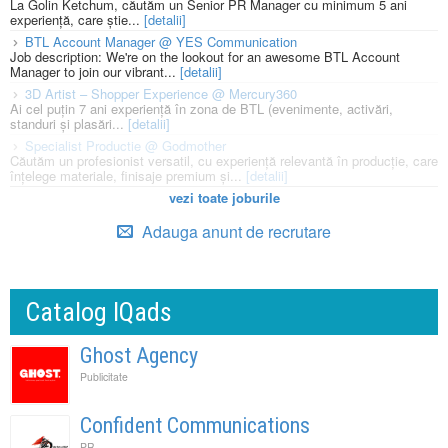
La Golin Ketchum, căutăm un Senior PR Manager cu minimum 5 ani
experiență, care știe...
[detalii]
BTL Account Manager @ YES Communication
Job description: We're on the lookout for an awesome BTL Account
Manager to join our vibrant...
[detalii]
3D Artist – Shopper Experience @ Mercury360
Ai cel puțin 7 ani experiență în zona de BTL (evenimente, activări,
standuri și plasări...
[detalii]
Specialist Productie @ Godmother
Căutăm un profesionist versatil, cu experiență relevantă în producție, care
înțelege materiale, finisaje premium și...
[detalii]
vezi toate joburile
Adauga anunt de recrutare
Catalog IQads
Ghost Agency
Publicitate
Confident Communications
PR