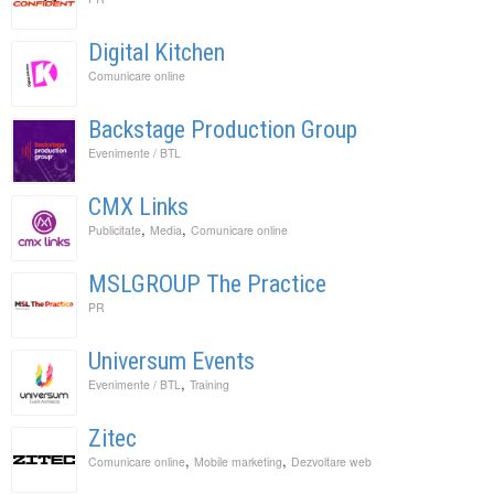
Digital Kitchen
Comunicare online
Backstage Production Group
Evenimente / BTL
CMX Links
,
,
Publicitate
Media
Comunicare online
MSLGROUP The Practice
PR
Universum Events
,
Evenimente / BTL
Training
Zitec
,
,
Comunicare online
Mobile marketing
Dezvoltare web