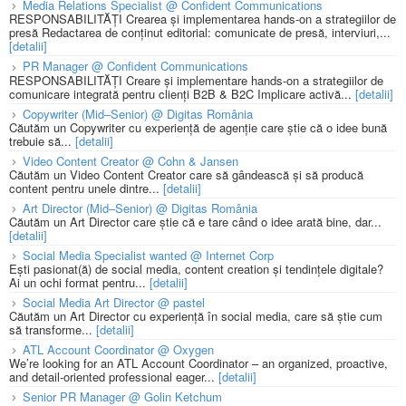
Media Relations Specialist @ Confident Communications
RESPONSABILITĂȚI Crearea și implementarea hands-on a strategiilor de
presă Redactarea de conținut editorial: comunicate de presă, interviuri,...
[detalii]
PR Manager @ Confident Communications
RESPONSABILITĂȚI Creare și implementare hands-on a strategiilor de
comunicare integrată pentru clienți B2B & B2C Implicare activă...
[detalii]
Copywriter (Mid–Senior) @ Digitas România
Căutăm un Copywriter cu experiență de agenție care știe că o idee bună
trebuie să...
[detalii]
Video Content Creator @ Cohn & Jansen
Căutăm un Video Content Creator care să gândească și să producă
content pentru unele dintre...
[detalii]
Art Director (Mid–Senior) @ Digitas România
Căutăm un Art Director care știe că e tare când o idee arată bine, dar...
[detalii]
Social Media Specialist wanted @ Internet Corp
Ești pasionat(ă) de social media, content creation și tendințele digitale?
Ai un ochi format pentru...
[detalii]
Social Media Art Director @ pastel
Căutăm un Art Director cu experiență în social media, care să știe cum
să transforme...
[detalii]
ATL Account Coordinator @ Oxygen
We’re looking for an ATL Account Coordinator – an organized, proactive,
and detail-oriented professional eager...
[detalii]
Senior PR Manager @ Golin Ketchum