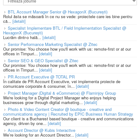
BTL Account Manager Senior @ HexagonX (București)
Rolul ăsta se măsoară în ce nu se vede: proiectele care ies bine pentru
că...
[detalii]
Specialist Implementare BTL / Field Implementation Specialist @
HexagonX (București)
Lucrăm dintr-o hală...
[detalii]
Senior Performance Marketing Specialist @ Zitec
Our promise: You choose how you'll work with us: remote-first or at our
offices in Timpuri...
[detalii]
Senior SEO & GEO Specialist @ Zitec
Our promise: You choose how you'll work with us: remote-first or at our
offices in Timpuri...
[detalii]
PR Account Executive @ TOTAL PR
În calitate de PR Account Executive, vei implementa proiecte de
comunicare corporate & consumer, în...
[detalii]
Project Manager (Digital & eCommerce) @ Flaminjoy Group
We're looking for a Digital Project Manager who enjoys helping
businesses grow through digital marketing...
[detalii]
Photo & Video Content Creator @ boutique - creative and
communications agency | Recruited by EPIC Business Human Strategy
Our client is a Bucharest based boutique - creative and communications
agency, driven by one...
[detalii]
Account Director @ Kubis Interactive
We’re looking for an Account Director...
[detalii]