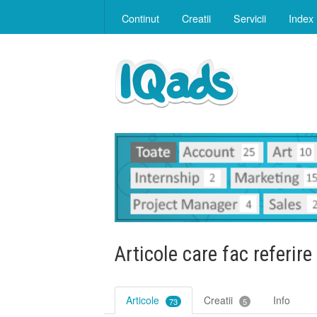
Continut
Creatii
Servicii
Index
Articole care fac referire
Articole
Creatii
Info
73
5