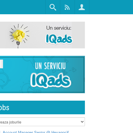
obs
L Account Manager Senior @ HexagonX