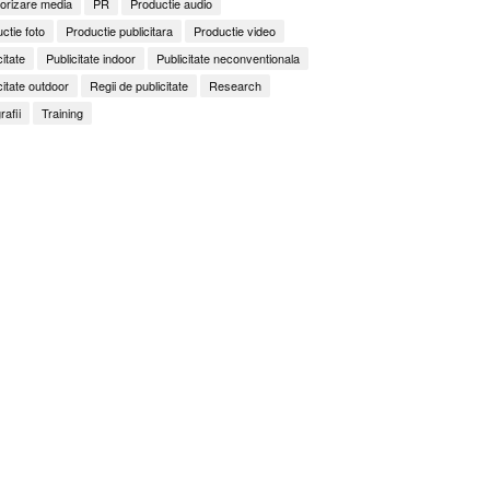
orizare media
PR
Productie audio
ctie foto
Productie publicitara
Productie video
citate
Publicitate indoor
Publicitate neconventionala
citate outdoor
Regii de publicitate
Research
rafii
Training