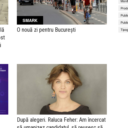
Monit
Produ
Publi
SMARK
Publi
lă
O nouă zi pentru București
Tipog
ost
i
După alegeri. Raluca Feher: Am încercat
să umanizez candidatul, să reușesc să