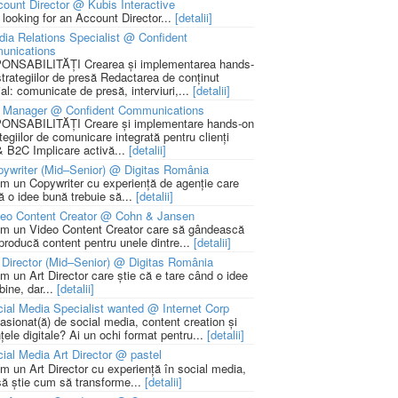
ount Director @ Kubis Interactive
 looking for an Account Director...
[detalii]
ia Relations Specialist @ Confident
unications
NSABILITĂȚI Crearea și implementarea hands-
strategiilor de presă Redactarea de conținut
ial: comunicate de presă, interviuri,...
[detalii]
 Manager @ Confident Communications
NSABILITĂȚI Creare și implementare hands-on
tegiilor de comunicare integrată pentru clienți
 B2C Implicare activă...
[detalii]
ywriter (Mid–Senior) @ Digitas România
m un Copywriter cu experiență de agenție care
ă o idee bună trebuie să...
[detalii]
deo Content Creator @ Cohn & Jansen
m un Video Content Creator care să gândească
 producă content pentru unele dintre...
[detalii]
 Director (Mid–Senior) @ Digitas România
m un Art Director care știe că e tare când o idee
bine, dar...
[detalii]
ial Media Specialist wanted @ Internet Corp
pasionat(ă) de social media, content creation și
țele digitale? Ai un ochi format pentru...
[detalii]
ial Media Art Director @ pastel
m un Art Director cu experiență în social media,
să știe cum să transforme...
[detalii]