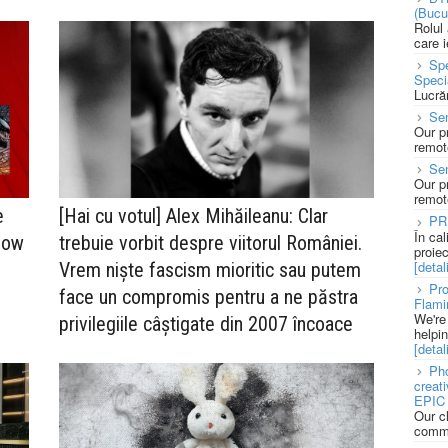
(Bucu
Rolul
care 
Spe
Speci
Lucră
Sen
Our p
remote
Se
Our p
remote
e
[Hai cu votul] Alex Mihăileanu: Clar
PR
În ca
 Now
trebuie vorbit despre viitorul României.
proie
[detali
Vrem niște fascism mioritic sau putem
Pro
face un compromis pentru a ne păstra
Flami
We're
privilegiile câștigate din 2007 încoace
helpi
[detali
Pho
creat
EPIC 
Our c
commu