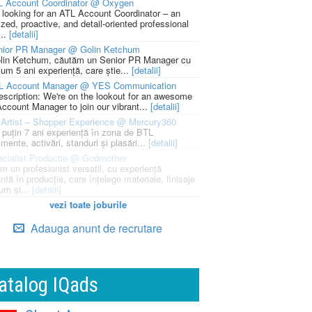
L Account Coordinator @ Oxygen
 looking for an ATL Account Coordinator – an
zed, proactive, and detail-oriented professional
...
[detalii]
nior PR Manager @ Golin Ketchum
lin Ketchum, căutăm un Senior PR Manager cu
um 5 ani experiență, care știe...
[detalii]
L Account Manager @ YES Communication
escription: We're on the lookout for an awesome
ccount Manager to join our vibrant...
[detalii]
Artist – Shopper Experience @ Mercury360
l puțin 7 ani experiență în zona de BTL
mente, activări, standuri și plasări...
[detalii]
cialist Productie @ Godmother
m un profesionist versatil, cu experiență
ntă în producție, care înțelege materiale, finisaje
um și...
[detalii]
vezi toate joburile
Adauga anunt de recrutare
atalog IQads