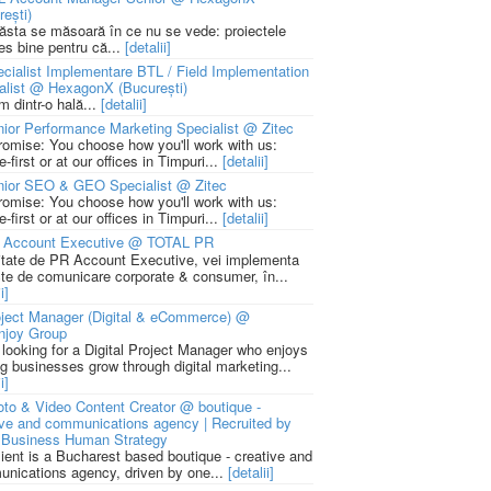
rești)
 ăsta se măsoară în ce nu se vede: proiectele
ies bine pentru că...
[detalii]
cialist Implementare BTL / Field Implementation
alist @ HexagonX (București)
m dintr-o hală...
[detalii]
ior Performance Marketing Specialist @ Zitec
romise: You choose how you'll work with us:
-first or at our offices in Timpuri...
[detalii]
nior SEO & GEO Specialist @ Zitec
romise: You choose how you'll work with us:
-first or at our offices in Timpuri...
[detalii]
 Account Executive @ TOTAL PR
litate de PR Account Executive, vei implementa
cte de comunicare corporate & consumer, în...
i]
ject Manager (Digital & eCommerce) @
njoy Group
 looking for a Digital Project Manager who enjoys
ng businesses grow through digital marketing...
i]
to & Video Content Creator @ boutique -
ive and communications agency | Recruited by
Business Human Strategy
lient is a Bucharest based boutique - creative and
nications agency, driven by one...
[detalii]