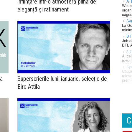
înființare într-o atmosferă plină de
AT
We’re
eleganță și rafinament
organi
eager
Se
La Go
minim
BT
Job d
BTL A
3D 
Ai ce
(eveni
Spe
Căută
releva
ea
Superscrierile lunii ianuarie, selecție de
premi
Biro Attila
C