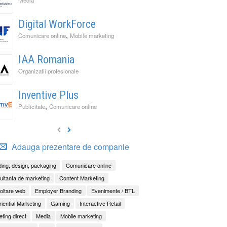
Digital WorkForce
,
Comunicare online
Mobile marketing
IAA Romania
Organizatii profesionale
Inventive Plus
,
Publicitate
Comunicare online
Adauga prezentare de companie
ing, design, packaging
Comunicare online
ltanta de marketing
Content Marketing
oltare web
Employer Branding
Evenimente / BTL
iential Marketing
Gaming
Interactive Retail
ting direct
Media
Mobile marketing