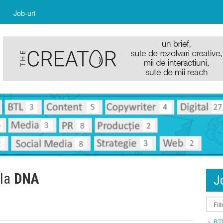
Job-uri
 la
DNA
J
BT