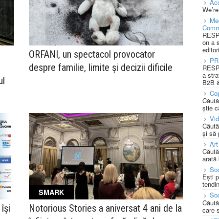
Acc
We’re
Med
Comm
RESPO
on a 
editor
ORFANI, un spectacol provocator
PR
despre familie, limite și decizii dificile
RESPO
a stra
ul
B2B &
Cop
Căută
știe c
Vi
Căută
și să
Art
Căută
arată 
Soc
Ești 
tendin
SMARK
Soc
Căută
își
Notorious Stories a aniversat 4 ani de la
care 