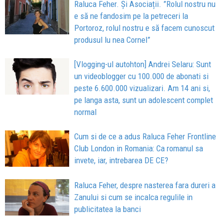
Raluca Feher. Și Asociații. ”Rolul nostru nu
e să ne fandosim pe la petreceri la
Portoroz, rolul nostru e să facem cunoscut
produsul lu nea Cornel”
[Vlogging-ul autohton] Andrei Selaru: Sunt
un videoblogger cu 100.000 de abonati si
peste 6.600.000 vizualizari. Am 14 ani si,
pe langa asta, sunt un adolescent complet
normal
Cum si de ce a adus Raluca Feher Frontline
Club London in Romania: Ca romanul sa
invete, iar, intrebarea DE CE?
Raluca Feher, despre nasterea fara dureri a
Zanului si cum se incalca regulile in
publicitatea la banci