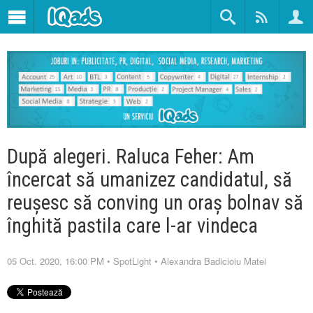
După alegeri. Raluca Feher: Am
încercat să umanizez candidatul, să
reușesc să conving un oraș bolnav să
înghită pastila care l-ar vindeca
05 Oct. 2020, 16:00 PM
•
SpotLight
•
Alexandra Badicioiu Matei