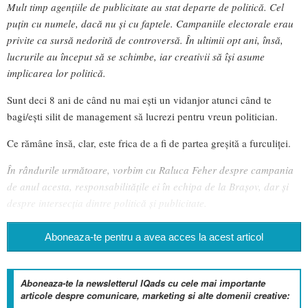
Mult timp agențiile de publicitate au stat departe de politică. Cel
puțin cu numele, dacă nu și cu faptele. Campaniile electorale erau
privite ca sursă nedorită de controversă. În ultimii opt ani, însă,
lucrurile au început să se schimbe, iar creativii să își asume
implicarea lor politică.
Sunt deci 8 ani de când nu mai ești un vidanjor atunci când te
bagi/ești silit de management să lucrezi pentru vreun politician.
Ce rămâne însă, clar, este frica de a fi de partea greșită a furculiței.
În rândurile următoare, vorbim cu Raluca Feher despre campania
de anul acesta, responsabilitățile ei în echipa de la Brașov, dar și
despre intersecția dintre politică și publicitate.
Aboneaza-te pentru a avea acces la acest articol
Aboneaza-te la newsletterul IQads cu cele mai importante
articole despre comunicare, marketing si alte domenii creative: