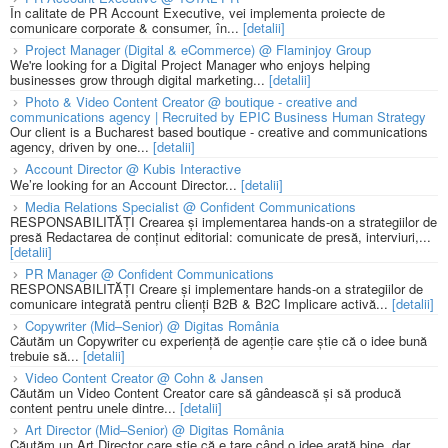
În calitate de PR Account Executive, vei implementa proiecte de
comunicare corporate & consumer, în...
[detalii]
Project Manager (Digital & eCommerce) @ Flaminjoy Group
We're looking for a Digital Project Manager who enjoys helping
businesses grow through digital marketing...
[detalii]
Photo & Video Content Creator @ boutique - creative and
communications agency | Recruited by EPIC Business Human Strategy
Our client is a Bucharest based boutique - creative and communications
agency, driven by one...
[detalii]
Account Director @ Kubis Interactive
We’re looking for an Account Director...
[detalii]
Media Relations Specialist @ Confident Communications
RESPONSABILITĂȚI Crearea și implementarea hands-on a strategiilor de
presă Redactarea de conținut editorial: comunicate de presă, interviuri,...
[detalii]
PR Manager @ Confident Communications
RESPONSABILITĂȚI Creare și implementare hands-on a strategiilor de
comunicare integrată pentru clienți B2B & B2C Implicare activă...
[detalii]
Copywriter (Mid–Senior) @ Digitas România
Căutăm un Copywriter cu experiență de agenție care știe că o idee bună
trebuie să...
[detalii]
Video Content Creator @ Cohn & Jansen
Căutăm un Video Content Creator care să gândească și să producă
content pentru unele dintre...
[detalii]
Art Director (Mid–Senior) @ Digitas România
Căutăm un Art Director care știe că e tare când o idee arată bine, dar...