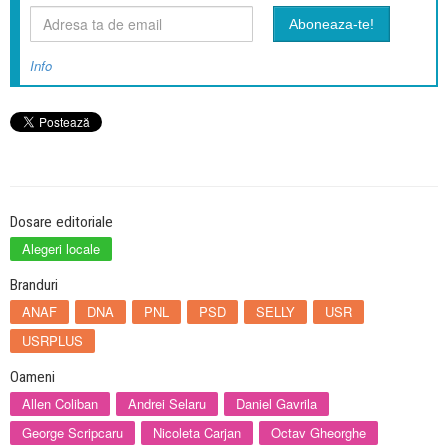
Info
Dosare editoriale
Alegeri locale
Branduri
ANAF
DNA
PNL
PSD
SELLY
USR
USRPLUS
Oameni
Allen Coliban
Andrei Selaru
Daniel Gavrila
George Scripcaru
Nicoleta Carjan
Octav Gheorghe