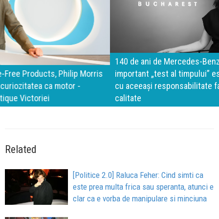
140 de ani de Mercedes-Benz. Ramona Pîrlog: Cel mai
important „test al timpului” este să inovăm constant, dar
cu aceeași responsabilitate față de oameni, siguranță și
calitate
Related
[Politice 2.0] Raluca Feher: Cind simti ca
este prea multa frica sau speranta, atunci e
clar ca e vorba de manipulare si minciuna