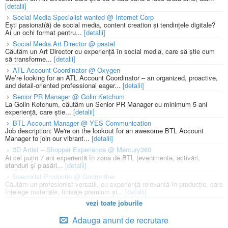
[detalii]
Social Media Specialist wanted @ Internet Corp
Ești pasionat(ă) de social media, content creation și tendințele digitale?
Ai un ochi format pentru...
[detalii]
Social Media Art Director @ pastel
Căutăm un Art Director cu experiență în social media, care să știe cum
să transforme...
[detalii]
ATL Account Coordinator @ Oxygen
We’re looking for an ATL Account Coordinator – an organized, proactive,
and detail-oriented professional eager...
[detalii]
Senior PR Manager @ Golin Ketchum
La Golin Ketchum, căutăm un Senior PR Manager cu minimum 5 ani
experiență, care știe...
[detalii]
BTL Account Manager @ YES Communication
Job description: We're on the lookout for an awesome BTL Account
Manager to join our vibrant...
[detalii]
3D Artist – Shopper Experience @ Mercury360
Ai cel puțin 7 ani experiență în zona de BTL (evenimente, activări,
standuri și plasări...
[detalii]
Specialist Productie @ Godmother
Căutăm un profesionist versatil, cu experiență relevantă în producție, care
înțelege materiale, finisaje premium și...
[detalii]
vezi toate joburile
Adauga anunt de recrutare