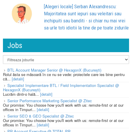
[Alegeri locale] Serban Alexandrescu:
Majoritatea sunt iepuri sau veleitari sau
inchipuiti sau banditi - si chiar nu mai vrei
sa urle toti idiotii la tine de pe toate zidurile
Jobs
BTL Account Manager Senior @ HexagonX (București)
Rolul ăsta se măsoară în ce nu se vede: proiectele care ies bine pentru
că...
[detalii]
Specialist Implementare BTL / Field Implementation Specialist @
HexagonX (București)
Lucrăm dintr-o hală...
[detalii]
Senior Performance Marketing Specialist @ Zitec
Our promise: You choose how you'll work with us: remote-first or at our
offices in Timpuri...
[detalii]
Senior SEO & GEO Specialist @ Zitec
Our promise: You choose how you'll work with us: remote-first or at our
offices in Timpuri...
[detalii]
PR Account Executive @ TOTAL PR