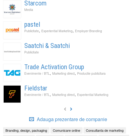
Starcom
Media
pastel
,
,
Publicitate
Experiential Marketing
Employer Branding
Saatchi & Saatchi
Publicitate
Trade Activation Group
,
,
Evenimente / BTL
Marketing direct
Productie publicitara
Fieldstar
,
,
Evenimente / BTL
Marketing direct
Experiential Marketing
Adauga prezentare de companie
Branding, design, packaging
Comunicare online
Consultanta de marketing