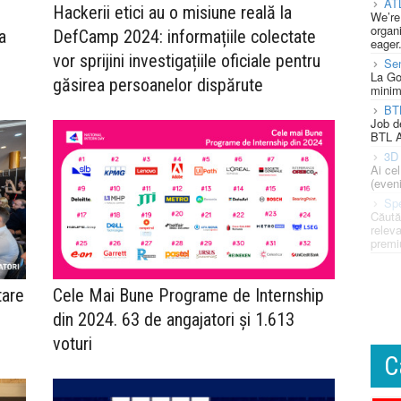
AT
Hackerii etici au o misiune reală la
We’re
organi
a
DefCamp 2024: informațiile colectate
eager
vor sprijini investigațiile oficiale pentru
Se
La Go
găsirea persoanelor dispărute
minim
BT
Job d
BTL A
3D 
Ai ce
(eveni
Spe
Căută
releva
premi
tare
Cele Mai Bune Programe de Internship
din 2024. 63 de angajatori și 1.613
voturi
C