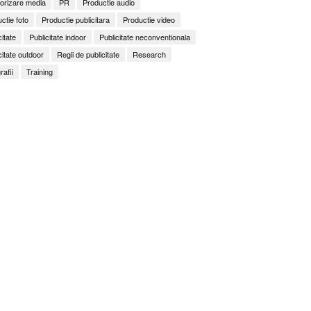
orizare media
PR
Productie audio
ctie foto
Productie publicitara
Productie video
citate
Publicitate indoor
Publicitate neconventionala
citate outdoor
Regii de publicitate
Research
rafii
Training