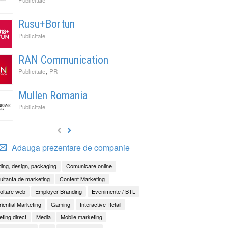
Rusu+Bortun
Publicitate
RAN Communication
,
Publicitate
PR
Mullen Romania
Publicitate
Adauga prezentare de companie
ing, design, packaging
Comunicare online
ltanta de marketing
Content Marketing
oltare web
Employer Branding
Evenimente / BTL
iential Marketing
Gaming
Interactive Retail
ting direct
Media
Mobile marketing