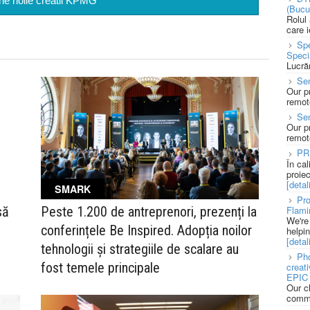
-ne noile creatii KPMG
(Bucu
Rolul
care 
Spe
Speci
Lucră
Sen
Our p
remote
Se
Our p
remote
PR
În ca
proie
[detali
SMARK
Pro
Flami
să
Peste 1.200 de antreprenori, prezenți la
We're
conferințele Be Inspired. Adopția noilor
helpi
[detali
tehnologii și strategiile de scalare au
Pho
fost temele principale
creat
EPIC 
Our c
commu