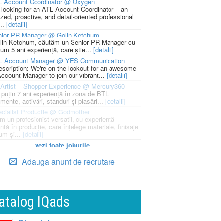
L Account Coordinator @ Oxygen
 looking for an ATL Account Coordinator – an
zed, proactive, and detail-oriented professional
...
[detalii]
nior PR Manager @ Golin Ketchum
lin Ketchum, căutăm un Senior PR Manager cu
um 5 ani experiență, care știe...
[detalii]
L Account Manager @ YES Communication
escription: We're on the lookout for an awesome
ccount Manager to join our vibrant...
[detalii]
Artist – Shopper Experience @ Mercury360
l puțin 7 ani experiență în zona de BTL
mente, activări, standuri și plasări...
[detalii]
cialist Productie @ Godmother
m un profesionist versatil, cu experiență
ntă în producție, care înțelege materiale, finisaje
um și...
[detalii]
vezi toate joburile
Adauga anunt de recrutare
atalog IQads