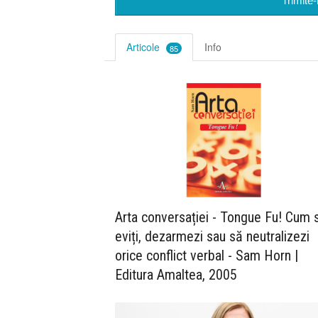
Trimite
Articole
Info
85
Arta conversației - Tongue Fu! Cum 
eviți, dezarmezi sau să neutralizezi
orice conflict verbal - Sam Horn |
Editura Amaltea, 2005