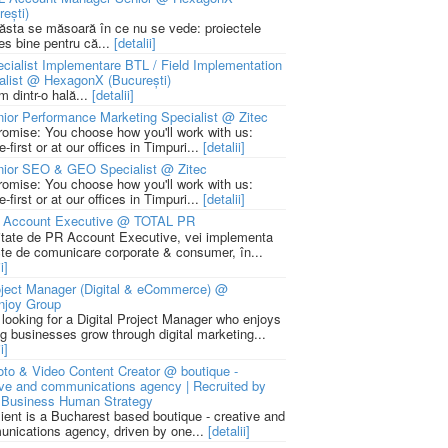
rești)
 ăsta se măsoară în ce nu se vede: proiectele
ies bine pentru că...
[detalii]
cialist Implementare BTL / Field Implementation
alist @ HexagonX (București)
m dintr-o hală...
[detalii]
ior Performance Marketing Specialist @ Zitec
romise: You choose how you'll work with us:
-first or at our offices in Timpuri...
[detalii]
nior SEO & GEO Specialist @ Zitec
romise: You choose how you'll work with us:
-first or at our offices in Timpuri...
[detalii]
 Account Executive @ TOTAL PR
litate de PR Account Executive, vei implementa
cte de comunicare corporate & consumer, în...
i]
ject Manager (Digital & eCommerce) @
njoy Group
 looking for a Digital Project Manager who enjoys
ng businesses grow through digital marketing...
i]
to & Video Content Creator @ boutique -
ive and communications agency | Recruited by
Business Human Strategy
lient is a Bucharest based boutique - creative and
nications agency, driven by one...
[detalii]