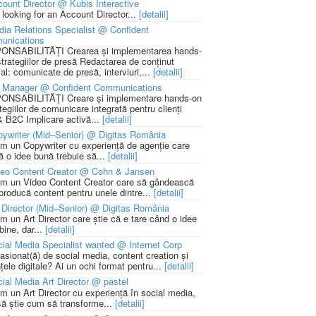
ount Director @ Kubis Interactive
 looking for an Account Director...
[detalii]
ia Relations Specialist @ Confident
unications
NSABILITĂȚI Crearea și implementarea hands-
strategiilor de presă Redactarea de conținut
ial: comunicate de presă, interviuri,...
[detalii]
 Manager @ Confident Communications
NSABILITĂȚI Creare și implementare hands-on
tegiilor de comunicare integrată pentru clienți
 B2C Implicare activă...
[detalii]
ywriter (Mid–Senior) @ Digitas România
m un Copywriter cu experiență de agenție care
ă o idee bună trebuie să...
[detalii]
deo Content Creator @ Cohn & Jansen
m un Video Content Creator care să gândească
 producă content pentru unele dintre...
[detalii]
 Director (Mid–Senior) @ Digitas România
m un Art Director care știe că e tare când o idee
bine, dar...
[detalii]
ial Media Specialist wanted @ Internet Corp
pasionat(ă) de social media, content creation și
țele digitale? Ai un ochi format pentru...
[detalii]
ial Media Art Director @ pastel
m un Art Director cu experiență în social media,
să știe cum să transforme...
[detalii]