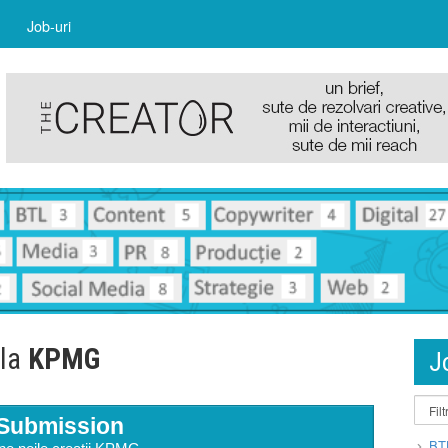
Job-uri
 la
KPMG
J
Submission
BT