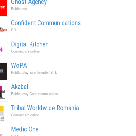
Ghost Agency
Publicitate
Confident Communications
PR
Digital Kitchen
Comunicare online
WoPA
,
Publicitate
Evenimente / BTL
Akabel
,
Publicitate
Comunicare online
Tribal Worldwide Romania
Comunicare online
Medic One
Publicitate