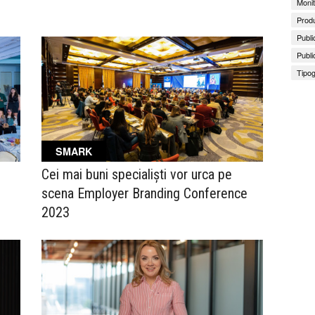
Monit
Produ
Publi
Publi
Tipog
SMARK
Cei mai buni specialiști vor urca pe
scena Employer Branding Conference
2023