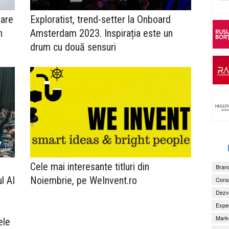
mare
Exploratist, trend-setter la Onboard
n
Amsterdam 2023. Inspirația este un
drum cu două sensuri
Cele mai interesante titluri din
Brand
l AI
Noiembrie, pe WeInvent.ro
Consu
Dezv
Exper
Marke
ele