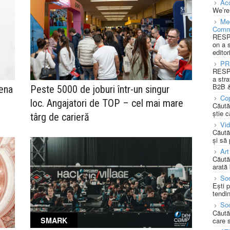
Acc
We’re
Med
Comm
RESPO
on a 
editor
PR
RESPO
a stra
B2B &
ena
Peste 5000 de joburi într-un singur
Cop
loc. Angajatori de TOP – cel mai mare
Căută
știe c
târg de carieră
Vi
Căută
și să
Art
Căută
arată 
Soc
Ești 
tendin
Soc
Căută
SMARK
care 