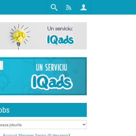
obs
L Account Manager Senior @ HexagonX